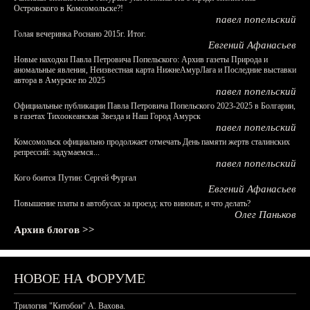
Островского в Комсомольске?!
павел попельский
Голая вечеринка Роснано 2015г. Итог.
Евгений Афанасьев
Новые находки Павла Петровича Попельского: Архив газеты Природа и
аномальные явления, Неизвестная карта НижнеАмурЛага и Последние выставки
автора в Амурске по 2025
павел попельский
Официальные публикации Павла Петровича Попельского 2023-2025 в Болгарии,
в газетах Тихоокеанская Звезда и Наш Город Амурск
павел попельский
Комсомольск официально продолжает отмечать День памяти жертв сталинских
репрессий: задумаемся...
павел попельский
Кого боится Путин: Сергей Фургал
Евгений Афанасьев
Повышение платы в автобусах за проезд: кто виноват, и что делать?
Олег Паньков
Архив блогов >>
НОВОЕ НА ФОРУМЕ
Трилогия "Китобои" А. Вахова.