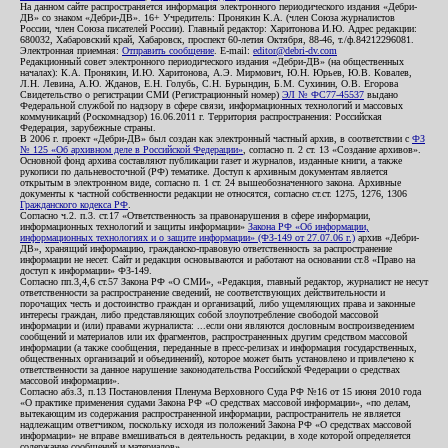
На данном сайте распространяется информация электронного периодического издания «Дебри-
ДВ» со знаком «Дебри-ДВ». 16+ Учредитель: Пронякин К.А. (член Союза журналистов
России, член Союза писателей России). Главный редактор: Харитонова И.Ю. Адрес редакции:
680032, Хабаровский край, Хабаровск, проспект 60-летия Октября, 88-46, т./ф.84212296081.
Электронная приемная:
Отправить сообщение
. E-mail:
editor@debri-dv.com
Редакционный совет электронного периодического издания «Дебри-ДВ» (на общественных
началах): К.А. Пронякин, И.Ю. Харитонова, А.Э. Мирмович, Ю.Н. Юрьев, Ю.В. Ковалев,
Л.Н. Левина, А.Ю. Жданов, Е.Н. Голубь, С.Н. Бурындин, Б.М. Сухинин, О.В. Егорова
Свидетельство о регистрации СМИ (Регистрационный номер)
ЭЛ № ФС77-45537
выдано
Федеральной службой по надзору в сфере связи, информационных технологий и массовых
коммуникаций (Роскомнадзор) 16.06.2011 г. Территория распространения: Российская
Федерация, зарубежные страны.
В 2006 г. проект «Дебри-ДВ» был создан как электронный частный архив, в соответствии с
ФЗ
№ 125 «Об архивном деле в Российской Федерации»
, согласно п. 2 ст. 13 «Создание архивов».
Основной фонд архива составляют публикации газет и журналов, изданные книги, а также
рукописи по дальневосточной (РФ) тематике. Доступ к архивным документам является
открытым в электронном виде, согласно п. 1 ст. 24 вышеобозначенного закона. Архивные
документы к частной собственности редакции не относятся, согласно ст.ст. 1275, 1276, 1306
Гражданского кодекса РФ
.
Согласно ч.2. п.3. ст.17 «Ответственность за правонарушения в сфере информации,
информационных технологий и защиты информации»
Закона РФ «Об информации,
информационных технологиях и о защите информации» (ФЗ-149 от 27.07.06 г.)
архив «Дебри-
ДВ», хранящий информацию, гражданско-правовую ответственность за распространение
информации не несет. Сайт и редакция основываются и работают на основании ст.8 «Право на
доступ к информации» ФЗ-149.
Согласно пп.3,4,6 ст.57 Закона РФ «О СМИ», «Редакция, главный редактор, журналист не несут
ответственности за распространение сведений, не соответствующих действительности и
порочащих честь и достоинство граждан и организаций, либо ущемляющих права и законные
интересы граждан, либо представляющих собой злоупотребление свободой массовой
информации и (или) правами журналиста: ...если они являются дословным воспроизведением
сообщений и материалов или их фрагментов, распространенных другим средством массовой
информации (а также сообщения, переданные в пресс-релизах и информация государственных,
общественных организаций и объединений), которое может быть установлено и привлечено к
ответственности за данное нарушение законодательства Российской Федерации о средствах
массовой информации».
Согласно абз.3, п.13 Постановления Пленума Верховного Суда РФ №16 от 15 июня 2010 года
«О практике применения судами Закона РФ «О средствах массовой информации», «по делам,
вытекающим из содержания распространенной информации, распространитель не является
надлежащим ответчиком, поскольку исходя из положений Закона РФ «О средствах массовой
информации» не вправе вмешиваться в деятельность редакции, в ходе которой определяется
содержание сообщений и материалов».