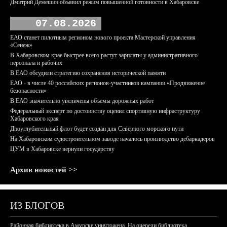
Дмитрий Демешин объявил режим повышенной готовности в Хабаровске
07.08.2026
ЕАО станет пилотным регионом нового проекта Мастерской управления
«Сенеж»
В Хабаровском крае быстрее всего растут зарплаты у административного
персонала и рабочих
В ЕАО обсудили стратегию сохранения исторической памяти
ЕАО - в числе 40 российских регионов-участников кампании «Продвижение
безопасности»
В ЕАО значительно увеличены объемы дорожных работ
Федеральный эксперт по достоинству оценил спортивную инфраструктуру
Хабаровского края
Дноуглубительный флот будет создан для Северного морского пути
На Хабаровском судостроительном заводе началось производство дебаркадеров
ЦУМ в Хабаровске вернули государству
Архив новостей >>
ИЗ БЛОГОВ
Районная библиотека в Амурске уничтожена. На очереди библиотека