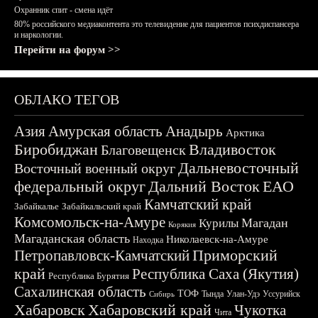
Охранник спит - смена идёт
80% российского медиаконтента это телевидение для пациентов психдиспансера
и наркологии.
Перейти на форум >>
ОБЛАКО ТЕГОВ
Азия
Амурская область
Анадырь
Арктика
Биробиджан
Владивосток
Благовещенск
Дальневосточный
Восточный военный округ
федеральный округ
Дальний Восток
ЕАО
Камчатский край
Забайкалье
Забайкальский край
Комсомольск-на-Амуре
Магадан
Курилы
Корякия
Магаданская область
Николаевск-на-Амуре
Находка
Приморский
Петропавловск-Камчатский
край
Республика Саха (Якутия)
Республика Бурятия
Сахалинская область
ТОФ
Тында
Улан-Удэ
Уссурийск
Сибирь
Хабаровск
Хабаровский край
Чукотка
Чита