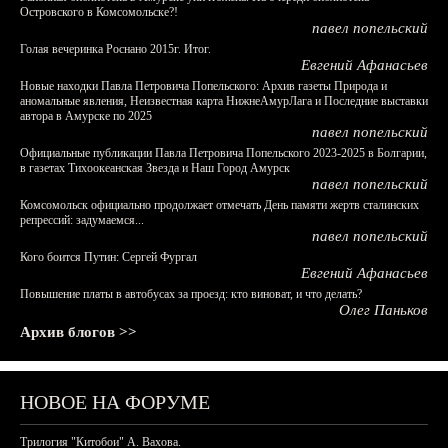
Островского в Комсомольске?!
павел попельский
Голая вечеринка Роснано 2015г. Итог.
Евгений Афанасьев
Новые находки Павла Петровича Попельского: Архив газеты Природа и
аномальные явления, Неизвестная карта НижнеАмурЛага и Последние выставки
автора в Амурске по 2025
павел попельский
Официальные публикации Павла Петровича Попельского 2023-2025 в Болгарии,
в газетах Тихоокеанская Звезда и Наш Город Амурск
павел попельский
Комсомольск официально продолжает отмечать День памяти жертв сталинских
репрессий: задумаемся...
павел попельский
Кого боится Путин: Сергей Фургал
Евгений Афанасьев
Повышение платы в автобусах за проезд: кто виноват, и что делать?
Олег Паньков
Архив блогов >>
НОВОЕ НА ФОРУМЕ
Трилогия "Китобои" А. Вахова.