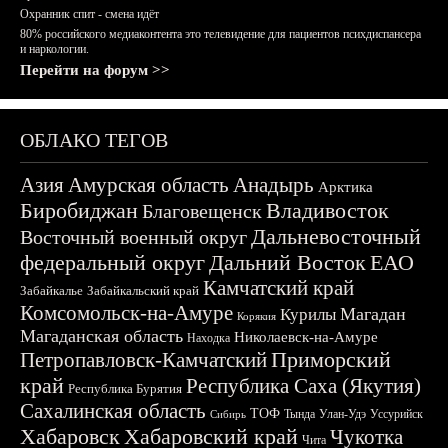
Охранник спит - смена идёт
80% российского медиаконтента это телевидение для пациентов психдиспансера
и наркологии.
Перейти на форум >>
ОБЛАКО ТЕГОВ
Азия
Амурская область
Анадырь
Арктика
Биробиджан
Владивосток
Благовещенск
Дальневосточный
Восточный военный округ
федеральный округ
Дальний Восток
ЕАО
Камчатский край
Забайкалье
Забайкальский край
Комсомольск-на-Амуре
Магадан
Курилы
Корякия
Магаданская область
Николаевск-на-Амуре
Находка
Приморский
Петропавловск-Камчатский
край
Республика Саха (Якутия)
Республика Бурятия
Сахалинская область
ТОФ
Тында
Улан-Удэ
Уссурийск
Сибирь
Хабаровск
Хабаровский край
Чукотка
Чита