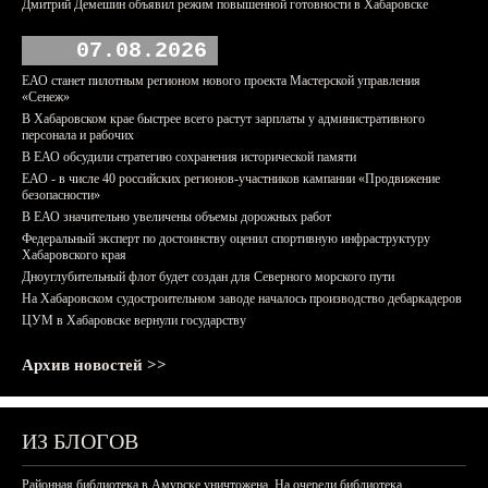
Дмитрий Демешин объявил режим повышенной готовности в Хабаровске
07.08.2026
ЕАО станет пилотным регионом нового проекта Мастерской управления
«Сенеж»
В Хабаровском крае быстрее всего растут зарплаты у административного
персонала и рабочих
В ЕАО обсудили стратегию сохранения исторической памяти
ЕАО - в числе 40 российских регионов-участников кампании «Продвижение
безопасности»
В ЕАО значительно увеличены объемы дорожных работ
Федеральный эксперт по достоинству оценил спортивную инфраструктуру
Хабаровского края
Дноуглубительный флот будет создан для Северного морского пути
На Хабаровском судостроительном заводе началось производство дебаркадеров
ЦУМ в Хабаровске вернули государству
Архив новостей >>
ИЗ БЛОГОВ
Районная библиотека в Амурске уничтожена. На очереди библиотека