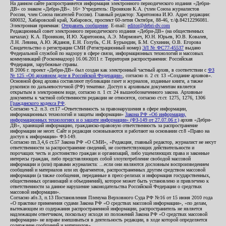
На данном сайте распространяется информация электронного периодического издания «Дебри-
ДВ» со знаком «Дебри-ДВ». 16+ Учредитель: Пронякин К.А. (член Союза журналистов
России, член Союза писателей России). Главный редактор: Харитонова И.Ю. Адрес редакции:
680032, Хабаровский край, Хабаровск, проспект 60-летия Октября, 88-46, т./ф.84212296081.
Электронная приемная:
Отправить сообщение
. E-mail:
editor@debri-dv.com
Редакционный совет электронного периодического издания «Дебри-ДВ» (на общественных
началах): К.А. Пронякин, И.Ю. Харитонова, А.Э. Мирмович, Ю.Н. Юрьев, Ю.В. Ковалев,
Л.Н. Левина, А.Ю. Жданов, Е.Н. Голубь, С.Н. Бурындин, Б.М. Сухинин, О.В. Егорова
Свидетельство о регистрации СМИ (Регистрационный номер)
ЭЛ № ФС77-45537
выдано
Федеральной службой по надзору в сфере связи, информационных технологий и массовых
коммуникаций (Роскомнадзор) 16.06.2011 г. Территория распространения: Российская
Федерация, зарубежные страны.
В 2006 г. проект «Дебри-ДВ» был создан как электронный частный архив, в соответствии с
ФЗ
№ 125 «Об архивном деле в Российской Федерации»
, согласно п. 2 ст. 13 «Создание архивов».
Основной фонд архива составляют публикации газет и журналов, изданные книги, а также
рукописи по дальневосточной (РФ) тематике. Доступ к архивным документам является
открытым в электронном виде, согласно п. 1 ст. 24 вышеобозначенного закона. Архивные
документы к частной собственности редакции не относятся, согласно ст.ст. 1275, 1276, 1306
Гражданского кодекса РФ
.
Согласно ч.2. п.3. ст.17 «Ответственность за правонарушения в сфере информации,
информационных технологий и защиты информации»
Закона РФ «Об информации,
информационных технологиях и о защите информации» (ФЗ-149 от 27.07.06 г.)
архив «Дебри-
ДВ», хранящий информацию, гражданско-правовую ответственность за распространение
информации не несет. Сайт и редакция основываются и работают на основании ст.8 «Право на
доступ к информации» ФЗ-149.
Согласно пп.3,4,6 ст.57 Закона РФ «О СМИ», «Редакция, главный редактор, журналист не несут
ответственности за распространение сведений, не соответствующих действительности и
порочащих честь и достоинство граждан и организаций, либо ущемляющих права и законные
интересы граждан, либо представляющих собой злоупотребление свободой массовой
информации и (или) правами журналиста: ...если они являются дословным воспроизведением
сообщений и материалов или их фрагментов, распространенных другим средством массовой
информации (а также сообщения, переданные в пресс-релизах и информация государственных,
общественных организаций и объединений), которое может быть установлено и привлечено к
ответственности за данное нарушение законодательства Российской Федерации о средствах
массовой информации».
Согласно абз.3, п.13 Постановления Пленума Верховного Суда РФ №16 от 15 июня 2010 года
«О практике применения судами Закона РФ «О средствах массовой информации», «по делам,
вытекающим из содержания распространенной информации, распространитель не является
надлежащим ответчиком, поскольку исходя из положений Закона РФ «О средствах массовой
информации» не вправе вмешиваться в деятельность редакции, в ходе которой определяется
содержание сообщений и материалов».