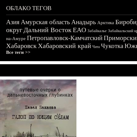
ОБЛАКО ТЕГОВ
Бироби
Азия
Амурская область
Анадырь
Арктика
округ
Дальний Восток
ЕАО
Забайкалье
Забайкальский к
Приморски
Петропавловск-Камчатский
на-Амуре
Хабаровск
Хабаровский край
Чукотка
Южн
Чита
Все теги >>