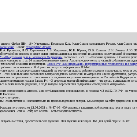
о знаком «Дебри-ДВ». 16+ Учредитель: Пронякин К.А. (член Союза журналистов России, член Союза писа
 сообщение
. E-mail:
editor@debri-dv.com
): К.А. Пронякин, И.Ю. Харитонова, А.Э. Мирмович, Ю.Н. Юрьев, Ю.В. Ковалев, Л.Н. Левина, А.Ю. Ж
 службой по надзору в сфере связи, информационных технологий и массовых коммуникаций (Роскомнадзо
5 «Об архивном деле в Российской Федерации»
, согласно п. 2 ст. 13 «Создание архивов». Основной фон
е, согласно п. 1 ст. 24 вышеобозначенного закона. Архивные документы к частной собственности редакци
ых технологий и защиты информации»
Закона РФ «Об информации, информационных технологиях и о защите
и работают на основании ст.8 «Право на доступ к информации» ФЗ-149.
етственности за распространение сведений, не соответствующих действительности и порочащих честь и д
 ...если они являются дословным воспроизведением сообщений и материалов или их фрагментов, распро
новлено и привлечено к ответственности за данное нарушение законодательства Российской Федерации о
актике применения судами Закона РФ «О средствах массовой информации», «по делам, вытекающим из со
ся в деятельность редакции, в ходе которой определяется содержание сообщений и материалов».
жит возложению на авторов, а по опубликованию опровержения, в порядке ч.2 ст.152 ГК РФ - на учредит
.В.Пестовой.
ску с авторами.
енны, соответственно, исключительно их правообладатели и авторы. Комментарии на сайте приравнены к
дерального закона от 12.06.2002 г. № 67-ФЗ «Об основных гарантиях избирательных прав и права на уча
дование) - едино - сайт, без оплаты - безвозмездно/бесплатно.
 актуальные темы, просветительские функции. Для мужчин и женщин. 16+ для детей старше 16 лет.