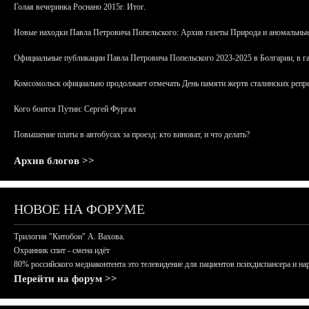
Голая вечеринка Роснано 2015г. Итог.
Новые находки Павла Петровича Попельского: Архив газеты Природа и аномальные
Официальные публикации Павла Петровича Попельского 2023-2025 в Болгарии, в г
Комсомольск официально продолжает отмечать День памяти жертв сталинских репрес
Кого боится Путин: Сергей Фургал
Повышение платы в автобусах за проезд: кто виноват, и что делать?
Архив блогов >>
НОВОЕ НА ФОРУМЕ
Трилогия "Китобои" А. Вахова.
Охранник спит - смена идёт
80% российского медиаконтента это телевидение для пациентов психдиспансера и на
Перейти на форум >>