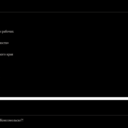
и рабочих
ности»
кого края
 Комсомольске?!