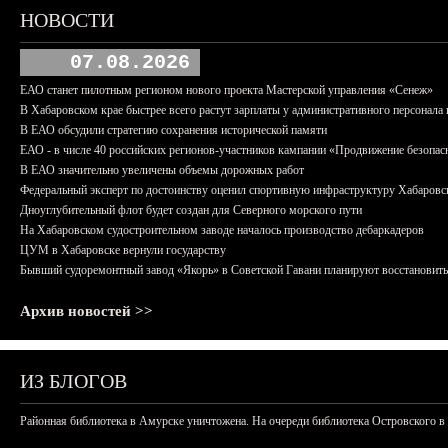
НОВОСТИ
07.08.2026
ЕАО станет пилотным регионом нового проекта Мастерской управления «Сенеж»
В Хабаровском крае быстрее всего растут зарплаты у административного персонала 
В ЕАО обсудили стратегию сохранения исторической памяти
ЕАО - в числе 40 российских регионов-участников кампании «Продвижение безопас
В ЕАО значительно увеличены объемы дорожных работ
Федеральный эксперт по достоинству оценил спортивную инфраструктуру Хабаровс
Дноуглубительный флот будет создан для Северного морского пути
На Хабаровском судостроительном заводе началось производство дебаркадеров
ЦУМ в Хабаровске вернули государству
Бывший судоремонтный завод «Якорь» в Советской Гавани планируют восстановить
Архив новостей >>
ИЗ БЛОГОВ
Районная библиотека в Амурске уничтожена. На очереди библиотека Островского в