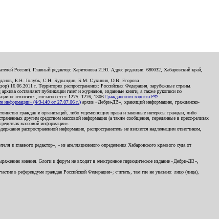
телей России). Главный редактор: Харитонова И.Ю. Адрес редакции: 680032, Хабаровский край,
данов, Е.Н. Голубь, С.Н. Бурындин, Б.М. Сухинин, О.В. Егорова
р) 16.06.2011 г. Территория распространения: Российская Федерация, зарубежные страны.
д архива составляют публикации газет и журналов, изданные книги, а также рукописи по
и не относятся, согласно ст.ст. 1275, 1276, 1306
Гражданского кодекса РФ
.
 информации» (ФЗ-149 от 27.07.06 г.)
архив «Дебри-ДВ», хранящий информацию, гражданско-
остоинство граждан и организаций, либо ущемляющих права и законные интересы граждан, либо
страненных другим средством массовой информации (а также сообщения, переданные в пресс-релизах
 средствах массовой информации».
держания распространенной информации, распространитель не является надлежащим ответчиком,
еля и главного редактор», - из апелляционного определения Хабаровского краевого суда от
 выражению мнения. Блоги и форум не входят в электронное периодическое издание «Дебри-ДВ»,
стие в референдуме граждан Российской Федерации»; считать, там где не указано: лицо (лица),