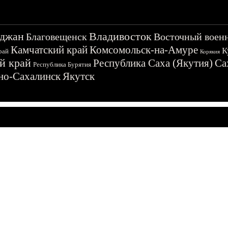
джан
Владивосток
Благовещенск
Восточный воен
Камчатский край
Комсомольск-на-Амуре
К
рай
Корякия
й край
Республика Саха (Якутия)
Са
Республика Бурятия
о-Сахалинск
Якутск