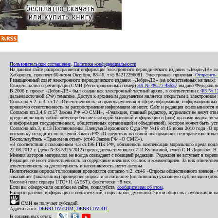
Пользовательское соглашение
,
Политика конфиденциальности
На данном сайте распространяется информация электронного периодического издания «Дебри-ДВ» с
Хабаровск, проспект 60-летия Октября, 88-46, т./ф.84212296081. Электронная приемная:
Отправить
Редакционный совет электронного периодического издания «Дебри-ДВ» (на общественных началах
Свидетельство о регистрации СМИ (Регистрационный номер)
ЭЛ № ФС77-45537
выдано Федеральной
В 2006 г. проект «Дебри-ДВ» был создан как электронный частный архив, в соответствии с
ФЗ № 12
дальневосточной (РФ) тематике. Доступ к архивным документам является открытым в электронном вид
Согласно ч.2. п.3. ст.17 «Ответственность за правонарушения в сфере информации, информационн
правовую ответственность за распространение информации не несет. Сайт и редакция основываются 
Согласно пп.3,4,6 ст.57 Закона РФ «О СМИ», «Редакция, главный редактор, журналист не несут отв
представляющих собой злоупотребление свободой массовой информации и (или) правами журналиста:
и информация государственных, общественных организаций и объединений), которое может быть уста
Согласно абз.3, п.13 Постановления Пленума Верховного Суда РФ №16 от 15 июня 2010 года «О пр
поскольку исходя из положений Закона РФ «О средствах массовой информации» не вправе вмешивать
Воспользуйтесь «Правом на ответ» (ст.46 Закона РФ «О СМИ»).
«В соответствии с положением ч.3 ст.196 ГПК РФ, обязанность компенсации морального вреда подле
22.08.2012 г. (дело №33-5325/2012) председательствующего И.И.Куликовой, судей С.И.Дорожко, Н
Мнения авторов материалов не всегда совпадают с позицией редакции. Редакция не вступает в перепи
Редакция не несет ответственность за содержание внешних ссылок и комментариев. За них ответств
ответственность за достоверность и наполняемость несут авторы.
Политические опросы/голосования проводятся согласно ч.2. ст.46 «Опросы общественного мнения» Фе
заказавшее (заказавших) проведение опроса и оплатившее (оплативших) указанную публикацию (обнаро
Часовой пояс сервера UTC+11 (AEST), фактически +8 мск.
Если вы обнаружили ошибки на сайте, пожалуйста,
сообщите нам об этом
.
Распространение информации о политической, социальной, духовной жизни общества, публикации на
СМИ не получает субсидий.
Адреса сайта:
DEBRI-DV.COM
,
DEBRI-DV.RU
.
В социальных сетях: