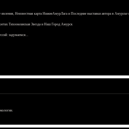
 явления, Неизвестная карта НижнеАмурЛага и Последние выставки автора в Амурске 
азетах Тихоокеанская Звезда и Наш Город Амурск
сий: задумаемся...
ркологии.