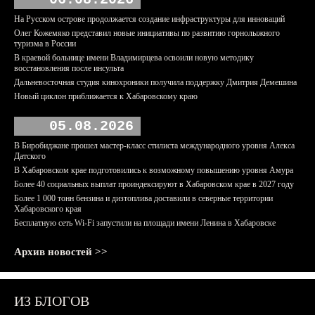
На Русском острове продолжается создание инфраструктуры для инноваций
Олег Кожемяко представил новые инициативы по развитию горнолыжного
туризма в России
В краевой больнице имени Владимирцева освоили новую методику
восстановления после инсульта
Дальневосточная студия кинохроники получила поддержку Дмитрия Демешина
Новый циклон приближается к Хабаровскому краю
05.08.2026
В Биробиджане прошел мастер-класс стилиста международного уровня Алекса
Датского
В Хабаровском крае подготовились к возможному повышению уровня Амура
Более 40 социальных выплат проиндексируют в Хабаровском крае в 2027 году
Более 1 000 тонн бензина и дизтоплива доставили в северные территории
Хабаровского края
Бесплатную сеть Wi-Fi запустили на площади имени Ленина в Хабаровске
Архив новостей >>
ИЗ БЛОГОВ