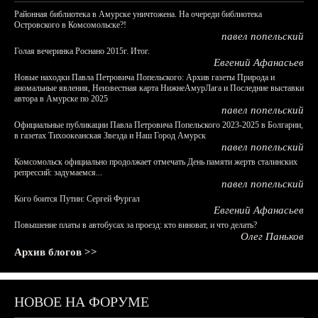
Районная библиотека в Амурске уничтожена. На очереди библиотека
Островского в Комсомольске?!
павел попельский
Голая вечеринка Роснано 2015г. Итог.
Евгений Афанасьев
Новые находки Павла Петровича Попельского: Архив газеты Природа и
аномальные явления, Неизвестная карта НижнеАмурЛага и Последние выставки
автора в Амурске по 2025
павел попельский
Официальные публикации Павла Петровича Попельского 2023-2025 в Болгарии,
в газетах Тихоокеанская Звезда и Наш Город Амурск
павел попельский
Комсомольск официально продолжает отмечать День памяти жертв сталинских
репрессий: задумаемся...
павел попельский
Кого боится Путин: Сергей Фургал
Евгений Афанасьев
Повышение платы в автобусах за проезд: кто виноват, и что делать?
Олег Паньков
Архив блогов >>
НОВОЕ НА ФОРУМЕ