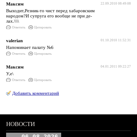
Максим
22.09.2010 08:49:08
Выходит,Резник-то чист перед хабаровским
народом?И супруга его вообще не при де-
лах.\\\\
Ответить
Цитировать
valerian
01.10.2010 11:52:31
Напоминает палату №6
Ответить
Цитировать
Максим
04.01.2011 09:22:27
У,е\
Ответить
Цитировать
Добавить комментарий
НОВОСТИ
06.08.2026