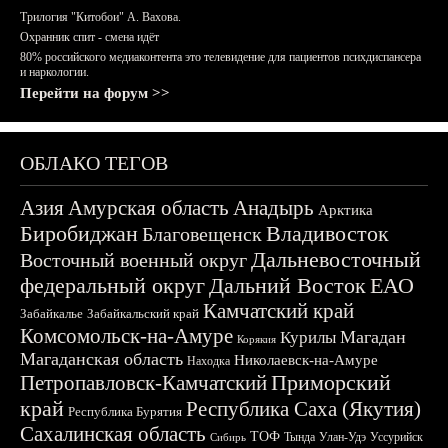
Трилогия "Китобои" А. Вахова.
Охранник спит - смена идёт
80% российского медиаконтента это телевидение для пациентов психдиспансера
и наркологии.
Перейти на форум >>
ОБЛАКО ТЕГОВ
Азия
Амурская область
Анадырь
Арктика
Биробиджан
Владивосток
Благовещенск
Дальневосточный
Восточный военный округ
федеральный округ
Дальний Восток
ЕАО
Камчатский край
Забайкалье
Забайкальский край
Комсомольск-на-Амуре
Магадан
Курилы
Корякия
Магаданская область
Николаевск-на-Амуре
Находка
Приморский
Петропавловск-Камчатский
край
Республика Саха (Якутия)
Республика Бурятия
Сахалинская область
ТОФ
Тында
Улан-Удэ
Уссурийск
Сибирь