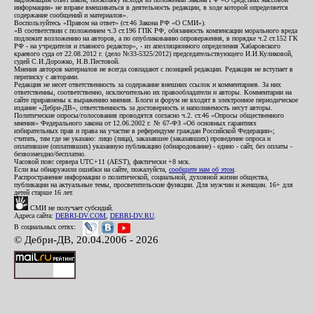
информации» не вправе вмешиваться в деятельность редакции, в ходе которой определяется
содержание сообщений и материалов».
Воспользуйтесь «Правом на ответ» (ст.46 Закона РФ «О СМИ»).
«В соответствии с положением ч.3 ст.196 ГПК РФ, обязанность компенсации морального вреда
подлежит возложению на авторов, а по опубликованию опровержения, в порядке ч.2 ст.152 ГК
РФ - на учредителя и главного редактор», - из апелляционного определения Хабаровского
краевого суда от 22.08.2012 г. (дело №33-5325/2012) председательствующего И.И.Куликовой,
судей С.И.Дорожко, Н.В.Пестовой.
Мнения авторов материалов не всегда совпадают с позицией редакции. Редакция не вступает в
переписку с авторами.
Редакция не несет ответственность за содержание внешних ссылок и комментариев. За них
ответственны, соответственно, исключительно их правообладатели и авторы. Комментарии на
сайте приравнены к выражению мнения. Блоги и форум не входят в электронное периодическое
издание «Дебри-ДВ», ответственность за достоверность и наполняемость несут авторы.
Политические опросы/голосования проводятся согласно ч.2. ст.46 «Опросы общественного
мнения» Федерального закона от 12.06.2002 г. № 67-ФЗ «Об основных гарантиях
избирательных прав и права на участие в референдуме граждан Российской Федерации»;
считать, там где не указано: лицо (лица), заказавшее (заказавших) проведение опроса и
оплатившее (оплативших) указанную публикацию (обнародование) - едино - сайт, без оплаты -
безвозмездно/бесплатно.
Часовой пояс сервера UTC+11 (AEST), фактически +8 мск.
Если вы обнаружили ошибки на сайте, пожалуйста,
сообщите нам об этом
.
Распространение информации о политической, социальной, духовной жизни общества,
публикации на актуальные темы, просветительские функции. Для мужчин и женщин. 16+ для
детей старше 16 лет.
СМИ не получает субсидий.
Адреса сайта:
DEBRI-DV.COM
,
DEBRI-DV.RU
.
В социальных сетях:
© Дебри-ДВ, 20.04.2006 - 2026