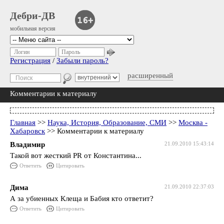
Дебри-ДВ
мобильная версия
Логин
Пароль
Регистрация
/
Забыли пароль?
расширенный
Комментарии к материалу
Главная
>>
Наука, История, Образование, СМИ
>>
Москва -
Хабаровск
>> Комментарии к материалу
Владимир
21.09.2010 15:43:14
Такой вот жесткий PR от Константина...
Ответить
Цитировать
Дима
21.09.2010 22:37:03
А за убиенных Клеща и Бабия кто ответит?
Ответить
Цитировать