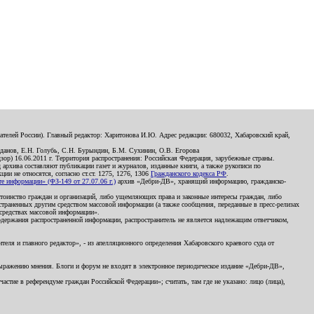
телей России). Главный редактор: Харитонова И.Ю. Адрес редакции: 680032, Хабаровский край,
данов, Е.Н. Голубь, С.Н. Бурындин, Б.М. Сухинин, О.В. Егорова
р) 16.06.2011 г. Территория распространения: Российская Федерация, зарубежные страны.
д архива составляют публикации газет и журналов, изданные книги, а также рукописи по
и не относятся, согласно ст.ст. 1275, 1276, 1306
Гражданского кодекса РФ
.
 информации» (ФЗ-149 от 27.07.06 г.)
архив «Дебри-ДВ», хранящий информацию, гражданско-
остоинство граждан и организаций, либо ущемляющих права и законные интересы граждан, либо
страненных другим средством массовой информации (а также сообщения, переданные в пресс-релизах
 средствах массовой информации».
держания распространенной информации, распространитель не является надлежащим ответчиком,
еля и главного редактор», - из апелляционного определения Хабаровского краевого суда от
 выражению мнения. Блоги и форум не входят в электронное периодическое издание «Дебри-ДВ»,
стие в референдуме граждан Российской Федерации»; считать, там где не указано: лицо (лица),