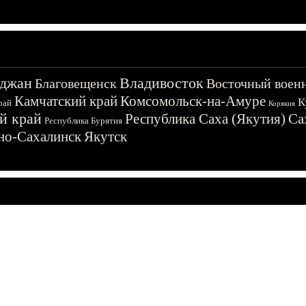
джан
Владивосток
Благовещенск
Восточный воен
Камчатский край
Комсомольск-на-Амуре
К
рай
Корякия
й край
Республика Саха (Якутия)
Са
Республика Бурятия
о-Сахалинск
Якутск