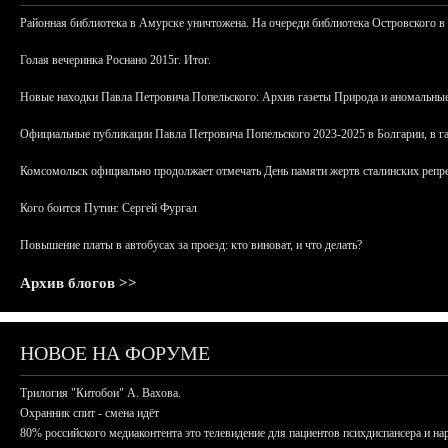
Районная библиотека в Амурске уничтожена. На очереди библиотека Островского в
Голая вечеринка Роснано 2015г. Итог.
Новые находки Павла Петровича Попельского: Архив газеты Природа и аномальные
Официальные публикации Павла Петровича Попельского 2023-2025 в Болгарии, в г
Комсомольск официально продолжает отмечать День памяти жертв сталинских репрес
Кого боится Путин: Сергей Фургал
Повышение платы в автобусах за проезд: кто виноват, и что делать?
Архив блогов >>
НОВОЕ НА ФОРУМЕ
Трилогия "Китобои" А. Вахова.
Охранник спит - смена идёт
80% российского медиаконтента это телевидение для пациентов психдиспансера и на