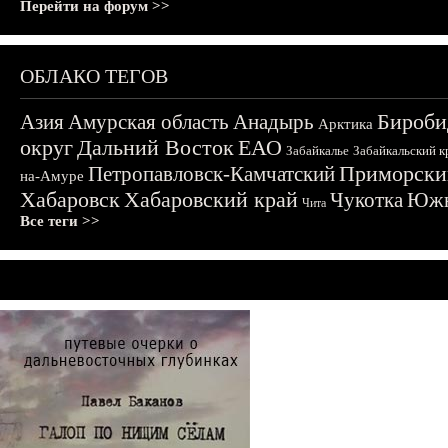
Перейти на форум >>
ОБЛАКО ТЕГОВ
Бироби
Азия
Амурская область
Анадырь
Арктика
округ
Дальний Восток
ЕАО
Забайкалье
Забайкальский к
Приморски
Петропавловск-Камчатский
на-Амуре
Хабаровск
Хабаровский край
Чукотка
Южн
Чита
Все теги >>