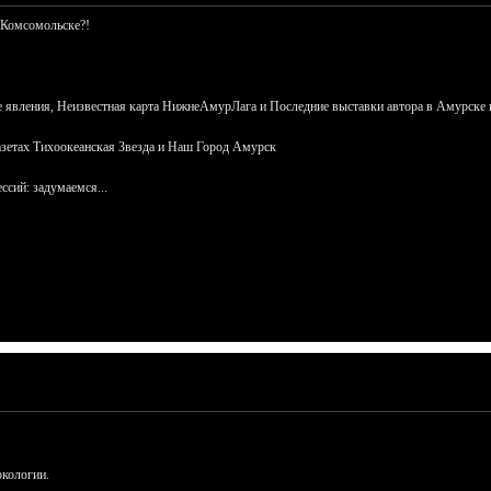
 Комсомольске?!
 явления, Неизвестная карта НижнеАмурЛага и Последние выставки автора в Амурске 
азетах Тихоокеанская Звезда и Наш Город Амурск
сий: задумаемся...
ркологии.