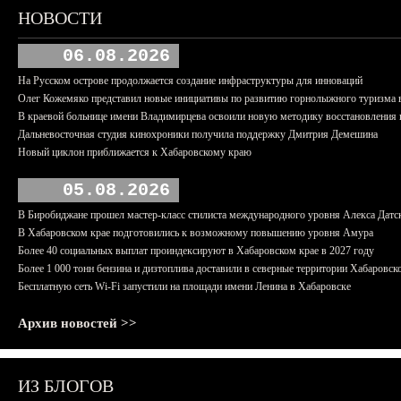
НОВОСТИ
06.08.2026
На Русском острове продолжается создание инфраструктуры для инноваций
Олег Кожемяко представил новые инициативы по развитию горнолыжного туризма 
В краевой больнице имени Владимирцева освоили новую методику восстановления п
Дальневосточная студия кинохроники получила поддержку Дмитрия Демешина
Новый циклон приближается к Хабаровскому краю
05.08.2026
В Биробиджане прошел мастер-класс стилиста международного уровня Алекса Датс
В Хабаровском крае подготовились к возможному повышению уровня Амура
Более 40 социальных выплат проиндексируют в Хабаровском крае в 2027 году
Более 1 000 тонн бензина и дизтоплива доставили в северные территории Хабаровск
Бесплатную сеть Wi-Fi запустили на площади имени Ленина в Хабаровске
Архив новостей >>
ИЗ БЛОГОВ