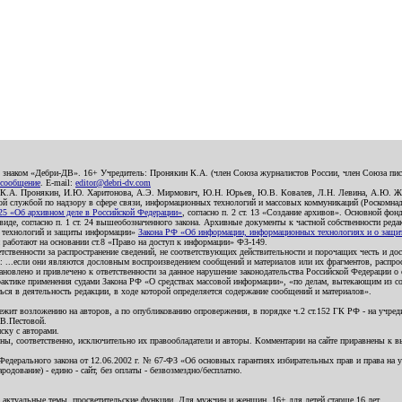
о знаком «Дебри-ДВ». 16+ Учредитель: Пронякин К.А. (член Союза журналистов России, член Союза писа
 сообщение
. E-mail:
editor@debri-dv.com
): К.А. Пронякин, И.Ю. Харитонова, А.Э. Мирмович, Ю.Н. Юрьев, Ю.В. Ковалев, Л.Н. Левина, А.Ю. Ж
 службой по надзору в сфере связи, информационных технологий и массовых коммуникаций (Роскомнадзо
5 «Об архивном деле в Российской Федерации»
, согласно п. 2 ст. 13 «Создание архивов». Основной фон
е, согласно п. 1 ст. 24 вышеобозначенного закона. Архивные документы к частной собственности редакци
ых технологий и защиты информации»
Закона РФ «Об информации, информационных технологиях и о защите
и работают на основании ст.8 «Право на доступ к информации» ФЗ-149.
етственности за распространение сведений, не соответствующих действительности и порочащих честь и д
 ...если они являются дословным воспроизведением сообщений и материалов или их фрагментов, распро
новлено и привлечено к ответственности за данное нарушение законодательства Российской Федерации о
актике применения судами Закона РФ «О средствах массовой информации», «по делам, вытекающим из со
ся в деятельность редакции, в ходе которой определяется содержание сообщений и материалов».
жит возложению на авторов, а по опубликованию опровержения, в порядке ч.2 ст.152 ГК РФ - на учредит
.В.Пестовой.
ску с авторами.
енны, соответственно, исключительно их правообладатели и авторы. Комментарии на сайте приравнены к
дерального закона от 12.06.2002 г. № 67-ФЗ «Об основных гарантиях избирательных прав и права на уча
дование) - едино - сайт, без оплаты - безвозмездно/бесплатно.
 актуальные темы, просветительские функции. Для мужчин и женщин. 16+ для детей старше 16 лет.