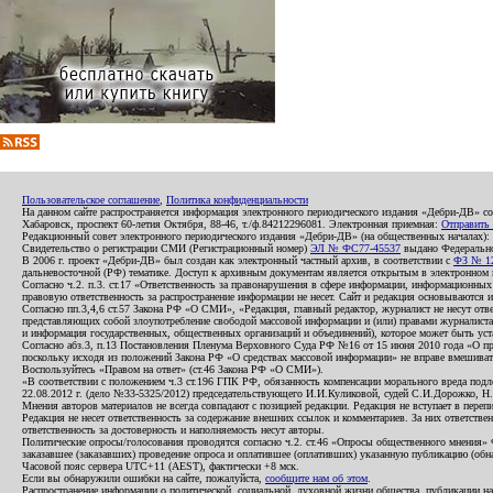
Пользовательское соглашение
,
Политика конфиденциальности
На данном сайте распространяется информация электронного периодического издания «Дебри-ДВ» с
Хабаровск, проспект 60-летия Октября, 88-46, т./ф.84212296081. Электронная приемная:
Отправить
Редакционный совет электронного периодического издания «Дебри-ДВ» (на общественных началах
Свидетельство о регистрации СМИ (Регистрационный номер)
ЭЛ № ФС77-45537
выдано Федеральной
В 2006 г. проект «Дебри-ДВ» был создан как электронный частный архив, в соответствии с
ФЗ № 12
дальневосточной (РФ) тематике. Доступ к архивным документам является открытым в электронном вид
Согласно ч.2. п.3. ст.17 «Ответственность за правонарушения в сфере информации, информационн
правовую ответственность за распространение информации не несет. Сайт и редакция основываются 
Согласно пп.3,4,6 ст.57 Закона РФ «О СМИ», «Редакция, главный редактор, журналист не несут отв
представляющих собой злоупотребление свободой массовой информации и (или) правами журналиста:
и информация государственных, общественных организаций и объединений), которое может быть уста
Согласно абз.3, п.13 Постановления Пленума Верховного Суда РФ №16 от 15 июня 2010 года «О пр
поскольку исходя из положений Закона РФ «О средствах массовой информации» не вправе вмешивать
Воспользуйтесь «Правом на ответ» (ст.46 Закона РФ «О СМИ»).
«В соответствии с положением ч.3 ст.196 ГПК РФ, обязанность компенсации морального вреда подле
22.08.2012 г. (дело №33-5325/2012) председательствующего И.И.Куликовой, судей С.И.Дорожко, Н
Мнения авторов материалов не всегда совпадают с позицией редакции. Редакция не вступает в перепи
Редакция не несет ответственность за содержание внешних ссылок и комментариев. За них ответств
ответственность за достоверность и наполняемость несут авторы.
Политические опросы/голосования проводятся согласно ч.2. ст.46 «Опросы общественного мнения» Фе
заказавшее (заказавших) проведение опроса и оплатившее (оплативших) указанную публикацию (обнаро
Часовой пояс сервера UTC+11 (AEST), фактически +8 мск.
Если вы обнаружили ошибки на сайте, пожалуйста,
сообщите нам об этом
.
Распространение информации о политической, социальной, духовной жизни общества, публикации на