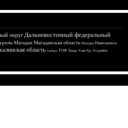
Дальневосточный федеральный
ный округ
Магадан
Магаданская область
урилы
Николаевск-
Находка
халинская область
ТОФ
Тында
Улан-Удэ
Уссурийск
Сибирь