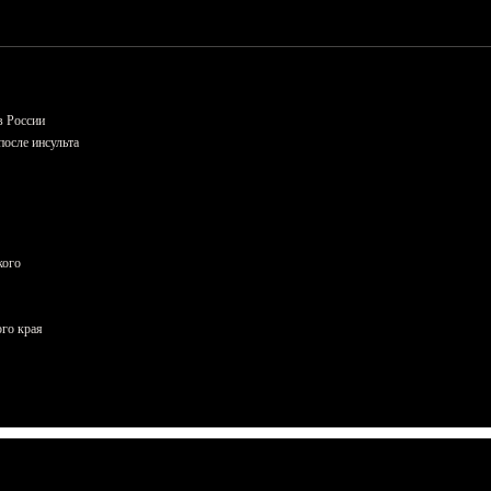
в России
осле инсульта
кого
ого края