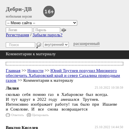
Дебри-ДВ
мобильная версия
Логин
Пароль
Регистрация
/
Забыли пароль?
расширенный
Комментарии к материалу
Главная
>>
Новости
>>
Юрий Трутнев поручил Минэнерго
обеспечить Хабаровский край и север Сахалина природным
газом
>> Комментарии к материалу
Лилия
25.10.2022 10:58:59
сколько себя помню газ в Хабаровске был всегда.
И тут вдруг в 2022 году амешался Трутнев.
Интенсивно изображает работу! так было при Ишаеве
и Соколове. И все снова возвращается
Ответить
Цитировать
Виктор Киселев
25.10.2022 14:44:50