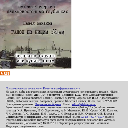
Пользовательское соглашение
,
Политика конфиденциальности
На данном сайте распространяется информация электронного периодического издания «Дебри-
ДВ» со знаком «Дебри-ДВ». 16+ Учредитель: Пронякин К.А. (член Союза журналистов
России, член Союза писателей России). Главный редактор: Харитонова И.Ю. Адрес редакции:
680032, Хабаровский край, Хабаровск, проспект 60-летия Октября, 88-46, т./ф.84212296081.
Электронная приемная:
Отправить сообщение
. E-mail:
editor@debri-dv.com
Редакционный совет электронного периодического издания «Дебри-ДВ» (на общественных
началах): К.А. Пронякин, И.Ю. Харитонова, А.Э. Мирмович, Ю.Н. Юрьев, Ю.В. Ковалев,
Л.Н. Левина, А.Ю. Жданов, Е.Н. Голубь, С.Н. Бурындин, Б.М. Сухинин, О.В. Егорова
Свидетельство о регистрации СМИ (Регистрационный номер)
ЭЛ № ФС77-45537
выдано
Федеральной службой по надзору в сфере связи, информационных технологий и массовых
коммуникаций (Роскомнадзор) 16.06.2011 г. Территория распространения: Российская
Федерация, зарубежные страны.