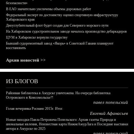
безопасности»
В ЕАО значительно увеличены объемы дорожных работ
Федеральный эксперт по достоинству оценил спортивную инфраструктуру
Хабаровского края
Дноуглубительный флот будет создан для Северного морского пути
На Хабаровском судостроительном заводе началось производство дебаркадеров
ЦУМ в Хабаровске вернули государству
Бывший судоремонтный завод «Якорь» в Советской Гавани планируют
восстановить
Архив новостей >>
ИЗ БЛОГОВ
Районная библиотека в Амурске уничтожена. На очереди библиотека
Островского в Комсомольске?!
павел попельский
Голая вечеринка Роснано 2015г. Итог.
Евгений Афанасьев
Новые находки Павла Петровича Попельского: Архив газеты Природа и
аномальные явления, Неизвестная карта НижнеАмурЛага и Последние выставки
автора в Амурске по 2025
павел попельский