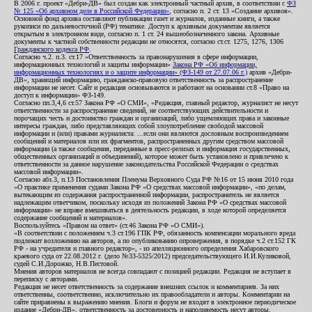
В 2006 г. проект «Дебри-ДВ» был создан как электронный частный архив, в соответствии с
ФЗ
№ 125 «Об архивном деле в Российской Федерации»
, согласно п. 2 ст. 13 «Создание архивов».
Основной фонд архива составляют публикации газет и журналов, изданные книги, а также
рукописи по дальневосточной (РФ) тематике. Доступ к архивным документам является
открытым в электронном виде, согласно п. 1 ст. 24 вышеобозначенного закона. Архивные
документы к частной собственности редакции не относятся, согласно ст.ст. 1275, 1276, 1306
Гражданского кодекса РФ
.
Согласно ч.2. п.3. ст.17 «Ответственность за правонарушения в сфере информации,
информационных технологий и защиты информации»
Закона РФ «Об информации,
информационных технологиях и о защите информации» (ФЗ-149 от 27.07.06 г.)
архив «Дебри-
ДВ», хранящий информацию, гражданско-правовую ответственность за распространение
информации не несет. Сайт и редакция основываются и работают на основании ст.8 «Право на
доступ к информации» ФЗ-149.
Согласно пп.3,4,6 ст.57 Закона РФ «О СМИ», «Редакция, главный редактор, журналист не несут
ответственности за распространение сведений, не соответствующих действительности и
порочащих честь и достоинство граждан и организаций, либо ущемляющих права и законные
интересы граждан, либо представляющих собой злоупотребление свободой массовой
информации и (или) правами журналиста: ...если они являются дословным воспроизведением
сообщений и материалов или их фрагментов, распространенных другим средством массовой
информации (а также сообщения, переданные в пресс-релизах и информация государственных,
общественных организаций и объединений), которое может быть установлено и привлечено к
ответственности за данное нарушение законодательства Российской Федерации о средствах
массовой информации».
Согласно абз.3, п.13 Постановления Пленума Верховного Суда РФ №16 от 15 июня 2010 года
«О практике применения судами Закона РФ «О средствах массовой информации», «по делам,
вытекающим из содержания распространенной информации, распространитель не является
надлежащим ответчиком, поскольку исходя из положений Закона РФ «О средствах массовой
информации» не вправе вмешиваться в деятельность редакции, в ходе которой определяется
содержание сообщений и материалов».
Воспользуйтесь «Правом на ответ» (ст.46 Закона РФ «О СМИ»).
«В соответствии с положением ч.3 ст.196 ГПК РФ, обязанность компенсации морального вреда
подлежит возложению на авторов, а по опубликованию опровержения, в порядке ч.2 ст.152 ГК
РФ - на учредителя и главного редактор», - из апелляционного определения Хабаровского
краевого суда от 22.08.2012 г. (дело №33-5325/2012) председательствующего И.И.Куликовой,
судей С.И.Дорожко, Н.В.Пестовой.
Мнения авторов материалов не всегда совпадают с позицией редакции. Редакция не вступает в
переписку с авторами.
Редакция не несет ответственность за содержание внешних ссылок и комментариев. За них
ответственны, соответственно, исключительно их правообладатели и авторы. Комментарии на
сайте приравнены к выражению мнения. Блоги и форум не входят в электронное периодическое
издание «Дебри-ДВ», ответственность за достоверность и наполняемость несут авторы.