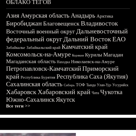
ОБЛАКО ТЕГОВ
Азия
Амурская область
Анадырь
Арктика
Биробиджан
Владивосток
Благовещенск
Дальневосточный
Восточный военный округ
федеральный округ
Дальний Восток
ЕАО
Камчатский край
Забайкалье
Забайкальский край
Комсомольск-на-Амуре
Магадан
Курилы
Корякия
Магаданская область
Николаевск-на-Амуре
Находка
Приморский
Петропавловск-Камчатский
край
Республика Саха (Якутия)
Республика Бурятия
Сахалинская область
ТОФ
Тында
Улан-Удэ
Уссурийск
Сибирь
Хабаровск
Хабаровский край
Чукотка
Чита
Южно-Сахалинск
Якутск
Все теги >>