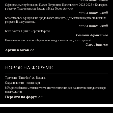
Официальные публикации Павла Петровича Попельского 2023-2025 в Болгарии,
в газетах Тихоокеанская Звезда и Наш Город Амурск
павел попельский
Комсомольск официально продолжает отмечать День памяти жертв сталинских
репрессий: задумаемся...
павел попельский
Кого боится Путин: Сергей Фургал
Евгений Афанасьев
Повышение платы в автобусах за проезд: кто виноват, и что делать?
Олег Паньков
Архив блогов >>
НОВОЕ НА ФОРУМЕ
Трилогия "Китобои" А. Вахова.
Охранник спит - смена идёт
80% российского медиаконтента это телевидение для пациентов психдиспансера
и наркологии.
Перейти на форум >>