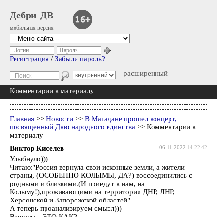
Дебри-ДВ
мобильная версия
Логин
Пароль
Регистрация
/
Забыли пароль?
расширенный
Комментарии к материалу
Главная
>>
Новости
>>
В Магадане прошел концерт,
посвященный Дню народного единства
>> Комментарии к
материалу
Виктор Киселев
06.11.2022 14:22:42
Улыбнуло)))
Читаю:"Россия вернула свои исконные земли, а жители
страны, (ОСОБЕННО КОЛЫМЫ, ДА?) воссоединились с
родными и близкими,(И приедут к нам, на
Колыму!),проживающими на территории ДНР, ЛНР,
Херсонской и Запорожской областей"
А теперь проанализируем смысл)))
Вернула - ЭТО КАК?