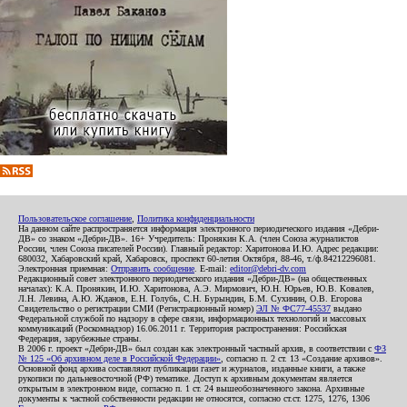
Пользовательское соглашение
,
Политика конфиденциальности
На данном сайте распространяется информация электронного периодического издания «Дебри-
ДВ» со знаком «Дебри-ДВ». 16+ Учредитель: Пронякин К.А. (член Союза журналистов
России, член Союза писателей России). Главный редактор: Харитонова И.Ю. Адрес редакции:
680032, Хабаровский край, Хабаровск, проспект 60-летия Октября, 88-46, т./ф.84212296081.
Электронная приемная:
Отправить сообщение
. E-mail:
editor@debri-dv.com
Редакционный совет электронного периодического издания «Дебри-ДВ» (на общественных
началах): К.А. Пронякин, И.Ю. Харитонова, А.Э. Мирмович, Ю.Н. Юрьев, Ю.В. Ковалев,
Л.Н. Левина, А.Ю. Жданов, Е.Н. Голубь, С.Н. Бурындин, Б.М. Сухинин, О.В. Егорова
Свидетельство о регистрации СМИ (Регистрационный номер)
ЭЛ № ФС77-45537
выдано
Федеральной службой по надзору в сфере связи, информационных технологий и массовых
коммуникаций (Роскомнадзор) 16.06.2011 г. Территория распространения: Российская
Федерация, зарубежные страны.
В 2006 г. проект «Дебри-ДВ» был создан как электронный частный архив, в соответствии с
ФЗ
№ 125 «Об архивном деле в Российской Федерации»
, согласно п. 2 ст. 13 «Создание архивов».
Основной фонд архива составляют публикации газет и журналов, изданные книги, а также
рукописи по дальневосточной (РФ) тематике. Доступ к архивным документам является
открытым в электронном виде, согласно п. 1 ст. 24 вышеобозначенного закона. Архивные
документы к частной собственности редакции не относятся, согласно ст.ст. 1275, 1276, 1306