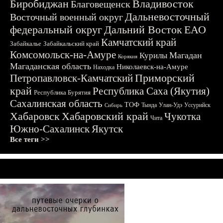
Биробиджан
Владивосток
Благовещенск
Дальневосточный
Восточный военный округ
федеральный округ
Дальний Восток
ЕАО
Камчатский край
Забайкалье
Забайкальский край
Комсомольск-на-Амуре
Магадан
Курилы
Корякия
Магаданская область
Николаевск-на-Амуре
Находка
Приморский
Петропавловск-Камчатский
край
Республика Саха (Якутия)
Республика Бурятия
Сахалинская область
ТОФ
Тында
Улан-Удэ
Уссурийск
Сибирь
Хабаровск
Хабаровский край
Чукотка
Чита
Южно-Сахалинск
Якутск
Все теги >>