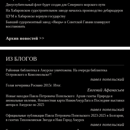
Дноуглубительный флот будет создан для Северного морского пути
На Хабаровском судостроительном заводе началось производство дебаркадеров
ЦУМ в Хабаровске вернули государству
Бывший судоремонтный завод «Якорь» в Советской Гавани планируют
восстановить
Архив новостей >>
ИЗ БЛОГОВ
Районная библиотека в Амурске уничтожена. На очереди библиотека
Островского в Комсомольске?!
павел попельский
Голая вечеринка Роснано 2015г. Итог.
Евгений Афанасьев
Новые находки Павла Петровича Попельского: Архив газеты Природа и
аномальные явления, Неизвестная карта НижнеАмурЛага и Последние выставки
автора в Амурске по 2025
павел попельский
Официальные публикации Павла Петровича Попельского 2023-2025 в Болгарии,
в газетах Тихоокеанская Звезда и Наш Город Амурск
павел попельский