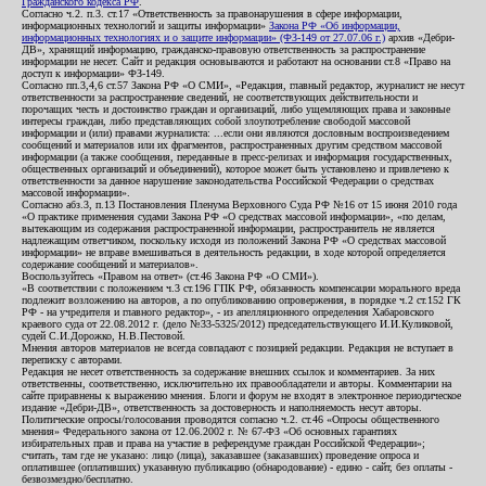
Гражданского кодекса РФ
.
Согласно ч.2. п.3. ст.17 «Ответственность за правонарушения в сфере информации,
информационных технологий и защиты информации»
Закона РФ «Об информации,
информационных технологиях и о защите информации» (ФЗ-149 от 27.07.06 г.)
архив «Дебри-
ДВ», хранящий информацию, гражданско-правовую ответственность за распространение
информации не несет. Сайт и редакция основываются и работают на основании ст.8 «Право на
доступ к информации» ФЗ-149.
Согласно пп.3,4,6 ст.57 Закона РФ «О СМИ», «Редакция, главный редактор, журналист не несут
ответственности за распространение сведений, не соответствующих действительности и
порочащих честь и достоинство граждан и организаций, либо ущемляющих права и законные
интересы граждан, либо представляющих собой злоупотребление свободой массовой
информации и (или) правами журналиста: ...если они являются дословным воспроизведением
сообщений и материалов или их фрагментов, распространенных другим средством массовой
информации (а также сообщения, переданные в пресс-релизах и информация государственных,
общественных организаций и объединений), которое может быть установлено и привлечено к
ответственности за данное нарушение законодательства Российской Федерации о средствах
массовой информации».
Согласно абз.3, п.13 Постановления Пленума Верховного Суда РФ №16 от 15 июня 2010 года
«О практике применения судами Закона РФ «О средствах массовой информации», «по делам,
вытекающим из содержания распространенной информации, распространитель не является
надлежащим ответчиком, поскольку исходя из положений Закона РФ «О средствах массовой
информации» не вправе вмешиваться в деятельность редакции, в ходе которой определяется
содержание сообщений и материалов».
Воспользуйтесь «Правом на ответ» (ст.46 Закона РФ «О СМИ»).
«В соответствии с положением ч.3 ст.196 ГПК РФ, обязанность компенсации морального вреда
подлежит возложению на авторов, а по опубликованию опровержения, в порядке ч.2 ст.152 ГК
РФ - на учредителя и главного редактор», - из апелляционного определения Хабаровского
краевого суда от 22.08.2012 г. (дело №33-5325/2012) председательствующего И.И.Куликовой,
судей С.И.Дорожко, Н.В.Пестовой.
Мнения авторов материалов не всегда совпадают с позицией редакции. Редакция не вступает в
переписку с авторами.
Редакция не несет ответственность за содержание внешних ссылок и комментариев. За них
ответственны, соответственно, исключительно их правообладатели и авторы. Комментарии на
сайте приравнены к выражению мнения. Блоги и форум не входят в электронное периодическое
издание «Дебри-ДВ», ответственность за достоверность и наполняемость несут авторы.
Политические опросы/голосования проводятся согласно ч.2. ст.46 «Опросы общественного
мнения» Федерального закона от 12.06.2002 г. № 67-ФЗ «Об основных гарантиях
избирательных прав и права на участие в референдуме граждан Российской Федерации»;
считать, там где не указано: лицо (лица), заказавшее (заказавших) проведение опроса и
оплатившее (оплативших) указанную публикацию (обнародование) - едино - сайт, без оплаты -
безвозмездно/бесплатно.