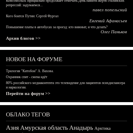
Комсомольск официально продолжает отмечать День памяти жертв сталинских
репрессий: задумаемся...
павел попельский
Кого боится Путин: Сергей Фургал
Евгений Афанасьев
Повышение платы в автобусах за проезд: кто виноват, и что делать?
Олег Паньков
Архив блогов >>
НОВОЕ НА ФОРУМЕ
Трилогия "Китобои" А. Вахова.
Охранник спит - смена идёт
80% российского медиаконтента это телевидение для пациентов психдиспансера
и наркологии.
Перейти на форум >>
ОБЛАКО ТЕГОВ
Азия
Амурская область
Анадырь
Арктика