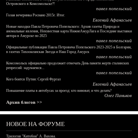
Островского в Комсомольске?!
павел попельский
Голая вечеринка Роснано 2015г. Итог.
Евгений Афанасьев
Новые находки Павла Петровича Попельского: Архив газеты Природа и
аномальные явления, Неизвестная карта НижнеАмурЛага и Последние выставки
автора в Амурске по 2025
павел попельский
Официальные публикации Павла Петровича Попельского 2023-2025 в Болгарии,
в газетах Тихоокеанская Звезда и Наш Город Амурск
павел попельский
Комсомольск официально продолжает отмечать День памяти жертв сталинских
репрессий: задумаемся...
павел попельский
Кого боится Путин: Сергей Фургал
Евгений Афанасьев
Повышение платы в автобусах за проезд: кто виноват, и что делать?
Олег Паньков
Архив блогов >>
НОВОЕ НА ФОРУМЕ
Трилогия "Китобои" А. Вахова.