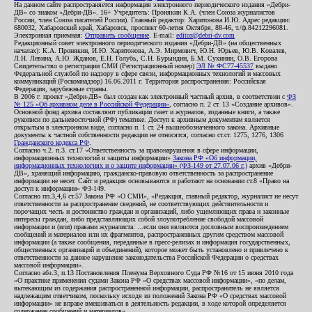
На данном сайте распространяется информация электронного периодического издания «Дебри-
ДВ» со знаком «Дебри-ДВ». 16+ Учредитель: Пронякин К.А. (член Союза журналистов
России, член Союза писателей России). Главный редактор: Харитонова И.Ю. Адрес редакции:
680032, Хабаровский край, Хабаровск, проспект 60-летия Октября, 88-46, т./ф.84212296081.
Электронная приемная:
Отправить сообщение
. E-mail:
editor@debri-dv.com
Редакционный совет электронного периодического издания «Дебри-ДВ» (на общественных
началах): К.А. Пронякин, И.Ю. Харитонова, А.Э. Мирмович, Ю.Н. Юрьев, Ю.В. Ковалев,
Л.Н. Левина, А.Ю. Жданов, Е.Н. Голубь, С.Н. Бурындин, Б.М. Сухинин, О.В. Егорова
Свидетельство о регистрации СМИ (Регистрационный номер)
ЭЛ № ФС77-45537
выдано
Федеральной службой по надзору в сфере связи, информационных технологий и массовых
коммуникаций (Роскомнадзор) 16.06.2011 г. Территория распространения: Российская
Федерация, зарубежные страны.
В 2006 г. проект «Дебри-ДВ» был создан как электронный частный архив, в соответствии с
ФЗ
№ 125 «Об архивном деле в Российской Федерации»
, согласно п. 2 ст. 13 «Создание архивов».
Основной фонд архива составляют публикации газет и журналов, изданные книги, а также
рукописи по дальневосточной (РФ) тематике. Доступ к архивным документам является
открытым в электронном виде, согласно п. 1 ст. 24 вышеобозначенного закона. Архивные
документы к частной собственности редакции не относятся, согласно ст.ст. 1275, 1276, 1306
Гражданского кодекса РФ
.
Согласно ч.2. п.3. ст.17 «Ответственность за правонарушения в сфере информации,
информационных технологий и защиты информации»
Закона РФ «Об информации,
информационных технологиях и о защите информации» (ФЗ-149 от 27.07.06 г.)
архив «Дебри-
ДВ», хранящий информацию, гражданско-правовую ответственность за распространение
информации не несет. Сайт и редакция основываются и работают на основании ст.8 «Право на
доступ к информации» ФЗ-149.
Согласно пп.3,4,6 ст.57 Закона РФ «О СМИ», «Редакция, главный редактор, журналист не несут
ответственности за распространение сведений, не соответствующих действительности и
порочащих честь и достоинство граждан и организаций, либо ущемляющих права и законные
интересы граждан, либо представляющих собой злоупотребление свободой массовой
информации и (или) правами журналиста: ...если они являются дословным воспроизведением
сообщений и материалов или их фрагментов, распространенных другим средством массовой
информации (а также сообщения, переданные в пресс-релизах и информация государственных,
общественных организаций и объединений), которое может быть установлено и привлечено к
ответственности за данное нарушение законодательства Российской Федерации о средствах
массовой информации».
Согласно абз.3, п.13 Постановления Пленума Верховного Суда РФ №16 от 15 июня 2010 года
«О практике применения судами Закона РФ «О средствах массовой информации», «по делам,
вытекающим из содержания распространенной информации, распространитель не является
надлежащим ответчиком, поскольку исходя из положений Закона РФ «О средствах массовой
информации» не вправе вмешиваться в деятельность редакции, в ходе которой определяется
содержание сообщений и материалов».