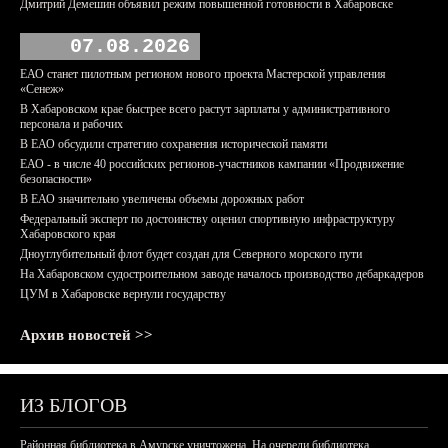
Дмитрий Демешин объявил режим повышенной готовности в Хабаровске
07.08.2026
ЕАО станет пилотным регионом нового проекта Мастерской управления
«Сенеж»
В Хабаровском крае быстрее всего растут зарплаты у административного
персонала и рабочих
В ЕАО обсудили стратегию сохранения исторической памяти
ЕАО - в числе 40 российских регионов-участников кампании «Продвижение
безопасности»
В ЕАО значительно увеличены объемы дорожных работ
Федеральный эксперт по достоинству оценил спортивную инфраструктуру
Хабаровского края
Дноуглубительный флот будет создан для Северного морского пути
На Хабаровском судостроительном заводе началось производство дебаркадеров
ЦУМ в Хабаровске вернули государству
Архив новостей >>
ИЗ БЛОГОВ
Районная библиотека в Амурске уничтожена. На очереди библиотека