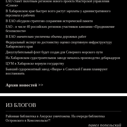
ЕАО станет пилотным регионом нового проекта Мастерской управления
«Сенеж»
В Хабаровском крае быстрее всего растут зарплаты у административного
персонала и рабочих
В ЕАО обсудили стратегию сохранения исторической памяти
ЕАО - в числе 40 российских регионов-участников кампании «Продвижение
безопасности»
В ЕАО значительно увеличены объемы дорожных работ
Федеральный эксперт по достоинству оценил спортивную инфраструктуру
Хабаровского края
Дноуглубительный флот будет создан для Северного морского пути
На Хабаровском судостроительном заводе началось производство дебаркадеров
ЦУМ в Хабаровске вернули государству
Бывший судоремонтный завод «Якорь» в Советской Гавани планируют
восстановить
Архив новостей >>
ИЗ БЛОГОВ
Районная библиотека в Амурске уничтожена. На очереди библиотека
Островского в Комсомольске?!
павел попельский