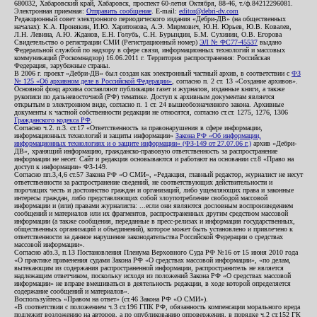
680032, Хабаровский край, Хабаровск, проспект 60-летия Октября, 88-46, т./ф.84212296081.
Электронная приемная:
Отправить сообщение
. E-mail:
editor@debri-dv.com
Редакционный совет электронного периодического издания «Дебри-ДВ» (на общественных
началах): К.А. Пронякин, И.Ю. Харитонова, А.Э. Мирмович, Ю.Н. Юрьев, Ю.В. Ковалев,
Л.Н. Левина, А.Ю. Жданов, Е.Н. Голубь, С.Н. Бурындин, Б.М. Сухинин, О.В. Егорова
Свидетельство о регистрации СМИ (Регистрационный номер)
ЭЛ № ФС77-45537
выдано
Федеральной службой по надзору в сфере связи, информационных технологий и массовых
коммуникаций (Роскомнадзор) 16.06.2011 г. Территория распространения: Российская
Федерация, зарубежные страны.
В 2006 г. проект «Дебри-ДВ» был создан как электронный частный архив, в соответствии с
ФЗ
№ 125 «Об архивном деле в Российской Федерации»
, согласно п. 2 ст. 13 «Создание архивов».
Основной фонд архива составляют публикации газет и журналов, изданные книги, а также
рукописи по дальневосточной (РФ) тематике. Доступ к архивным документам является
открытым в электронном виде, согласно п. 1 ст. 24 вышеобозначенного закона. Архивные
документы к частной собственности редакции не относятся, согласно ст.ст. 1275, 1276, 1306
Гражданского кодекса РФ
.
Согласно ч.2. п.3. ст.17 «Ответственность за правонарушения в сфере информации,
информационных технологий и защиты информации»
Закона РФ «Об информации,
информационных технологиях и о защите информации» (ФЗ-149 от 27.07.06 г.)
архив «Дебри-
ДВ», хранящий информацию, гражданско-правовую ответственность за распространение
информации не несет. Сайт и редакция основываются и работают на основании ст.8 «Право на
доступ к информации» ФЗ-149.
Согласно пп.3,4,6 ст.57 Закона РФ «О СМИ», «Редакция, главный редактор, журналист не несут
ответственности за распространение сведений, не соответствующих действительности и
порочащих честь и достоинство граждан и организаций, либо ущемляющих права и законные
интересы граждан, либо представляющих собой злоупотребление свободой массовой
информации и (или) правами журналиста: ...если они являются дословным воспроизведением
сообщений и материалов или их фрагментов, распространенных другим средством массовой
информации (а также сообщения, переданные в пресс-релизах и информация государственных,
общественных организаций и объединений), которое может быть установлено и привлечено к
ответственности за данное нарушение законодательства Российской Федерации о средствах
массовой информации».
Согласно абз.3, п.13 Постановления Пленума Верховного Суда РФ №16 от 15 июня 2010 года
«О практике применения судами Закона РФ «О средствах массовой информации», «по делам,
вытекающим из содержания распространенной информации, распространитель не является
надлежащим ответчиком, поскольку исходя из положений Закона РФ «О средствах массовой
информации» не вправе вмешиваться в деятельность редакции, в ходе которой определяется
содержание сообщений и материалов».
Воспользуйтесь «Правом на ответ» (ст.46 Закона РФ «О СМИ»).
«В соответствии с положением ч.3 ст.196 ГПК РФ, обязанность компенсации морального вреда
подлежит возложению на авторов, а по опубликованию опровержения, в порядке ч.2 ст.152 ГК