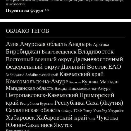
и наркологии.
Перейти на форум >>
ОБЛАКО ТЕГОВ
Азия
Амурская область
Анадырь
Арктика
Биробиджан
Владивосток
Благовещенск
Дальневосточный
Восточный военный округ
федеральный округ
Дальний Восток
ЕАО
Камчатский край
Забайкалье
Забайкальский край
Комсомольск-на-Амуре
Магадан
Курилы
Корякия
Магаданская область
Николаевск-на-Амуре
Находка
Приморский
Петропавловск-Камчатский
край
Республика Саха (Якутия)
Республика Бурятия
Сахалинская область
ТОФ
Тында
Улан-Удэ
Уссурийск
Сибирь
Хабаровск
Хабаровский край
Чукотка
Чита
Южно-Сахалинск
Якутск