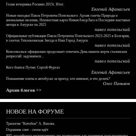
Голая вечеринка Роснано 2015г. Итог.
Евгений Афанасьев
Новые находки Павла Петровича Попельского: Архив газеты Природа и
аномальные явления, Неизвестная карта НижнеАмурЛага и Последние выставки
автора в Амурске по 2025
павел попельский
Официальные публикации Павла Петровича Попельского 2023-2025 в Болгарии,
в газетах Тихоокеанская Звезда и Наш Город Амурск
павел попельский
Комсомольск официально продолжает отмечать День памяти жертв сталинских
репрессий: задумаемся...
павел попельский
Кого боится Путин: Сергей Фургал
Евгений Афанасьев
Повышение платы в автобусах за проезд: кто виноват, и что делать?
Олег Паньков
Архив блогов >>
НОВОЕ НА ФОРУМЕ
Трилогия "Китобои" А. Вахова.
Охранник спит - смена идёт
80% российского медиаконтента это телевидение для пациентов психдиспансера