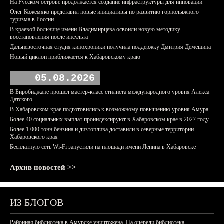
На Русском острове продолжается создание инфраструктуры для инноваций
Олег Кожемяко представил новые инициативы по развитию горнолыжного
туризма в России
В краевой больнице имени Владимирцева освоили новую методику
восстановления после инсульта
Дальневосточная студия кинохроники получила поддержку Дмитрия Демешина
Новый циклон приближается к Хабаровскому краю
05.08.2026
В Биробиджане прошел мастер-класс стилиста международного уровня Алекса
Датского
В Хабаровском крае подготовились к возможному повышению уровня Амура
Более 40 социальных выплат проиндексируют в Хабаровском крае в 2027 году
Более 1 000 тонн бензина и дизтоплива доставили в северные территории
Хабаровского края
Бесплатную сеть Wi-Fi запустили на площади имени Ленина в Хабаровске
Архив новостей >>
ИЗ БЛОГОВ
Районная библиотека в Амурске уничтожена. На очереди библиотека