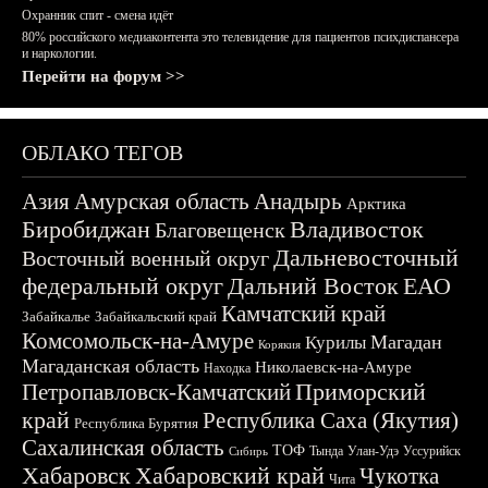
Охранник спит - смена идёт
80% российского медиаконтента это телевидение для пациентов психдиспансера
и наркологии.
Перейти на форум >>
ОБЛАКО ТЕГОВ
Азия
Амурская область
Анадырь
Арктика
Биробиджан
Владивосток
Благовещенск
Дальневосточный
Восточный военный округ
федеральный округ
Дальний Восток
ЕАО
Камчатский край
Забайкалье
Забайкальский край
Комсомольск-на-Амуре
Магадан
Курилы
Корякия
Магаданская область
Николаевск-на-Амуре
Находка
Приморский
Петропавловск-Камчатский
край
Республика Саха (Якутия)
Республика Бурятия
Сахалинская область
ТОФ
Тында
Улан-Удэ
Уссурийск
Сибирь
Хабаровск
Хабаровский край
Чукотка
Чита