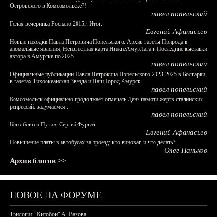
Островского в Комсомольске?!
павел попельский
Голая вечеринка Роснано 2015г. Итог.
Евгений Афанасьев
Новые находки Павла Петровича Попельского: Архив газеты Природа и
аномальные явления, Неизвестная карта НижнеАмурЛага и Последние выставки
автора в Амурске по 2025
павел попельский
Официальные публикации Павла Петровича Попельского 2023-2025 в Болгарии,
в газетах Тихоокеанская Звезда и Наш Город Амурск
павел попельский
Комсомольск официально продолжает отмечать День памяти жертв сталинских
репрессий: задумаемся...
павел попельский
Кого боится Путин: Сергей Фургал
Евгений Афанасьев
Повышение платы в автобусах за проезд: кто виноват, и что делать?
Олег Паньков
Архив блогов >>
НОВОЕ НА ФОРУМЕ
Трилогия "Китобои" А. Вахова.