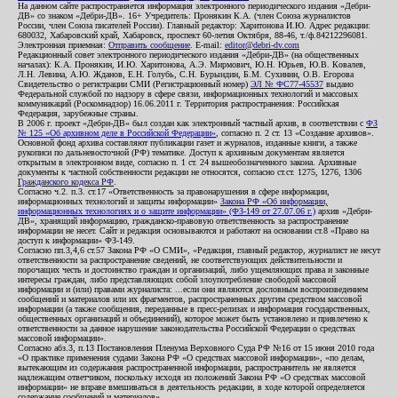
На данном сайте распространяется информация электронного периодического издания «Дебри-
ДВ» со знаком «Дебри-ДВ». 16+ Учредитель: Пронякин К.А. (член Союза журналистов
России, член Союза писателей России). Главный редактор: Харитонова И.Ю. Адрес редакции:
680032, Хабаровский край, Хабаровск, проспект 60-летия Октября, 88-46, т./ф.84212296081.
Электронная приемная:
Отправить сообщение
. E-mail:
editor@debri-dv.com
Редакционный совет электронного периодического издания «Дебри-ДВ» (на общественных
началах): К.А. Пронякин, И.Ю. Харитонова, А.Э. Мирмович, Ю.Н. Юрьев, Ю.В. Ковалев,
Л.Н. Левина, А.Ю. Жданов, Е.Н. Голубь, С.Н. Бурындин, Б.М. Сухинин, О.В. Егорова
Свидетельство о регистрации СМИ (Регистрационный номер)
ЭЛ № ФС77-45537
выдано
Федеральной службой по надзору в сфере связи, информационных технологий и массовых
коммуникаций (Роскомнадзор) 16.06.2011 г. Территория распространения: Российская
Федерация, зарубежные страны.
В 2006 г. проект «Дебри-ДВ» был создан как электронный частный архив, в соответствии с
ФЗ
№ 125 «Об архивном деле в Российской Федерации»
, согласно п. 2 ст. 13 «Создание архивов».
Основной фонд архива составляют публикации газет и журналов, изданные книги, а также
рукописи по дальневосточной (РФ) тематике. Доступ к архивным документам является
открытым в электронном виде, согласно п. 1 ст. 24 вышеобозначенного закона. Архивные
документы к частной собственности редакции не относятся, согласно ст.ст. 1275, 1276, 1306
Гражданского кодекса РФ
.
Согласно ч.2. п.3. ст.17 «Ответственность за правонарушения в сфере информации,
информационных технологий и защиты информации»
Закона РФ «Об информации,
информационных технологиях и о защите информации» (ФЗ-149 от 27.07.06 г.)
архив «Дебри-
ДВ», хранящий информацию, гражданско-правовую ответственность за распространение
информации не несет. Сайт и редакция основываются и работают на основании ст.8 «Право на
доступ к информации» ФЗ-149.
Согласно пп.3,4,6 ст.57 Закона РФ «О СМИ», «Редакция, главный редактор, журналист не несут
ответственности за распространение сведений, не соответствующих действительности и
порочащих честь и достоинство граждан и организаций, либо ущемляющих права и законные
интересы граждан, либо представляющих собой злоупотребление свободой массовой
информации и (или) правами журналиста: ...если они являются дословным воспроизведением
сообщений и материалов или их фрагментов, распространенных другим средством массовой
информации (а также сообщения, переданные в пресс-релизах и информация государственных,
общественных организаций и объединений), которое может быть установлено и привлечено к
ответственности за данное нарушение законодательства Российской Федерации о средствах
массовой информации».
Согласно абз.3, п.13 Постановления Пленума Верховного Суда РФ №16 от 15 июня 2010 года
«О практике применения судами Закона РФ «О средствах массовой информации», «по делам,
вытекающим из содержания распространенной информации, распространитель не является
надлежащим ответчиком, поскольку исходя из положений Закона РФ «О средствах массовой
информации» не вправе вмешиваться в деятельность редакции, в ходе которой определяется
содержание сообщений и материалов».