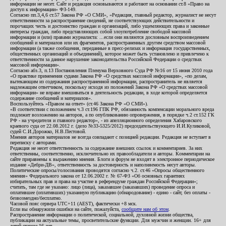
информации не несет. Сайт и редакция основываются и работают на основании ст.8 «Право на
доступ к информации» ФЗ-149.
Согласно пп.3,4,6 ст.57 Закона РФ «О СМИ», «Редакция, главный редактор, журналист не несут
ответственности за распространение сведений, не соответствующих действительности и
порочащих честь и достоинство граждан и организаций, либо ущемляющих права и законные
интересы граждан, либо представляющих собой злоупотребление свободой массовой
информации и (или) правами журналиста: ...если они являются дословным воспроизведением
сообщений и материалов или их фрагментов, распространенных другим средством массовой
информации (а также сообщения, переданные в пресс-релизах и информация государственных,
общественных организаций и объединений), которое может быть установлено и привлечено к
ответственности за данное нарушение законодательства Российской Федерации о средствах
массовой информации».
Согласно абз.3, п.13 Постановления Пленума Верховного Суда РФ №16 от 15 июня 2010 года
«О практике применения судами Закона РФ «О средствах массовой информации», «по делам,
вытекающим из содержания распространенной информации, распространитель не является
надлежащим ответчиком, поскольку исходя из положений Закона РФ «О средствах массовой
информации» не вправе вмешиваться в деятельность редакции, в ходе которой определяется
содержание сообщений и материалов».
Воспользуйтесь «Правом на ответ» (ст.46 Закона РФ «О СМИ»).
«В соответствии с положением ч.3 ст.196 ГПК РФ, обязанность компенсации морального вреда
подлежит возложению на авторов, а по опубликованию опровержения, в порядке ч.2 ст.152 ГК
РФ - на учредителя и главного редактор», - из апелляционного определения Хабаровского
краевого суда от 22.08.2012 г. (дело №33-5325/2012) председательствующего И.И.Куликовой,
судей С.И.Дорожко, Н.В.Пестовой.
Мнения авторов материалов не всегда совпадают с позицией редакции. Редакция не вступает в
переписку с авторами.
Редакция не несет ответственность за содержание внешних ссылок и комментариев. За них
ответственны, соответственно, исключительно их правообладатели и авторы. Комментарии на
сайте приравнены к выражению мнения. Блоги и форум не входят в электронное периодическое
издание «Дебри-ДВ», ответственность за достоверность и наполняемость несут авторы.
Политические опросы/голосования проводятся согласно ч.2. ст.46 «Опросы общественного
мнения» Федерального закона от 12.06.2002 г. № 67-ФЗ «Об основных гарантиях
избирательных прав и права на участие в референдуме граждан Российской Федерации»;
считать, там где не указано: лицо (лица), заказавшее (заказавших) проведение опроса и
оплатившее (оплативших) указанную публикацию (обнародование) - едино - сайт, без оплаты -
безвозмездно/бесплатно.
Часовой пояс сервера UTC+11 (AEST), фактически +8 мск.
Если вы обнаружили ошибки на сайте, пожалуйста,
сообщите нам об этом
.
Распространение информации о политической, социальной, духовной жизни общества,
публикации на актуальные темы, просветительские функции. Для мужчин и женщин. 16+ для
детей старше 16 лет.