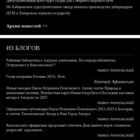
Дноуглубительный флот будет создан для Северного морского пути
На Хабаровском судостроительном заводе началось производство дебаркадеров
ЦУМ в Хабаровске вернули государству
Архив новостей >>
ИЗ БЛОГОВ
Районная библиотека в Амурске уничтожена. На очереди библиотека
Островского в Комсомольске?!
павел попельский
Голая вечеринка Роснано 2015г. Итог.
Евгений Афанасьев
Новые находки Павла Петровича Попельского: Архив газеты Природа и
аномальные явления, Неизвестная карта НижнеАмурЛага и Последние выставки
автора в Амурске по 2025
павел попельский
Официальные публикации Павла Петровича Попельского 2023-2025 в Болгарии,
в газетах Тихоокеанская Звезда и Наш Город Амурск
павел попельский
Комсомольск официально продолжает отмечать День памяти жертв сталинских
репрессий: задумаемся...
павел попельский