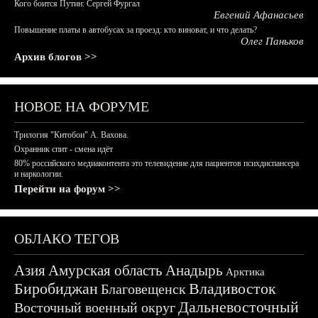
Кого боится Путин: Сергей Фургал
Евгений Афанасьев
Повышение платы в автобусах за проезд: кто виноват, и что делать?
Олег Паньков
Архив блогов >>
НОВОЕ НА ФОРУМЕ
Трилогия "Китобои" А. Вахова.
Охранник спит - смена идёт
80% российского медиаконтента это телевидение для пациентов психдиспансера
и наркологии.
Перейти на форум >>
ОБЛАКО ТЕГОВ
Азия
Амурская область
Анадырь
Арктика
Биробиджан
Владивосток
Благовещенск
Дальневосточный
Восточный военный округ