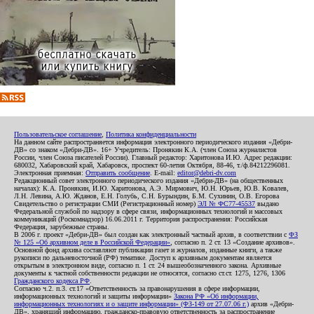
Пользовательское соглашение
,
Политика конфиденциальности
На данном сайте распространяется информация электронного периодического издания «Дебри-
ДВ» со знаком «Дебри-ДВ». 16+ Учредитель: Пронякин К.А. (член Союза журналистов
России, член Союза писателей России). Главный редактор: Харитонова И.Ю. Адрес редакции:
680032, Хабаровский край, Хабаровск, проспект 60-летия Октября, 88-46, т./ф.84212296081.
Электронная приемная:
Отправить сообщение
. E-mail:
editor@debri-dv.com
Редакционный совет электронного периодического издания «Дебри-ДВ» (на общественных
началах): К.А. Пронякин, И.Ю. Харитонова, А.Э. Мирмович, Ю.Н. Юрьев, Ю.В. Ковалев,
Л.Н. Левина, А.Ю. Жданов, Е.Н. Голубь, С.Н. Бурындин, Б.М. Сухинин, О.В. Егорова
Свидетельство о регистрации СМИ (Регистрационный номер)
ЭЛ № ФС77-45537
выдано
Федеральной службой по надзору в сфере связи, информационных технологий и массовых
коммуникаций (Роскомнадзор) 16.06.2011 г. Территория распространения: Российская
Федерация, зарубежные страны.
В 2006 г. проект «Дебри-ДВ» был создан как электронный частный архив, в соответствии с
ФЗ
№ 125 «Об архивном деле в Российской Федерации»
, согласно п. 2 ст. 13 «Создание архивов».
Основной фонд архива составляют публикации газет и журналов, изданные книги, а также
рукописи по дальневосточной (РФ) тематике. Доступ к архивным документам является
открытым в электронном виде, согласно п. 1 ст. 24 вышеобозначенного закона. Архивные
документы к частной собственности редакции не относятся, согласно ст.ст. 1275, 1276, 1306
Гражданского кодекса РФ
.
Согласно ч.2. п.3. ст.17 «Ответственность за правонарушения в сфере информации,
информационных технологий и защиты информации»
Закона РФ «Об информации,
информационных технологиях и о защите информации» (ФЗ-149 от 27.07.06 г.)
архив «Дебри-
ДВ», хранящий информацию, гражданско-правовую ответственность за распространение