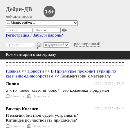
Дебри-ДВ
мобильная версия
Логин
Пароль
Регистрация
/
Забыли пароль?
расширенный
Комментарии к материалу
Главная
>>
Новости
>>
В Приамурье проходит турнир по
казачьим единоборствам
>> Комментарии к материалу
Лилия
02.05.2023 10:23:08
а что такое казачий бокс? его кожемяка придумал
Ответить
Цитировать
Виктор Киселев
02.05.2023 17:45:53
И казачий биатлон будем устраивать?
Китайцев поучаствовать пригласили?
Ответить
Цитировать