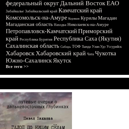
федеральный округ
Дальний Восток
ЕАО
Камчатский край
Забайкалье
Забайкальский край
Комсомольск-на-Амуре
Магадан
Курилы
Корякия
Магаданская область
Николаевск-на-Амуре
Находка
Приморский
Петропавловск-Камчатский
край
Республика Саха (Якутия)
Республика Бурятия
Сахалинская область
ТОФ
Тында
Улан-Удэ
Уссурийск
Сибирь
Хабаровск
Хабаровский край
Чукотка
Чита
Южно-Сахалинск
Якутск
Все теги >>