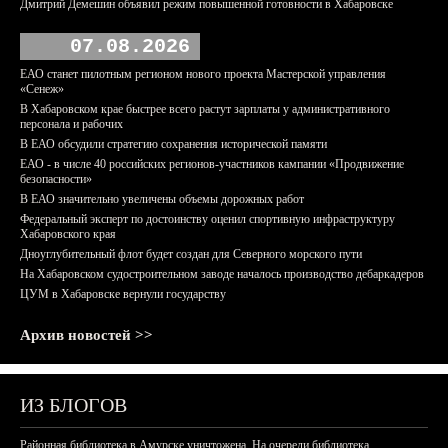
Дмитрий Демешин объявил режим повышенной готовности в Хабаровске
07.08.2026
ЕАО станет пилотным регионом нового проекта Мастерской управления
«Сенеж»
В Хабаровском крае быстрее всего растут зарплаты у административного
персонала и рабочих
В ЕАО обсудили стратегию сохранения исторической памяти
ЕАО - в числе 40 российских регионов-участников кампании «Продвижение
безопасности»
В ЕАО значительно увеличены объемы дорожных работ
Федеральный эксперт по достоинству оценил спортивную инфраструктуру
Хабаровского края
Дноуглубительный флот будет создан для Северного морского пути
На Хабаровском судостроительном заводе началось производство дебаркадеров
ЦУМ в Хабаровске вернули государству
Архив новостей >>
ИЗ БЛОГОВ
Районная библиотека в Амурске уничтожена. На очереди библиотека