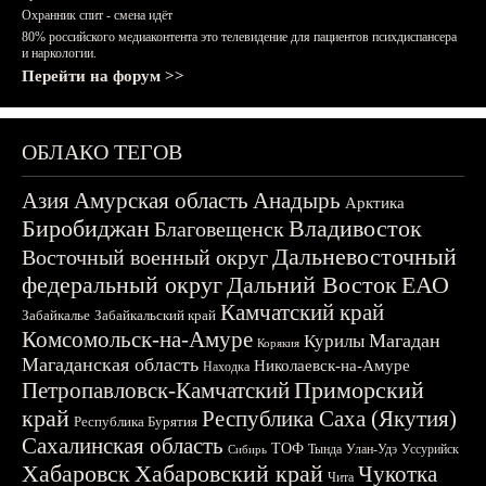
Охранник спит - смена идёт
80% российского медиаконтента это телевидение для пациентов психдиспансера
и наркологии.
Перейти на форум >>
ОБЛАКО ТЕГОВ
Азия
Амурская область
Анадырь
Арктика
Биробиджан
Владивосток
Благовещенск
Дальневосточный
Восточный военный округ
федеральный округ
Дальний Восток
ЕАО
Камчатский край
Забайкалье
Забайкальский край
Комсомольск-на-Амуре
Магадан
Курилы
Корякия
Магаданская область
Николаевск-на-Амуре
Находка
Приморский
Петропавловск-Камчатский
край
Республика Саха (Якутия)
Республика Бурятия
Сахалинская область
ТОФ
Тында
Улан-Удэ
Уссурийск
Сибирь
Хабаровск
Хабаровский край
Чукотка
Чита