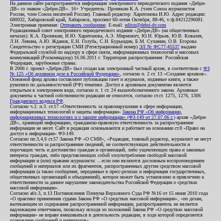
На данном сайте распространяется информация электронного периодического издания «Дебри-
ДВ» со знаком «Дебри-ДВ». 16+ Учредитель: Пронякин К.А. (член Союза журналистов
России, член Союза писателей России). Главный редактор: Харитонова И.Ю. Адрес редакции:
680032, Хабаровский край, Хабаровск, проспект 60-летия Октября, 88-46, т./ф.84212296081.
Электронная приемная:
Отправить сообщение
. E-mail:
editor@debri-dv.com
Редакционный совет электронного периодического издания «Дебри-ДВ» (на общественных
началах): К.А. Пронякин, И.Ю. Харитонова, А.Э. Мирмович, Ю.Н. Юрьев, Ю.В. Ковалев,
Л.Н. Левина, А.Ю. Жданов, Е.Н. Голубь, С.Н. Бурындин, Б.М. Сухинин, О.В. Егорова
Свидетельство о регистрации СМИ (Регистрационный номер)
ЭЛ № ФС77-45537
выдано
Федеральной службой по надзору в сфере связи, информационных технологий и массовых
коммуникаций (Роскомнадзор) 16.06.2011 г. Территория распространения: Российская
Федерация, зарубежные страны.
В 2006 г. проект «Дебри-ДВ» был создан как электронный частный архив, в соответствии с
ФЗ
№ 125 «Об архивном деле в Российской Федерации»
, согласно п. 2 ст. 13 «Создание архивов».
Основной фонд архива составляют публикации газет и журналов, изданные книги, а также
рукописи по дальневосточной (РФ) тематике. Доступ к архивным документам является
открытым в электронном виде, согласно п. 1 ст. 24 вышеобозначенного закона. Архивные
документы к частной собственности редакции не относятся, согласно ст.ст. 1275, 1276, 1306
Гражданского кодекса РФ
.
Согласно ч.2. п.3. ст.17 «Ответственность за правонарушения в сфере информации,
информационных технологий и защиты информации»
Закона РФ «Об информации,
информационных технологиях и о защите информации» (ФЗ-149 от 27.07.06 г.)
архив «Дебри-
ДВ», хранящий информацию, гражданско-правовую ответственность за распространение
информации не несет. Сайт и редакция основываются и работают на основании ст.8 «Право на
доступ к информации» ФЗ-149.
Согласно пп.3,4,6 ст.57 Закона РФ «О СМИ», «Редакция, главный редактор, журналист не несут
ответственности за распространение сведений, не соответствующих действительности и
порочащих честь и достоинство граждан и организаций, либо ущемляющих права и законные
интересы граждан, либо представляющих собой злоупотребление свободой массовой
информации и (или) правами журналиста: ...если они являются дословным воспроизведением
сообщений и материалов или их фрагментов, распространенных другим средством массовой
информации (а также сообщения, переданные в пресс-релизах и информация государственных,
общественных организаций и объединений), которое может быть установлено и привлечено к
ответственности за данное нарушение законодательства Российской Федерации о средствах
массовой информации».
Согласно абз.3, п.13 Постановления Пленума Верховного Суда РФ №16 от 15 июня 2010 года
«О практике применения судами Закона РФ «О средствах массовой информации», «по делам,
вытекающим из содержания распространенной информации, распространитель не является
надлежащим ответчиком, поскольку исходя из положений Закона РФ «О средствах массовой
информации» не вправе вмешиваться в деятельность редакции, в ходе которой определяется
содержание сообщений и материалов».