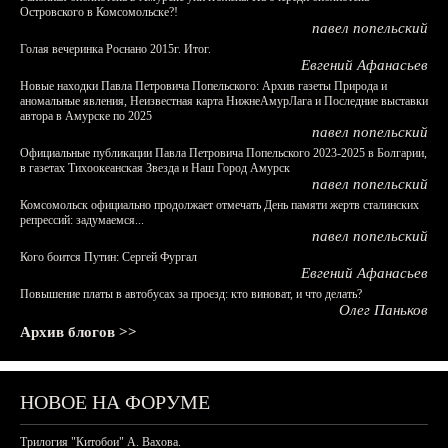
Островского в Комсомольске?!
павел попельский
Голая вечеринка Роснано 2015г. Итог.
Евгений Афанасьев
Новые находки Павла Петровича Попельского: Архив газеты Природа и
аномальные явления, Неизвестная карта НижнеАмурЛага и Последние выставки
автора в Амурске по 2025
павел попельский
Официальные публикации Павла Петровича Попельского 2023-2025 в Болгарии,
в газетах Тихоокеанская Звезда и Наш Город Амурск
павел попельский
Комсомольск официально продолжает отмечать День памяти жертв сталинских
репрессий: задумаемся...
павел попельский
Кого боится Путин: Сергей Фургал
Евгений Афанасьев
Повышение платы в автобусах за проезд: кто виноват, и что делать?
Олег Паньков
Архив блогов >>
НОВОЕ НА ФОРУМЕ
Трилогия "Китобои" А. Вахова.