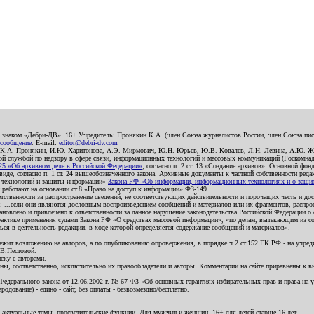
о знаком «Дебри-ДВ». 16+ Учредитель: Пронякин К.А. (член Союза журналистов России, член Союза писа
 сообщение
. E-mail:
editor@debri-dv.com
): К.А. Пронякин, И.Ю. Харитонова, А.Э. Мирмович, Ю.Н. Юрьев, Ю.В. Ковалев, Л.Н. Левина, А.Ю. Ж
 службой по надзору в сфере связи, информационных технологий и массовых коммуникаций (Роскомнадзо
5 «Об архивном деле в Российской Федерации»
, согласно п. 2 ст. 13 «Создание архивов». Основной фон
е, согласно п. 1 ст. 24 вышеобозначенного закона. Архивные документы к частной собственности редакци
ых технологий и защиты информации»
Закона РФ «Об информации, информационных технологиях и о защите
и работают на основании ст.8 «Право на доступ к информации» ФЗ-149.
етственности за распространение сведений, не соответствующих действительности и порочащих честь и д
 ...если они являются дословным воспроизведением сообщений и материалов или их фрагментов, распро
новлено и привлечено к ответственности за данное нарушение законодательства Российской Федерации о
актике применения судами Закона РФ «О средствах массовой информации», «по делам, вытекающим из со
ся в деятельность редакции, в ходе которой определяется содержание сообщений и материалов».
жит возложению на авторов, а по опубликованию опровержения, в порядке ч.2 ст.152 ГК РФ - на учредит
.В.Пестовой.
ску с авторами.
енны, соответственно, исключительно их правообладатели и авторы. Комментарии на сайте приравнены к
дерального закона от 12.06.2002 г. № 67-ФЗ «Об основных гарантиях избирательных прав и права на уча
дование) - едино - сайт, без оплаты - безвозмездно/бесплатно.
 актуальные темы, просветительские функции. Для мужчин и женщин. 16+ для детей старше 16 лет.