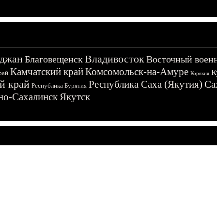
джан
Владивосток
Благовещенск
Восточный воен
Камчатский край
Комсомольск-на-Амуре
К
рай
Корякия
й край
Республика Саха (Якутия)
Са
Республика Бурятия
о-Сахалинск
Якутск