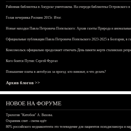
Районная библиотека в Амурске уничтожена. На очереди библиотека Островского в
Голая вечеринка Роснано 2015г. Итог.
Новые находки Павла Петровича Попельского: Архив газеты Природа и аномальные
Официальные публикации Павла Петровича Попельского 2023-2025 в Болгарии, в г
Комсомольск официально продолжает отмечать День памяти жертв сталинских репрес
Кого боится Путин: Сергей Фургал
Повышение платы в автобусах за проезд: кто виноват, и что делать?
Архив блогов >>
НОВОЕ НА ФОРУМЕ
Трилогия "Китобои" А. Вахова.
Охранник спит - смена идёт
80% российского медиаконтента это телевидение для пациентов психдиспансера и на