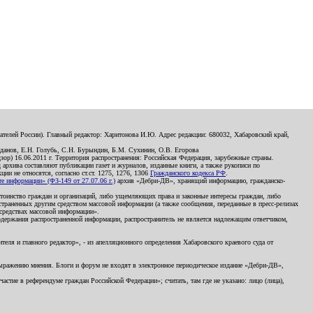
телей России). Главный редактор: Харитонова И.Ю. Адрес редакции: 680032, Хабаровский край,
данов, Е.Н. Голубь, С.Н. Бурындин, Б.М. Сухинин, О.В. Егорова
р) 16.06.2011 г. Территория распространения: Российская Федерация, зарубежные страны.
д архива составляют публикации газет и журналов, изданные книги, а также рукописи по
и не относятся, согласно ст.ст. 1275, 1276, 1306
Гражданского кодекса РФ
.
 информации» (ФЗ-149 от 27.07.06 г.)
архив «Дебри-ДВ», хранящий информацию, гражданско-
остоинство граждан и организаций, либо ущемляющих права и законные интересы граждан, либо
страненных другим средством массовой информации (а также сообщения, переданные в пресс-релизах
 средствах массовой информации».
держания распространенной информации, распространитель не является надлежащим ответчиком,
еля и главного редактор», - из апелляционного определения Хабаровского краевого суда от
 выражению мнения. Блоги и форум не входят в электронное периодическое издание «Дебри-ДВ»,
стие в референдуме граждан Российской Федерации»; считать, там где не указано: лицо (лица),