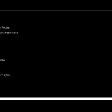
в России
осле инсульта
кого
ого края