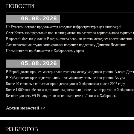
НОВОСТИ
06.08.2026
На Русском острове продолжается создание инфраструктуры для инноваций
Олег Кожемяко представил новые инициативы по развитию горнолыжного туризма 
В краевой больнице имени Владимирцева освоили новую методику восстановления п
Дальневосточная студия кинохроники получила поддержку Дмитрия Демешина
Новый циклон приближается к Хабаровскому краю
05.08.2026
В Биробиджане прошел мастер-класс стилиста международного уровня Алекса Датс
В Хабаровском крае подготовились к возможному повышению уровня Амура
Более 40 социальных выплат проиндексируют в Хабаровском крае в 2027 году
Более 1 000 тонн бензина и дизтоплива доставили в северные территории Хабаровск
Бесплатную сеть Wi-Fi запустили на площади имени Ленина в Хабаровске
Архив новостей >>
ИЗ БЛОГОВ