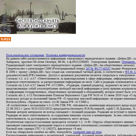
Пользовательское соглашение
,
Политика конфиденциальности
На данном сайте распространяется информация электронного периодического издания «Дебри-ДВ» с
Хабаровск, проспект 60-летия Октября, 88-46, т./ф.84212296081. Электронная приемная:
Отправить
Редакционный совет электронного периодического издания «Дебри-ДВ» (на общественных началах
Свидетельство о регистрации СМИ (Регистрационный номер)
ЭЛ № ФС77-45537
выдано Федеральной
В 2006 г. проект «Дебри-ДВ» был создан как электронный частный архив, в соответствии с
ФЗ № 12
дальневосточной (РФ) тематике. Доступ к архивным документам является открытым в электронном вид
Согласно ч.2. п.3. ст.17 «Ответственность за правонарушения в сфере информации, информационн
правовую ответственность за распространение информации не несет. Сайт и редакция основываются 
Согласно пп.3,4,6 ст.57 Закона РФ «О СМИ», «Редакция, главный редактор, журналист не несут отв
представляющих собой злоупотребление свободой массовой информации и (или) правами журналиста:
и информация государственных, общественных организаций и объединений), которое может быть уста
Согласно абз.3, п.13 Постановления Пленума Верховного Суда РФ №16 от 15 июня 2010 года «О пр
поскольку исходя из положений Закона РФ «О средствах массовой информации» не вправе вмешивать
Воспользуйтесь «Правом на ответ» (ст.46 Закона РФ «О СМИ»).
«В соответствии с положением ч.3 ст.196 ГПК РФ, обязанность компенсации морального вреда подле
22.08.2012 г. (дело №33-5325/2012) председательствующего И.И.Куликовой, судей С.И.Дорожко, Н
Мнения авторов материалов не всегда совпадают с позицией редакции. Редакция не вступает в перепи
Редакция не несет ответственность за содержание внешних ссылок и комментариев. За них ответств
ответственность за достоверность и наполняемость несут авторы.
Политические опросы/голосования проводятся согласно ч.2. ст.46 «Опросы общественного мнения» Фе
заказавшее (заказавших) проведение опроса и оплатившее (оплативших) указанную публикацию (обнаро
Часовой пояс сервера UTC+11 (AEST), фактически +8 мск.
Если вы обнаружили ошибки на сайте, пожалуйста,
сообщите нам об этом
.
Распространение информации о политической, социальной, духовной жизни общества, публикации на