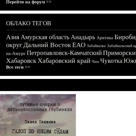
Перейти на форум >>
ОБЛАКО ТЕГОВ
Бироби
Азия
Амурская область
Анадырь
Арктика
округ
Дальний Восток
ЕАО
Забайкалье
Забайкальский к
Приморски
Петропавловск-Камчатский
на-Амуре
Хабаровск
Хабаровский край
Чукотка
Южн
Чита
Все теги >>