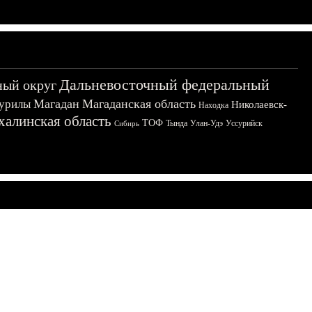
Дальневосточный федеральный
ный округ
Магадан
Магаданская область
урилы
Николаевск-
Находка
халинская область
ТОФ
Тында
Улан-Удэ
Уссурийск
Сибирь