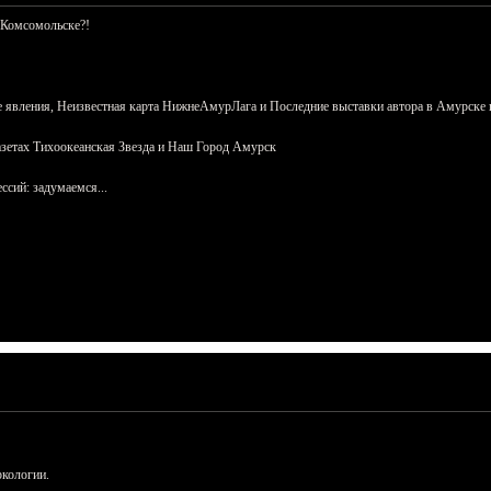
 Комсомольске?!
 явления, Неизвестная карта НижнеАмурЛага и Последние выставки автора в Амурске 
азетах Тихоокеанская Звезда и Наш Город Амурск
сий: задумаемся...
ркологии.