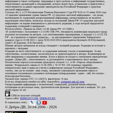
информации (а также сообщения, переданные в пресс-релизах и информация государственных,
общественных организаций и объединений), которое может быть установлено и привлечено к
ответственности за данное нарушение законодательства Российской Федерации о средствах
массовой информации».
Согласно абз.3, п.13 Постановления Пленума Верховного Суда РФ №16 от 15 июня 2010 года
«О практике применения судами Закона РФ «О средствах массовой информации», «по делам,
вытекающим из содержания распространенной информации, распространитель не является
надлежащим ответчиком, поскольку исходя из положений Закона РФ «О средствах массовой
информации» не вправе вмешиваться в деятельность редакции, в ходе которой определяется
содержание сообщений и материалов».
Воспользуйтесь «Правом на ответ» (ст.46 Закона РФ «О СМИ»).
«В соответствии с положением ч.3 ст.196 ГПК РФ, обязанность компенсации морального вреда
подлежит возложению на авторов, а по опубликованию опровержения, в порядке ч.2 ст.152 ГК
РФ - на учредителя и главного редактор», - из апелляционного определения Хабаровского
краевого суда от 22.08.2012 г. (дело №33-5325/2012) председательствующего И.И.Куликовой,
судей С.И.Дорожко, Н.В.Пестовой.
Мнения авторов материалов не всегда совпадают с позицией редакции. Редакция не вступает в
переписку с авторами.
Редакция не несет ответственность за содержание внешних ссылок и комментариев. За них
ответственны, соответственно, исключительно их правообладатели и авторы. Комментарии на
сайте приравнены к выражению мнения. Блоги и форум не входят в электронное периодическое
издание «Дебри-ДВ», ответственность за достоверность и наполняемость несут авторы.
Политические опросы/голосования проводятся согласно ч.2. ст.46 «Опросы общественного
мнения» Федерального закона от 12.06.2002 г. № 67-ФЗ «Об основных гарантиях
избирательных прав и права на участие в референдуме граждан Российской Федерации»;
считать, там где не указано: лицо (лица), заказавшее (заказавших) проведение опроса и
оплатившее (оплативших) указанную публикацию (обнародование) - едино - сайт, без оплаты -
безвозмездно/бесплатно.
Часовой пояс сервера UTC+11 (AEST), фактически +8 мск.
Если вы обнаружили ошибки на сайте, пожалуйста,
сообщите нам об этом
.
Распространение информации о политической, социальной, духовной жизни общества,
публикации на актуальные темы, просветительские функции. Для мужчин и женщин. 16+ для
детей старше 16 лет.
СМИ не получает субсидий.
Адреса сайта:
DEBRI-DV.COM
,
DEBRI-DV.RU
.
В социальных сетях:
© Дебри-ДВ, 20.04.2006 - 2026