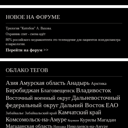
НОВОЕ НА ФОРУМЕ
Трилогия "Китобои" А. Вахова.
Охранник спит - смена идёт
80% российского медиаконтента это телевидение для пациентов психдиспансера
и наркологии.
Перейти на форум >>
ОБЛАКО ТЕГОВ
Азия
Амурская область
Анадырь
Арктика
Биробиджан
Владивосток
Благовещенск
Дальневосточный
Восточный военный округ
федеральный округ
Дальний Восток
ЕАО
Камчатский край
Забайкалье
Забайкальский край
Комсомольск-на-Амуре
Магадан
Курилы
Корякия
Магаданская область
Николаевск-на-Амуре
Находка