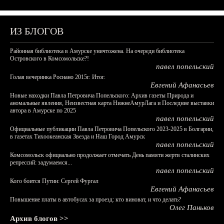
ИЗ БЛОГОВ
Районная библиотека в Амурске уничтожена. На очереди библиотека
Островского в Комсомольске?!
павел попельский
Голая вечеринка Роснано 2015г. Итог.
Евгений Афанасьев
Новые находки Павла Петровича Попельского: Архив газеты Природа и
аномальные явления, Неизвестная карта НижнеАмурЛага и Последние выставки
автора в Амурске по 2025
павел попельский
Официальные публикации Павла Петровича Попельского 2023-2025 в Болгарии,
в газетах Тихоокеанская Звезда и Наш Город Амурск
павел попельский
Комсомольск официально продолжает отмечать День памяти жертв сталинских
репрессий: задумаемся...
павел попельский
Кого боится Путин: Сергей Фургал
Евгений Афанасьев
Повышение платы в автобусах за проезд: кто виноват, и что делать?
Олег Паньков
Архив блогов >>