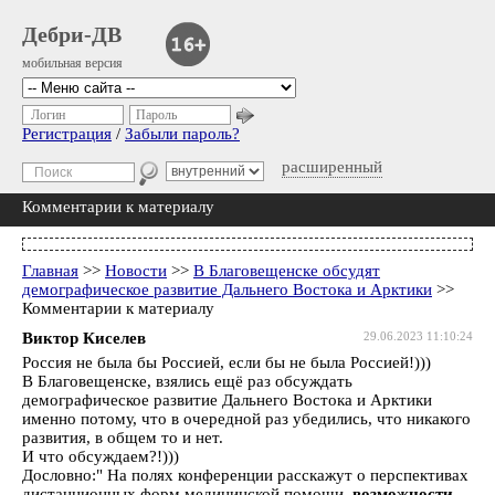
Дебри-ДВ
мобильная версия
Логин
Пароль
Регистрация
/
Забыли пароль?
расширенный
Комментарии к материалу
Главная
>>
Новости
>>
В Благовещенске обсудят
демографическое развитие Дальнего Востока и Арктики
>>
Комментарии к материалу
Виктор Киселев
29.06.2023 11:10:24
Россия не была бы Россией, если бы не была Россией!)))
В Благовещенске, взялись ещё раз обсуждать
демографическое развитие Дальнего Востока и Арктики
именно потому, что в очередной раз убедились, что никакого
развития, в общем то и нет.
И что обсуждаем?!)))
Дословно:" На полях конференции расскажут о перспективах
дистанционных форм медицинской помощи,
возможности