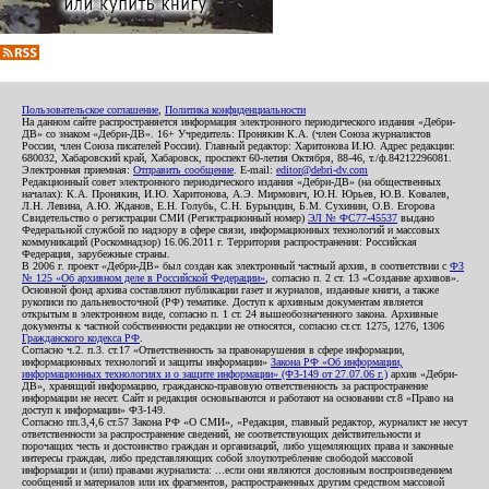
Пользовательское соглашение
,
Политика конфиденциальности
На данном сайте распространяется информация электронного периодического издания «Дебри-
ДВ» со знаком «Дебри-ДВ». 16+ Учредитель: Пронякин К.А. (член Союза журналистов
России, член Союза писателей России). Главный редактор: Харитонова И.Ю. Адрес редакции:
680032, Хабаровский край, Хабаровск, проспект 60-летия Октября, 88-46, т./ф.84212296081.
Электронная приемная:
Отправить сообщение
. E-mail:
editor@debri-dv.com
Редакционный совет электронного периодического издания «Дебри-ДВ» (на общественных
началах): К.А. Пронякин, И.Ю. Харитонова, А.Э. Мирмович, Ю.Н. Юрьев, Ю.В. Ковалев,
Л.Н. Левина, А.Ю. Жданов, Е.Н. Голубь, С.Н. Бурындин, Б.М. Сухинин, О.В. Егорова
Свидетельство о регистрации СМИ (Регистрационный номер)
ЭЛ № ФС77-45537
выдано
Федеральной службой по надзору в сфере связи, информационных технологий и массовых
коммуникаций (Роскомнадзор) 16.06.2011 г. Территория распространения: Российская
Федерация, зарубежные страны.
В 2006 г. проект «Дебри-ДВ» был создан как электронный частный архив, в соответствии с
ФЗ
№ 125 «Об архивном деле в Российской Федерации»
, согласно п. 2 ст. 13 «Создание архивов».
Основной фонд архива составляют публикации газет и журналов, изданные книги, а также
рукописи по дальневосточной (РФ) тематике. Доступ к архивным документам является
открытым в электронном виде, согласно п. 1 ст. 24 вышеобозначенного закона. Архивные
документы к частной собственности редакции не относятся, согласно ст.ст. 1275, 1276, 1306
Гражданского кодекса РФ
.
Согласно ч.2. п.3. ст.17 «Ответственность за правонарушения в сфере информации,
информационных технологий и защиты информации»
Закона РФ «Об информации,
информационных технологиях и о защите информации» (ФЗ-149 от 27.07.06 г.)
архив «Дебри-
ДВ», хранящий информацию, гражданско-правовую ответственность за распространение
информации не несет. Сайт и редакция основываются и работают на основании ст.8 «Право на
доступ к информации» ФЗ-149.
Согласно пп.3,4,6 ст.57 Закона РФ «О СМИ», «Редакция, главный редактор, журналист не несут
ответственности за распространение сведений, не соответствующих действительности и
порочащих честь и достоинство граждан и организаций, либо ущемляющих права и законные
интересы граждан, либо представляющих собой злоупотребление свободой массовой
информации и (или) правами журналиста: ...если они являются дословным воспроизведением
сообщений и материалов или их фрагментов, распространенных другим средством массовой