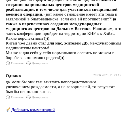
создания национальных центров медицинской
реабилитации, в том числе для участников специальной
военной операции,
(вот какое отношение имеет эта тема к
заявленной в благовещенске, если она ей противоречит?!)
а
также о перспективах создания международных
медицинских центров на Дальнем Востоке.
Напомним, что
часть конференции пройдет на территории КНР в г. Хэйхэ.
Какие перспективы?!)))
Китай уже давно стал
для нас, жителей ДВ,
международным
медицинским центром!
Мы же и для себя у себя нормального слепить не можем в
борьбе за экономию средств!)))
Ответить
Цитировать
Однако
29.06.2023 11:23:17
да. если бы они там занялись непосредственным
увеличением рождаемости, а не говорильней, то результат
был бы несколько выше.
Ответить
Цитировать
Добавить комментарий