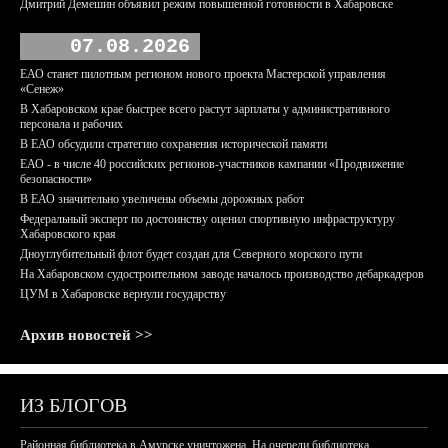
Дмитрий Демешин объявил режим повышенной готовности в Хабаровске
07.08.2026
ЕАО станет пилотным регионом нового проекта Мастерской управления
«Сенеж»
В Хабаровском крае быстрее всего растут зарплаты у административного
персонала и рабочих
В ЕАО обсудили стратегию сохранения исторической памяти
ЕАО - в числе 40 российских регионов-участников кампании «Продвижение
безопасности»
В ЕАО значительно увеличены объемы дорожных работ
Федеральный эксперт по достоинству оценил спортивную инфраструктуру
Хабаровского края
Дноуглубительный флот будет создан для Северного морского пути
На Хабаровском судостроительном заводе началось производство дебаркадеров
ЦУМ в Хабаровске вернули государству
Архив новостей >>
ИЗ БЛОГОВ
Районная библиотека в Амурске уничтожена. На очереди библиотека