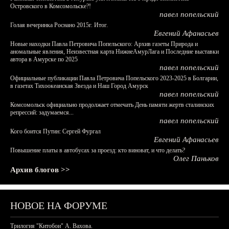
Островского в Комсомольске?!
павел попельский
Голая вечеринка Роснано 2015г. Итог.
Евгений Афанасьев
Новые находки Павла Петровича Попельского: Архив газеты Природа и
аномальные явления, Неизвестная карта НижнеАмурЛага и Последние выставки
автора в Амурске по 2025
павел попельский
Официальные публикации Павла Петровича Попельского 2023-2025 в Болгарии,
в газетах Тихоокеанская Звезда и Наш Город Амурск
павел попельский
Комсомольск официально продолжает отмечать День памяти жертв сталинских
репрессий: задумаемся...
павел попельский
Кого боится Путин: Сергей Фургал
Евгений Афанасьев
Повышение платы в автобусах за проезд: кто виноват, и что делать?
Олег Паньков
Архив блогов >>
НОВОЕ НА ФОРУМЕ
Трилогия "Китобои" А. Вахова.