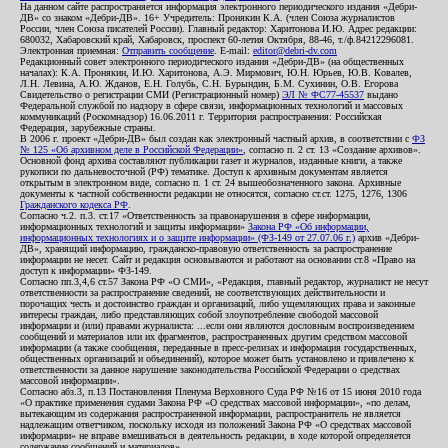
На данном сайте распространяется информация электронного периодического издания «Дебри-
ДВ» со знаком «Дебри-ДВ». 16+ Учредитель: Пронякин К.А. (член Союза журналистов
России, член Союза писателей России). Главный редактор: Харитонова И.Ю. Адрес редакции:
680032, Хабаровский край, Хабаровск, проспект 60-летия Октября, 88-46, т./ф.84212296081.
Электронная приемная:
Отправить сообщение
. E-mail:
editor@debri-dv.com
Редакционный совет электронного периодического издания «Дебри-ДВ» (на общественных
началах): К.А. Пронякин, И.Ю. Харитонова, А.Э. Мирмович, Ю.Н. Юрьев, Ю.В. Ковалев,
Л.Н. Левина, А.Ю. Жданов, Е.Н. Голубь, С.Н. Бурындин, Б.М. Сухинин, О.В. Егорова
Свидетельство о регистрации СМИ (Регистрационный номер)
ЭЛ № ФС77-45537
выдано
Федеральной службой по надзору в сфере связи, информационных технологий и массовых
коммуникаций (Роскомнадзор) 16.06.2011 г. Территория распространения: Российская
Федерация, зарубежные страны.
В 2006 г. проект «Дебри-ДВ» был создан как электронный частный архив, в соответствии с
ФЗ
№ 125 «Об архивном деле в Российской Федерации»
, согласно п. 2 ст. 13 «Создание архивов».
Основной фонд архива составляют публикации газет и журналов, изданные книги, а также
рукописи по дальневосточной (РФ) тематике. Доступ к архивным документам является
открытым в электронном виде, согласно п. 1 ст. 24 вышеобозначенного закона. Архивные
документы к частной собственности редакции не относятся, согласно ст.ст. 1275, 1276, 1306
Гражданского кодекса РФ
.
Согласно ч.2. п.3. ст.17 «Ответственность за правонарушения в сфере информации,
информационных технологий и защиты информации»
Закона РФ «Об информации,
информационных технологиях и о защите информации» (ФЗ-149 от 27.07.06 г.)
архив «Дебри-
ДВ», хранящий информацию, гражданско-правовую ответственность за распространение
информации не несет. Сайт и редакция основываются и работают на основании ст.8 «Право на
доступ к информации» ФЗ-149.
Согласно пп.3,4,6 ст.57 Закона РФ «О СМИ», «Редакция, главный редактор, журналист не несут
ответственности за распространение сведений, не соответствующих действительности и
порочащих честь и достоинство граждан и организаций, либо ущемляющих права и законные
интересы граждан, либо представляющих собой злоупотребление свободой массовой
информации и (или) правами журналиста: ...если они являются дословным воспроизведением
сообщений и материалов или их фрагментов, распространенных другим средством массовой
информации (а также сообщения, переданные в пресс-релизах и информация государственных,
общественных организаций и объединений), которое может быть установлено и привлечено к
ответственности за данное нарушение законодательства Российской Федерации о средствах
массовой информации».
Согласно абз.3, п.13 Постановления Пленума Верховного Суда РФ №16 от 15 июня 2010 года
«О практике применения судами Закона РФ «О средствах массовой информации», «по делам,
вытекающим из содержания распространенной информации, распространитель не является
надлежащим ответчиком, поскольку исходя из положений Закона РФ «О средствах массовой
информации» не вправе вмешиваться в деятельность редакции, в ходе которой определяется
содержание сообщений и материалов».