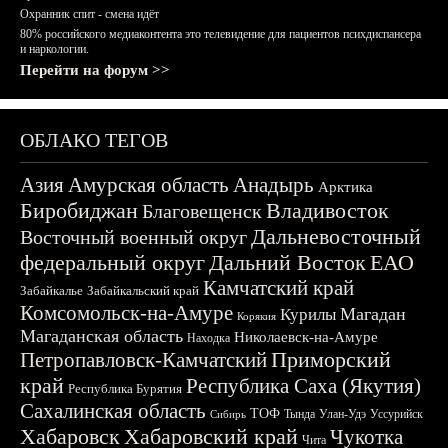
Охранник спит - смена идёт
80% российского медиаконтента это телевидение для пациентов психдиспансера
и наркологии.
Перейти на форум >>
ОБЛАКО ТЕГОВ
Азия
Амурская область
Анадырь
Арктика
Биробиджан
Владивосток
Благовещенск
Дальневосточный
Восточный военный округ
федеральный округ
Дальний Восток
ЕАО
Камчатский край
Забайкалье
Забайкальский край
Комсомольск-на-Амуре
Магадан
Курилы
Корякия
Магаданская область
Николаевск-на-Амуре
Находка
Приморский
Петропавловск-Камчатский
край
Республика Саха (Якутия)
Республика Бурятия
Сахалинская область
ТОФ
Тында
Улан-Удэ
Уссурийск
Сибирь
Хабаровск
Хабаровский край
Чукотка
Чита