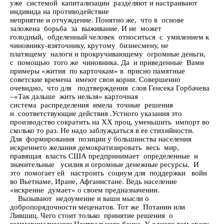
уже системой капитализации разделяют и настраивают
индивида на противодействие
неприятие и отчуждение. Понятно же, что в основе
заложена борьба за выживание. И не может
голодный, обделенный человек относиться с умилением к
чиновнику-взяточнику, крутому бизнесмену, не
платящему налоги и прокручивающему огромные деньги,
с помощью того же чиновника. Да и приведенные Вами
примеры «жития по карточкам» в присно памятные
советские времена имеют свои корни. Совершенно
очевидно, что для подтверждения слов Генсека Горбачева
–«Так дальше жить нельзя» карточная
система распределения имела точные решения
и соответствующие действия .Устного указания это
производство сократить на ХХ проц, уменьшить импорт во
сколько то раз. Не надо заблуждаться в ее стихийности.
Для формирования позиции у большинства населения
искреннего желания демократизировать весь мир,
правящая власть США предпринимает определенные и
значительные усилия и огромные денежные ресурсы. И
это помогает ей настроить социум для поддержки войн
во Вьетнаме, Иране, Афганистане. Ведь население
«искренне думает» о своем предназначении.
Вызывают недоумение и ваши мысли о
добропорядочности меценатов. Тот же Потанин или
Лившиц. Чего стоит только принятие решения о