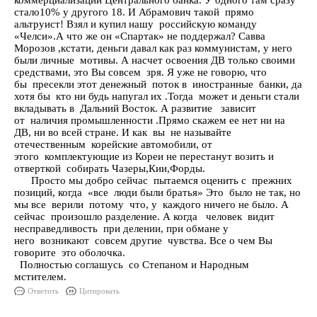
коммерциализации Центрального банка. У одного там сразу
стало10% у другого 18. И Абрамович такой прямо
альтруист! Взял и купил нашу российскую команду
«Челси».А что же он «Спартак» не поддержал? Савва
Морозов ,кстати, деньги давал как раз коммунистам, у него
были личные мотивы. А насчет освоения ДВ только своими
средствами, это Вы совсем зря. Я уже не говорю, что
бы пресекли этот денежный поток в иностранные банки, да
хотя бы кто ни будь напугал их .Тогда может и деньги стали
вкладывать в Дальний Восток. А развитие зависит
от наличия промышленности .Прямо скажем ее нет ни на
ДВ, ни во всей стране. И как вы не называйте
отечественным корейские автомобили, от
этого комплектующие из Кореи не перестанут возить и
отверткой собирать Чазеры,Кии,Форды.
Просто мы добро сейчас пытаемся оценить с прежних
позиций, когда «все люди были братья» Это было не так, но
мы все верили потому что, у каждого ничего не было. А
сейчас произошло разделение. А когда человек видит
несправедливость при делении, при обмане у
него возникают совсем другие чувства. Все о чем Вы
говорите это оболочка.
Полностью соглашусь со Степаном и Народным
мстителем.
Ответить
Цитировать