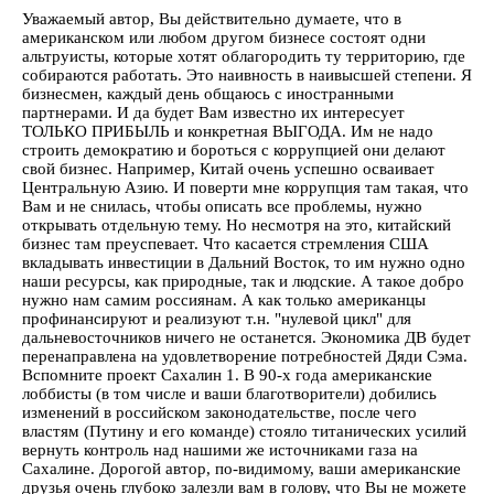
Уважаемый автор, Вы действительно думаете, что в
американском или любом другом бизнесе состоят одни
альтруисты, которые хотят облагородить ту территорию, где
собираются работать. Это наивность в наивысшей степени. Я
бизнесмен, каждый день общаюсь с иностранными
партнерами. И да будет Вам известно их интересует
ТОЛЬКО ПРИБЫЛЬ и конкретная ВЫГОДА. Им не надо
строить демократию и бороться с коррупцией они делают
свой бизнес. Например, Китай очень успешно осваивает
Центральную Азию. И поверти мне коррупция там такая, что
Вам и не снилась, чтобы описать все проблемы, нужно
открывать отдельную тему. Но несмотря на это, китайский
бизнес там преуспевает. Что касается стремления США
вкладывать инвестиции в Дальний Восток, то им нужно одно
наши ресурсы, как природные, так и людские. А такое добро
нужно нам самим россиянам. А как только американцы
профинансируют и реализуют т.н. "нулевой цикл" для
дальневосточников ничего не останется. Экономика ДВ будет
перенаправлена на удовлетворение потребностей Дяди Сэма.
Вспомните проект Сахалин 1. В 90-х года американские
лоббисты (в том числе и ваши благотворители) добились
изменений в российском законодательстве, после чего
властям (Путину и его команде) стояло титанических усилий
вернуть контроль над нашими же источниками газа на
Сахалине. Дорогой автор, по-видимому, ваши американские
друзья очень глубоко залезли вам в голову, что Вы не можете