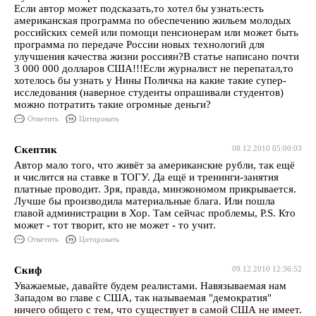
Если автор может подсказать,то хотел бы узнать:есть
американская программа по обеспечению жильем молодых
российских семей или помощи пенсионерам или может быть
программа по передаче России новых технологий для
улучшения качества жизни россиян?В статье написано почти
3 000 000 долларов США!!!Если журналист не перепатал,то
хотелось бы узнать у Нины Поличка на какие такие супер-
исследования (наверное студенты опрашивали студентов)
можно потратить такие огромные деньги?
Ответить
Цитировать
Скептик
08.12.2010 05:00:03
Автор мало того, что живёт за американские рубли, так ещё
и числится на ставке в ТОГУ. Да ещё и тренинги-занятия
платные проводит. Зря, правда, минэкономом прикрывается.
Лучше бы производила материальные блага. Или пошла
главой администрации в Хор. Там сейчас проблемы, P.S. Кто
может - тот творит, кто не может - то учит.
Ответить
Цитировать
Скиф
09.12.2010 12:36:52
Уважаемые, давайте будем реалистами. Навязываемая нам
Западом во главе с США, так называемая "демократия"
ничего общего с тем, что существует в самой США не имеет.