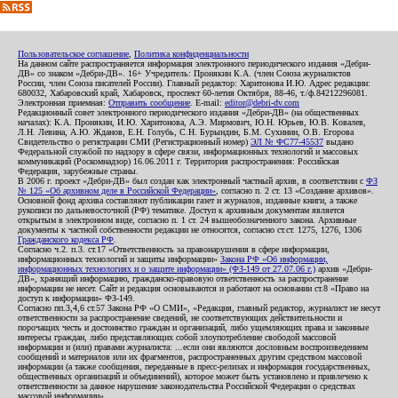
Пользовательское соглашение
,
Политика конфиденциальности
На данном сайте распространяется информация электронного периодического издания «Дебри-
ДВ» со знаком «Дебри-ДВ». 16+ Учредитель: Пронякин К.А. (член Союза журналистов
России, член Союза писателей России). Главный редактор: Харитонова И.Ю. Адрес редакции:
680032, Хабаровский край, Хабаровск, проспект 60-летия Октября, 88-46, т./ф.84212296081.
Электронная приемная:
Отправить сообщение
. E-mail:
editor@debri-dv.com
Редакционный совет электронного периодического издания «Дебри-ДВ» (на общественных
началах): К.А. Пронякин, И.Ю. Харитонова, А.Э. Мирмович, Ю.Н. Юрьев, Ю.В. Ковалев,
Л.Н. Левина, А.Ю. Жданов, Е.Н. Голубь, С.Н. Бурындин, Б.М. Сухинин, О.В. Егорова
Свидетельство о регистрации СМИ (Регистрационный номер)
ЭЛ № ФС77-45537
выдано
Федеральной службой по надзору в сфере связи, информационных технологий и массовых
коммуникаций (Роскомнадзор) 16.06.2011 г. Территория распространения: Российская
Федерация, зарубежные страны.
В 2006 г. проект «Дебри-ДВ» был создан как электронный частный архив, в соответствии с
ФЗ
№ 125 «Об архивном деле в Российской Федерации»
, согласно п. 2 ст. 13 «Создание архивов».
Основной фонд архива составляют публикации газет и журналов, изданные книги, а также
рукописи по дальневосточной (РФ) тематике. Доступ к архивным документам является
открытым в электронном виде, согласно п. 1 ст. 24 вышеобозначенного закона. Архивные
документы к частной собственности редакции не относятся, согласно ст.ст. 1275, 1276, 1306
Гражданского кодекса РФ
.
Согласно ч.2. п.3. ст.17 «Ответственность за правонарушения в сфере информации,
информационных технологий и защиты информации»
Закона РФ «Об информации,
информационных технологиях и о защите информации» (ФЗ-149 от 27.07.06 г.)
архив «Дебри-
ДВ», хранящий информацию, гражданско-правовую ответственность за распространение
информации не несет. Сайт и редакция основываются и работают на основании ст.8 «Право на
доступ к информации» ФЗ-149.
Согласно пп.3,4,6 ст.57 Закона РФ «О СМИ», «Редакция, главный редактор, журналист не несут
ответственности за распространение сведений, не соответствующих действительности и
порочащих честь и достоинство граждан и организаций, либо ущемляющих права и законные
интересы граждан, либо представляющих собой злоупотребление свободой массовой
информации и (или) правами журналиста: ...если они являются дословным воспроизведением
сообщений и материалов или их фрагментов, распространенных другим средством массовой
информации (а также сообщения, переданные в пресс-релизах и информация государственных,
общественных организаций и объединений), которое может быть установлено и привлечено к
ответственности за данное нарушение законодательства Российской Федерации о средствах
массовой информации».