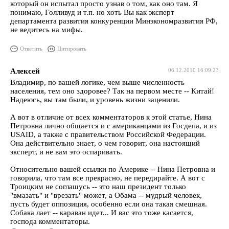
который он испытал просто узнав о том, как оно там. Я
понимаю, Голливуд и т.п. но хоть Вы как эксперт
департамента развития конкуренции Минэкономразвития РФ,
не ведитесь на мифы.
Ответить
Цитировать
Алексей
06.12.2010 16:09:23
Владимир, по вашей логике, чем выше численность
населения, тем оно здоровее? Так на первом месте -- Китай!
Надеюсь, вы там были, и уровень жизни заценили.
А вот в отличие от всех комментаторов к этой статье, Нина
Петровна лично общается и с американцами из Госдепа, и из
USAID, а также с правительством Российской Федерации.
Она действительно знает, о чем говорит, она настоящий
эксперт, и не вам это оспаривать.
Относительно вашей ссылки по Америке -- Нина Петровна и
говорила, что там все прекрасно, не передирайте. А вот с
Троицким не соглашусь -- это наш президент только
"вмазать" и "врезать" может, а Обама -- мудрый человек,
пусть будет оппозиция, особенно если она такая смешная.
Собака лает -- караван идет... И вас это тоже касается,
господа комментаторы.