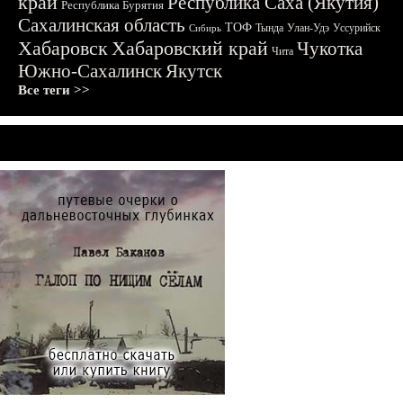
край
Республика Саха (Якутия)
Республика Бурятия
Сахалинская область
ТОФ
Тында
Улан-Удэ
Уссурийск
Сибирь
Хабаровск
Хабаровский край
Чукотка
Чита
Южно-Сахалинск
Якутск
Все теги >>