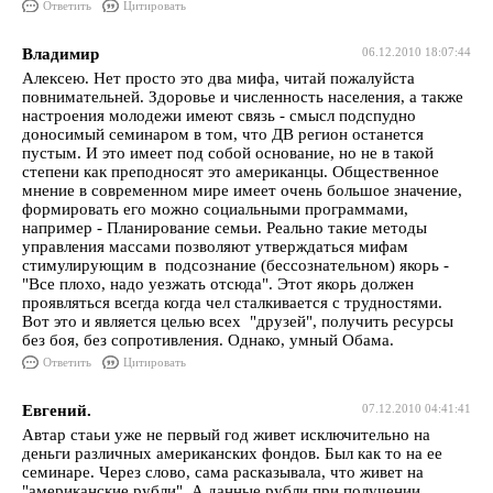
Ответить
Цитировать
Владимир
06.12.2010 18:07:44
Алексею. Нет просто это два мифа, читай пожалуйста
повнимательней. Здоровье и численность населения, а также
настроения молодежи имеют связь - смысл подспудно
доносимый семинаром в том, что ДВ регион останется
пустым. И это имеет под собой основание, но не в такой
степени как преподносят это американцы. Общественное
мнение в современном мире имеет очень большое значение,
формировать его можно социальными программами,
например - Планирование семьи. Реально такие методы
управления массами позволяют утверждаться мифам
стимулирующим в подсознание (бессознательном) якорь -
"Все плохо, надо уезжать отсюда". Этот якорь должен
проявляться всегда когда чел сталкивается с трудностями.
Вот это и является целью всех "друзей", получить ресурсы
без боя, без сопротивления. Однако, умный Обама.
Ответить
Цитировать
Евгений.
07.12.2010 04:41:41
Автар стаьи уже не первый год живет исключительно на
деньги различных американских фондов. Был как то на ее
семинаре. Через слово, сама расказывала, что живет на
"американские рубли". А данные рубли при получении