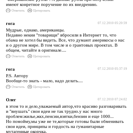
имеют конретное поручение по их внедрению.
Ответить
Цитировать
гога
07.12.2010 05:20:59
Мудрые, однако, американцы.
Недавно некии "товарищи" вбросили в Интернет то, что
обама не хотел бы видеть. Все, что думают америкосы о нас
и о другом мире. В том числе и о грантовых проектах. В
общем, читайте в оригинале....
Ответить
Цитировать
гога
07.12.2010 05:37:19
P.S. Автору
Вообще-то знать - мало, надо делать....
Ответить
Цитировать
Олег
07.12.2010 07:24:02
в этом то и дело,уважаемый автор,что красиво разговаривать
и "внушать" свои идеи не так трудно.у нас много
проблем:жилье,жкх,пенсии,взятки,бензин и еще 1000...
Но помойму,мы уже не те,которые готовы были обменивать
свои идеи, принципы и гордость на гуманитарные
мутагенные окорчка.