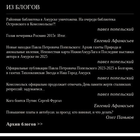
ИЗ БЛОГОВ
Районная библиотека в Амурске уничтожена. На очереди библиотека
Островского в Комсомольске?!
павел попельский
Голая вечеринка Роснано 2015г. Итог.
Евгений Афанасьев
Новые находки Павла Петровича Попельского: Архив газеты Природа и
аномальные явления, Неизвестная карта НижнеАмурЛага и Последние выставки
автора в Амурске по 2025
павел попельский
Официальные публикации Павла Петровича Попельского 2023-2025 в Болгарии,
в газетах Тихоокеанская Звезда и Наш Город Амурск
павел попельский
Комсомольск официально продолжает отмечать День памяти жертв сталинских
репрессий: задумаемся...
павел попельский
Кого боится Путин: Сергей Фургал
Евгений Афанасьев
Повышение платы в автобусах за проезд: кто виноват, и что делать?
Олег Паньков
Архив блогов >>