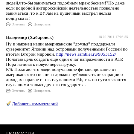
людей,что-бы заниматься подобным мракобесием!?Но даже
если подобной антироссийской деятельностью позволено
заниматься ,то к ВУЗам на пушечный выстрел нельзя
подпускать!
Ответить
Цитировать
Владимир (Хабаровск)
18.02.2011 17:03:55
Ну и наконец наши американские "друзья" поддержали
суверенитет Японии над островами полученными Россией по
итогам Второй мировой.
http://news.rambler.ru/9053152/
Полагаю цель создать еще один очаг напряженности в АТР.
Пора начинать новую перезагрузку.
P/S: Полагаю что люди получающие финансирование от
американского гос. депа должны публиковать декларации о
доходах наравне с гос. служащими РФ, т.к. по сути являются
служащими только другого государства.
Ответить
Цитировать
Добавить комментарий
НОВОСТИ