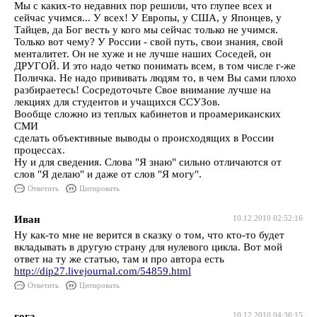
Мы с каких-то недавних пор решили, что глупее всех и
сейчас учимся... У всех! У Европы, у США, у Японцев, у
Тайцев, да Бог весть у кого мы сейчас только не учимся.
Только вот чему? У России - свой путь, свои знания, свой
менталитет. Он не хуже и не лучше наших Соседей, он
ДРУГОЙ. И это надо четко понимать всем, в том числе г-же
Поличка. Не надо прививать людям то, в чем Вы сами плохо
разбираетесь! Сосредоточьте Свое внимание лучше на
лекциях для студентов и учащихся ССУЗов.
Вообще сложно из теплых кабинетов и проамериканских
СМИ
сделать объективные выводы о происходящих в России
процессах.
Ну и для сведения. Слова "Я знаю" сильно отличаются от
слов "Я делаю" и даже от слов "Я могу".
Ответить
Цитировать
Иван
10.12.2010 02:52:16
Ну как-то мне не верится в сказку о том, что кто-то будет
вкладывать в другую страну для нулевого цикла. Вот мой
ответ на ту же статью, там и про автора есть
http://dip27.livejournal.com/54859.html
Ответить
Цитировать
гога
10.12.2010 04:36:15