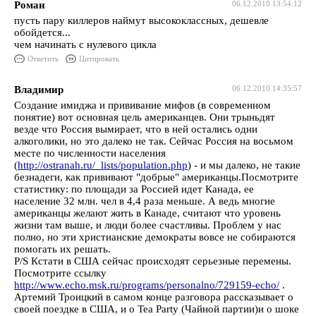
Роман
06.12.2010 13:54:12
пусть пару киллеров наймут высококлассных, дешевле
обойдется...
чем начинать с нулевого цикла
Ответить
Цитировать
Владимир
06.12.2010 14:35:57
Создание имиджа и прививание мифов (в современном
понятие) вот основная цель американцев. Они трыньдят
везде что Россия вымирает, что в ней остались одни
алкоголики, но это далеко не так. Сейчас Россия на восьмом
месте по численности населения
(
http://ostranah.ru/_lists/population.php
) - и мы далеко, не такие
безнадеги, как прививают "добрые" американцы.Посмотрите
статистику: по площади за Россией идет Канада, ее
население 32 млн. чел в 4,4 раза меньше. А ведь многие
американцы желают жить в Канаде, считают что уровень
жизни там выше, и люди более счастливы. Проблем у нас
полно, но эти христианские демократы вовсе не собираются
помогать их решать.
P/S Кстати в США сейчас происходят серьезные перемены.
Посмотрите ссылку
http://www.echo.msk.ru/programs/personalno/729159-echo/
.
Артемий Троицкий в самом конце разговора рассказывает о
своей поездке в США, и о Tea Party (Чайной партии)и о шоке