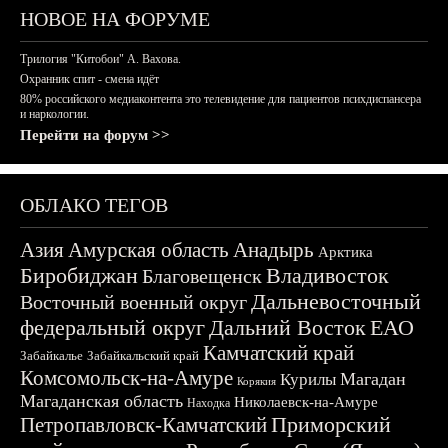
НОВОЕ НА ФОРУМЕ
Трилогия "Китобои" А. Вахова.
Охранник спит - смена идёт
80% российского медиаконтента это телевидение для пациентов психдиспансера
и наркологии.
Перейти на форум >>
ОБЛАКО ТЕГОВ
Азия
Амурская область
Анадырь
Арктика
Биробиджан
Владивосток
Благовещенск
Дальневосточный
Восточный военный округ
федеральный округ
Дальний Восток
ЕАО
Камчатский край
Забайкалье
Забайкальский край
Комсомольск-на-Амуре
Магадан
Курилы
Корякия
Магаданская область
Николаевск-на-Амуре
Находка
Приморский
Петропавловск-Камчатский