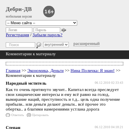
Дебри-ДВ
мобильная версия
Логин
Пароль
Регистрация
/
Забыли пароль?
расширенный
Комментарии к материалу
Главная
>>
Экономика, Деньги
>>
Нина Поличка: Я знаю!
>>
Комментарии к материалу
Народный мститель
06.12.2010 02:33:43
Как то очень притянуто звучит.. Капитал всегда преследует
свои хищнические интересы и ему всё равно на голод,
вымирание наций, преступность и т.д.. цель одна получение
прибыли.. или деньги делают деньги.. всё прочее это
обертка.. а благими намерениями устлана дорога
Ответить
Цитировать
Степан
06.12.2010 04:18:21