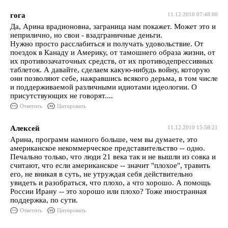
гога
11.12.2010 07:48:00
Да, Арина врадионовна, заграница нам покажет. Может это и
неприлично, но свои - взадграничные деньги.
Нужно просто расслабиться и получать удовольствие. От
поездок в Канаду и Америку, от тамошнего образа жизни, от
их противозачаточных средств, от их противодепрессивных
таблеток. А давайте, сделаем какую-нибудь войну, которую
они позволяют себе, нажравшись всякого дерьма, в том числе
и поддерживаемой различными идиотами идеологии. О
присутствующих не говорят....
Ответить
Цитировать
Алексей
11.12.2010 15:58:21
Арина, программ намного больше, чем вы думаете, это
американское некоммерческое представительство -- одно.
Печально только, что люди 21 века так и не вышли из совка и
считают, что если американское -- значит "плохое", травить
его, не вникая в суть, не утруждая себя действительно
увидеть и разобраться, что плохо, а что хорошо. А помощь
России Ирану -- это хорошо или плохо? Тоже иностранная
поддержка, по сути.
Ответить
Цитировать