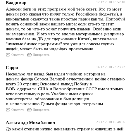
Владимир
12.12.2010 08:52:10
Алексей беги из этих программ мой тебе совет. Кто то моет
деньги (кто сказал что пилят только Российские бюджеты), а
виноватыми окажутся такие простые парни как ты. Попробуй
понять основной закон нашего мира: если кто-то тратит
деньги, то он что-то хочет получить взамен. Особенно если
он американец. И это что то вполне материальное (например
военная база на ДВ для сдерживания Китая), виртуальные
"нулевые бизнес программы" это уже для совсем глупых
людей, может быть на индейцах прокатывало.
Ответить
Цитировать
Гарри
16.12.2010 23:23:22
Несколько лет назад был издан учебник истории на
деньги фонда Сороса.Великой отчественной войне отведено
всего 20 страниц.Основной вывод.Победу в
ВОВ одержали США и Великобритания.СССР имела только
вспомогательную роль.Учебник имел оценки
министерства образования и был допущен
к использованию.Деньги фонда не зря потрачены.
Ответить
Цитировать
Александр Михайлович
23.12.2010 10:48:56
До какой степени нужно ненавидить страну и живущих в ней