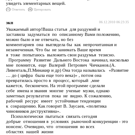
увидеть элементарных вещей.
Ответить
Цитировать
зкп
06.12.2010 06:23:35
Уважаемый автор!Ваша статья для раздумий и
заставила задуматься по описанному Вами положению,
можно было и не отвечать, но без
комментариев она выглядела бы как непрочитанная и
незамеченная. Что бы не занимать Ваше время
я тоже попытаюсь выложить свои раздумья тезисно.
Программу Развитие Дальнего Востока начинал, насколько
мне помнится, еще Валерий Петрович Чичканов.(А.
Ливенталь,П.Минакир и др) Она тогда называлась «Развитие
… до ( цифра была еще того века)» , потом она
превратилась просто в процесс, который ,мне
кажется, бесконечен. На этой программе сделали
себе имена и звания многие ученые мужи, однако
заметных результатов пока не видно. К сожалению,
рабочий ресурс имеет устойчивые тенденции
к сокращению. Как говорит В. Заусаев, «политика
чиновников деструктивна».
Психологически пытаться связать сегодня
добрые отношения в условиях рыночной конкуренции - это
нонсенс. Очевидно, что отношения во всех
областях нашей жизни