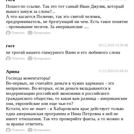
Пошел по ссылке. Так это тот самый Иван Джуляк, который
вышел замуж за слона?...
А что касается Поличко, так это святой человек,
предприниматель, не брезгующий ни чем. Есть такое понятие
- промывание мозгов. За американские ....
Ответить
Цитировать
гоге
10.12.2010 15:39:48
не трогай нашего гламурного Ваню и его любимого слона
Ответить
Цитировать
Арина
11.12.2010 05:09:43
Господа коментаторы!
Во-первых, не считайте деньги в чужих карманах - это
неприлично. Во-вторых, если деньги вкладываются в
модернизацию российской экономики и российского
гражданского общества, то какая вам разница - американские
они, европейские или еще чьи-то?
Кстати, кто не знает - в Хабаровском крае действует только
одна американская программа и Нина Петровна к ней не
имеет отношения. Так что проверяйте факты, а то можно и
за вранье ответить.
Ответить
Цитировать