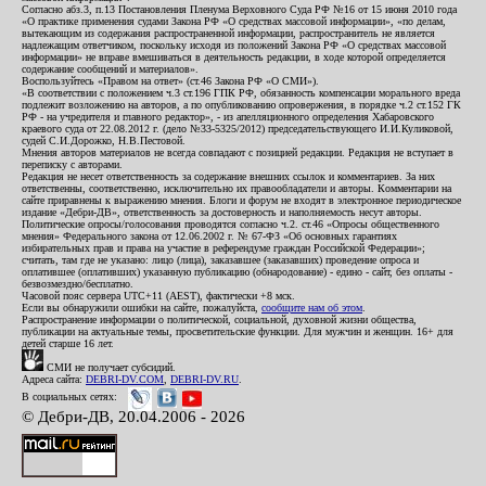
Согласно абз.3, п.13 Постановления Пленума Верховного Суда РФ №16 от 15 июня 2010 года
«О практике применения судами Закона РФ «О средствах массовой информации», «по делам,
вытекающим из содержания распространенной информации, распространитель не является
надлежащим ответчиком, поскольку исходя из положений Закона РФ «О средствах массовой
информации» не вправе вмешиваться в деятельность редакции, в ходе которой определяется
содержание сообщений и материалов».
Воспользуйтесь «Правом на ответ» (ст.46 Закона РФ «О СМИ»).
«В соответствии с положением ч.3 ст.196 ГПК РФ, обязанность компенсации морального вреда
подлежит возложению на авторов, а по опубликованию опровержения, в порядке ч.2 ст.152 ГК
РФ - на учредителя и главного редактор», - из апелляционного определения Хабаровского
краевого суда от 22.08.2012 г. (дело №33-5325/2012) председательствующего И.И.Куликовой,
судей С.И.Дорожко, Н.В.Пестовой.
Мнения авторов материалов не всегда совпадают с позицией редакции. Редакция не вступает в
переписку с авторами.
Редакция не несет ответственность за содержание внешних ссылок и комментариев. За них
ответственны, соответственно, исключительно их правообладатели и авторы. Комментарии на
сайте приравнены к выражению мнения. Блоги и форум не входят в электронное периодическое
издание «Дебри-ДВ», ответственность за достоверность и наполняемость несут авторы.
Политические опросы/голосования проводятся согласно ч.2. ст.46 «Опросы общественного
мнения» Федерального закона от 12.06.2002 г. № 67-ФЗ «Об основных гарантиях
избирательных прав и права на участие в референдуме граждан Российской Федерации»;
считать, там где не указано: лицо (лица), заказавшее (заказавших) проведение опроса и
оплатившее (оплативших) указанную публикацию (обнародование) - едино - сайт, без оплаты -
безвозмездно/бесплатно.
Часовой пояс сервера UTC+11 (AEST), фактически +8 мск.
Если вы обнаружили ошибки на сайте, пожалуйста,
сообщите нам об этом
.
Распространение информации о политической, социальной, духовной жизни общества,
публикации на актуальные темы, просветительские функции. Для мужчин и женщин. 16+ для
детей старше 16 лет.
СМИ не получает субсидий.
Адреса сайта:
DEBRI-DV.COM
,
DEBRI-DV.RU
.
В социальных сетях:
© Дебри-ДВ, 20.04.2006 - 2026