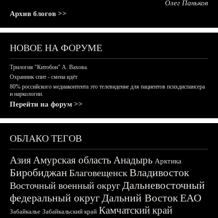
Олег Паньков
Архив блогов >>
НОВОЕ НА ФОРУМЕ
Трилогия "Китобои" А. Вахова.
Охранник спит - смена идёт
80% российского медиаконтента это телевидение для пациентов психдиспансера
и наркологии.
Перейти на форум >>
ОБЛАКО ТЕГОВ
Азия
Амурская область
Анадырь
Арктика
Биробиджан
Владивосток
Благовещенск
Дальневосточный
Восточный военный округ
федеральный округ
Дальний Восток
ЕАО
Камчатский край
Забайкалье
Забайкальский край