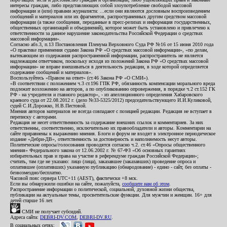
интересы граждан, либо представляющих собой злоупотребление свободой массовой
информации и (или) правами журналиста: ...если они являются дословным воспроизведением
сообщений и материалов или их фрагментов, распространенных другим средством массовой
информации (а также сообщения, переданные в пресс-релизах и информация государственных,
общественных организаций и объединений), которое может быть установлено и привлечено к
ответственности за данное нарушение законодательства Российской Федерации о средствах
массовой информации».
Согласно абз.3, п.13 Постановления Пленума Верховного Суда РФ №16 от 15 июня 2010 года
«О практике применения судами Закона РФ «О средствах массовой информации», «по делам,
вытекающим из содержания распространенной информации, распространитель не является
надлежащим ответчиком, поскольку исходя из положений Закона РФ «О средствах массовой
информации» не вправе вмешиваться в деятельность редакции, в ходе которой определяется
содержание сообщений и материалов».
Воспользуйтесь «Правом на ответ» (ст.46 Закона РФ «О СМИ»).
«В соответствии с положением ч.3 ст.196 ГПК РФ, обязанность компенсации морального вреда
подлежит возложению на авторов, а по опубликованию опровержения, в порядке ч.2 ст.152 ГК
РФ - на учредителя и главного редактор», - из апелляционного определения Хабаровского
краевого суда от 22.08.2012 г. (дело №33-5325/2012) председательствующего И.И.Куликовой,
судей С.И.Дорожко, Н.В.Пестовой.
Мнения авторов материалов не всегда совпадают с позицией редакции. Редакция не вступает в
переписку с авторами.
Редакция не несет ответственность за содержание внешних ссылок и комментариев. За них
ответственны, соответственно, исключительно их правообладатели и авторы. Комментарии на
сайте приравнены к выражению мнения. Блоги и форум не входят в электронное периодическое
издание «Дебри-ДВ», ответственность за достоверность и наполняемость несут авторы.
Политические опросы/голосования проводятся согласно ч.2. ст.46 «Опросы общественного
мнения» Федерального закона от 12.06.2002 г. № 67-ФЗ «Об основных гарантиях
избирательных прав и права на участие в референдуме граждан Российской Федерации»;
считать, там где не указано: лицо (лица), заказавшее (заказавших) проведение опроса и
оплатившее (оплативших) указанную публикацию (обнародование) - едино - сайт, без оплаты -
безвозмездно/бесплатно.
Часовой пояс сервера UTC+11 (AEST), фактически +8 мск.
Если вы обнаружили ошибки на сайте, пожалуйста,
сообщите нам об этом
.
Распространение информации о политической, социальной, духовной жизни общества,
публикации на актуальные темы, просветительские функции. Для мужчин и женщин. 16+ для
детей старше 16 лет.
СМИ не получает субсидий.
Адреса сайта:
DEBRI-DV.COM
,
DEBRI-DV.RU
.
В социальных сетях: