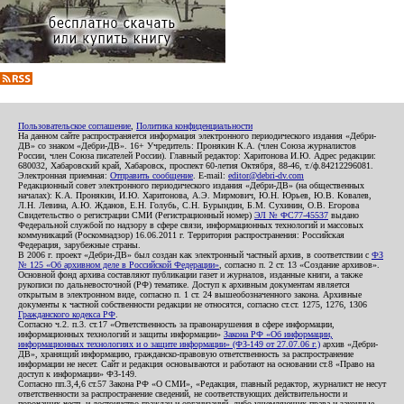
Пользовательское соглашение
,
Политика конфиденциальности
На данном сайте распространяется информация электронного периодического издания «Дебри-
ДВ» со знаком «Дебри-ДВ». 16+ Учредитель: Пронякин К.А. (член Союза журналистов
России, член Союза писателей России). Главный редактор: Харитонова И.Ю. Адрес редакции:
680032, Хабаровский край, Хабаровск, проспект 60-летия Октября, 88-46, т./ф.84212296081.
Электронная приемная:
Отправить сообщение
. E-mail:
editor@debri-dv.com
Редакционный совет электронного периодического издания «Дебри-ДВ» (на общественных
началах): К.А. Пронякин, И.Ю. Харитонова, А.Э. Мирмович, Ю.Н. Юрьев, Ю.В. Ковалев,
Л.Н. Левина, А.Ю. Жданов, Е.Н. Голубь, С.Н. Бурындин, Б.М. Сухинин, О.В. Егорова
Свидетельство о регистрации СМИ (Регистрационный номер)
ЭЛ № ФС77-45537
выдано
Федеральной службой по надзору в сфере связи, информационных технологий и массовых
коммуникаций (Роскомнадзор) 16.06.2011 г. Территория распространения: Российская
Федерация, зарубежные страны.
В 2006 г. проект «Дебри-ДВ» был создан как электронный частный архив, в соответствии с
ФЗ
№ 125 «Об архивном деле в Российской Федерации»
, согласно п. 2 ст. 13 «Создание архивов».
Основной фонд архива составляют публикации газет и журналов, изданные книги, а также
рукописи по дальневосточной (РФ) тематике. Доступ к архивным документам является
открытым в электронном виде, согласно п. 1 ст. 24 вышеобозначенного закона. Архивные
документы к частной собственности редакции не относятся, согласно ст.ст. 1275, 1276, 1306
Гражданского кодекса РФ
.
Согласно ч.2. п.3. ст.17 «Ответственность за правонарушения в сфере информации,
информационных технологий и защиты информации»
Закона РФ «Об информации,
информационных технологиях и о защите информации» (ФЗ-149 от 27.07.06 г.)
архив «Дебри-
ДВ», хранящий информацию, гражданско-правовую ответственность за распространение
информации не несет. Сайт и редакция основываются и работают на основании ст.8 «Право на
доступ к информации» ФЗ-149.
Согласно пп.3,4,6 ст.57 Закона РФ «О СМИ», «Редакция, главный редактор, журналист не несут
ответственности за распространение сведений, не соответствующих действительности и
порочащих честь и достоинство граждан и организаций, либо ущемляющих права и законные