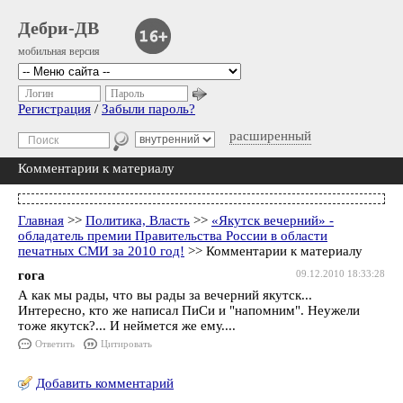
Дебри-ДВ
мобильная версия
Логин
Пароль
Регистрация
/
Забыли пароль?
расширенный
Комментарии к материалу
Главная
>>
Политика, Власть
>>
«Якутск вечерний» -
обладатель премии Правительства России в области
печатных СМИ за 2010 год!
>> Комментарии к материалу
гога
09.12.2010 18:33:28
А как мы рады, что вы рады за вечерний якутск...
Интересно, кто же написал ПиСи и "напомним". Неужели
тоже якутск?... И неймется же ему....
Ответить
Цитировать
Добавить комментарий