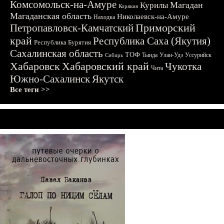
Комсомольск-на-Амуре
Магадан
Курилы
Корякия
Магаданская область
Николаевск-на-Амуре
Находка
Приморский
Петропавловск-Камчатский
край
Республика Саха (Якутия)
Республика Бурятия
Сахалинская область
ТОФ
Тында
Улан-Удэ
Уссурийск
Сибирь
Хабаровск
Хабаровский край
Чукотка
Чита
Южно-Сахалинск
Якутск
Все теги >>