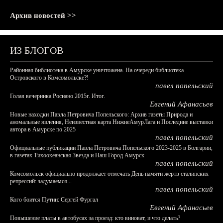
Архив новостей >>
ИЗ БЛОГОВ
Районная библиотека в Амурске уничтожена. На очереди библиотека
Островского в Комсомольске?!
павел попельский
Голая вечеринка Роснано 2015г. Итог.
Евгений Афанасьев
Новые находки Павла Петровича Попельского: Архив газеты Природа и
аномальные явления, Неизвестная карта НижнеАмурЛага и Последние выставки
автора в Амурске по 2025
павел попельский
Официальные публикации Павла Петровича Попельского 2023-2025 в Болгарии,
в газетах Тихоокеанская Звезда и Наш Город Амурск
павел попельский
Комсомольск официально продолжает отмечать День памяти жертв сталинских
репрессий: задумаемся...
павел попельский
Кого боится Путин: Сергей Фургал
Евгений Афанасьев
Повышение платы в автобусах за проезд: кто виноват, и что делать?