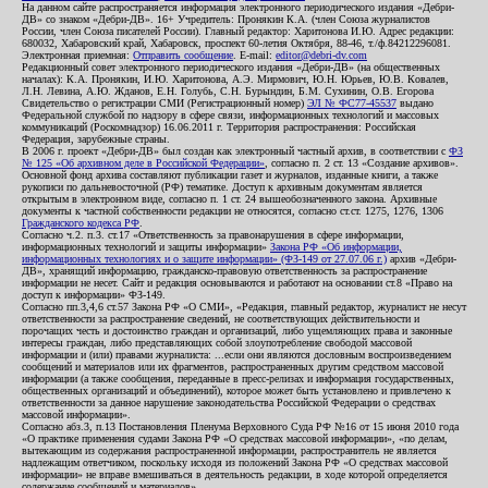
На данном сайте распространяется информация электронного периодического издания «Дебри-
ДВ» со знаком «Дебри-ДВ». 16+ Учредитель: Пронякин К.А. (член Союза журналистов
России, член Союза писателей России). Главный редактор: Харитонова И.Ю. Адрес редакции:
680032, Хабаровский край, Хабаровск, проспект 60-летия Октября, 88-46, т./ф.84212296081.
Электронная приемная:
Отправить сообщение
. E-mail:
editor@debri-dv.com
Редакционный совет электронного периодического издания «Дебри-ДВ» (на общественных
началах): К.А. Пронякин, И.Ю. Харитонова, А.Э. Мирмович, Ю.Н. Юрьев, Ю.В. Ковалев,
Л.Н. Левина, А.Ю. Жданов, Е.Н. Голубь, С.Н. Бурындин, Б.М. Сухинин, О.В. Егорова
Свидетельство о регистрации СМИ (Регистрационный номер)
ЭЛ № ФС77-45537
выдано
Федеральной службой по надзору в сфере связи, информационных технологий и массовых
коммуникаций (Роскомнадзор) 16.06.2011 г. Территория распространения: Российская
Федерация, зарубежные страны.
В 2006 г. проект «Дебри-ДВ» был создан как электронный частный архив, в соответствии с
ФЗ
№ 125 «Об архивном деле в Российской Федерации»
, согласно п. 2 ст. 13 «Создание архивов».
Основной фонд архива составляют публикации газет и журналов, изданные книги, а также
рукописи по дальневосточной (РФ) тематике. Доступ к архивным документам является
открытым в электронном виде, согласно п. 1 ст. 24 вышеобозначенного закона. Архивные
документы к частной собственности редакции не относятся, согласно ст.ст. 1275, 1276, 1306
Гражданского кодекса РФ
.
Согласно ч.2. п.3. ст.17 «Ответственность за правонарушения в сфере информации,
информационных технологий и защиты информации»
Закона РФ «Об информации,
информационных технологиях и о защите информации» (ФЗ-149 от 27.07.06 г.)
архив «Дебри-
ДВ», хранящий информацию, гражданско-правовую ответственность за распространение
информации не несет. Сайт и редакция основываются и работают на основании ст.8 «Право на
доступ к информации» ФЗ-149.
Согласно пп.3,4,6 ст.57 Закона РФ «О СМИ», «Редакция, главный редактор, журналист не несут
ответственности за распространение сведений, не соответствующих действительности и
порочащих честь и достоинство граждан и организаций, либо ущемляющих права и законные
интересы граждан, либо представляющих собой злоупотребление свободой массовой
информации и (или) правами журналиста: ...если они являются дословным воспроизведением
сообщений и материалов или их фрагментов, распространенных другим средством массовой
информации (а также сообщения, переданные в пресс-релизах и информация государственных,
общественных организаций и объединений), которое может быть установлено и привлечено к
ответственности за данное нарушение законодательства Российской Федерации о средствах
массовой информации».
Согласно абз.3, п.13 Постановления Пленума Верховного Суда РФ №16 от 15 июня 2010 года
«О практике применения судами Закона РФ «О средствах массовой информации», «по делам,
вытекающим из содержания распространенной информации, распространитель не является
надлежащим ответчиком, поскольку исходя из положений Закона РФ «О средствах массовой
информации» не вправе вмешиваться в деятельность редакции, в ходе которой определяется
содержание сообщений и материалов».