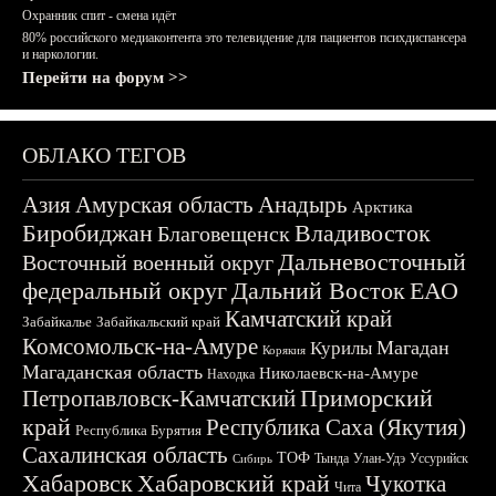
Охранник спит - смена идёт
80% российского медиаконтента это телевидение для пациентов психдиспансера
и наркологии.
Перейти на форум >>
ОБЛАКО ТЕГОВ
Азия
Амурская область
Анадырь
Арктика
Биробиджан
Владивосток
Благовещенск
Дальневосточный
Восточный военный округ
федеральный округ
Дальний Восток
ЕАО
Камчатский край
Забайкалье
Забайкальский край
Комсомольск-на-Амуре
Магадан
Курилы
Корякия
Магаданская область
Николаевск-на-Амуре
Находка
Приморский
Петропавловск-Камчатский
край
Республика Саха (Якутия)
Республика Бурятия
Сахалинская область
ТОФ
Тында
Улан-Удэ
Уссурийск
Сибирь
Хабаровск
Хабаровский край
Чукотка
Чита