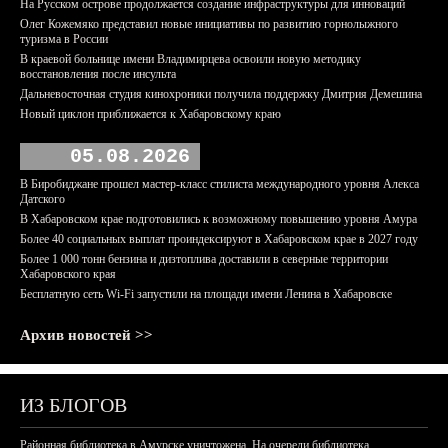
На Русском острове продолжается создание инфраструктуры для инноваций
Олег Кожемяко представил новые инициативы по развитию горнолыжного
туризма в России
В краевой больнице имени Владимирцева освоили новую методику
восстановления после инсульта
Дальневосточная студия кинохроники получила поддержку Дмитрия Демешина
Новый циклон приближается к Хабаровскому краю
05.08.2026
В Биробиджане прошел мастер-класс стилиста международного уровня Алекса
Датского
В Хабаровском крае подготовились к возможному повышению уровня Амура
Более 40 социальных выплат проиндексируют в Хабаровском крае в 2027 году
Более 1 000 тонн бензина и дизтоплива доставили в северные территории
Хабаровского края
Бесплатную сеть Wi-Fi запустили на площади имени Ленина в Хабаровске
Архив новостей >>
ИЗ БЛОГОВ
Районная библиотека в Амурске уничтожена. На очереди библиотека