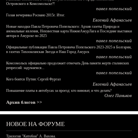
Островского в Комсомольске?!
павел попельский
Голая вечеринка Роснано 2015г. Итог.
Евгений Афанасьев
Новые находки Павла Петровича Попельского: Архив газеты Природа и
аномальные явления, Неизвестная карта НижнеАмурЛага и Последние выставки
автора в Амурске по 2025
павел попельский
Официальные публикации Павла Петровича Попельского 2023-2025 в Болгарии,
в газетах Тихоокеанская Звезда и Наш Город Амурск
павел попельский
Комсомольск официально продолжает отмечать День памяти жертв сталинских
репрессий: задумаемся...
павел попельский
Кого боится Путин: Сергей Фургал
Евгений Афанасьев
Повышение платы в автобусах за проезд: кто виноват, и что делать?
Олег Паньков
Архив блогов >>
НОВОЕ НА ФОРУМЕ
Трилогия "Китобои" А. Вахова.