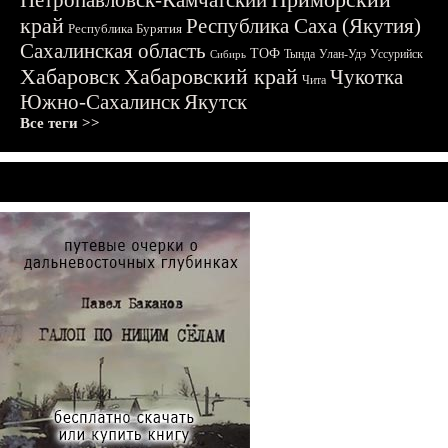
Петропавловск-Камчатский
край
Республика Саха (Якутия)
Республика Бурятия
Сахалинская область
ТОФ
Тында
Улан-Удэ
Уссурийск
Сибирь
Хабаровск
Хабаровский край
Чукотка
Чита
Южно-Сахалинск
Якутск
Все теги >>