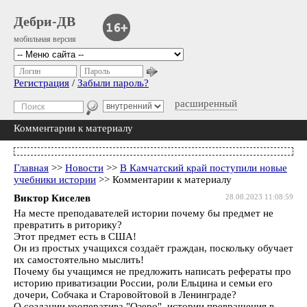
Дебри-ДВ
мобильная версия
Логин
Пароль
Регистрация
/
Забыли пароль?
расширенный
Комментарии к материалу
Главная
>>
Новости
>>
В Камчатский край поступили новые
учебники истории
>> Комментарии к материалу
Виктор Киселев
28.08.2023 11:08:59
На месте преподавателей истории почему бы предмет не
превратить в риторику?
Этот предмет есть в США!
Он из простых учащихся создаёт граждан, поскольку обучает
их самостоятельно мыслить!
Почему бы учащимся не предложить написать рефераты про
историю приватизации России, роли Ельцина и семьи его
дочери, Собчака и Старовойтовой в Ленинграде?
О создании кооператива "Озеро", истории превращения в