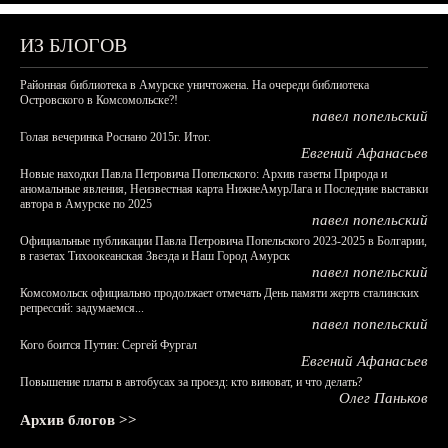
ИЗ БЛОГОВ
Районная библиотека в Амурске уничтожена. На очереди библиотека
Островского в Комсомольске?!
павел попельский
Голая вечеринка Роснано 2015г. Итог.
Евгений Афанасьев
Новые находки Павла Петровича Попельского: Архив газеты Природа и
аномальные явления, Неизвестная карта НижнеАмурЛага и Последние выставки
автора в Амурске по 2025
павел попельский
Официальные публикации Павла Петровича Попельского 2023-2025 в Болгарии,
в газетах Тихоокеанская Звезда и Наш Город Амурск
павел попельский
Комсомольск официально продолжает отмечать День памяти жертв сталинских
репрессий: задумаемся...
павел попельский
Кого боится Путин: Сергей Фургал
Евгений Афанасьев
Повышение платы в автобусах за проезд: кто виноват, и что делать?
Олег Паньков
Архив блогов >>