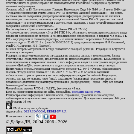
ответственности за данное нарушение законодательства Российской Федерации о средствах
массовой информации».
Согласно абз.3, п.13 Постановления Пленума Верховного Суда РФ №16 от 15 июня 2010 года
«О практике применения судами Закона РФ «О средствах массовой информации», «по делам,
вытекающим из содержания распространенной информации, распространитель не является
надлежащим ответчиком, поскольку исходя из положений Закона РФ «О средствах массовой
информации» не вправе вмешиваться в деятельность редакции, в ходе которой определяется
содержание сообщений и материалов».
Воспользуйтесь «Правом на ответ» (ст.46 Закона РФ «О СМИ»).
«В соответствии с положением ч.3 ст.196 ГПК РФ, обязанность компенсации морального вреда
подлежит возложению на авторов, а по опубликованию опровержения, в порядке ч.2 ст.152 ГК
РФ - на учредителя и главного редактор», - из апелляционного определения Хабаровского
краевого суда от 22.08.2012 г. (дело №33-5325/2012) председательствующего И.И.Куликовой,
судей С.И.Дорожко, Н.В.Пестовой.
Мнения авторов материалов не всегда совпадают с позицией редакции. Редакция не вступает в
переписку с авторами.
Редакция не несет ответственность за содержание внешних ссылок и комментариев. За них
ответственны, соответственно, исключительно их правообладатели и авторы. Комментарии на
сайте приравнены к выражению мнения. Блоги и форум не входят в электронное периодическое
издание «Дебри-ДВ», ответственность за достоверность и наполняемость несут авторы.
Политические опросы/голосования проводятся согласно ч.2. ст.46 «Опросы общественного
мнения» Федерального закона от 12.06.2002 г. № 67-ФЗ «Об основных гарантиях
избирательных прав и права на участие в референдуме граждан Российской Федерации»;
считать, там где не указано: лицо (лица), заказавшее (заказавших) проведение опроса и
оплатившее (оплативших) указанную публикацию (обнародование) - едино - сайт, без оплаты -
безвозмездно/бесплатно.
Часовой пояс сервера UTC+11 (AEST), фактически +8 мск.
Если вы обнаружили ошибки на сайте, пожалуйста,
сообщите нам об этом
.
Распространение информации о политической, социальной, духовной жизни общества,
публикации на актуальные темы, просветительские функции. Для мужчин и женщин. 16+ для
детей старше 16 лет.
СМИ не получает субсидий.
Адреса сайта:
DEBRI-DV.COM
,
DEBRI-DV.RU
.
В социальных сетях:
© Дебри-ДВ, 20.04.2006 - 2026