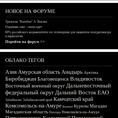
НОВОЕ НА ФОРУМЕ
Трилогия "Китобои" А. Вахова.
Охранник спит - смена идёт
80% российского медиаконтента это телевидение для пациентов психдиспансера
и наркологии.
Перейти на форум >>
ОБЛАКО ТЕГОВ
Азия
Амурская область
Анадырь
Арктика
Биробиджан
Владивосток
Благовещенск
Дальневосточный
Восточный военный округ
федеральный округ
Дальний Восток
ЕАО
Камчатский край
Забайкалье
Забайкальский край
Комсомольск-на-Амуре
Магадан
Курилы
Корякия
Магаданская область
Николаевск-на-Амуре
Находка
Приморский