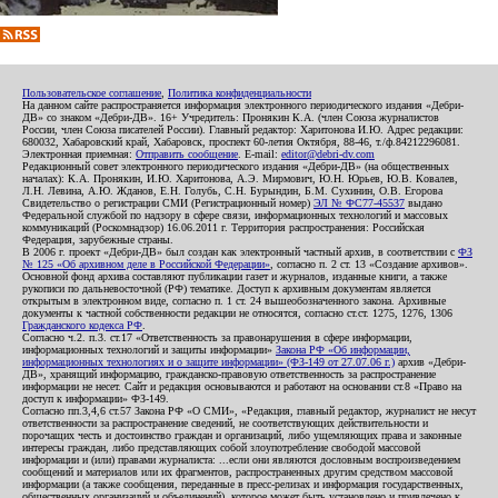
Пользовательское соглашение
,
Политика конфиденциальности
На данном сайте распространяется информация электронного периодического издания «Дебри-
ДВ» со знаком «Дебри-ДВ». 16+ Учредитель: Пронякин К.А. (член Союза журналистов
России, член Союза писателей России). Главный редактор: Харитонова И.Ю. Адрес редакции:
680032, Хабаровский край, Хабаровск, проспект 60-летия Октября, 88-46, т./ф.84212296081.
Электронная приемная:
Отправить сообщение
. E-mail:
editor@debri-dv.com
Редакционный совет электронного периодического издания «Дебри-ДВ» (на общественных
началах): К.А. Пронякин, И.Ю. Харитонова, А.Э. Мирмович, Ю.Н. Юрьев, Ю.В. Ковалев,
Л.Н. Левина, А.Ю. Жданов, Е.Н. Голубь, С.Н. Бурындин, Б.М. Сухинин, О.В. Егорова
Свидетельство о регистрации СМИ (Регистрационный номер)
ЭЛ № ФС77-45537
выдано
Федеральной службой по надзору в сфере связи, информационных технологий и массовых
коммуникаций (Роскомнадзор) 16.06.2011 г. Территория распространения: Российская
Федерация, зарубежные страны.
В 2006 г. проект «Дебри-ДВ» был создан как электронный частный архив, в соответствии с
ФЗ
№ 125 «Об архивном деле в Российской Федерации»
, согласно п. 2 ст. 13 «Создание архивов».
Основной фонд архива составляют публикации газет и журналов, изданные книги, а также
рукописи по дальневосточной (РФ) тематике. Доступ к архивным документам является
открытым в электронном виде, согласно п. 1 ст. 24 вышеобозначенного закона. Архивные
документы к частной собственности редакции не относятся, согласно ст.ст. 1275, 1276, 1306
Гражданского кодекса РФ
.
Согласно ч.2. п.3. ст.17 «Ответственность за правонарушения в сфере информации,
информационных технологий и защиты информации»
Закона РФ «Об информации,
информационных технологиях и о защите информации» (ФЗ-149 от 27.07.06 г.)
архив «Дебри-
ДВ», хранящий информацию, гражданско-правовую ответственность за распространение
информации не несет. Сайт и редакция основываются и работают на основании ст.8 «Право на
доступ к информации» ФЗ-149.
Согласно пп.3,4,6 ст.57 Закона РФ «О СМИ», «Редакция, главный редактор, журналист не несут
ответственности за распространение сведений, не соответствующих действительности и
порочащих честь и достоинство граждан и организаций, либо ущемляющих права и законные
интересы граждан, либо представляющих собой злоупотребление свободой массовой
информации и (или) правами журналиста: ...если они являются дословным воспроизведением
сообщений и материалов или их фрагментов, распространенных другим средством массовой
информации (а также сообщения, переданные в пресс-релизах и информация государственных,
общественных организаций и объединений), которое может быть установлено и привлечено к