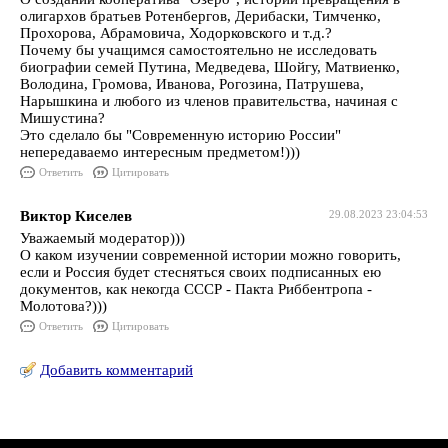
олигархов братьев Ротенбергов, Дерибаски, Тимченко,
Прохорова, Абрамовича, Ходорковского и т.д.?
Почему бы учащимся самостоятельно не исследовать
биографии семей Путина, Медведева, Шойгу, Матвиенко,
Володина, Громова, Иванова, Рогозина, Патрушева,
Нарышкина и любого из членов правительства, начиная с
Мишустина?
Это сделало бы "Современную историю России"
непередаваемо интересным предметом!)))
Ответить
Цитировать
Виктор Киселев
29.08.2023 23:04:53
Уважаемый модератор)))
О каком изучении современной истории можно говорить,
если и Россия будет стесняться своих подписанных ею
документов, как некогда СССР - Пакта Риббентропа -
Молотова?)))
Ответить
Цитировать
Добавить комментарий