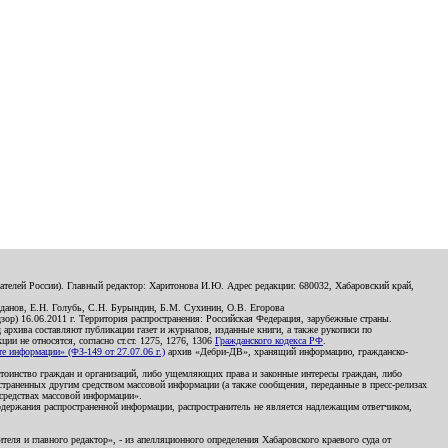
телей России). Главный редактор: Харитонова И.Ю. Адрес редакции: 680032, Хабаровский край,
данов, Е.Н. Голубь, С.Н. Бурындин, Б.М. Сухинин, О.В. Егорова
р) 16.06.2011 г. Территория распространения: Российская Федерация, зарубежные страны.
д архива составляют публикации газет и журналов, изданные книги, а также рукописи по
и не относятся, согласно ст.ст. 1275, 1276, 1306
Гражданского кодекса РФ
.
 информации» (ФЗ-149 от 27.07.06 г.)
архив «Дебри-ДВ», хранящий информацию, гражданско-
остоинство граждан и организаций, либо ущемляющих права и законные интересы граждан, либо
страненных другим средством массовой информации (а также сообщения, переданные в пресс-релизах
 средствах массовой информации».
держания распространенной информации, распространитель не является надлежащим ответчиком,
еля и главного редактор», - из апелляционного определения Хабаровского краевого суда от