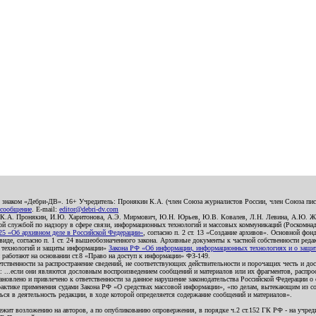
о знаком «Дебри-ДВ». 16+ Учредитель: Пронякин К.А. (член Союза журналистов России, член Союза писа
 сообщение
. E-mail:
editor@debri-dv.com
): К.А. Пронякин, И.Ю. Харитонова, А.Э. Мирмович, Ю.Н. Юрьев, Ю.В. Ковалев, Л.Н. Левина, А.Ю. Ж
 службой по надзору в сфере связи, информационных технологий и массовых коммуникаций (Роскомнадзо
5 «Об архивном деле в Российской Федерации»
, согласно п. 2 ст. 13 «Создание архивов». Основной фон
е, согласно п. 1 ст. 24 вышеобозначенного закона. Архивные документы к частной собственности редакци
ых технологий и защиты информации»
Закона РФ «Об информации, информационных технологиях и о защите
и работают на основании ст.8 «Право на доступ к информации» ФЗ-149.
етственности за распространение сведений, не соответствующих действительности и порочащих честь и д
 ...если они являются дословным воспроизведением сообщений и материалов или их фрагментов, распро
новлено и привлечено к ответственности за данное нарушение законодательства Российской Федерации о
актике применения судами Закона РФ «О средствах массовой информации», «по делам, вытекающим из со
ся в деятельность редакции, в ходе которой определяется содержание сообщений и материалов».
жит возложению на авторов, а по опубликованию опровержения, в порядке ч.2 ст.152 ГК РФ - на учредит