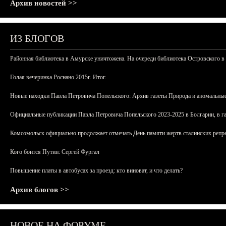
Архив новостей >>
ИЗ БЛОГОВ
Районная библиотека в Амурске уничтожена. На очереди библиотека Островского в
Голая вечеринка Роснано 2015г. Итог.
Новые находки Павла Петровича Попельского: Архив газеты Природа и аномальные
Официальные публикации Павла Петровича Попельского 2023-2025 в Болгарии, в г
Комсомольск официально продолжает отмечать День памяти жертв сталинских репрес
Кого боится Путин: Сергей Фургал
Повышение платы в автобусах за проезд: кто виноват, и что делать?
Архив блогов >>
НОВОЕ НА ФОРУМЕ