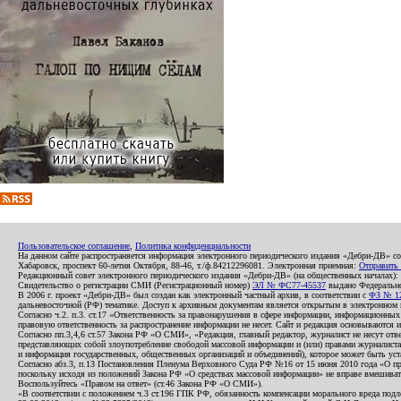
Пользовательское соглашение
,
Политика конфиденциальности
На данном сайте распространяется информация электронного периодического издания «Дебри-ДВ» с
Хабаровск, проспект 60-летия Октября, 88-46, т./ф.84212296081. Электронная приемная:
Отправить
Редакционный совет электронного периодического издания «Дебри-ДВ» (на общественных началах
Свидетельство о регистрации СМИ (Регистрационный номер)
ЭЛ № ФС77-45537
выдано Федеральной
В 2006 г. проект «Дебри-ДВ» был создан как электронный частный архив, в соответствии с
ФЗ № 12
дальневосточной (РФ) тематике. Доступ к архивным документам является открытым в электронном вид
Согласно ч.2. п.3. ст.17 «Ответственность за правонарушения в сфере информации, информационн
правовую ответственность за распространение информации не несет. Сайт и редакция основываются 
Согласно пп.3,4,6 ст.57 Закона РФ «О СМИ», «Редакция, главный редактор, журналист не несут отв
представляющих собой злоупотребление свободой массовой информации и (или) правами журналиста:
и информация государственных, общественных организаций и объединений), которое может быть уста
Согласно абз.3, п.13 Постановления Пленума Верховного Суда РФ №16 от 15 июня 2010 года «О пр
поскольку исходя из положений Закона РФ «О средствах массовой информации» не вправе вмешивать
Воспользуйтесь «Правом на ответ» (ст.46 Закона РФ «О СМИ»).
«В соответствии с положением ч.3 ст.196 ГПК РФ, обязанность компенсации морального вреда подле