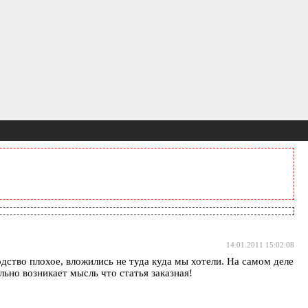
14.01.2011 15:02:08
одство плохое, вложились не туда куда мы хотели. На самом деле
льно возникает мысль что статья заказная!