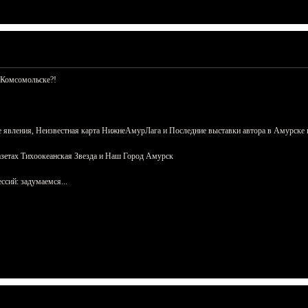
 Комсомольске?!
 явления, Неизвестная карта НижнеАмурЛага и Последние выставки автора в Амурске 
азетах Тихоокеанская Звезда и Наш Город Амурск
сий: задумаемся...