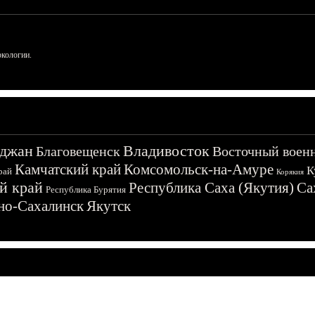
ркологии.
джан
Владивосток
Благовещенск
Восточный воен
Камчатский край
Комсомольск-на-Амуре
К
рай
Корякия
й край
Республика Саха (Якутия)
Са
Республика Бурятия
о-Сахалинск
Якутск