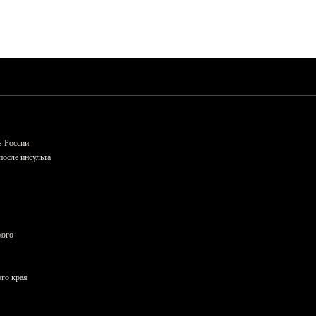
в России
осле инсульта
кого
ого края