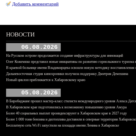
Добавить комментарий
НОВОСТИ
06.08.2026
На Русском острове продолжается создание инфраструктуры для инноваций
Олег Кожемяко представил новые инициативы по развитию горнолыжного туризма 
В краевой больнице имени Владимирцева освоили новую методику восстановления п
Дальневосточная студия кинохроники получила поддержку Дмитрия Демешина
Новый циклон приближается к Хабаровскому краю
05.08.2026
В Биробиджане прошел мастер-класс стилиста международного уровня Алекса Датс
В Хабаровском крае подготовились к возможному повышению уровня Амура
Более 40 социальных выплат проиндексируют в Хабаровском крае в 2027 году
Более 1 000 тонн бензина и дизтоплива доставили в северные территории Хабаровск
Бесплатную сеть Wi-Fi запустили на площади имени Ленина в Хабаровске