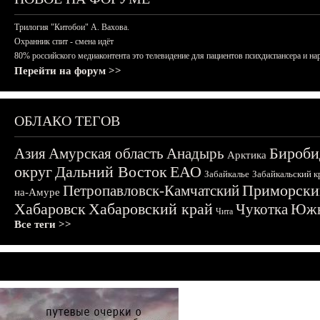
Трилогия "Китобои" А. Вахова.
Охранник спит - смена идёт
80% российского медиаконтента это телевидение для пациентов психдиспансера и на
Перейти на форум >>
ОБЛАКО ТЕГОВ
Бироби
Азия
Амурская область
Анадырь
Арктика
округ
Дальний Восток
ЕАО
Забайкалье
Забайкальский к
Приморски
Петропавловск-Камчатский
на-Амуре
Хабаровск
Хабаровский край
Чукотка
Южн
Чита
Все теги >>