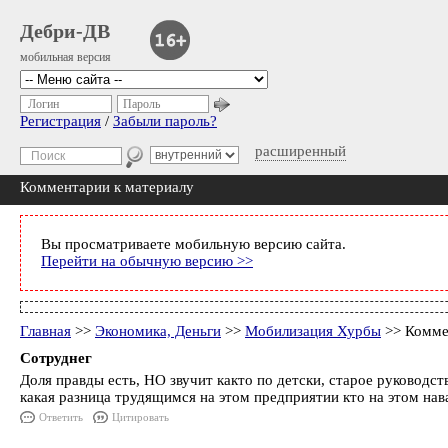
Дебри-ДВ
мобильная версия
Логин
Пароль
Регистрация
/
Забыли пароль?
расширенный
Комментарии к материалу
Вы просматриваете мобильную версию сайта.
Перейти на обычную версию >>
Главная
>>
Экономика, Деньги
>>
Мобилизация Хурбы
>> Комме
Сотруднег
Доля правды есть, НО звучит както по детски, старое руководств
какая разница трудящимся на этом предприятии кто на этом нава
Ответить
Цитировать