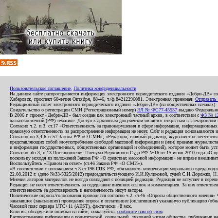
Пользовательское соглашение
,
Политика конфиденциальности
На данном сайте распространяется информация электронного периодического издания «Дебри-ДВ» с
Хабаровск, проспект 60-летия Октября, 88-46, т./ф.84212296081. Электронная приемная:
Отправить
Редакционный совет электронного периодического издания «Дебри-ДВ» (на общественных началах
Свидетельство о регистрации СМИ (Регистрационный номер)
ЭЛ № ФС77-45537
выдано Федеральной
В 2006 г. проект «Дебри-ДВ» был создан как электронный частный архив, в соответствии с
ФЗ № 12
дальневосточной (РФ) тематике. Доступ к архивным документам является открытым в электронном вид
Согласно ч.2. п.3. ст.17 «Ответственность за правонарушения в сфере информации, информационн
правовую ответственность за распространение информации не несет. Сайт и редакция основываются 
Согласно пп.3,4,6 ст.57 Закона РФ «О СМИ», «Редакция, главный редактор, журналист не несут отв
представляющих собой злоупотребление свободой массовой информации и (или) правами журналиста:
и информация государственных, общественных организаций и объединений), которое может быть уста
Согласно абз.3, п.13 Постановления Пленума Верховного Суда РФ №16 от 15 июня 2010 года «О пр
поскольку исходя из положений Закона РФ «О средствах массовой информации» не вправе вмешивать
Воспользуйтесь «Правом на ответ» (ст.46 Закона РФ «О СМИ»).
«В соответствии с положением ч.3 ст.196 ГПК РФ, обязанность компенсации морального вреда подле
22.08.2012 г. (дело №33-5325/2012) председательствующего И.И.Куликовой, судей С.И.Дорожко, Н
Мнения авторов материалов не всегда совпадают с позицией редакции. Редакция не вступает в перепи
Редакция не несет ответственность за содержание внешних ссылок и комментариев. За них ответств
ответственность за достоверность и наполняемость несут авторы.
Политические опросы/голосования проводятся согласно ч.2. ст.46 «Опросы общественного мнения» Фе
заказавшее (заказавших) проведение опроса и оплатившее (оплативших) указанную публикацию (обнаро
Часовой пояс сервера UTC+11 (AEST), фактически +8 мск.
Если вы обнаружили ошибки на сайте, пожалуйста,
сообщите нам об этом
.
Распространение информации о политической, социальной, духовной жизни общества, публикации на