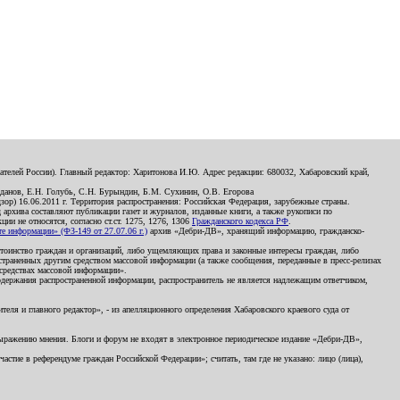
телей России). Главный редактор: Харитонова И.Ю. Адрес редакции: 680032, Хабаровский край,
данов, Е.Н. Голубь, С.Н. Бурындин, Б.М. Сухинин, О.В. Егорова
р) 16.06.2011 г. Территория распространения: Российская Федерация, зарубежные страны.
д архива составляют публикации газет и журналов, изданные книги, а также рукописи по
и не относятся, согласно ст.ст. 1275, 1276, 1306
Гражданского кодекса РФ
.
 информации» (ФЗ-149 от 27.07.06 г.)
архив «Дебри-ДВ», хранящий информацию, гражданско-
остоинство граждан и организаций, либо ущемляющих права и законные интересы граждан, либо
страненных другим средством массовой информации (а также сообщения, переданные в пресс-релизах
 средствах массовой информации».
держания распространенной информации, распространитель не является надлежащим ответчиком,
еля и главного редактор», - из апелляционного определения Хабаровского краевого суда от
 выражению мнения. Блоги и форум не входят в электронное периодическое издание «Дебри-ДВ»,
стие в референдуме граждан Российской Федерации»; считать, там где не указано: лицо (лица),