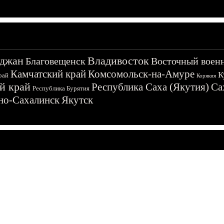
джан
Владивосток
Благовещенск
Восточный воен
Камчатский край
Комсомольск-на-Амуре
К
рай
Корякия
й край
Республика Саха (Якутия)
Са
Республика Бурятия
о-Сахалинск
Якутск