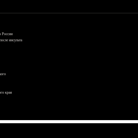
в России
осле инсульта
кого
ого края