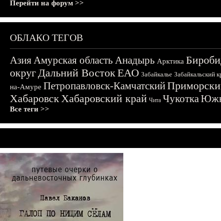
Перейти на форум >>
ОБЛАКО ТЕГОВ
Бироби
Азия
Амурская область
Анадырь
Арктика
округ
Дальний Восток
ЕАО
Забайкалье
Забайкальский к
Приморски
Петропавловск-Камчатский
на-Амуре
Хабаровск
Хабаровский край
Чукотка
Южн
Чита
Все теги >>