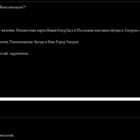
 Комсомольске?!
 явления, Неизвестная карта НижнеАмурЛага и Последние выставки автора в Амурске 
азетах Тихоокеанская Звезда и Наш Город Амурск
сий: задумаемся...
ркологии.