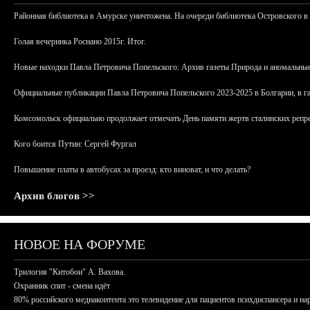
Районная библиотека в Амурске уничтожена. На очереди библиотека Островского в
Голая вечеринка Роснано 2015г. Итог.
Новые находки Павла Петровича Попельского: Архив газеты Природа и аномальные
Официальные публикации Павла Петровича Попельского 2023-2025 в Болгарии, в г
Комсомольск официально продолжает отмечать День памяти жертв сталинских репрес
Кого боится Путин: Сергей Фургал
Повышение платы в автобусах за проезд: кто виноват, и что делать?
Архив блогов >>
НОВОЕ НА ФОРУМЕ
Трилогия "Китобои" А. Вахова.
Охранник спит - смена идёт
80% российского медиаконтента это телевидение для пациентов психдиспансера и на