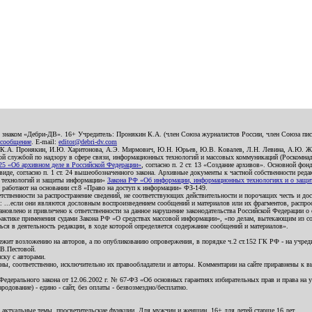
о знаком «Дебри-ДВ». 16+ Учредитель: Пронякин К.А. (член Союза журналистов России, член Союза писа
 сообщение
. E-mail:
editor@debri-dv.com
): К.А. Пронякин, И.Ю. Харитонова, А.Э. Мирмович, Ю.Н. Юрьев, Ю.В. Ковалев, Л.Н. Левина, А.Ю. Ж
 службой по надзору в сфере связи, информационных технологий и массовых коммуникаций (Роскомнадзо
5 «Об архивном деле в Российской Федерации»
, согласно п. 2 ст. 13 «Создание архивов». Основной фон
е, согласно п. 1 ст. 24 вышеобозначенного закона. Архивные документы к частной собственности редакци
ых технологий и защиты информации»
Закона РФ «Об информации, информационных технологиях и о защите
и работают на основании ст.8 «Право на доступ к информации» ФЗ-149.
етственности за распространение сведений, не соответствующих действительности и порочащих честь и д
 ...если они являются дословным воспроизведением сообщений и материалов или их фрагментов, распро
новлено и привлечено к ответственности за данное нарушение законодательства Российской Федерации о
актике применения судами Закона РФ «О средствах массовой информации», «по делам, вытекающим из со
ся в деятельность редакции, в ходе которой определяется содержание сообщений и материалов».
жит возложению на авторов, а по опубликованию опровержения, в порядке ч.2 ст.152 ГК РФ - на учредит
.В.Пестовой.
ску с авторами.
енны, соответственно, исключительно их правообладатели и авторы. Комментарии на сайте приравнены к
дерального закона от 12.06.2002 г. № 67-ФЗ «Об основных гарантиях избирательных прав и права на уча
дование) - едино - сайт, без оплаты - безвозмездно/бесплатно.
 актуальные темы, просветительские функции. Для мужчин и женщин. 16+ для детей старше 16 лет.