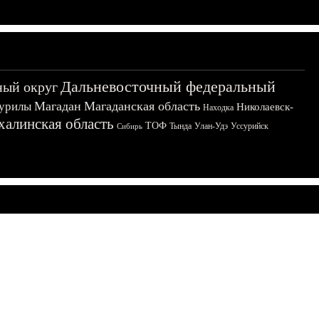
Дальневосточный федеральный
ный округ
Магадан
Магаданская область
урилы
Николаевск-
Находка
халинская область
ТОФ
Тында
Улан-Удэ
Уссурийск
Сибирь