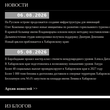
НОВОСТИ
06.08.2026
На Русском острове продолжается создание инфраструктуры для инноваций
Олег Кожемяко представил новые инициативы по развитию горнолыжного туризма 
В краевой больнице имени Владимирцева освоили новую методику восстановления п
Дальневосточная студия кинохроники получила поддержку Дмитрия Демешина
Новый циклон приближается к Хабаровскому краю
05.08.2026
В Биробиджане прошел мастер-класс стилиста международного уровня Алекса Датс
В Хабаровском крае подготовились к возможному повышению уровня Амура
Более 40 социальных выплат проиндексируют в Хабаровском крае в 2027 году
Более 1 000 тонн бензина и дизтоплива доставили в северные территории Хабаровск
Бесплатную сеть Wi-Fi запустили на площади имени Ленина в Хабаровске
Архив новостей >>
ИЗ БЛОГОВ