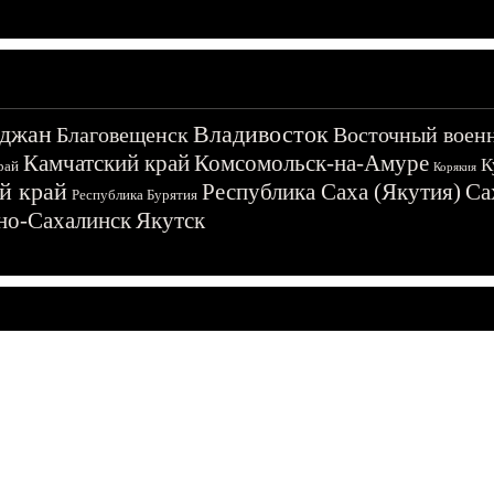
джан
Владивосток
Благовещенск
Восточный воен
Камчатский край
Комсомольск-на-Амуре
К
рай
Корякия
й край
Республика Саха (Якутия)
Са
Республика Бурятия
о-Сахалинск
Якутск