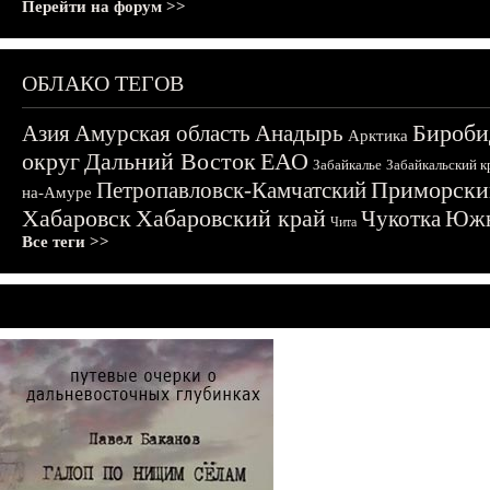
Перейти на форум >>
ОБЛАКО ТЕГОВ
Бироби
Азия
Амурская область
Анадырь
Арктика
округ
Дальний Восток
ЕАО
Забайкалье
Забайкальский к
Приморски
Петропавловск-Камчатский
на-Амуре
Хабаровск
Хабаровский край
Чукотка
Южн
Чита
Все теги >>