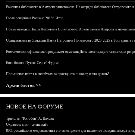
Районная библиотека в Амурске уничтожена. На очереди библиотека Островского в
Голая вечеринка Роснано 2015г. Итог.
Новые находки Павла Петровича Попельского: Архив газеты Природа и аномальные
Официальные публикации Павла Петровича Попельского 2023-2025 в Болгарии, в г
Комсомольск официально продолжает отмечать День памяти жертв сталинских репрес
Кого боится Путин: Сергей Фургал
Повышение платы в автобусах за проезд: кто виноват, и что делать?
Архив блогов >>
НОВОЕ НА ФОРУМЕ
Трилогия "Китобои" А. Вахова.
Охранник спит - смена идёт
80% российского медиаконтента это телевидение для пациентов психдиспансера и на