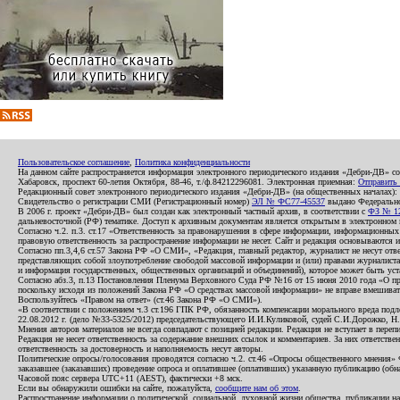
Пользовательское соглашение
,
Политика конфиденциальности
На данном сайте распространяется информация электронного периодического издания «Дебри-ДВ» с
Хабаровск, проспект 60-летия Октября, 88-46, т./ф.84212296081. Электронная приемная:
Отправить
Редакционный совет электронного периодического издания «Дебри-ДВ» (на общественных началах
Свидетельство о регистрации СМИ (Регистрационный номер)
ЭЛ № ФС77-45537
выдано Федеральной
В 2006 г. проект «Дебри-ДВ» был создан как электронный частный архив, в соответствии с
ФЗ № 12
дальневосточной (РФ) тематике. Доступ к архивным документам является открытым в электронном вид
Согласно ч.2. п.3. ст.17 «Ответственность за правонарушения в сфере информации, информационн
правовую ответственность за распространение информации не несет. Сайт и редакция основываются 
Согласно пп.3,4,6 ст.57 Закона РФ «О СМИ», «Редакция, главный редактор, журналист не несут отв
представляющих собой злоупотребление свободой массовой информации и (или) правами журналиста:
и информация государственных, общественных организаций и объединений), которое может быть уста
Согласно абз.3, п.13 Постановления Пленума Верховного Суда РФ №16 от 15 июня 2010 года «О пр
поскольку исходя из положений Закона РФ «О средствах массовой информации» не вправе вмешивать
Воспользуйтесь «Правом на ответ» (ст.46 Закона РФ «О СМИ»).
«В соответствии с положением ч.3 ст.196 ГПК РФ, обязанность компенсации морального вреда подле
22.08.2012 г. (дело №33-5325/2012) председательствующего И.И.Куликовой, судей С.И.Дорожко, Н
Мнения авторов материалов не всегда совпадают с позицией редакции. Редакция не вступает в перепи
Редакция не несет ответственность за содержание внешних ссылок и комментариев. За них ответств
ответственность за достоверность и наполняемость несут авторы.
Политические опросы/голосования проводятся согласно ч.2. ст.46 «Опросы общественного мнения» Фе
заказавшее (заказавших) проведение опроса и оплатившее (оплативших) указанную публикацию (обнаро
Часовой пояс сервера UTC+11 (AEST), фактически +8 мск.
Если вы обнаружили ошибки на сайте, пожалуйста,
сообщите нам об этом
.
Распространение информации о политической, социальной, духовной жизни общества, публикации на