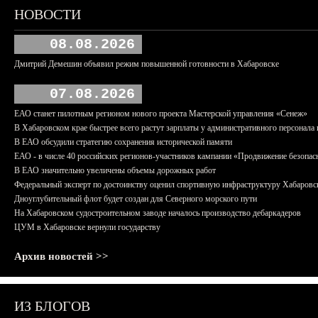
НОВОСТИ
08.08.2026
Дмитрий Демешин объявил режим повышенной готовности в Хабаровске
07.08.2026
ЕАО станет пилотным регионом нового проекта Мастерской управления «Сенеж»
В Хабаровском крае быстрее всего растут зарплаты у административного персонала 
В ЕАО обсудили стратегию сохранения исторической памяти
ЕАО - в числе 40 российских регионов-участников кампании «Продвижение безопас
В ЕАО значительно увеличены объемы дорожных работ
Федеральный эксперт по достоинству оценил спортивную инфраструктуру Хабаровс
Дноуглубительный флот будет создан для Северного морского пути
На Хабаровском судостроительном заводе началось производство дебаркадеров
ЦУМ в Хабаровске вернули государству
Архив новостей >>
ИЗ БЛОГОВ