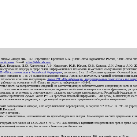
о знаком «Дебри-ДВ». 16+ Учредитель: Пронякин К.А. (член Союза журналистов России, член Союза писа
 сообщение
. E-mail:
editor@debri-dv.com
): К.А. Пронякин, И.Ю. Харитонова, А.Э. Мирмович, Ю.Н. Юрьев, Ю.В. Ковалев, Л.Н. Левина, А.Ю. Ж
 службой по надзору в сфере связи, информационных технологий и массовых коммуникаций (Роскомнадзо
5 «Об архивном деле в Российской Федерации»
, согласно п. 2 ст. 13 «Создание архивов». Основной фон
е, согласно п. 1 ст. 24 вышеобозначенного закона. Архивные документы к частной собственности редакци
ых технологий и защиты информации»
Закона РФ «Об информации, информационных технологиях и о защите
и работают на основании ст.8 «Право на доступ к информации» ФЗ-149.
етственности за распространение сведений, не соответствующих действительности и порочащих честь и д
 ...если они являются дословным воспроизведением сообщений и материалов или их фрагментов, распро
новлено и привлечено к ответственности за данное нарушение законодательства Российской Федерации о
актике применения судами Закона РФ «О средствах массовой информации», «по делам, вытекающим из со
ся в деятельность редакции, в ходе которой определяется содержание сообщений и материалов».
жит возложению на авторов, а по опубликованию опровержения, в порядке ч.2 ст.152 ГК РФ - на учредит
.В.Пестовой.
ску с авторами.
енны, соответственно, исключительно их правообладатели и авторы. Комментарии на сайте приравнены к
дерального закона от 12.06.2002 г. № 67-ФЗ «Об основных гарантиях избирательных прав и права на уча
дование) - едино - сайт, без оплаты - безвозмездно/бесплатно.
 актуальные темы, просветительские функции. Для мужчин и женщин. 16+ для детей старше 16 лет.