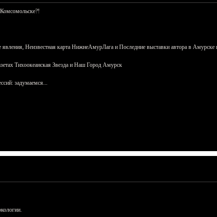
 Комсомольске?!
 явления, Неизвестная карта НижнеАмурЛага и Последние выставки автора в Амурске 
азетах Тихоокеанская Звезда и Наш Город Амурск
сий: задумаемся...
ркологии.