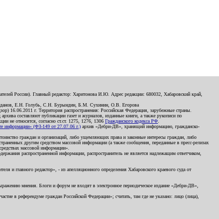
телей России). Главный редактор: Харитонова И.Ю. Адрес редакции: 680032, Хабаровский край,
данов, Е.Н. Голубь, С.Н. Бурындин, Б.М. Сухинин, О.В. Егорова
р) 16.06.2011 г. Территория распространения: Российская Федерация, зарубежные страны.
д архива составляют публикации газет и журналов, изданные книги, а также рукописи по
и не относятся, согласно ст.ст. 1275, 1276, 1306
Гражданского кодекса РФ
.
 информации» (ФЗ-149 от 27.07.06 г.)
архив «Дебри-ДВ», хранящий информацию, гражданско-
остоинство граждан и организаций, либо ущемляющих права и законные интересы граждан, либо
страненных другим средством массовой информации (а также сообщения, переданные в пресс-релизах
 средствах массовой информации».
держания распространенной информации, распространитель не является надлежащим ответчиком,
еля и главного редактор», - из апелляционного определения Хабаровского краевого суда от
 выражению мнения. Блоги и форум не входят в электронное периодическое издание «Дебри-ДВ»,
стие в референдуме граждан Российской Федерации»; считать, там где не указано: лицо (лица),