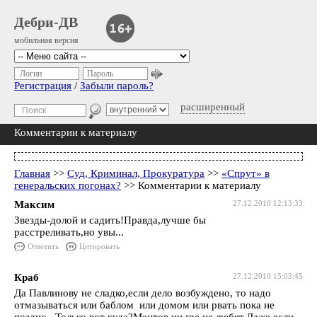
Дебри-ДВ
мобильная версия
Логин
Пароль
Регистрация
/
Забыли пароль?
расширенный
Комментарии к материалу
Главная
>>
Суд, Криминал, Прокуратура
>>
«Спрут» в
генеральских погонах?
>> Комментарии к материалу
Максим
27.12.2010 12:13:33
Звезды-долой и садить!Правда,лучше бы
расстреливать,но увы...
Ответить
Цитировать
Краб
27.12.2010 15:03:45
Да Павлинову не сладко,если дело возбуждено, то надо
отмазываться или баблом или домом или рвать пока не