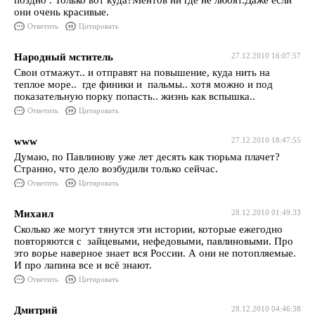
поздно . Только вот куда?Ментов ни где не любят.Даже если
они очень красивые.
Ответить
Цитировать
Народный мститель
27.12.2010 16:07:57
Свои отмажут.. и отправят на повышение, куда нить на
теплое море.. где финики и пальмы.. хотя можно и под
показательную порку попасть.. жизнь как вспышка..
Ответить
Цитировать
www
27.12.2010 18:47:55
Думаю, по Павлинову уже лет десять как тюрьма плачет?
Странно, что дело возбудили только сейчас.
Ответить
Цитировать
Михаил
28.12.2010 01:49:33
Сколько же могут тянутся эти истории, которые ежегодно
повторяются с зайцевыми, нефедовыми, павлиновыми. Про
это ворье наверное знает вся России. А они не потопляемые.
И про лапина все и всё знают.
Ответить
Цитировать
Дмитрий
28.12.2010 04:46:38