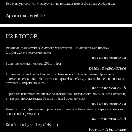
Бесплатную сеть Wi-Fi запустили на площади имени Ленина в Хабаровске
Архив новостей >>
ИЗ БЛОГОВ
Районная библиотека в Амурске уничтожена. На очереди библиотека
Островского в Комсомольске?!
павел попельский
Голая вечеринка Роснано 2015г. Итог.
Евгений Афанасьев
Новые находки Павла Петровича Попельского: Архив газеты Природа и
аномальные явления, Неизвестная карта НижнеАмурЛага и Последние выставки
автора в Амурске по 2025
павел попельский
Официальные публикации Павла Петровича Попельского 2023-2025 в Болгарии,
в газетах Тихоокеанская Звезда и Наш Город Амурск
павел попельский
Комсомольск официально продолжает отмечать День памяти жертв сталинских
репрессий: задумаемся...
павел попельский
Кого боится Путин: Сергей Фургал
Евгений Афанасьев