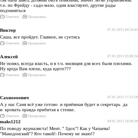
так папа завел, должны быть повязаны, значит легко управляемы.
т.е. по Фрейду - садо-мазо. одни властвуют, другие рады
подчиняться
Ответить
Цитировать
Виктор
07.01.2011 04:34:45
Саша, все пройдет. Главное, не суетись
Ответить
Цитировать
Алексей
07.01.2011 05:00:34
Не понял, всегда власть, и в т.ч. милиция для всех были плохими.
Ну кргда Вам плохо, куда идете???
Ответить
Цитировать
Сахноооович
07.01.2011 17:15:58
А у нас Саня всё уже готово и приёмная будет и секретарь да
и кровать правда прибитая к стенке.
Ответить
Цитировать
maks1212
09.01.2011 18:08:39
По поводу журналиста! Мент. " Здох"! Как у Чапаева!
"Македонский"? Кто такой!: Почему не знаю!?