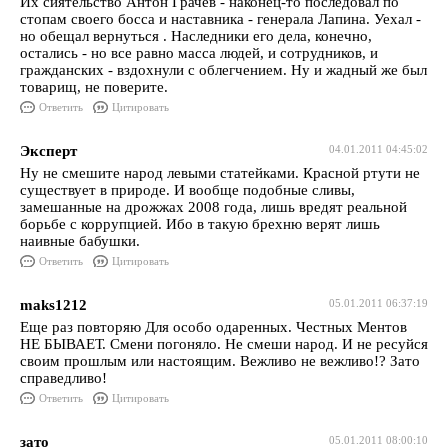
Их сиятельство Антон Грачев - наконец-то последовал по
стопам своего босса и наставника - генерала Лапина. Уехал -
но обещал вернуться . Наследники его дела, конечно,
остались - но все равно масса людей, и сотрудников, и
гражданских - вздохнули с облегчением. Ну и жадный же был
товарищ, не поверите.
Ответить
Цитировать
Эксперт
04.01.2011 04:45:02
Ну не смешите народ левыми статейками. Красной ртути не
существует в природе. И вообще подобные сливы,
замешанные на дрожжах 2008 года, лишь вредят реальной
борьбе с коррупцией. Ибо в такую брехню верят лишь
наивные бабушки.
Ответить
Цитировать
maks1212
05.01.2011 06:37:19
Еще раз повторяю Для особо одаренных. Честных Ментов
НЕ БЫВАЕТ. Смени погоняло. Не смеши народ. И не ресуйся
своим прошлым или настоящим. Вежливо не вежливо!? Зато
справедливо!
Ответить
Цитировать
зато
05.01.2011 08:00:10