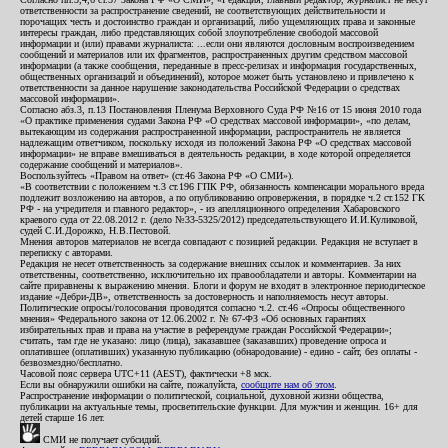
ответственности за распространение сведений, не соответствующих действительности и
порочащих честь и достоинство граждан и организаций, либо ущемляющих права и законные
интересы граждан, либо представляющих собой злоупотребление свободой массовой
информации и (или) правами журналиста: ...если они являются дословным воспроизведением
сообщений и материалов или их фрагментов, распространенных другим средством массовой
информации (а также сообщения, переданные в пресс-релизах и информация государственных,
общественных организаций и объединений), которое может быть установлено и привлечено к
ответственности за данное нарушение законодательства Российской Федерации о средствах
массовой информации».
Согласно абз.3, п.13 Постановления Пленума Верховного Суда РФ №16 от 15 июня 2010 года
«О практике применения судами Закона РФ «О средствах массовой информации», «по делам,
вытекающим из содержания распространенной информации, распространитель не является
надлежащим ответчиком, поскольку исходя из положений Закона РФ «О средствах массовой
информации» не вправе вмешиваться в деятельность редакции, в ходе которой определяется
содержание сообщений и материалов».
Воспользуйтесь «Правом на ответ» (ст.46 Закона РФ «О СМИ»).
«В соответствии с положением ч.3 ст.196 ГПК РФ, обязанность компенсации морального вреда
подлежит возложению на авторов, а по опубликованию опровержения, в порядке ч.2 ст.152 ГК
РФ - на учредителя и главного редактор», - из апелляционного определения Хабаровского
краевого суда от 22.08.2012 г. (дело №33-5325/2012) председательствующего И.И.Куликовой,
судей С.И.Дорожко, Н.В.Пестовой.
Мнения авторов материалов не всегда совпадают с позицией редакции. Редакция не вступает в
переписку с авторами.
Редакция не несет ответственность за содержание внешних ссылок и комментариев. За них
ответственны, соответственно, исключительно их правообладатели и авторы. Комментарии на
сайте приравнены к выражению мнения. Блоги и форум не входят в электронное периодическое
издание «Дебри-ДВ», ответственность за достоверность и наполняемость несут авторы.
Политические опросы/голосования проводятся согласно ч.2. ст.46 «Опросы общественного
мнения» Федерального закона от 12.06.2002 г. № 67-ФЗ «Об основных гарантиях
избирательных прав и права на участие в референдуме граждан Российской Федерации»;
считать, там где не указано: лицо (лица), заказавшее (заказавших) проведение опроса и
оплатившее (оплативших) указанную публикацию (обнародование) - едино - сайт, без оплаты -
безвозмездно/бесплатно.
Часовой пояс сервера UTC+11 (AEST), фактически +8 мск.
Если вы обнаружили ошибки на сайте, пожалуйста,
сообщите нам об этом
.
Распространение информации о политической, социальной, духовной жизни общества,
публикации на актуальные темы, просветительские функции. Для мужчин и женщин. 16+ для
детей старше 16 лет.
СМИ не получает субсидий.