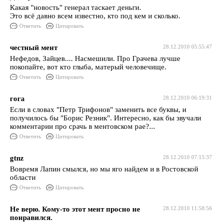
Какая "новость" генерал таскает деньги.
Это всё давно всем известно, кто под кем и сколько.
Ответить
Цитировать
честный мент
28.12.2010 05:55:47
Нефедов, Зайцев.... Насмешили. Про Грачева лучше
покопайте, вот кто глыба, матерый человечище.
Ответить
Цитировать
гога
28.12.2010 06:19:31
Если в словах "Петр Трифонов" заменить все буквы, и
получилось бы "Борис Резник". Интересно, как бы звучали
комментарии про срачь в ментовском рае?...
Ответить
Цитировать
gtnz
28.12.2010 07:15:37
Вовремя Лапин смылся, но мы яго найдем и в Ростовской
области
Ответить
Цитировать
Не верю. Кому-то этот мент просно не
28.12.2010 11:58:56
понравился.