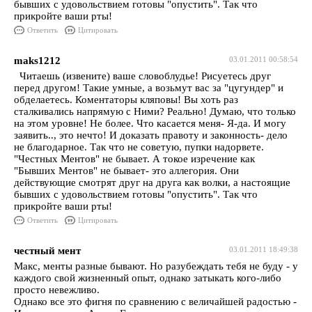
бывших с удовольствием готовы "опустить". Так что
прикройте ваши рты!
Ответить
Цитировать
maks1212
03.01.2011 00:58:54
Читаешь (извените) ваше словоблудье! Рисуетесь друг
перед другом! Такие умные, а возьмут вас за "цугундер" и
обделаетесь. Коментаторы кляповы! Вы хоть раз
сталкивались напрямую с Ними? Реально! Думаю, что только
на этом уровне! Не более. Что касается меня- Я-да. И могу
заявить.., это нечто! И доказать правоту и законность- дело
не благодарное. Так что не советую, пупки надорвете.
"Честных Ментов" не бывает. А токое изречение как
"Бывших Ментов" не бывает- это аллегория. Они
действующие смотрят друг на друга как волки, а настоящие
бывших с удовольствием готовы "опустить". Так что
прикройте ваши рты!
Ответить
Цитировать
честный мент
03.01.2011 18:49:38
Макс, менты разные бывают. Но разубеждать тебя не буду - у
каждого свой жизненный опыт, однако затыкать кого-либо
просто невежливо.
Однако все это фигня по сравнению с величайшей радостью -