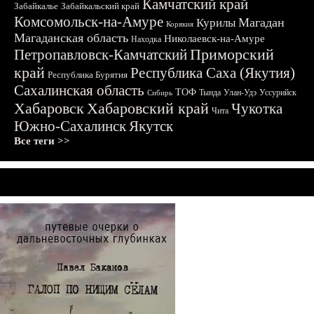
Камчатский край
Забайкалье
Забайкальский край
Комсомольск-на-Амуре
Магадан
Курилы
Корякия
Магаданская область
Николаевск-на-Амуре
Находка
Приморский
Петропавловск-Камчатский
край
Республика Саха (Якутия)
Республика Бурятия
Сахалинская область
ТОФ
Тында
Улан-Удэ
Уссурийск
Сибирь
Хабаровск
Хабаровский край
Чукотка
Чита
Южно-Сахалинск
Якутск
Все теги >>