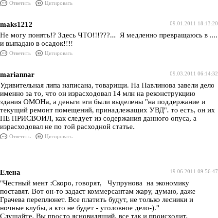
Ответить
Цитировать
maks1212
09.01.2011 18:13:20
Не могу понять!? Здесь ЧТО!!!???... Я медленно превращаюсь в ....
и выпадаю в осадок!!!!
Ответить
Цитировать
mariannar
09.03.2011 06:14:32
Удивительная липа написана, товарищи. На Павлинова завели дело
именно за то, что он израсходовал 14 млн на реконструкцию
здания ОМОНа, а деньги эти были выделены "на поддержание и
текущий ремонт помещений, принадлежащих УВД". то есть, он их
НЕ ПРИСВОИЛ, как следует из содержания данного опуса, а
израсходовал не по той расходной статье.
Ответить
Цитировать
Елена
19.06.2011 09:56:47
"Честный мент :Скоро, говорят, Чупрунова на экономику
поставят. Вот он-то задаст коммерсантам жару, думаю, даже
Грачева переплюнет. Все платить будут, не только лесники и
ночные клубы, а кто не будет - уголовное дело-)."
Слушайте, Вы просто ясновидящий, все так и происходит.