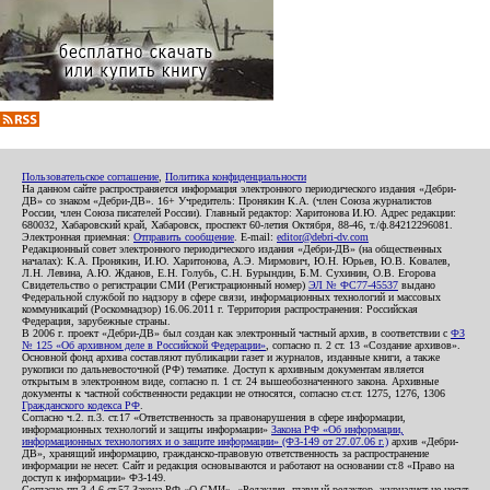
Пользовательское соглашение
,
Политика конфиденциальности
На данном сайте распространяется информация электронного периодического издания «Дебри-
ДВ» со знаком «Дебри-ДВ». 16+ Учредитель: Пронякин К.А. (член Союза журналистов
России, член Союза писателей России). Главный редактор: Харитонова И.Ю. Адрес редакции:
680032, Хабаровский край, Хабаровск, проспект 60-летия Октября, 88-46, т./ф.84212296081.
Электронная приемная:
Отправить сообщение
. E-mail:
editor@debri-dv.com
Редакционный совет электронного периодического издания «Дебри-ДВ» (на общественных
началах): К.А. Пронякин, И.Ю. Харитонова, А.Э. Мирмович, Ю.Н. Юрьев, Ю.В. Ковалев,
Л.Н. Левина, А.Ю. Жданов, Е.Н. Голубь, С.Н. Бурындин, Б.М. Сухинин, О.В. Егорова
Свидетельство о регистрации СМИ (Регистрационный номер)
ЭЛ № ФС77-45537
выдано
Федеральной службой по надзору в сфере связи, информационных технологий и массовых
коммуникаций (Роскомнадзор) 16.06.2011 г. Территория распространения: Российская
Федерация, зарубежные страны.
В 2006 г. проект «Дебри-ДВ» был создан как электронный частный архив, в соответствии с
ФЗ
№ 125 «Об архивном деле в Российской Федерации»
, согласно п. 2 ст. 13 «Создание архивов».
Основной фонд архива составляют публикации газет и журналов, изданные книги, а также
рукописи по дальневосточной (РФ) тематике. Доступ к архивным документам является
открытым в электронном виде, согласно п. 1 ст. 24 вышеобозначенного закона. Архивные
документы к частной собственности редакции не относятся, согласно ст.ст. 1275, 1276, 1306
Гражданского кодекса РФ
.
Согласно ч.2. п.3. ст.17 «Ответственность за правонарушения в сфере информации,
информационных технологий и защиты информации»
Закона РФ «Об информации,
информационных технологиях и о защите информации» (ФЗ-149 от 27.07.06 г.)
архив «Дебри-
ДВ», хранящий информацию, гражданско-правовую ответственность за распространение
информации не несет. Сайт и редакция основываются и работают на основании ст.8 «Право на
доступ к информации» ФЗ-149.
Согласно пп.3,4,6 ст.57 Закона РФ «О СМИ», «Редакция, главный редактор, журналист не несут