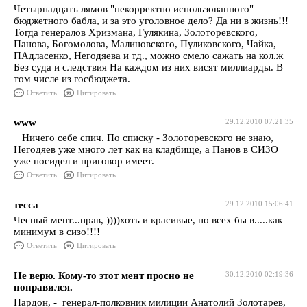
Четырнадцать лямов "некорректно использованного"
бюджетного бабла, и за это уголовное дело? Да ни в жизнь!!!
Тогда генералов Хризмана, Гулякина, Золоторевского,
Панова, Богомолова, Малиновского, Пуликовского, Чайка,
ПАдласенко, Негодяева и тд., можно смело сажать на кол.ж
Без суда и следствия На каждом из них висят миллиарды. В
том числе из госбюджета.
Ответить
Цитировать
www
29.12.2010 07:21:35
Ничего себе спич. По списку - Золоторевского не знаю,
Негодяев уже много лет как на кладбище, а Панов в СИЗО
уже посидел и приговор имеет.
Ответить
Цитировать
тесса
29.12.2010 15:06:41
Чесный мент...прав, ))))хоть и красивые, но всех бы в.....как
минимум в сизо!!!!
Ответить
Цитировать
Не верю. Кому-то этот мент просно не
30.12.2010 02:19:36
понравился.
Пардон, - генерал-полковник милиции Анатолий Золотарев,