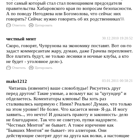
тот самый который стал стал помощником председателя
правительства Хабаровского края по вопросам безопасности.
А по поводу Негодяева или Богомолова, что сейчас них
говорить? Сейчас нужно говорить об их родственниках\\\
Ответить
Цитировать
честный мент
30.12.2010 19:20:52
Скоро, говорят, Чупрунова на экономику поставят. Вот он-то
задаст коммерсантам жару, думаю, даже Грачева переплюнет.
Все платить будут, не только лесники и ночные клубы, а кто
не будет - уголовное дело-).
Ответить
Цитировать
maks1212
03.01.2011 00:58:21
Читаешь (извените) ваше словоблудье! Рисуетесь друг
перед другом! Такие умные, а возьмут вас за "цугундер" и
обделаетесь. Коментаторы кляповы! Вы хоть раз
сталкивались напрямую с Ними? Реально! Думаю, что только
на этом уровне! Не более. Что касается меня- Я-да. И могу
заявить.., это нечто! И доказать правоту и законность- дело
не благодарное. Так что не советую, пупки надорвете.
"Честных Ментов" не бывает. А токое изречение как
"Бывших Ментов" не бывает- это аллегория. Они
действующие смотрят друг на друга как волки, а настоящие