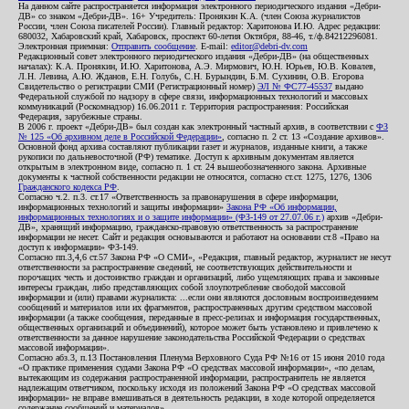
На данном сайте распространяется информация электронного периодического издания «Дебри-
ДВ» со знаком «Дебри-ДВ». 16+ Учредитель: Пронякин К.А. (член Союза журналистов
России, член Союза писателей России). Главный редактор: Харитонова И.Ю. Адрес редакции:
680032, Хабаровский край, Хабаровск, проспект 60-летия Октября, 88-46, т./ф.84212296081.
Электронная приемная:
Отправить сообщение
. E-mail:
editor@debri-dv.com
Редакционный совет электронного периодического издания «Дебри-ДВ» (на общественных
началах): К.А. Пронякин, И.Ю. Харитонова, А.Э. Мирмович, Ю.Н. Юрьев, Ю.В. Ковалев,
Л.Н. Левина, А.Ю. Жданов, Е.Н. Голубь, С.Н. Бурындин, Б.М. Сухинин, О.В. Егорова
Свидетельство о регистрации СМИ (Регистрационный номер)
ЭЛ № ФС77-45537
выдано
Федеральной службой по надзору в сфере связи, информационных технологий и массовых
коммуникаций (Роскомнадзор) 16.06.2011 г. Территория распространения: Российская
Федерация, зарубежные страны.
В 2006 г. проект «Дебри-ДВ» был создан как электронный частный архив, в соответствии с
ФЗ
№ 125 «Об архивном деле в Российской Федерации»
, согласно п. 2 ст. 13 «Создание архивов».
Основной фонд архива составляют публикации газет и журналов, изданные книги, а также
рукописи по дальневосточной (РФ) тематике. Доступ к архивным документам является
открытым в электронном виде, согласно п. 1 ст. 24 вышеобозначенного закона. Архивные
документы к частной собственности редакции не относятся, согласно ст.ст. 1275, 1276, 1306
Гражданского кодекса РФ
.
Согласно ч.2. п.3. ст.17 «Ответственность за правонарушения в сфере информации,
информационных технологий и защиты информации»
Закона РФ «Об информации,
информационных технологиях и о защите информации» (ФЗ-149 от 27.07.06 г.)
архив «Дебри-
ДВ», хранящий информацию, гражданско-правовую ответственность за распространение
информации не несет. Сайт и редакция основываются и работают на основании ст.8 «Право на
доступ к информации» ФЗ-149.
Согласно пп.3,4,6 ст.57 Закона РФ «О СМИ», «Редакция, главный редактор, журналист не несут
ответственности за распространение сведений, не соответствующих действительности и
порочащих честь и достоинство граждан и организаций, либо ущемляющих права и законные
интересы граждан, либо представляющих собой злоупотребление свободой массовой
информации и (или) правами журналиста: ...если они являются дословным воспроизведением
сообщений и материалов или их фрагментов, распространенных другим средством массовой
информации (а также сообщения, переданные в пресс-релизах и информация государственных,
общественных организаций и объединений), которое может быть установлено и привлечено к
ответственности за данное нарушение законодательства Российской Федерации о средствах
массовой информации».
Согласно абз.3, п.13 Постановления Пленума Верховного Суда РФ №16 от 15 июня 2010 года
«О практике применения судами Закона РФ «О средствах массовой информации», «по делам,
вытекающим из содержания распространенной информации, распространитель не является
надлежащим ответчиком, поскольку исходя из положений Закона РФ «О средствах массовой
информации» не вправе вмешиваться в деятельность редакции, в ходе которой определяется
содержание сообщений и материалов».