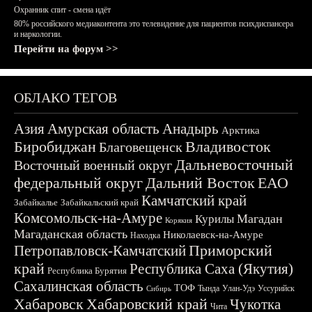
Охранник спит - смена идёт
80% российского медиаконтента это телевидение для пациентов психдиспансера
и наркологии.
Перейти на форум >>
ОБЛАКО ТЕГОВ
Азия
Амурская область
Анадырь
Арктика
Биробиджан
Владивосток
Благовещенск
Дальневосточный
Восточный военный округ
федеральный округ
Дальний Восток
ЕАО
Камчатский край
Забайкалье
Забайкальский край
Комсомольск-на-Амуре
Магадан
Курилы
Корякия
Магаданская область
Николаевск-на-Амуре
Находка
Приморский
Петропавловск-Камчатский
край
Республика Саха (Якутия)
Республика Бурятия
Сахалинская область
ТОФ
Тында
Улан-Удэ
Уссурийск
Сибирь
Хабаровск
Хабаровский край
Чукотка
Чита