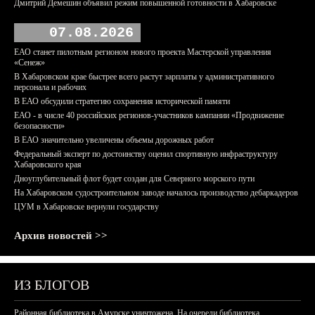
Дмитрий Демешин объявил режим повышенной готовности в Хабаровске
07.08.2026
ЕАО станет пилотным регионом нового проекта Мастерской управления
«Сенеж»
В Хабаровском крае быстрее всего растут зарплаты у административного
персонала и рабочих
В ЕАО обсудили стратегию сохранения исторической памяти
ЕАО - в числе 40 российских регионов-участников кампании «Продвижение
безопасности»
В ЕАО значительно увеличены объемы дорожных работ
Федеральный эксперт по достоинству оценил спортивную инфраструктуру
Хабаровского края
Дноуглубительный флот будет создан для Северного морского пути
На Хабаровском судостроительном заводе началось производство дебаркадеров
ЦУМ в Хабаровске вернули государству
Архив новостей >>
ИЗ БЛОГОВ
Районная библиотека в Амурске уничтожена. На очереди библиотека