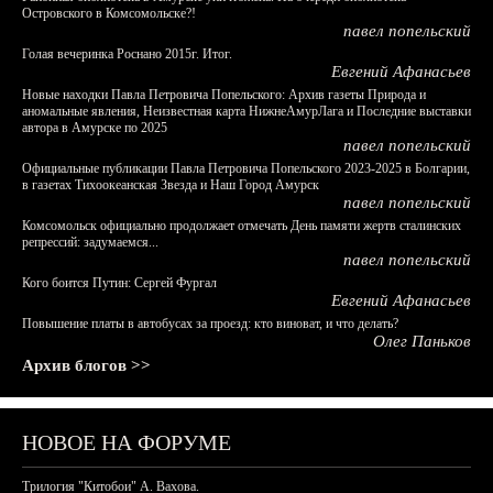
Островского в Комсомольске?!
павел попельский
Голая вечеринка Роснано 2015г. Итог.
Евгений Афанасьев
Новые находки Павла Петровича Попельского: Архив газеты Природа и
аномальные явления, Неизвестная карта НижнеАмурЛага и Последние выставки
автора в Амурске по 2025
павел попельский
Официальные публикации Павла Петровича Попельского 2023-2025 в Болгарии,
в газетах Тихоокеанская Звезда и Наш Город Амурск
павел попельский
Комсомольск официально продолжает отмечать День памяти жертв сталинских
репрессий: задумаемся...
павел попельский
Кого боится Путин: Сергей Фургал
Евгений Афанасьев
Повышение платы в автобусах за проезд: кто виноват, и что делать?
Олег Паньков
Архив блогов >>
НОВОЕ НА ФОРУМЕ
Трилогия "Китобои" А. Вахова.