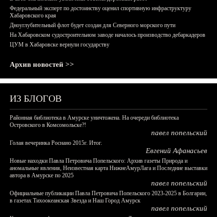
Федеральный эксперт по достоинству оценил спортивную инфраструктуру
Хабаровского края
Дноуглубительный флот будет создан для Северного морского пути
На Хабаровском судостроительном заводе началось производство дебаркадеров
ЦУМ в Хабаровске вернули государству
Архив новостей >>
ИЗ БЛОГОВ
Районная библиотека в Амурске уничтожена. На очереди библиотека
Островского в Комсомольске?!
павел попельский
Голая вечеринка Роснано 2015г. Итог.
Евгений Афанасьев
Новые находки Павла Петровича Попельского: Архив газеты Природа и
аномальные явления, Неизвестная карта НижнеАмурЛага и Последние выставки
автора в Амурске по 2025
павел попельский
Официальные публикации Павла Петровича Попельского 2023-2025 в Болгарии,
в газетах Тихоокеанская Звезда и Наш Город Амурск
павел попельский