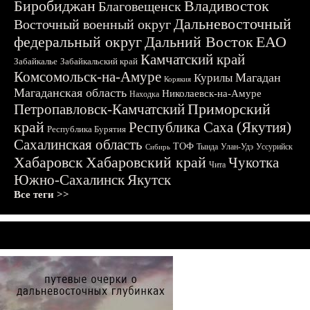
Биробиджан
Владивосток
Благовещенск
Дальневосточный
Восточный военный округ
федеральный округ
Дальний Восток
ЕАО
Камчатский край
Забайкалье
Забайкальский край
Комсомольск-на-Амуре
Магадан
Курилы
Корякия
Магаданская область
Николаевск-на-Амуре
Находка
Приморский
Петропавловск-Камчатский
край
Республика Саха (Якутия)
Республика Бурятия
Сахалинская область
ТОФ
Тында
Улан-Удэ
Уссурийск
Сибирь
Хабаровск
Хабаровский край
Чукотка
Чита
Южно-Сахалинск
Якутск
Все теги >>