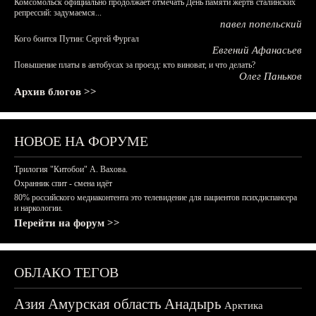
Комсомольск официально продолжает отмечать День памяти жертв сталинских
репрессий: задумаемся...
павел попельский
Кого боится Путин: Сергей Фургал
Евгений Афанасьев
Повышение платы в автобусах за проезд: кто виноват, и что делать?
Олег Паньков
Архив блогов >>
НОВОЕ НА ФОРУМЕ
Трилогия "Китобои" А. Вахова.
Охранник спит - смена идёт
80% российского медиаконтента это телевидение для пациентов психдиспансера
и наркологии.
Перейти на форум >>
ОБЛАКО ТЕГОВ
Азия
Амурская область
Анадырь
Арктика