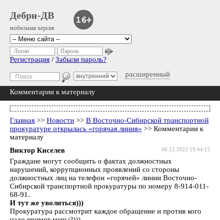
Дебри-ДВ
мобильная версия
Логин
Пароль
Регистрация
/
Забыли пароль?
расширенный
Комментарии к материалу
Главная
>>
Новости
>>
В Восточно-Сибирской транспортной
прокуратуре открылась «горячая линия»
>> Комментарии к
материалу
Виктор Киселев
06.12.2023 19:44:15
Граждане могут сообщить о фактах должностных
нарушений, коррупционных проявлений со стороны
должностных лиц на телефон «горячей» линии Восточно-
Сибирской транспортной прокуратуры по номеру 8-914-011-
68-91.
И тут же уволиться)))
Прокуратура рассмотрит каждое обращение и против кого
надо примет меры?)))