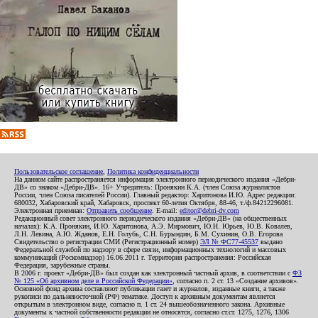
Пользовательское соглашение
,
Политика конфиденциальности
На данном сайте распространяется информация электронного периодического издания «Дебри-
ДВ» со знаком «Дебри-ДВ». 16+ Учредитель: Пронякин К.А. (член Союза журналистов
России, член Союза писателей России). Главный редактор: Харитонова И.Ю. Адрес редакции:
680032, Хабаровский край, Хабаровск, проспект 60-летия Октября, 88-46, т./ф.84212296081.
Электронная приемная:
Отправить сообщение
. E-mail:
editor@debri-dv.com
Редакционный совет электронного периодического издания «Дебри-ДВ» (на общественных
началах): К.А. Пронякин, И.Ю. Харитонова, А.Э. Мирмович, Ю.Н. Юрьев, Ю.В. Ковалев,
Л.Н. Левина, А.Ю. Жданов, Е.Н. Голубь, С.Н. Бурындин, Б.М. Сухинин, О.В. Егорова
Свидетельство о регистрации СМИ (Регистрационный номер)
ЭЛ № ФС77-45537
выдано
Федеральной службой по надзору в сфере связи, информационных технологий и массовых
коммуникаций (Роскомнадзор) 16.06.2011 г. Территория распространения: Российская
Федерация, зарубежные страны.
В 2006 г. проект «Дебри-ДВ» был создан как электронный частный архив, в соответствии с
ФЗ
№ 125 «Об архивном деле в Российской Федерации»
, согласно п. 2 ст. 13 «Создание архивов».
Основной фонд архива составляют публикации газет и журналов, изданные книги, а также
рукописи по дальневосточной (РФ) тематике. Доступ к архивным документам является
открытым в электронном виде, согласно п. 1 ст. 24 вышеобозначенного закона. Архивные
документы к частной собственности редакции не относятся, согласно ст.ст. 1275, 1276, 1306