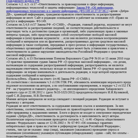
Гражданского кодекса РФ
.
Согласно ч.2. п.3. ст.17 «Ответственность за правонарушения в сфере информации,
информационных технологий и защиты информации»
Закона РФ «Об информации,
информационных технологиях и о защите информации» (ФЗ-149 от 27.07.06 г.)
архив «Дебри-
ДВ», хранящий информацию, гражданско-правовую ответственность за распространение
информации не несет. Сайт и редакция основываются и работают на основании ст.8 «Право на
доступ к информации» ФЗ-149.
Согласно пп.3,4,6 ст.57 Закона РФ «О СМИ», «Редакция, главный редактор, журналист не несут
ответственности за распространение сведений, не соответствующих действительности и
порочащих честь и достоинство граждан и организаций, либо ущемляющих права и законные
интересы граждан, либо представляющих собой злоупотребление свободой массовой
информации и (или) правами журналиста: ...если они являются дословным воспроизведением
сообщений и материалов или их фрагментов, распространенных другим средством массовой
информации (а также сообщения, переданные в пресс-релизах и информация государственных,
общественных организаций и объединений), которое может быть установлено и привлечено к
ответственности за данное нарушение законодательства Российской Федерации о средствах
массовой информации».
Согласно абз.3, п.13 Постановления Пленума Верховного Суда РФ №16 от 15 июня 2010 года
«О практике применения судами Закона РФ «О средствах массовой информации», «по делам,
вытекающим из содержания распространенной информации, распространитель не является
надлежащим ответчиком, поскольку исходя из положений Закона РФ «О средствах массовой
информации» не вправе вмешиваться в деятельность редакции, в ходе которой определяется
содержание сообщений и материалов».
Воспользуйтесь «Правом на ответ» (ст.46 Закона РФ «О СМИ»).
«В соответствии с положением ч.3 ст.196 ГПК РФ, обязанность компенсации морального вреда
подлежит возложению на авторов, а по опубликованию опровержения, в порядке ч.2 ст.152 ГК
РФ - на учредителя и главного редактор», - из апелляционного определения Хабаровского
краевого суда от 22.08.2012 г. (дело №33-5325/2012) председательствующего И.И.Куликовой,
судей С.И.Дорожко, Н.В.Пестовой.
Мнения авторов материалов не всегда совпадают с позицией редакции. Редакция не вступает в
переписку с авторами.
Редакция не несет ответственность за содержание внешних ссылок и комментариев. За них
ответственны, соответственно, исключительно их правообладатели и авторы. Комментарии на
сайте приравнены к выражению мнения. Блоги и форум не входят в электронное периодическое
издание «Дебри-ДВ», ответственность за достоверность и наполняемость несут авторы.
Политические опросы/голосования проводятся согласно ч.2. ст.46 «Опросы общественного
мнения» Федерального закона от 12.06.2002 г. № 67-ФЗ «Об основных гарантиях
избирательных прав и права на участие в референдуме граждан Российской Федерации»;
считать, там где не указано: лицо (лица), заказавшее (заказавших) проведение опроса и
оплатившее (оплативших) указанную публикацию (обнародование) - едино - сайт, без оплаты -
безвозмездно/бесплатно.