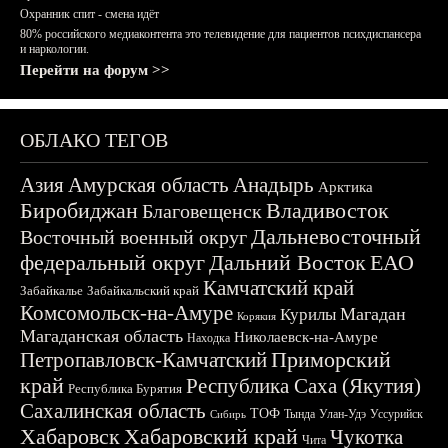
Охранник спит - смена идёт
80% российского медиаконтента это телевидение для пациентов психдиспансера
и наркологии.
Перейти на форум >>
ОБЛАКО ТЕГОВ
Азия
Амурская область
Анадырь
Арктика
Биробиджан
Владивосток
Благовещенск
Дальневосточный
Восточный военный округ
федеральный округ
Дальний Восток
ЕАО
Камчатский край
Забайкалье
Забайкальский край
Комсомольск-на-Амуре
Магадан
Курилы
Корякия
Магаданская область
Николаевск-на-Амуре
Находка
Приморский
Петропавловск-Камчатский
край
Республика Саха (Якутия)
Республика Бурятия
Сахалинская область
ТОФ
Тында
Улан-Удэ
Уссурийск
Сибирь
Хабаровск
Хабаровский край
Чукотка
Чита