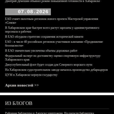
Дмитрий Демешин объявил режим повышенной готовности в Хабаровске
07.08.2026
ЕАО станет пилотным регионом нового проекта Мастерской управления
«Сенеж»
В Хабаровском крае быстрее всего растут зарплаты у административного
персонала и рабочих
В ЕАО обсудили стратегию сохранения исторической памяти
ЕАО - в числе 40 российских регионов-участников кампании «Продвижение
безопасности»
В ЕАО значительно увеличены объемы дорожных работ
Федеральный эксперт по достоинству оценил спортивную инфраструктуру
Хабаровского края
Дноуглубительный флот будет создан для Северного морского пути
На Хабаровском судостроительном заводе началось производство дебаркадеров
ЦУМ в Хабаровске вернули государству
Архив новостей >>
ИЗ БЛОГОВ
Районная библиотека в Амурске уничтожена. На очереди библиотека