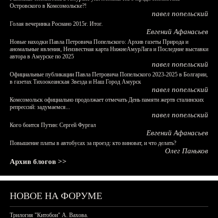
Островского в Комсомольске?!
павел попельский
Голая вечеринка Роснано 2015г. Итог.
Евгений Афанасьев
Новые находки Павла Петровича Попельского: Архив газеты Природа и
аномальные явления, Неизвестная карта НижнеАмурЛага и Последние выставки
автора в Амурске по 2025
павел попельский
Официальные публикации Павла Петровича Попельского 2023-2025 в Болгарии,
в газетах Тихоокеанская Звезда и Наш Город Амурск
павел попельский
Комсомольск официально продолжает отмечать День памяти жертв сталинских
репрессий: задумаемся...
павел попельский
Кого боится Путин: Сергей Фургал
Евгений Афанасьев
Повышение платы в автобусах за проезд: кто виноват, и что делать?
Олег Паньков
Архив блогов >>
НОВОЕ НА ФОРУМЕ
Трилогия "Китобои" А. Вахова.