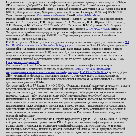
На данном сайте распространяется информация электронного периодического издания «Дебри-
ДВ» со знаком «Дебри-ДВ». 16+ Учредитель: Пронякин К.А. (член Союза журналистов
России, член Союза писателей России). Главный редактор: Харитонова И.Ю. Адрес редакции:
680032, Хабаровский край, Хабаровск, проспект 60-летия Октября, 88-46, т./ф.84212296081.
Электронная приемная:
Отправить сообщение
. E-mail:
editor@debri-dv.com
Редакционный совет электронного периодического издания «Дебри-ДВ» (на общественных
началах): К.А. Пронякин, И.Ю. Харитонова, А.Э. Мирмович, Ю.Н. Юрьев, Ю.В. Ковалев,
Л.Н. Левина, А.Ю. Жданов, Е.Н. Голубь, С.Н. Бурындин, Б.М. Сухинин, О.В. Егорова
Свидетельство о регистрации СМИ (Регистрационный номер)
ЭЛ № ФС77-45537
выдано
Федеральной службой по надзору в сфере связи, информационных технологий и массовых
коммуникаций (Роскомнадзор) 16.06.2011 г. Территория распространения: Российская
Федерация, зарубежные страны.
В 2006 г. проект «Дебри-ДВ» был создан как электронный частный архив, в соответствии с
ФЗ
№ 125 «Об архивном деле в Российской Федерации»
, согласно п. 2 ст. 13 «Создание архивов».
Основной фонд архива составляют публикации газет и журналов, изданные книги, а также
рукописи по дальневосточной (РФ) тематике. Доступ к архивным документам является
открытым в электронном виде, согласно п. 1 ст. 24 вышеобозначенного закона. Архивные
документы к частной собственности редакции не относятся, согласно ст.ст. 1275, 1276, 1306
Гражданского кодекса РФ
.
Согласно ч.2. п.3. ст.17 «Ответственность за правонарушения в сфере информации,
информационных технологий и защиты информации»
Закона РФ «Об информации,
информационных технологиях и о защите информации» (ФЗ-149 от 27.07.06 г.)
архив «Дебри-
ДВ», хранящий информацию, гражданско-правовую ответственность за распространение
информации не несет. Сайт и редакция основываются и работают на основании ст.8 «Право на
доступ к информации» ФЗ-149.
Согласно пп.3,4,6 ст.57 Закона РФ «О СМИ», «Редакция, главный редактор, журналист не несут
ответственности за распространение сведений, не соответствующих действительности и
порочащих честь и достоинство граждан и организаций, либо ущемляющих права и законные
интересы граждан, либо представляющих собой злоупотребление свободой массовой
информации и (или) правами журналиста: ...если они являются дословным воспроизведением
сообщений и материалов или их фрагментов, распространенных другим средством массовой
информации (а также сообщения, переданные в пресс-релизах и информация государственных,
общественных организаций и объединений), которое может быть установлено и привлечено к
ответственности за данное нарушение законодательства Российской Федерации о средствах
массовой информации».
Согласно абз.3, п.13 Постановления Пленума Верховного Суда РФ №16 от 15 июня 2010 года
«О практике применения судами Закона РФ «О средствах массовой информации», «по делам,
вытекающим из содержания распространенной информации, распространитель не является
надлежащим ответчиком, поскольку исходя из положений Закона РФ «О средствах массовой
информации» не вправе вмешиваться в деятельность редакции, в ходе которой определяется
содержание сообщений и материалов».