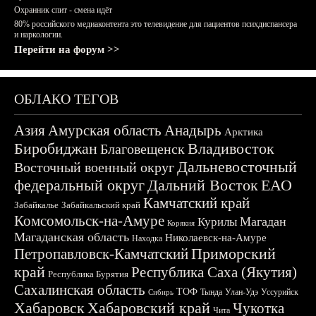
Охранник спит - смена идёт
80% российского медиаконтента это телевидение для пациентов психдиспансера
и наркологии.
Перейти на форум >>
ОБЛАКО ТЕГОВ
Азия
Амурская область
Анадырь
Арктика
Биробиджан
Владивосток
Благовещенск
Дальневосточный
Восточный военный округ
федеральный округ
Дальний Восток
ЕАО
Камчатский край
Забайкалье
Забайкальский край
Комсомольск-на-Амуре
Магадан
Курилы
Корякия
Магаданская область
Николаевск-на-Амуре
Находка
Приморский
Петропавловск-Камчатский
край
Республика Саха (Якутия)
Республика Бурятия
Сахалинская область
ТОФ
Тында
Улан-Удэ
Уссурийск
Сибирь
Хабаровск
Хабаровский край
Чукотка
Чита