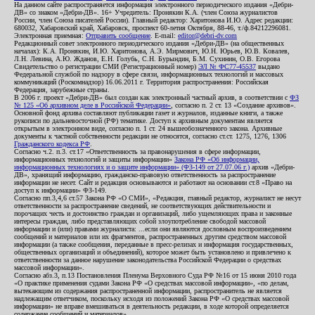
На данном сайте распространяется информация электронного периодического издания «Дебри-
ДВ» со знаком «Дебри-ДВ». 16+ Учредитель: Пронякин К.А. (член Союза журналистов
России, член Союза писателей России). Главный редактор: Харитонова И.Ю. Адрес редакции:
680032, Хабаровский край, Хабаровск, проспект 60-летия Октября, 88-46, т./ф.84212296081.
Электронная приемная:
Отправить сообщение
. E-mail:
editor@debri-dv.com
Редакционный совет электронного периодического издания «Дебри-ДВ» (на общественных
началах): К.А. Пронякин, И.Ю. Харитонова, А.Э. Мирмович, Ю.Н. Юрьев, Ю.В. Ковалев,
Л.Н. Левина, А.Ю. Жданов, Е.Н. Голубь, С.Н. Бурындин, Б.М. Сухинин, О.В. Егорова
Свидетельство о регистрации СМИ (Регистрационный номер)
ЭЛ № ФС77-45537
выдано
Федеральной службой по надзору в сфере связи, информационных технологий и массовых
коммуникаций (Роскомнадзор) 16.06.2011 г. Территория распространения: Российская
Федерация, зарубежные страны.
В 2006 г. проект «Дебри-ДВ» был создан как электронный частный архив, в соответствии с
ФЗ
№ 125 «Об архивном деле в Российской Федерации»
, согласно п. 2 ст. 13 «Создание архивов».
Основной фонд архива составляют публикации газет и журналов, изданные книги, а также
рукописи по дальневосточной (РФ) тематике. Доступ к архивным документам является
открытым в электронном виде, согласно п. 1 ст. 24 вышеобозначенного закона. Архивные
документы к частной собственности редакции не относятся, согласно ст.ст. 1275, 1276, 1306
Гражданского кодекса РФ
.
Согласно ч.2. п.3. ст.17 «Ответственность за правонарушения в сфере информации,
информационных технологий и защиты информации»
Закона РФ «Об информации,
информационных технологиях и о защите информации» (ФЗ-149 от 27.07.06 г.)
архив «Дебри-
ДВ», хранящий информацию, гражданско-правовую ответственность за распространение
информации не несет. Сайт и редакция основываются и работают на основании ст.8 «Право на
доступ к информации» ФЗ-149.
Согласно пп.3,4,6 ст.57 Закона РФ «О СМИ», «Редакция, главный редактор, журналист не несут
ответственности за распространение сведений, не соответствующих действительности и
порочащих честь и достоинство граждан и организаций, либо ущемляющих права и законные
интересы граждан, либо представляющих собой злоупотребление свободой массовой
информации и (или) правами журналиста: ...если они являются дословным воспроизведением
сообщений и материалов или их фрагментов, распространенных другим средством массовой
информации (а также сообщения, переданные в пресс-релизах и информация государственных,
общественных организаций и объединений), которое может быть установлено и привлечено к
ответственности за данное нарушение законодательства Российской Федерации о средствах
массовой информации».
Согласно абз.3, п.13 Постановления Пленума Верховного Суда РФ №16 от 15 июня 2010 года
«О практике применения судами Закона РФ «О средствах массовой информации», «по делам,
вытекающим из содержания распространенной информации, распространитель не является
надлежащим ответчиком, поскольку исходя из положений Закона РФ «О средствах массовой
информации» не вправе вмешиваться в деятельность редакции, в ходе которой определяется
содержание сообщений и материалов».