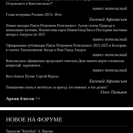
Островского в Комсомольске?!
павел попельский
Голая вечеринка Роснано 2015г. Итог.
Евгений Афанасьев
Новые находки Павла Петровича Попельского: Архив газеты Природа и
аномальные явления, Неизвестная карта НижнеАмурЛага и Последние выставки
автора в Амурске по 2025
павел попельский
Официальные публикации Павла Петровича Попельского 2023-2025 в Болгарии,
в газетах Тихоокеанская Звезда и Наш Город Амурск
павел попельский
Комсомольск официально продолжает отмечать День памяти жертв сталинских
репрессий: задумаемся...
павел попельский
Кого боится Путин: Сергей Фургал
Евгений Афанасьев
Повышение платы в автобусах за проезд: кто виноват, и что делать?
Олег Паньков
Архив блогов >>
НОВОЕ НА ФОРУМЕ
Трилогия "Китобои" А. Вахова.