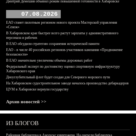
Дмитрий Демешин объявил режим повышенной готовности в Хабаровске
07.08.2026
ЕАО станет пилотным регионом нового проекта Мастерской управления
«Сенеж»
В Хабаровском крае быстрее всего растут зарплаты у административного
персонала и рабочих
В ЕАО обсудили стратегию сохранения исторической памяти
ЕАО - в числе 40 российских регионов-участников кампании «Продвижение
безопасности»
В ЕАО значительно увеличены объемы дорожных работ
Федеральный эксперт по достоинству оценил спортивную инфраструктуру
Хабаровского края
Дноуглубительный флот будет создан для Северного морского пути
На Хабаровском судостроительном заводе началось производство дебаркадеров
ЦУМ в Хабаровске вернули государству
Архив новостей >>
ИЗ БЛОГОВ
Районная библиотека в Амурске уничтожена. На очереди библиотека