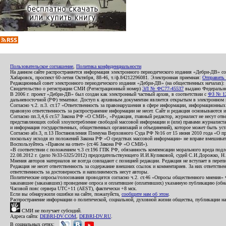
Пользовательское соглашение
,
Политика конфиденциальности
На данном сайте распространяется информация электронного периодического издания «Дебри-ДВ» с
Хабаровск, проспект 60-летия Октября, 88-46, т./ф.84212296081. Электронная приемная:
Отправить
Редакционный совет электронного периодического издания «Дебри-ДВ» (на общественных началах
Свидетельство о регистрации СМИ (Регистрационный номер)
ЭЛ № ФС77-45537
выдано Федеральной
В 2006 г. проект «Дебри-ДВ» был создан как электронный частный архив, в соответствии с
ФЗ № 12
дальневосточной (РФ) тематике. Доступ к архивным документам является открытым в электронном вид
Согласно ч.2. п.3. ст.17 «Ответственность за правонарушения в сфере информации, информационн
правовую ответственность за распространение информации не несет. Сайт и редакция основываются 
Согласно пп.3,4,6 ст.57 Закона РФ «О СМИ», «Редакция, главный редактор, журналист не несут отв
представляющих собой злоупотребление свободой массовой информации и (или) правами журналиста:
и информация государственных, общественных организаций и объединений), которое может быть уста
Согласно абз.3, п.13 Постановления Пленума Верховного Суда РФ №16 от 15 июня 2010 года «О пр
поскольку исходя из положений Закона РФ «О средствах массовой информации» не вправе вмешивать
Воспользуйтесь «Правом на ответ» (ст.46 Закона РФ «О СМИ»).
«В соответствии с положением ч.3 ст.196 ГПК РФ, обязанность компенсации морального вреда подле
22.08.2012 г. (дело №33-5325/2012) председательствующего И.И.Куликовой, судей С.И.Дорожко, Н
Мнения авторов материалов не всегда совпадают с позицией редакции. Редакция не вступает в перепи
Редакция не несет ответственность за содержание внешних ссылок и комментариев. За них ответств
ответственность за достоверность и наполняемость несут авторы.
Политические опросы/голосования проводятся согласно ч.2. ст.46 «Опросы общественного мнения» Фе
заказавшее (заказавших) проведение опроса и оплатившее (оплативших) указанную публикацию (обнаро
Часовой пояс сервера UTC+11 (AEST), фактически +8 мск.
Если вы обнаружили ошибки на сайте, пожалуйста,
сообщите нам об этом
.
Распространение информации о политической, социальной, духовной жизни общества, публикации на
СМИ не получает субсидий.
Адреса сайта:
DEBRI-DV.COM
,
DEBRI-DV.RU
.
В социальных сетях: