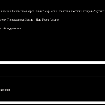
 явления, Неизвестная карта НижнеАмурЛага и Последние выставки автора в Амурске 
азетах Тихоокеанская Звезда и Наш Город Амурск
сий: задумаемся...
ркологии.