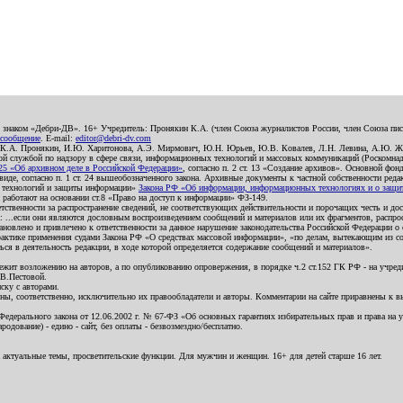
о знаком «Дебри-ДВ». 16+ Учредитель: Пронякин К.А. (член Союза журналистов России, член Союза писа
 сообщение
. E-mail:
editor@debri-dv.com
): К.А. Пронякин, И.Ю. Харитонова, А.Э. Мирмович, Ю.Н. Юрьев, Ю.В. Ковалев, Л.Н. Левина, А.Ю. Ж
 службой по надзору в сфере связи, информационных технологий и массовых коммуникаций (Роскомнадзо
5 «Об архивном деле в Российской Федерации»
, согласно п. 2 ст. 13 «Создание архивов». Основной фон
е, согласно п. 1 ст. 24 вышеобозначенного закона. Архивные документы к частной собственности редакци
ых технологий и защиты информации»
Закона РФ «Об информации, информационных технологиях и о защите
и работают на основании ст.8 «Право на доступ к информации» ФЗ-149.
етственности за распространение сведений, не соответствующих действительности и порочащих честь и д
 ...если они являются дословным воспроизведением сообщений и материалов или их фрагментов, распро
новлено и привлечено к ответственности за данное нарушение законодательства Российской Федерации о
актике применения судами Закона РФ «О средствах массовой информации», «по делам, вытекающим из со
ся в деятельность редакции, в ходе которой определяется содержание сообщений и материалов».
жит возложению на авторов, а по опубликованию опровержения, в порядке ч.2 ст.152 ГК РФ - на учредит
.В.Пестовой.
ску с авторами.
енны, соответственно, исключительно их правообладатели и авторы. Комментарии на сайте приравнены к
дерального закона от 12.06.2002 г. № 67-ФЗ «Об основных гарантиях избирательных прав и права на уча
дование) - едино - сайт, без оплаты - безвозмездно/бесплатно.
 актуальные темы, просветительские функции. Для мужчин и женщин. 16+ для детей старше 16 лет.