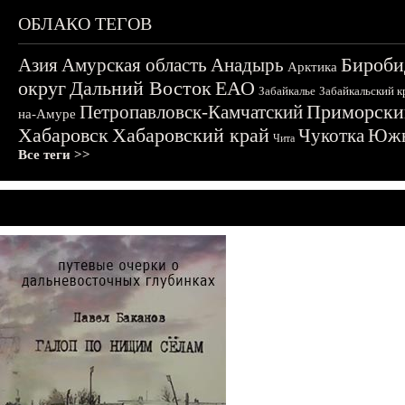
ОБЛАКО ТЕГОВ
Бироби
Азия
Амурская область
Анадырь
Арктика
округ
Дальний Восток
ЕАО
Забайкалье
Забайкальский к
Приморски
Петропавловск-Камчатский
на-Амуре
Хабаровск
Хабаровский край
Чукотка
Южн
Чита
Все теги >>