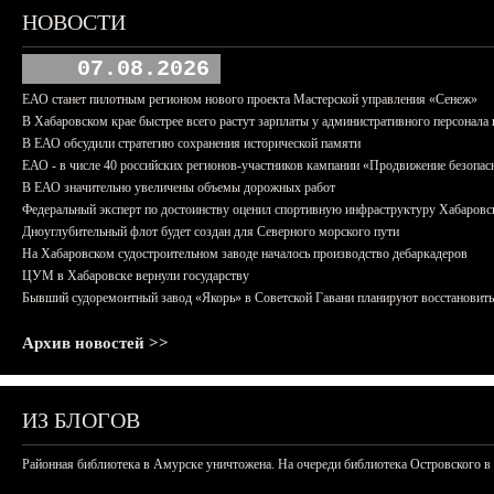
НОВОСТИ
07.08.2026
ЕАО станет пилотным регионом нового проекта Мастерской управления «Сенеж»
В Хабаровском крае быстрее всего растут зарплаты у административного персонала 
В ЕАО обсудили стратегию сохранения исторической памяти
ЕАО - в числе 40 российских регионов-участников кампании «Продвижение безопас
В ЕАО значительно увеличены объемы дорожных работ
Федеральный эксперт по достоинству оценил спортивную инфраструктуру Хабаровс
Дноуглубительный флот будет создан для Северного морского пути
На Хабаровском судостроительном заводе началось производство дебаркадеров
ЦУМ в Хабаровске вернули государству
Бывший судоремонтный завод «Якорь» в Советской Гавани планируют восстановить
Архив новостей >>
ИЗ БЛОГОВ
Районная библиотека в Амурске уничтожена. На очереди библиотека Островского в