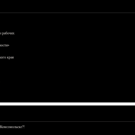
и рабочих
ности»
кого края
 Комсомольске?!