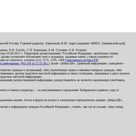
телей России). Главный редактор: Харитонова И.Ю. Адрес редакции: 680032, Хабаровский край,
данов, Е.Н. Голубь, С.Н. Бурындин, Б.М. Сухинин, О.В. Егорова
р) 16.06.2011 г. Территория распространения: Российская Федерация, зарубежные страны.
д архива составляют публикации газет и журналов, изданные книги, а также рукописи по
и не относятся, согласно ст.ст. 1275, 1276, 1306
Гражданского кодекса РФ
.
 информации» (ФЗ-149 от 27.07.06 г.)
архив «Дебри-ДВ», хранящий информацию, гражданско-
остоинство граждан и организаций, либо ущемляющих права и законные интересы граждан, либо
страненных другим средством массовой информации (а также сообщения, переданные в пресс-релизах
 средствах массовой информации».
держания распространенной информации, распространитель не является надлежащим ответчиком,
еля и главного редактор», - из апелляционного определения Хабаровского краевого суда от
 выражению мнения. Блоги и форум не входят в электронное периодическое издание «Дебри-ДВ»,
стие в референдуме граждан Российской Федерации»; считать, там где не указано: лицо (лица),