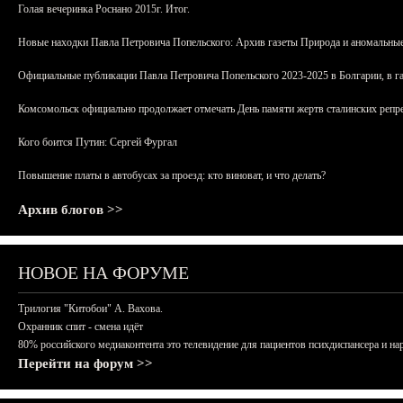
Голая вечеринка Роснано 2015г. Итог.
Новые находки Павла Петровича Попельского: Архив газеты Природа и аномальные
Официальные публикации Павла Петровича Попельского 2023-2025 в Болгарии, в г
Комсомольск официально продолжает отмечать День памяти жертв сталинских репрес
Кого боится Путин: Сергей Фургал
Повышение платы в автобусах за проезд: кто виноват, и что делать?
Архив блогов >>
НОВОЕ НА ФОРУМЕ
Трилогия "Китобои" А. Вахова.
Охранник спит - смена идёт
80% российского медиаконтента это телевидение для пациентов психдиспансера и на
Перейти на форум >>