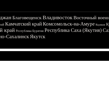
джан
Владивосток
Благовещенск
Восточный воен
Камчатский край
Комсомольск-на-Амуре
К
рай
Корякия
й край
Республика Саха (Якутия)
Са
Республика Бурятия
о-Сахалинск
Якутск