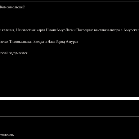
 Комсомольске?!
 явления, Неизвестная карта НижнеАмурЛага и Последние выставки автора в Амурске 
азетах Тихоокеанская Звезда и Наш Город Амурск
сий: задумаемся...
ркологии.