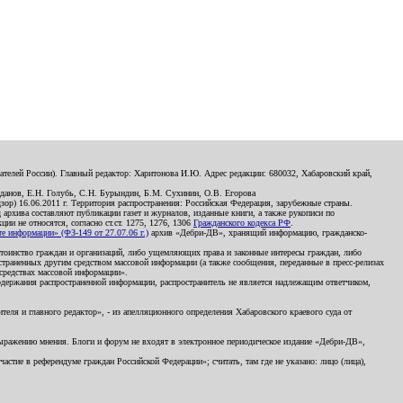
телей России). Главный редактор: Харитонова И.Ю. Адрес редакции: 680032, Хабаровский край,
данов, Е.Н. Голубь, С.Н. Бурындин, Б.М. Сухинин, О.В. Егорова
р) 16.06.2011 г. Территория распространения: Российская Федерация, зарубежные страны.
д архива составляют публикации газет и журналов, изданные книги, а также рукописи по
и не относятся, согласно ст.ст. 1275, 1276, 1306
Гражданского кодекса РФ
.
 информации» (ФЗ-149 от 27.07.06 г.)
архив «Дебри-ДВ», хранящий информацию, гражданско-
остоинство граждан и организаций, либо ущемляющих права и законные интересы граждан, либо
страненных другим средством массовой информации (а также сообщения, переданные в пресс-релизах
 средствах массовой информации».
держания распространенной информации, распространитель не является надлежащим ответчиком,
еля и главного редактор», - из апелляционного определения Хабаровского краевого суда от
 выражению мнения. Блоги и форум не входят в электронное периодическое издание «Дебри-ДВ»,
стие в референдуме граждан Российской Федерации»; считать, там где не указано: лицо (лица),