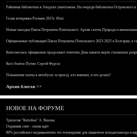
Районная библиотека в Амурске уничтожена. На очереди библиотека Островского в
Голая вечеринка Роснано 2015г. Итог.
Новые находки Павла Петровича Попельского: Архив газеты Природа и аномальные
Официальные публикации Павла Петровича Попельского 2023-2025 в Болгарии, в г
Комсомольск официально продолжает отмечать День памяти жертв сталинских репрес
Кого боится Путин: Сергей Фургал
Повышение платы в автобусах за проезд: кто виноват, и что делать?
Архив блогов >>
НОВОЕ НА ФОРУМЕ
Трилогия "Китобои" А. Вахова.
Охранник спит - смена идёт
80% российского медиаконтента это телевидение для пациентов психдиспансера и на