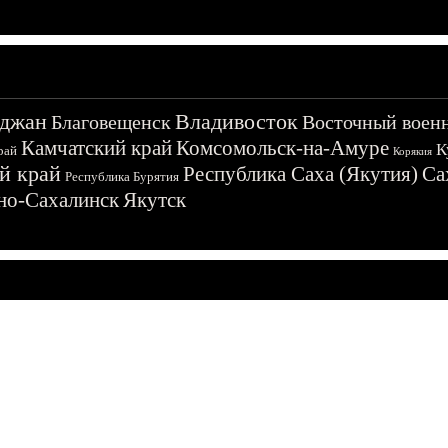
джан
Владивосток
Благовещенск
Восточный воен
Камчатский край
Комсомольск-на-Амуре
К
рай
Корякия
й край
Республика Саха (Якутия)
Са
Республика Бурятия
о-Сахалинск
Якутск