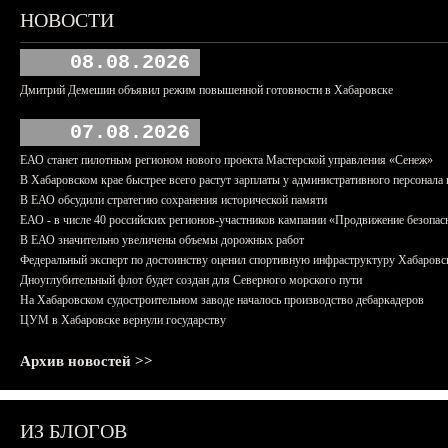
НОВОСТИ
08.08.2026
Дмитрий Демешин объявил режим повышенной готовности в Хабаровске
07.08.2026
ЕАО станет пилотным регионом нового проекта Мастерской управления «Сенеж»
В Хабаровском крае быстрее всего растут зарплаты у административного персонала 
В ЕАО обсудили стратегию сохранения исторической памяти
ЕАО - в числе 40 российских регионов-участников кампании «Продвижение безопас
В ЕАО значительно увеличены объемы дорожных работ
Федеральный эксперт по достоинству оценил спортивную инфраструктуру Хабаровс
Дноуглубительный флот будет создан для Северного морского пути
На Хабаровском судостроительном заводе началось производство дебаркадеров
ЦУМ в Хабаровске вернули государству
Архив новостей >>
ИЗ БЛОГОВ