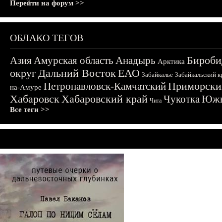
Перейти на форум >>
ОБЛАКО ТЕГОВ
Бироби
Азия
Амурская область
Анадырь
Арктика
округ
Дальний Восток
ЕАО
Забайкалье
Забайкальский к
Приморски
Петропавловск-Камчатский
на-Амуре
Хабаровск
Хабаровский край
Чукотка
Южн
Чита
Все теги >>