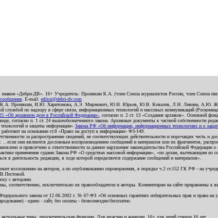
о знаком «Дебри-ДВ». 16+ Учредитель: Пронякин К.А. (член Союза журналистов России, член Союза писа
 сообщение
. E-mail:
editor@debri-dv.com
): К.А. Пронякин, И.Ю. Харитонова, А.Э. Мирмович, Ю.Н. Юрьев, Ю.В. Ковалев, Л.Н. Левина, А.Ю. Ж
 службой по надзору в сфере связи, информационных технологий и массовых коммуникаций (Роскомнадзо
5 «Об архивном деле в Российской Федерации»
, согласно п. 2 ст. 13 «Создание архивов». Основной фон
е, согласно п. 1 ст. 24 вышеобозначенного закона. Архивные документы к частной собственности редакци
ых технологий и защиты информации»
Закона РФ «Об информации, информационных технологиях и о защите
и работают на основании ст.8 «Право на доступ к информации» ФЗ-149.
етственности за распространение сведений, не соответствующих действительности и порочащих честь и д
 ...если они являются дословным воспроизведением сообщений и материалов или их фрагментов, распро
новлено и привлечено к ответственности за данное нарушение законодательства Российской Федерации о
актике применения судами Закона РФ «О средствах массовой информации», «по делам, вытекающим из со
ся в деятельность редакции, в ходе которой определяется содержание сообщений и материалов».
жит возложению на авторов, а по опубликованию опровержения, в порядке ч.2 ст.152 ГК РФ - на учредит
.В.Пестовой.
ску с авторами.
енны, соответственно, исключительно их правообладатели и авторы. Комментарии на сайте приравнены к
дерального закона от 12.06.2002 г. № 67-ФЗ «Об основных гарантиях избирательных прав и права на уча
дование) - едино - сайт, без оплаты - безвозмездно/бесплатно.
 актуальные темы, просветительские функции. Для мужчин и женщин. 16+ для детей старше 16 лет.