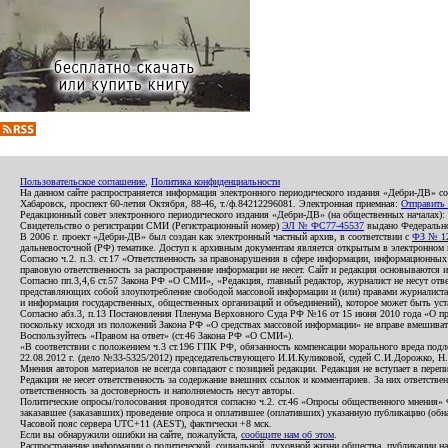
Пользовательское соглашение
,
Политика конфиденциальности
На данном сайте распространяется информация электронного периодического издания «Дебри-ДВ» с
Хабаровск, проспект 60-летия Октября, 88-46, т./ф.84212296081. Электронная приемная:
Отправить
Редакционный совет электронного периодического издания «Дебри-ДВ» (на общественных началах
Свидетельство о регистрации СМИ (Регистрационный номер)
ЭЛ № ФС77-45537
выдано Федеральной
В 2006 г. проект «Дебри-ДВ» был создан как электронный частный архив, в соответствии с
ФЗ № 12
дальневосточной (РФ) тематике. Доступ к архивным документам является открытым в электронном вид
Согласно ч.2. п.3. ст.17 «Ответственность за правонарушения в сфере информации, информационн
правовую ответственность за распространение информации не несет. Сайт и редакция основываются 
Согласно пп.3,4,6 ст.57 Закона РФ «О СМИ», «Редакция, главный редактор, журналист не несут отв
представляющих собой злоупотребление свободой массовой информации и (или) правами журналиста:
и информация государственных, общественных организаций и объединений), которое может быть уста
Согласно абз.3, п.13 Постановления Пленума Верховного Суда РФ №16 от 15 июня 2010 года «О пр
поскольку исходя из положений Закона РФ «О средствах массовой информации» не вправе вмешивать
Воспользуйтесь «Правом на ответ» (ст.46 Закона РФ «О СМИ»).
«В соответствии с положением ч.3 ст.196 ГПК РФ, обязанность компенсации морального вреда подле
22.08.2012 г. (дело №33-5325/2012) председательствующего И.И.Куликовой, судей С.И.Дорожко, Н
Мнения авторов материалов не всегда совпадают с позицией редакции. Редакция не вступает в перепи
Редакция не несет ответственность за содержание внешних ссылок и комментариев. За них ответств
ответственность за достоверность и наполняемость несут авторы.
Политические опросы/голосования проводятся согласно ч.2. ст.46 «Опросы общественного мнения» Фе
заказавшее (заказавших) проведение опроса и оплатившее (оплативших) указанную публикацию (обнаро
Часовой пояс сервера UTC+11 (AEST), фактически +8 мск.
Если вы обнаружили ошибки на сайте, пожалуйста,
сообщите нам об этом
.
Распространение информации о политической, социальной, духовной жизни общества, публикации на