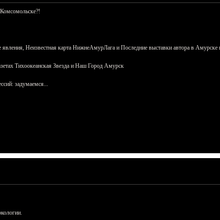
 Комсомольске?!
 явления, Неизвестная карта НижнеАмурЛага и Последние выставки автора в Амурске 
азетах Тихоокеанская Звезда и Наш Город Амурск
сий: задумаемся...
ркологии.