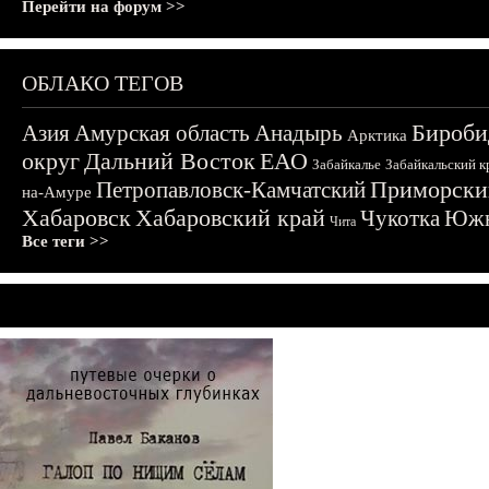
Перейти на форум >>
ОБЛАКО ТЕГОВ
Бироби
Азия
Амурская область
Анадырь
Арктика
округ
Дальний Восток
ЕАО
Забайкалье
Забайкальский к
Приморски
Петропавловск-Камчатский
на-Амуре
Хабаровск
Хабаровский край
Чукотка
Южн
Чита
Все теги >>