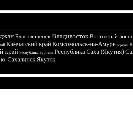
джан
Владивосток
Благовещенск
Восточный воен
Камчатский край
Комсомольск-на-Амуре
К
рай
Корякия
й край
Республика Саха (Якутия)
Са
Республика Бурятия
о-Сахалинск
Якутск