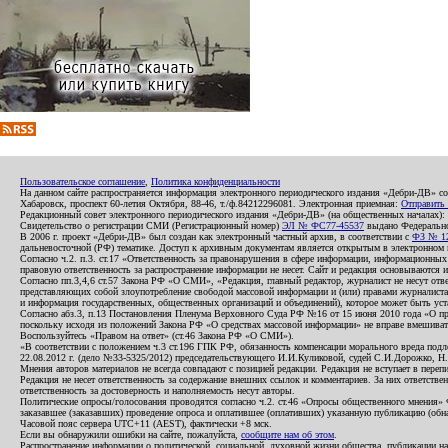
Пользовательское соглашение
,
Политика конфиденциальности
На данном сайте распространяется информация электронного периодического издания «Дебри-ДВ» с
Хабаровск, проспект 60-летия Октября, 88-46, т./ф.84212296081. Электронная приемная:
Отправить
Редакционный совет электронного периодического издания «Дебри-ДВ» (на общественных началах
Свидетельство о регистрации СМИ (Регистрационный номер)
ЭЛ № ФС77-45537
выдано Федеральной
В 2006 г. проект «Дебри-ДВ» был создан как электронный частный архив, в соответствии с
ФЗ № 12
дальневосточной (РФ) тематике. Доступ к архивным документам является открытым в электронном вид
Согласно ч.2. п.3. ст.17 «Ответственность за правонарушения в сфере информации, информационн
правовую ответственность за распространение информации не несет. Сайт и редакция основываются 
Согласно пп.3,4,6 ст.57 Закона РФ «О СМИ», «Редакция, главный редактор, журналист не несут отв
представляющих собой злоупотребление свободой массовой информации и (или) правами журналиста:
и информация государственных, общественных организаций и объединений), которое может быть уста
Согласно абз.3, п.13 Постановления Пленума Верховного Суда РФ №16 от 15 июня 2010 года «О пр
поскольку исходя из положений Закона РФ «О средствах массовой информации» не вправе вмешивать
Воспользуйтесь «Правом на ответ» (ст.46 Закона РФ «О СМИ»).
«В соответствии с положением ч.3 ст.196 ГПК РФ, обязанность компенсации морального вреда подле
22.08.2012 г. (дело №33-5325/2012) председательствующего И.И.Куликовой, судей С.И.Дорожко, Н
Мнения авторов материалов не всегда совпадают с позицией редакции. Редакция не вступает в перепи
Редакция не несет ответственность за содержание внешних ссылок и комментариев. За них ответств
ответственность за достоверность и наполняемость несут авторы.
Политические опросы/голосования проводятся согласно ч.2. ст.46 «Опросы общественного мнения» Фе
заказавшее (заказавших) проведение опроса и оплатившее (оплативших) указанную публикацию (обнаро
Часовой пояс сервера UTC+11 (AEST), фактически +8 мск.
Если вы обнаружили ошибки на сайте, пожалуйста,
сообщите нам об этом
.
Распространение информации о политической, социальной, духовной жизни общества, публикации на