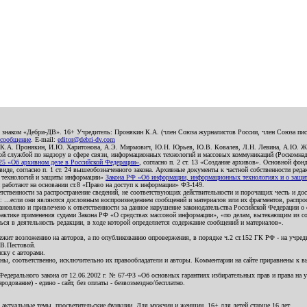
о знаком «Дебри-ДВ». 16+ Учредитель: Пронякин К.А. (член Союза журналистов России, член Союза писа
 сообщение
. E-mail:
editor@debri-dv.com
): К.А. Пронякин, И.Ю. Харитонова, А.Э. Мирмович, Ю.Н. Юрьев, Ю.В. Ковалев, Л.Н. Левина, А.Ю. Ж
 службой по надзору в сфере связи, информационных технологий и массовых коммуникаций (Роскомнадзо
5 «Об архивном деле в Российской Федерации»
, согласно п. 2 ст. 13 «Создание архивов». Основной фон
е, согласно п. 1 ст. 24 вышеобозначенного закона. Архивные документы к частной собственности редакци
ых технологий и защиты информации»
Закона РФ «Об информации, информационных технологиях и о защите
и работают на основании ст.8 «Право на доступ к информации» ФЗ-149.
етственности за распространение сведений, не соответствующих действительности и порочащих честь и д
 ...если они являются дословным воспроизведением сообщений и материалов или их фрагментов, распро
новлено и привлечено к ответственности за данное нарушение законодательства Российской Федерации о
актике применения судами Закона РФ «О средствах массовой информации», «по делам, вытекающим из со
ся в деятельность редакции, в ходе которой определяется содержание сообщений и материалов».
жит возложению на авторов, а по опубликованию опровержения, в порядке ч.2 ст.152 ГК РФ - на учредит
.В.Пестовой.
ску с авторами.
енны, соответственно, исключительно их правообладатели и авторы. Комментарии на сайте приравнены к
дерального закона от 12.06.2002 г. № 67-ФЗ «Об основных гарантиях избирательных прав и права на уча
дование) - едино - сайт, без оплаты - безвозмездно/бесплатно.
 актуальные темы, просветительские функции. Для мужчин и женщин. 16+ для детей старше 16 лет.