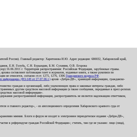
телей России). Главный редактор: Харитонова И.Ю. Адрес редакции: 680032, Хабаровский край,
данов, Е.Н. Голубь, С.Н. Бурындин, Б.М. Сухинин, О.В. Егорова
р) 16.06.2011 г. Территория распространения: Российская Федерация, зарубежные страны.
д архива составляют публикации газет и журналов, изданные книги, а также рукописи по
и не относятся, согласно ст.ст. 1275, 1276, 1306
Гражданского кодекса РФ
.
 информации» (ФЗ-149 от 27.07.06 г.)
архив «Дебри-ДВ», хранящий информацию, гражданско-
остоинство граждан и организаций, либо ущемляющих права и законные интересы граждан, либо
страненных другим средством массовой информации (а также сообщения, переданные в пресс-релизах
 средствах массовой информации».
держания распространенной информации, распространитель не является надлежащим ответчиком,
еля и главного редактор», - из апелляционного определения Хабаровского краевого суда от
 выражению мнения. Блоги и форум не входят в электронное периодическое издание «Дебри-ДВ»,
стие в референдуме граждан Российской Федерации»; считать, там где не указано: лицо (лица),