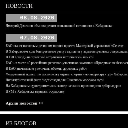
НОВОСТИ
08.08.2026
Дмитрий Демешин объявил режим повышенной готовности в Хабаровске
07.08.2026
ЕАО станет пилотным регионом нового проекта Мастерской управления «Сенеж»
В Хабаровском крае быстрее всего растут зарплаты у административного персонала 
В ЕАО обсудили стратегию сохранения исторической памяти
ЕАО - в числе 40 российских регионов-участников кампании «Продвижение безопас
В ЕАО значительно увеличены объемы дорожных работ
Федеральный эксперт по достоинству оценил спортивную инфраструктуру Хабаровс
Дноуглубительный флот будет создан для Северного морского пути
На Хабаровском судостроительном заводе началось производство дебаркадеров
ЦУМ в Хабаровске вернули государству
Архив новостей >>
ИЗ БЛОГОВ