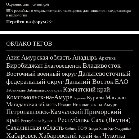
Охранник спит - смена идёт
80% российского медиаконтента это телевидение для пациентов психдиспансера
и наркологии.
Перейти на форум >>
ОБЛАКО ТЕГОВ
Азия
Амурская область
Анадырь
Арктика
Биробиджан
Владивосток
Благовещенск
Дальневосточный
Восточный военный округ
федеральный округ
Дальний Восток
ЕАО
Камчатский край
Забайкалье
Забайкальский край
Комсомольск-на-Амуре
Магадан
Курилы
Корякия
Магаданская область
Николаевск-на-Амуре
Находка
Приморский
Петропавловск-Камчатский
край
Республика Саха (Якутия)
Республика Бурятия
Сахалинская область
ТОФ
Тында
Улан-Удэ
Уссурийск
Сибирь
Хабаровск
Хабаровский край
Чукотка
Чита