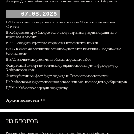
Дмитрий Демешин объявил режим повышенной готовности в Хабаровске
07.08.2026
ЕАО станет пилотным регионом нового проекта Мастерской управления
«Сенеж»
В Хабаровском крае быстрее всего растут зарплаты у административного
персонала и рабочих
В ЕАО обсудили стратегию сохранения исторической памяти
ЕАО - в числе 40 российских регионов-участников кампании «Продвижение
безопасности»
В ЕАО значительно увеличены объемы дорожных работ
Федеральный эксперт по достоинству оценил спортивную инфраструктуру
Хабаровского края
Дноуглубительный флот будет создан для Северного морского пути
На Хабаровском судостроительном заводе началось производство дебаркадеров
ЦУМ в Хабаровске вернули государству
Архив новостей >>
ИЗ БЛОГОВ
Районная библиотека в Амурске уничтожена. На очереди библиотека