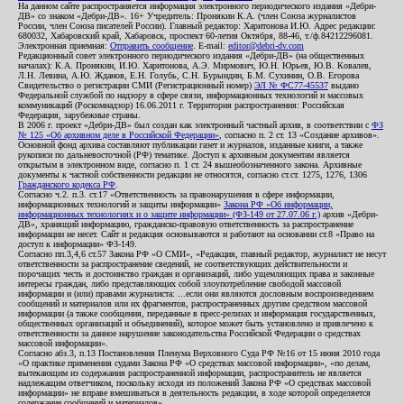
На данном сайте распространяется информация электронного периодического издания «Дебри-
ДВ» со знаком «Дебри-ДВ». 16+ Учредитель: Пронякин К.А. (член Союза журналистов
России, член Союза писателей России). Главный редактор: Харитонова И.Ю. Адрес редакции:
680032, Хабаровский край, Хабаровск, проспект 60-летия Октября, 88-46, т./ф.84212296081.
Электронная приемная:
Отправить сообщение
. E-mail:
editor@debri-dv.com
Редакционный совет электронного периодического издания «Дебри-ДВ» (на общественных
началах): К.А. Пронякин, И.Ю. Харитонова, А.Э. Мирмович, Ю.Н. Юрьев, Ю.В. Ковалев,
Л.Н. Левина, А.Ю. Жданов, Е.Н. Голубь, С.Н. Бурындин, Б.М. Сухинин, О.В. Егорова
Свидетельство о регистрации СМИ (Регистрационный номер)
ЭЛ № ФС77-45537
выдано
Федеральной службой по надзору в сфере связи, информационных технологий и массовых
коммуникаций (Роскомнадзор) 16.06.2011 г. Территория распространения: Российская
Федерация, зарубежные страны.
В 2006 г. проект «Дебри-ДВ» был создан как электронный частный архив, в соответствии с
ФЗ
№ 125 «Об архивном деле в Российской Федерации»
, согласно п. 2 ст. 13 «Создание архивов».
Основной фонд архива составляют публикации газет и журналов, изданные книги, а также
рукописи по дальневосточной (РФ) тематике. Доступ к архивным документам является
открытым в электронном виде, согласно п. 1 ст. 24 вышеобозначенного закона. Архивные
документы к частной собственности редакции не относятся, согласно ст.ст. 1275, 1276, 1306
Гражданского кодекса РФ
.
Согласно ч.2. п.3. ст.17 «Ответственность за правонарушения в сфере информации,
информационных технологий и защиты информации»
Закона РФ «Об информации,
информационных технологиях и о защите информации» (ФЗ-149 от 27.07.06 г.)
архив «Дебри-
ДВ», хранящий информацию, гражданско-правовую ответственность за распространение
информации не несет. Сайт и редакция основываются и работают на основании ст.8 «Право на
доступ к информации» ФЗ-149.
Согласно пп.3,4,6 ст.57 Закона РФ «О СМИ», «Редакция, главный редактор, журналист не несут
ответственности за распространение сведений, не соответствующих действительности и
порочащих честь и достоинство граждан и организаций, либо ущемляющих права и законные
интересы граждан, либо представляющих собой злоупотребление свободой массовой
информации и (или) правами журналиста: ...если они являются дословным воспроизведением
сообщений и материалов или их фрагментов, распространенных другим средством массовой
информации (а также сообщения, переданные в пресс-релизах и информация государственных,
общественных организаций и объединений), которое может быть установлено и привлечено к
ответственности за данное нарушение законодательства Российской Федерации о средствах
массовой информации».
Согласно абз.3, п.13 Постановления Пленума Верховного Суда РФ №16 от 15 июня 2010 года
«О практике применения судами Закона РФ «О средствах массовой информации», «по делам,
вытекающим из содержания распространенной информации, распространитель не является
надлежащим ответчиком, поскольку исходя из положений Закона РФ «О средствах массовой
информации» не вправе вмешиваться в деятельность редакции, в ходе которой определяется
содержание сообщений и материалов».