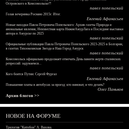
Островского в Комсомольске?!
павел попельский
Голая вечеринка Роснано 2015г. Итог.
Евгений Афанасьев
Новые находки Павла Петровича Попельского: Архив газеты Природа и
аномальные явления, Неизвестная карта НижнеАмурЛага и Последние выставки
автора в Амурске по 2025
павел попельский
Официальные публикации Павла Петровича Попельского 2023-2025 в Болгарии,
в газетах Тихоокеанская Звезда и Наш Город Амурск
павел попельский
Комсомольск официально продолжает отмечать День памяти жертв сталинских
репрессий: задумаемся...
павел попельский
Кого боится Путин: Сергей Фургал
Евгений Афанасьев
Повышение платы в автобусах за проезд: кто виноват, и что делать?
Олег Паньков
Архив блогов >>
НОВОЕ НА ФОРУМЕ
Трилогия "Китобои" А. Вахова.