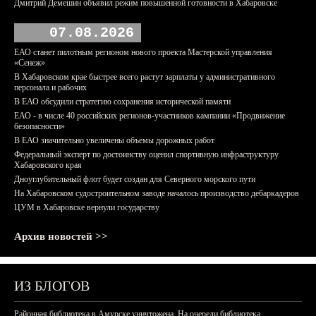
Дмитрий Демешин объявил режим повышенной готовности в Хабаровске
07.08.2026
ЕАО станет пилотным регионом нового проекта Мастерской управления
«Сенеж»
В Хабаровском крае быстрее всего растут зарплаты у административного
персонала и рабочих
В ЕАО обсудили стратегию сохранения исторической памяти
ЕАО - в числе 40 российских регионов-участников кампании «Продвижение
безопасности»
В ЕАО значительно увеличены объемы дорожных работ
Федеральный эксперт по достоинству оценил спортивную инфраструктуру
Хабаровского края
Дноуглубительный флот будет создан для Северного морского пути
На Хабаровском судостроительном заводе началось производство дебаркадеров
ЦУМ в Хабаровске вернули государству
Архив новостей >>
ИЗ БЛОГОВ
Районная библиотека в Амурске уничтожена. На очереди библиотека