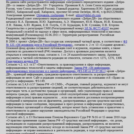
На данном сайте распространяется информация электронного периодического издания «Дебри-
ДВ» со знаком «Дебри-ДВ». 16+ Учредитель: Пронякин К.А. (член Союза журналистов
России, член Союза писателей России). Главный редактор: Харитонова И.Ю. Адрес редакции:
680032, Хабаровский край, Хабаровск, проспект 60-летия Октября, 88-46, т./ф.84212296081.
Электронная приемная:
Отправить сообщение
. E-mail:
editor@debri-dv.com
Редакционный совет электронного периодического издания «Дебри-ДВ» (на общественных
началах): К.А. Пронякин, И.Ю. Харитонова, А.Э. Мирмович, Ю.Н. Юрьев, Ю.В. Ковалев,
Л.Н. Левина, А.Ю. Жданов, Е.Н. Голубь, С.Н. Бурындин, Б.М. Сухинин, О.В. Егорова
Свидетельство о регистрации СМИ (Регистрационный номер)
ЭЛ № ФС77-45537
выдано
Федеральной службой по надзору в сфере связи, информационных технологий и массовых
коммуникаций (Роскомнадзор) 16.06.2011 г. Территория распространения: Российская
Федерация, зарубежные страны.
В 2006 г. проект «Дебри-ДВ» был создан как электронный частный архив, в соответствии с
ФЗ
№ 125 «Об архивном деле в Российской Федерации»
, согласно п. 2 ст. 13 «Создание архивов».
Основной фонд архива составляют публикации газет и журналов, изданные книги, а также
рукописи по дальневосточной (РФ) тематике. Доступ к архивным документам является
открытым в электронном виде, согласно п. 1 ст. 24 вышеобозначенного закона. Архивные
документы к частной собственности редакции не относятся, согласно ст.ст. 1275, 1276, 1306
Гражданского кодекса РФ
.
Согласно ч.2. п.3. ст.17 «Ответственность за правонарушения в сфере информации,
информационных технологий и защиты информации»
Закона РФ «Об информации,
информационных технологиях и о защите информации» (ФЗ-149 от 27.07.06 г.)
архив «Дебри-
ДВ», хранящий информацию, гражданско-правовую ответственность за распространение
информации не несет. Сайт и редакция основываются и работают на основании ст.8 «Право на
доступ к информации» ФЗ-149.
Согласно пп.3,4,6 ст.57 Закона РФ «О СМИ», «Редакция, главный редактор, журналист не несут
ответственности за распространение сведений, не соответствующих действительности и
порочащих честь и достоинство граждан и организаций, либо ущемляющих права и законные
интересы граждан, либо представляющих собой злоупотребление свободой массовой
информации и (или) правами журналиста: ...если они являются дословным воспроизведением
сообщений и материалов или их фрагментов, распространенных другим средством массовой
информации (а также сообщения, переданные в пресс-релизах и информация государственных,
общественных организаций и объединений), которое может быть установлено и привлечено к
ответственности за данное нарушение законодательства Российской Федерации о средствах
массовой информации».
Согласно абз.3, п.13 Постановления Пленума Верховного Суда РФ №16 от 15 июня 2010 года
«О практике применения судами Закона РФ «О средствах массовой информации», «по делам,
вытекающим из содержания распространенной информации, распространитель не является
надлежащим ответчиком, поскольку исходя из положений Закона РФ «О средствах массовой
информации» не вправе вмешиваться в деятельность редакции, в ходе которой определяется
содержание сообщений и материалов».