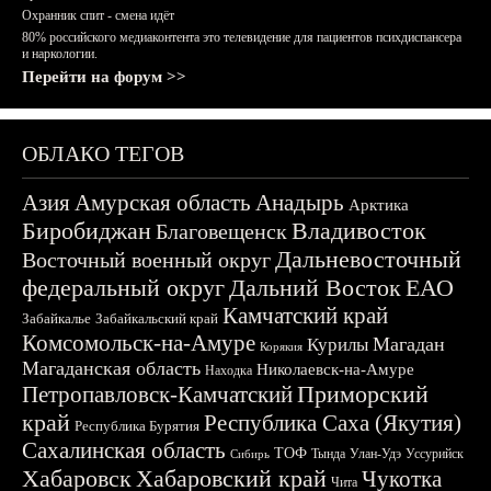
Охранник спит - смена идёт
80% российского медиаконтента это телевидение для пациентов психдиспансера
и наркологии.
Перейти на форум >>
ОБЛАКО ТЕГОВ
Азия
Амурская область
Анадырь
Арктика
Биробиджан
Владивосток
Благовещенск
Дальневосточный
Восточный военный округ
федеральный округ
Дальний Восток
ЕАО
Камчатский край
Забайкалье
Забайкальский край
Комсомольск-на-Амуре
Магадан
Курилы
Корякия
Магаданская область
Николаевск-на-Амуре
Находка
Приморский
Петропавловск-Камчатский
край
Республика Саха (Якутия)
Республика Бурятия
Сахалинская область
ТОФ
Тында
Улан-Удэ
Уссурийск
Сибирь
Хабаровск
Хабаровский край
Чукотка
Чита