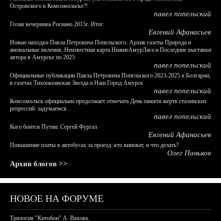
Островского в Комсомольске?!
павел попельский
Голая вечеринка Роснано 2015г. Итог.
Евгений Афанасьев
Новые находки Павла Петровича Попельского: Архив газеты Природа и
аномальные явления, Неизвестная карта НижнеАмурЛага и Последние выставки
автора в Амурске по 2025
павел попельский
Официальные публикации Павла Петровича Попельского 2023-2025 в Болгарии,
в газетах Тихоокеанская Звезда и Наш Город Амурск
павел попельский
Комсомольск официально продолжает отмечать День памяти жертв сталинских
репрессий: задумаемся...
павел попельский
Кого боится Путин: Сергей Фургал
Евгений Афанасьев
Повышение платы в автобусах за проезд: кто виноват, и что делать?
Олег Паньков
Архив блогов >>
НОВОЕ НА ФОРУМЕ
Трилогия "Китобои" А. Вахова.