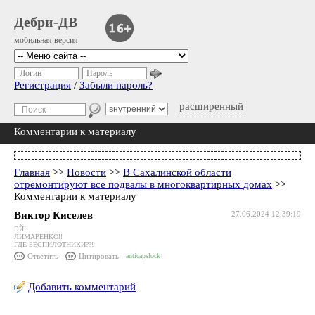
Дебри-ДВ
мобильная версия
Логин
Пароль
Регистрация
/
Забыли пароль?
расширенный
Комментарии к материалу
Главная
>>
Новости
>>
В Сахалинской области
отремонтируют все подвалы в многоквартирных домах
>>
Комментарии к материалу
Виктор Киселев
27.06.2024 12:39:19
ЭЙ!
ЛИМАРЕНКО!!
ГДЕ БЕСПИЛОТНИКИ??!
Ответить
Цитировать
anticapslock
Добавить комментарий