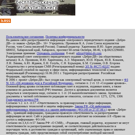
Пользовательское соглашение
,
Политика конфиденциальности
На данном сайте распространяется информация электронного периодического издания «Дебри-
ДВ» со знаком «Дебри-ДВ». 16+ Учредитель: Пронякин К.А. (член Союза журналистов
России, член Союза писателей России). Главный редактор: Харитонова И.Ю. Адрес редакции:
680032, Хабаровский край, Хабаровск, проспект 60-летия Октября, 88-46, т./ф.84212296081.
Электронная приемная:
Отправить сообщение
. E-mail:
editor@debri-dv.com
Редакционный совет электронного периодического издания «Дебри-ДВ» (на общественных
началах): К.А. Пронякин, И.Ю. Харитонова, А.Э. Мирмович, Ю.Н. Юрьев, Ю.В. Ковалев,
Л.Н. Левина, А.Ю. Жданов, Е.Н. Голубь, С.Н. Бурындин, Б.М. Сухинин, О.В. Егорова
Свидетельство о регистрации СМИ (Регистрационный номер)
ЭЛ № ФС77-45537
выдано
Федеральной службой по надзору в сфере связи, информационных технологий и массовых
коммуникаций (Роскомнадзор) 16.06.2011 г. Территория распространения: Российская
Федерация, зарубежные страны.
В 2006 г. проект «Дебри-ДВ» был создан как электронный частный архив, в соответствии с
ФЗ
№ 125 «Об архивном деле в Российской Федерации»
, согласно п. 2 ст. 13 «Создание архивов».
Основной фонд архива составляют публикации газет и журналов, изданные книги, а также
рукописи по дальневосточной (РФ) тематике. Доступ к архивным документам является
открытым в электронном виде, согласно п. 1 ст. 24 вышеобозначенного закона. Архивные
документы к частной собственности редакции не относятся, согласно ст.ст. 1275, 1276, 1306
Гражданского кодекса РФ
.
Согласно ч.2. п.3. ст.17 «Ответственность за правонарушения в сфере информации,
информационных технологий и защиты информации»
Закона РФ «Об информации,
информационных технологиях и о защите информации» (ФЗ-149 от 27.07.06 г.)
архив «Дебри-
ДВ», хранящий информацию, гражданско-правовую ответственность за распространение
информации не несет. Сайт и редакция основываются и работают на основании ст.8 «Право на
доступ к информации» ФЗ-149.
Согласно пп.3,4,6 ст.57 Закона РФ «О СМИ», «Редакция, главный редактор, журналист не несут
ответственности за распространение сведений, не соответствующих действительности и
порочащих честь и достоинство граждан и организаций, либо ущемляющих права и законные
интересы граждан, либо представляющих собой злоупотребление свободой массовой