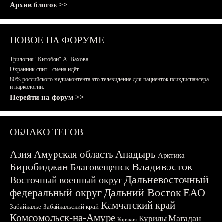
Архив блогов >>
НОВОЕ НА ФОРУМЕ
Трилогия "Китобои" А. Вахова.
Охранник спит - смена идёт
80% российского медиаконтента это телевидение для пациентов психдиспансера
и наркологии.
Перейти на форум >>
ОБЛАКО ТЕГОВ
Азия
Амурская область
Анадырь
Арктика
Биробиджан
Владивосток
Благовещенск
Дальневосточный
Восточный военный округ
федеральный округ
Дальний Восток
ЕАО
Камчатский край
Забайкалье
Забайкальский край
Комсомольск-на-Амуре
Магадан
Курилы
Корякия