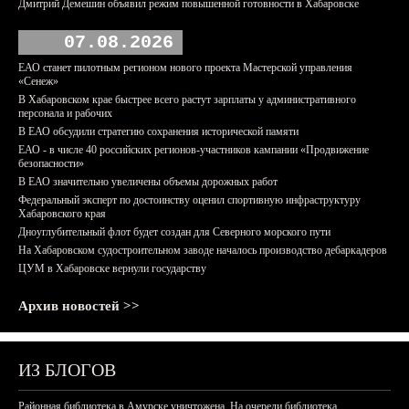
Дмитрий Демешин объявил режим повышенной готовности в Хабаровске
07.08.2026
ЕАО станет пилотным регионом нового проекта Мастерской управления
«Сенеж»
В Хабаровском крае быстрее всего растут зарплаты у административного
персонала и рабочих
В ЕАО обсудили стратегию сохранения исторической памяти
ЕАО - в числе 40 российских регионов-участников кампании «Продвижение
безопасности»
В ЕАО значительно увеличены объемы дорожных работ
Федеральный эксперт по достоинству оценил спортивную инфраструктуру
Хабаровского края
Дноуглубительный флот будет создан для Северного морского пути
На Хабаровском судостроительном заводе началось производство дебаркадеров
ЦУМ в Хабаровске вернули государству
Архив новостей >>
ИЗ БЛОГОВ
Районная библиотека в Амурске уничтожена. На очереди библиотека