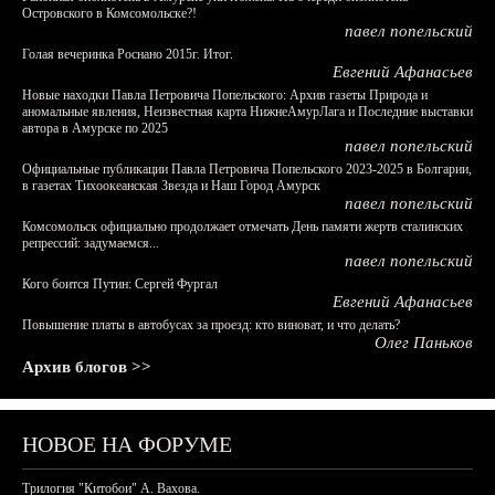
Островского в Комсомольске?!
павел попельский
Голая вечеринка Роснано 2015г. Итог.
Евгений Афанасьев
Новые находки Павла Петровича Попельского: Архив газеты Природа и
аномальные явления, Неизвестная карта НижнеАмурЛага и Последние выставки
автора в Амурске по 2025
павел попельский
Официальные публикации Павла Петровича Попельского 2023-2025 в Болгарии,
в газетах Тихоокеанская Звезда и Наш Город Амурск
павел попельский
Комсомольск официально продолжает отмечать День памяти жертв сталинских
репрессий: задумаемся...
павел попельский
Кого боится Путин: Сергей Фургал
Евгений Афанасьев
Повышение платы в автобусах за проезд: кто виноват, и что делать?
Олег Паньков
Архив блогов >>
НОВОЕ НА ФОРУМЕ
Трилогия "Китобои" А. Вахова.