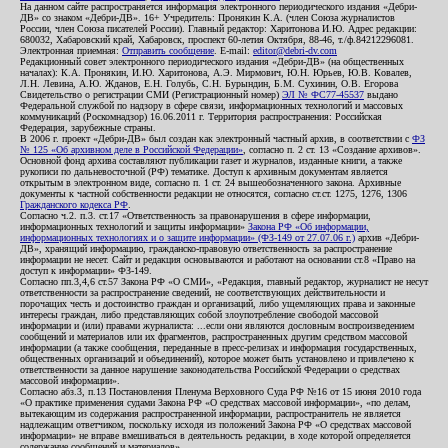
На данном сайте распространяется информация электронного периодического издания «Дебри-
ДВ» со знаком «Дебри-ДВ». 16+ Учредитель: Пронякин К.А. (член Союза журналистов
России, член Союза писателей России). Главный редактор: Харитонова И.Ю. Адрес редакции:
680032, Хабаровский край, Хабаровск, проспект 60-летия Октября, 88-46, т./ф.84212296081.
Электронная приемная:
Отправить сообщение
. E-mail:
editor@debri-dv.com
Редакционный совет электронного периодического издания «Дебри-ДВ» (на общественных
началах): К.А. Пронякин, И.Ю. Харитонова, А.Э. Мирмович, Ю.Н. Юрьев, Ю.В. Ковалев,
Л.Н. Левина, А.Ю. Жданов, Е.Н. Голубь, С.Н. Бурындин, Б.М. Сухинин, О.В. Егорова
Свидетельство о регистрации СМИ (Регистрационный номер)
ЭЛ № ФС77-45537
выдано
Федеральной службой по надзору в сфере связи, информационных технологий и массовых
коммуникаций (Роскомнадзор) 16.06.2011 г. Территория распространения: Российская
Федерация, зарубежные страны.
В 2006 г. проект «Дебри-ДВ» был создан как электронный частный архив, в соответствии с
ФЗ
№ 125 «Об архивном деле в Российской Федерации»
, согласно п. 2 ст. 13 «Создание архивов».
Основной фонд архива составляют публикации газет и журналов, изданные книги, а также
рукописи по дальневосточной (РФ) тематике. Доступ к архивным документам является
открытым в электронном виде, согласно п. 1 ст. 24 вышеобозначенного закона. Архивные
документы к частной собственности редакции не относятся, согласно ст.ст. 1275, 1276, 1306
Гражданского кодекса РФ
.
Согласно ч.2. п.3. ст.17 «Ответственность за правонарушения в сфере информации,
информационных технологий и защиты информации»
Закона РФ «Об информации,
информационных технологиях и о защите информации» (ФЗ-149 от 27.07.06 г.)
архив «Дебри-
ДВ», хранящий информацию, гражданско-правовую ответственность за распространение
информации не несет. Сайт и редакция основываются и работают на основании ст.8 «Право на
доступ к информации» ФЗ-149.
Согласно пп.3,4,6 ст.57 Закона РФ «О СМИ», «Редакция, главный редактор, журналист не несут
ответственности за распространение сведений, не соответствующих действительности и
порочащих честь и достоинство граждан и организаций, либо ущемляющих права и законные
интересы граждан, либо представляющих собой злоупотребление свободой массовой
информации и (или) правами журналиста: ...если они являются дословным воспроизведением
сообщений и материалов или их фрагментов, распространенных другим средством массовой
информации (а также сообщения, переданные в пресс-релизах и информация государственных,
общественных организаций и объединений), которое может быть установлено и привлечено к
ответственности за данное нарушение законодательства Российской Федерации о средствах
массовой информации».
Согласно абз.3, п.13 Постановления Пленума Верховного Суда РФ №16 от 15 июня 2010 года
«О практике применения судами Закона РФ «О средствах массовой информации», «по делам,
вытекающим из содержания распространенной информации, распространитель не является
надлежащим ответчиком, поскольку исходя из положений Закона РФ «О средствах массовой
информации» не вправе вмешиваться в деятельность редакции, в ходе которой определяется
содержание сообщений и материалов».