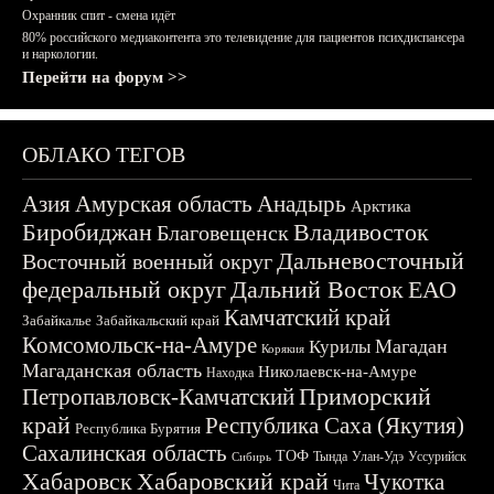
Охранник спит - смена идёт
80% российского медиаконтента это телевидение для пациентов психдиспансера
и наркологии.
Перейти на форум >>
ОБЛАКО ТЕГОВ
Азия
Амурская область
Анадырь
Арктика
Биробиджан
Владивосток
Благовещенск
Дальневосточный
Восточный военный округ
федеральный округ
Дальний Восток
ЕАО
Камчатский край
Забайкалье
Забайкальский край
Комсомольск-на-Амуре
Магадан
Курилы
Корякия
Магаданская область
Николаевск-на-Амуре
Находка
Приморский
Петропавловск-Камчатский
край
Республика Саха (Якутия)
Республика Бурятия
Сахалинская область
ТОФ
Тында
Улан-Удэ
Уссурийск
Сибирь
Хабаровск
Хабаровский край
Чукотка
Чита