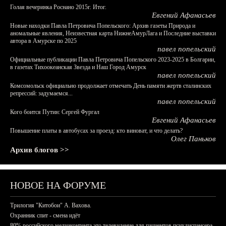
Голая вечеринка Роснано 2015г. Итог.
Евгений Афанасьев
Новые находки Павла Петровича Попельского: Архив газеты Природа и
аномальные явления, Неизвестная карта НижнеАмурЛага и Последние выставки
автора в Амурске по 2025
павел попельский
Официальные публикации Павла Петровича Попельского 2023-2025 в Болгарии,
в газетах Тихоокеанская Звезда и Наш Город Амурск
павел попельский
Комсомольск официально продолжает отмечать День памяти жертв сталинских
репрессий: задумаемся...
павел попельский
Кого боится Путин: Сергей Фургал
Евгений Афанасьев
Повышение платы в автобусах за проезд: кто виноват, и что делать?
Олег Паньков
Архив блогов >>
НОВОЕ НА ФОРУМЕ
Трилогия "Китобои" А. Вахова.
Охранник спит - смена идёт
80% российского медиаконтента это телевидение для пациентов психдиспансера