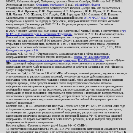
680032, Хабаровский край, Хабаровск, проспект 60-летия Октября, 88-46, т./ф.84212296081.
Электронная приемная:
Отправить сообщение
. E-mail:
editor@debri-dv.com
Редакционный совет электронного периодического издания «Дебри-ДВ» (на общественных
началах): К.А. Пронякин, И.Ю. Харитонова, А.Э. Мирмович, Ю.Н. Юрьев, Ю.В. Ковалев,
Л.Н. Левина, А.Ю. Жданов, Е.Н. Голубь, С.Н. Бурындин, Б.М. Сухинин, О.В. Егорова
Свидетельство о регистрации СМИ (Регистрационный номер)
ЭЛ № ФС77-45537
выдано
Федеральной службой по надзору в сфере связи, информационных технологий и массовых
коммуникаций (Роскомнадзор) 16.06.2011 г. Территория распространения: Российская
Федерация, зарубежные страны.
В 2006 г. проект «Дебри-ДВ» был создан как электронный частный архив, в соответствии с
ФЗ
№ 125 «Об архивном деле в Российской Федерации»
, согласно п. 2 ст. 13 «Создание архивов».
Основной фонд архива составляют публикации газет и журналов, изданные книги, а также
рукописи по дальневосточной (РФ) тематике. Доступ к архивным документам является
открытым в электронном виде, согласно п. 1 ст. 24 вышеобозначенного закона. Архивные
документы к частной собственности редакции не относятся, согласно ст.ст. 1275, 1276, 1306
Гражданского кодекса РФ
.
Согласно ч.2. п.3. ст.17 «Ответственность за правонарушения в сфере информации,
информационных технологий и защиты информации»
Закона РФ «Об информации,
информационных технологиях и о защите информации» (ФЗ-149 от 27.07.06 г.)
архив «Дебри-
ДВ», хранящий информацию, гражданско-правовую ответственность за распространение
информации не несет. Сайт и редакция основываются и работают на основании ст.8 «Право на
доступ к информации» ФЗ-149.
Согласно пп.3,4,6 ст.57 Закона РФ «О СМИ», «Редакция, главный редактор, журналист не несут
ответственности за распространение сведений, не соответствующих действительности и
порочащих честь и достоинство граждан и организаций, либо ущемляющих права и законные
интересы граждан, либо представляющих собой злоупотребление свободой массовой
информации и (или) правами журналиста: ...если они являются дословным воспроизведением
сообщений и материалов или их фрагментов, распространенных другим средством массовой
информации (а также сообщения, переданные в пресс-релизах и информация государственных,
общественных организаций и объединений), которое может быть установлено и привлечено к
ответственности за данное нарушение законодательства Российской Федерации о средствах
массовой информации».
Согласно абз.3, п.13 Постановления Пленума Верховного Суда РФ №16 от 15 июня 2010 года
«О практике применения судами Закона РФ «О средствах массовой информации», «по делам,
вытекающим из содержания распространенной информации, распространитель не является
надлежащим ответчиком, поскольку исходя из положений Закона РФ «О средствах массовой
информации» не вправе вмешиваться в деятельность редакции, в ходе которой определяется
содержание сообщений и материалов».
Воспользуйтесь «Правом на ответ» (ст.46 Закона РФ «О СМИ»).
«В соответствии с положением ч.3 ст.196 ГПК РФ, обязанность компенсации морального вреда
подлежит возложению на авторов, а по опубликованию опровержения, в порядке ч.2 ст.152 ГК