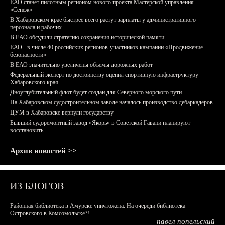
ЕАО станет пилотным регионом нового проекта Мастерской управления
«Сенеж»
В Хабаровском крае быстрее всего растут зарплаты у административного
персонала и рабочих
В ЕАО обсудили стратегию сохранения исторической памяти
ЕАО - в числе 40 российских регионов-участников кампании «Продвижение
безопасности»
В ЕАО значительно увеличены объемы дорожных работ
Федеральный эксперт по достоинству оценил спортивную инфраструктуру
Хабаровского края
Дноуглубительный флот будет создан для Северного морского пути
На Хабаровском судостроительном заводе началось производство дебаркадеров
ЦУМ в Хабаровске вернули государству
Бывший судоремонтный завод «Якорь» в Советской Гавани планируют
восстановить
Архив новостей >>
ИЗ БЛОГОВ
Районная библиотека в Амурске уничтожена. На очереди библиотека
Островского в Комсомольске?!
павел попельский