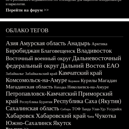
и наркологии.
Перейти на форум >>
ОБЛАКО ТЕГОВ
Азия
Амурская область
Анадырь
Арктика
Биробиджан
Владивосток
Благовещенск
Дальневосточный
Восточный военный округ
федеральный округ
Дальний Восток
ЕАО
Камчатский край
Забайкалье
Забайкальский край
Комсомольск-на-Амуре
Магадан
Курилы
Корякия
Магаданская область
Николаевск-на-Амуре
Находка
Приморский
Петропавловск-Камчатский
край
Республика Саха (Якутия)
Республика Бурятия
Сахалинская область
ТОФ
Тында
Улан-Удэ
Уссурийск
Сибирь
Хабаровск
Хабаровский край
Чукотка
Чита
Южно-Сахалинск
Якутск