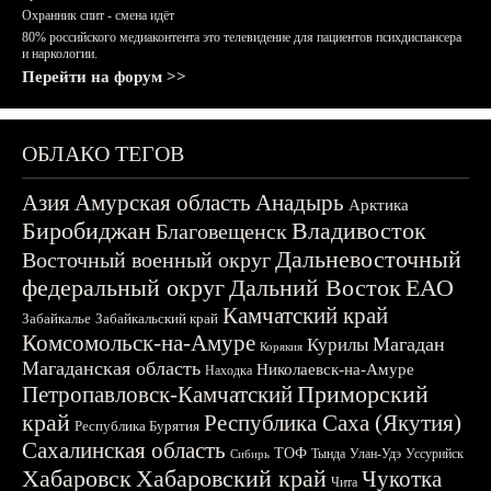
Охранник спит - смена идёт
80% российского медиаконтента это телевидение для пациентов психдиспансера
и наркологии.
Перейти на форум >>
ОБЛАКО ТЕГОВ
Азия
Амурская область
Анадырь
Арктика
Биробиджан
Владивосток
Благовещенск
Дальневосточный
Восточный военный округ
федеральный округ
Дальний Восток
ЕАО
Камчатский край
Забайкалье
Забайкальский край
Комсомольск-на-Амуре
Магадан
Курилы
Корякия
Магаданская область
Николаевск-на-Амуре
Находка
Приморский
Петропавловск-Камчатский
край
Республика Саха (Якутия)
Республика Бурятия
Сахалинская область
ТОФ
Тында
Улан-Удэ
Уссурийск
Сибирь
Хабаровск
Хабаровский край
Чукотка
Чита