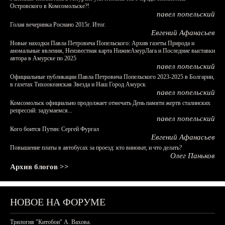
Островского в Комсомольске?!
павел попельский
Голая вечеринка Роснано 2015г. Итог.
Евгений Афанасьев
Новые находки Павла Петровича Попельского: Архив газеты Природа и
аномальные явления, Неизвестная карта НижнеАмурЛага и Последние выставки
автора в Амурске по 2025
павел попельский
Официальные публикации Павла Петровича Попельского 2023-2025 в Болгарии,
в газетах Тихоокеанская Звезда и Наш Город Амурск
павел попельский
Комсомольск официально продолжает отмечать День памяти жертв сталинских
репрессий: задумаемся...
павел попельский
Кого боится Путин: Сергей Фургал
Евгений Афанасьев
Повышение платы в автобусах за проезд: кто виноват, и что делать?
Олег Паньков
Архив блогов >>
НОВОЕ НА ФОРУМЕ
Трилогия "Китобои" А. Вахова.