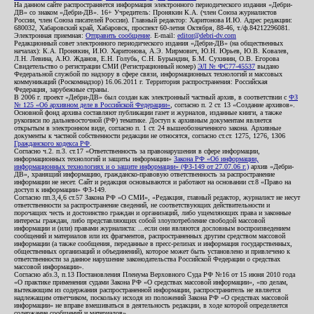
На данном сайте распространяется информация электронного периодического издания «Дебри-
ДВ» со знаком «Дебри-ДВ». 16+ Учредитель: Пронякин К.А. (член Союза журналистов
России, член Союза писателей России). Главный редактор: Харитонова И.Ю. Адрес редакции:
680032, Хабаровский край, Хабаровск, проспект 60-летия Октября, 88-46, т./ф.84212296081.
Электронная приемная:
Отправить сообщение
. E-mail:
editor@debri-dv.com
Редакционный совет электронного периодического издания «Дебри-ДВ» (на общественных
началах): К.А. Пронякин, И.Ю. Харитонова, А.Э. Мирмович, Ю.Н. Юрьев, Ю.В. Ковалев,
Л.Н. Левина, А.Ю. Жданов, Е.Н. Голубь, С.Н. Бурындин, Б.М. Сухинин, О.В. Егорова
Свидетельство о регистрации СМИ (Регистрационный номер)
ЭЛ № ФС77-45537
выдано
Федеральной службой по надзору в сфере связи, информационных технологий и массовых
коммуникаций (Роскомнадзор) 16.06.2011 г. Территория распространения: Российская
Федерация, зарубежные страны.
В 2006 г. проект «Дебри-ДВ» был создан как электронный частный архив, в соответствии с
ФЗ
№ 125 «Об архивном деле в Российской Федерации»
, согласно п. 2 ст. 13 «Создание архивов».
Основной фонд архива составляют публикации газет и журналов, изданные книги, а также
рукописи по дальневосточной (РФ) тематике. Доступ к архивным документам является
открытым в электронном виде, согласно п. 1 ст. 24 вышеобозначенного закона. Архивные
документы к частной собственности редакции не относятся, согласно ст.ст. 1275, 1276, 1306
Гражданского кодекса РФ
.
Согласно ч.2. п.3. ст.17 «Ответственность за правонарушения в сфере информации,
информационных технологий и защиты информации»
Закона РФ «Об информации,
информационных технологиях и о защите информации» (ФЗ-149 от 27.07.06 г.)
архив «Дебри-
ДВ», хранящий информацию, гражданско-правовую ответственность за распространение
информации не несет. Сайт и редакция основываются и работают на основании ст.8 «Право на
доступ к информации» ФЗ-149.
Согласно пп.3,4,6 ст.57 Закона РФ «О СМИ», «Редакция, главный редактор, журналист не несут
ответственности за распространение сведений, не соответствующих действительности и
порочащих честь и достоинство граждан и организаций, либо ущемляющих права и законные
интересы граждан, либо представляющих собой злоупотребление свободой массовой
информации и (или) правами журналиста: ...если они являются дословным воспроизведением
сообщений и материалов или их фрагментов, распространенных другим средством массовой
информации (а также сообщения, переданные в пресс-релизах и информация государственных,
общественных организаций и объединений), которое может быть установлено и привлечено к
ответственности за данное нарушение законодательства Российской Федерации о средствах
массовой информации».
Согласно абз.3, п.13 Постановления Пленума Верховного Суда РФ №16 от 15 июня 2010 года
«О практике применения судами Закона РФ «О средствах массовой информации», «по делам,
вытекающим из содержания распространенной информации, распространитель не является
надлежащим ответчиком, поскольку исходя из положений Закона РФ «О средствах массовой
информации» не вправе вмешиваться в деятельность редакции, в ходе которой определяется
содержание сообщений и материалов».