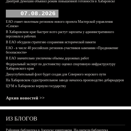
Дмитрий Демешин объявил режим повышенной готовности в Хабаровске
07.08.2026
ЕАО станет пилотным регионом нового проекта Мастерской управления
«Сенеж»
В Хабаровском крае быстрее всего растут зарплаты у административного
персонала и рабочих
В ЕАО обсудили стратегию сохранения исторической памяти
ЕАО - в числе 40 российских регионов-участников кампании «Продвижение
безопасности»
В ЕАО значительно увеличены объемы дорожных работ
Федеральный эксперт по достоинству оценил спортивную инфраструктуру
Хабаровского края
Дноуглубительный флот будет создан для Северного морского пути
На Хабаровском судостроительном заводе началось производство дебаркадеров
ЦУМ в Хабаровске вернули государству
Архив новостей >>
ИЗ БЛОГОВ
Районная библиотека в Амурске уничтожена. На очереди библиотека