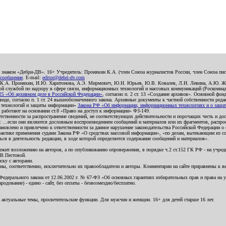
о знаком «Дебри-ДВ». 16+ Учредитель: Пронякин К.А. (член Союза журналистов России, член Союза писа
 сообщение
. E-mail:
editor@debri-dv.com
): К.А. Пронякин, И.Ю. Харитонова, А.Э. Мирмович, Ю.Н. Юрьев, Ю.В. Ковалев, Л.Н. Левина, А.Ю. Ж
 службой по надзору в сфере связи, информационных технологий и массовых коммуникаций (Роскомнадзо
5 «Об архивном деле в Российской Федерации»
, согласно п. 2 ст. 13 «Создание архивов». Основной фон
е, согласно п. 1 ст. 24 вышеобозначенного закона. Архивные документы к частной собственности редакци
ых технологий и защиты информации»
Закона РФ «Об информации, информационных технологиях и о защите
и работают на основании ст.8 «Право на доступ к информации» ФЗ-149.
етственности за распространение сведений, не соответствующих действительности и порочащих честь и д
 ...если они являются дословным воспроизведением сообщений и материалов или их фрагментов, распро
новлено и привлечено к ответственности за данное нарушение законодательства Российской Федерации о
актике применения судами Закона РФ «О средствах массовой информации», «по делам, вытекающим из со
ся в деятельность редакции, в ходе которой определяется содержание сообщений и материалов».
жит возложению на авторов, а по опубликованию опровержения, в порядке ч.2 ст.152 ГК РФ - на учредит
.В.Пестовой.
ску с авторами.
енны, соответственно, исключительно их правообладатели и авторы. Комментарии на сайте приравнены к
дерального закона от 12.06.2002 г. № 67-ФЗ «Об основных гарантиях избирательных прав и права на уча
дование) - едино - сайт, без оплаты - безвозмездно/бесплатно.
 актуальные темы, просветительские функции. Для мужчин и женщин. 16+ для детей старше 16 лет.