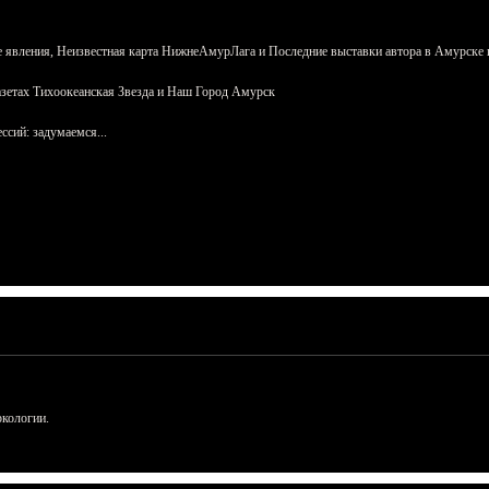
 явления, Неизвестная карта НижнеАмурЛага и Последние выставки автора в Амурске 
азетах Тихоокеанская Звезда и Наш Город Амурск
сий: задумаемся...
ркологии.