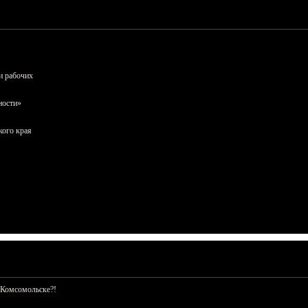
и рабочих
ности»
кого края
 Комсомольске?!