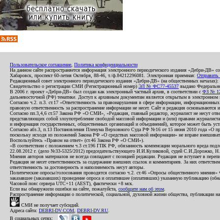
Пользовательское соглашение
,
Политика конфиденциальности
На данном сайте распространяется информация электронного периодического издания «Дебри-ДВ» с
Хабаровск, проспект 60-летия Октября, 88-46, т./ф.84212296081. Электронная приемная:
Отправить
Редакционный совет электронного периодического издания «Дебри-ДВ» (на общественных началах
Свидетельство о регистрации СМИ (Регистрационный номер)
ЭЛ № ФС77-45537
выдано Федеральной
В 2006 г. проект «Дебри-ДВ» был создан как электронный частный архив, в соответствии с
ФЗ № 12
дальневосточной (РФ) тематике. Доступ к архивным документам является открытым в электронном вид
Согласно ч.2. п.3. ст.17 «Ответственность за правонарушения в сфере информации, информационн
правовую ответственность за распространение информации не несет. Сайт и редакция основываются 
Согласно пп.3,4,6 ст.57 Закона РФ «О СМИ», «Редакция, главный редактор, журналист не несут отв
представляющих собой злоупотребление свободой массовой информации и (или) правами журналиста:
и информация государственных, общественных организаций и объединений), которое может быть уста
Согласно абз.3, п.13 Постановления Пленума Верховного Суда РФ №16 от 15 июня 2010 года «О пр
поскольку исходя из положений Закона РФ «О средствах массовой информации» не вправе вмешивать
Воспользуйтесь «Правом на ответ» (ст.46 Закона РФ «О СМИ»).
«В соответствии с положением ч.3 ст.196 ГПК РФ, обязанность компенсации морального вреда подле
22.08.2012 г. (дело №33-5325/2012) председательствующего И.И.Куликовой, судей С.И.Дорожко, Н
Мнения авторов материалов не всегда совпадают с позицией редакции. Редакция не вступает в перепи
Редакция не несет ответственность за содержание внешних ссылок и комментариев. За них ответств
ответственность за достоверность и наполняемость несут авторы.
Политические опросы/голосования проводятся согласно ч.2. ст.46 «Опросы общественного мнения» Фе
заказавшее (заказавших) проведение опроса и оплатившее (оплативших) указанную публикацию (обнаро
Часовой пояс сервера UTC+11 (AEST), фактически +8 мск.
Если вы обнаружили ошибки на сайте, пожалуйста,
сообщите нам об этом
.
Распространение информации о политической, социальной, духовной жизни общества, публикации на
СМИ не получает субсидий.
Адреса сайта:
DEBRI-DV.COM
,
DEBRI-DV.RU
.
В социальных сетях: