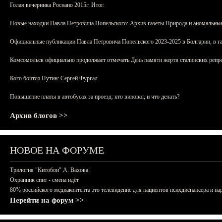
Голая вечеринка Роснано 2015г. Итог.
Новые находки Павла Петровича Попельского: Архив газеты Природа и аномальные
Официальные публикации Павла Петровича Попельского 2023-2025 в Болгарии, в г
Комсомольск официально продолжает отмечать День памяти жертв сталинских репрес
Кого боится Путин: Сергей Фургал
Повышение платы в автобусах за проезд: кто виноват, и что делать?
Архив блогов >>
НОВОЕ НА ФОРУМЕ
Трилогия "Китобои" А. Вахова.
Охранник спит - смена идёт
80% российского медиаконтента это телевидение для пациентов психдиспансера и на
Перейти на форум >>