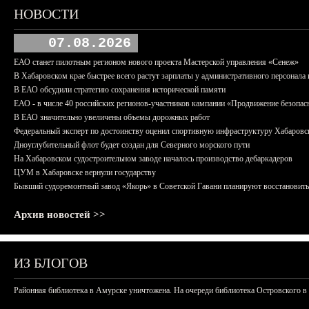
НОВОСТИ
07.08.2026
ЕАО станет пилотным регионом нового проекта Мастерской управления «Сенеж»
В Хабаровском крае быстрее всего растут зарплаты у административного персонала 
В ЕАО обсудили стратегию сохранения исторической памяти
ЕАО - в числе 40 российских регионов-участников кампании «Продвижение безопас
В ЕАО значительно увеличены объемы дорожных работ
Федеральный эксперт по достоинству оценил спортивную инфраструктуру Хабаровс
Дноуглубительный флот будет создан для Северного морского пути
На Хабаровском судостроительном заводе началось производство дебаркадеров
ЦУМ в Хабаровске вернули государству
Бывший судоремонтный завод «Якорь» в Советской Гавани планируют восстановить
Архив новостей >>
ИЗ БЛОГОВ
Районная библиотека в Амурске уничтожена. На очереди библиотека Островского в