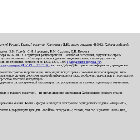
телей России). Главный редактор: Харитонова И.Ю. Адрес редакции: 680032, Хабаровский край,
данов, Е.Н. Голубь, С.Н. Бурындин, Б.М. Сухинин, О.В. Егорова
р) 16.06.2011 г. Территория распространения: Российская Федерация, зарубежные страны.
д архива составляют публикации газет и журналов, изданные книги, а также рукописи по
и не относятся, согласно ст.ст. 1275, 1276, 1306
Гражданского кодекса РФ
.
 информации» (ФЗ-149 от 27.07.06 г.)
архив «Дебри-ДВ», хранящий информацию, гражданско-
остоинство граждан и организаций, либо ущемляющих права и законные интересы граждан, либо
страненных другим средством массовой информации (а также сообщения, переданные в пресс-релизах
 средствах массовой информации».
держания распространенной информации, распространитель не является надлежащим ответчиком,
еля и главного редактор», - из апелляционного определения Хабаровского краевого суда от
 выражению мнения. Блоги и форум не входят в электронное периодическое издание «Дебри-ДВ»,
стие в референдуме граждан Российской Федерации»; считать, там где не указано: лицо (лица),