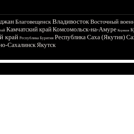
джан
Владивосток
Благовещенск
Восточный воен
Камчатский край
Комсомольск-на-Амуре
К
рай
Корякия
й край
Республика Саха (Якутия)
Са
Республика Бурятия
о-Сахалинск
Якутск