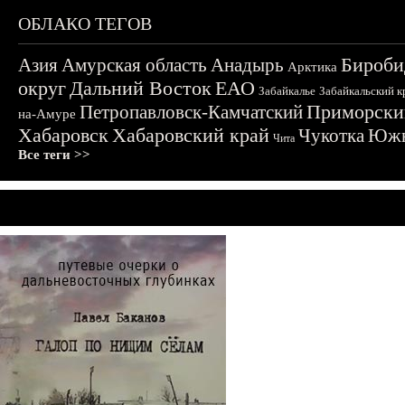
ОБЛАКО ТЕГОВ
Бироби
Азия
Амурская область
Анадырь
Арктика
округ
Дальний Восток
ЕАО
Забайкалье
Забайкальский к
Приморски
Петропавловск-Камчатский
на-Амуре
Хабаровск
Хабаровский край
Чукотка
Южн
Чита
Все теги >>