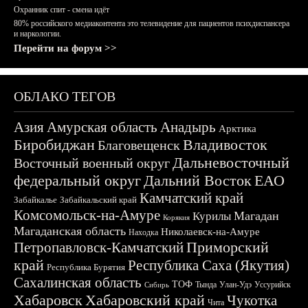
Охранник спит - смена идёт
80% российского медиаконтента это телевидение для пациентов психдиспансера
и наркологии.
Перейти на форум >>
ОБЛАКО ТЕГОВ
Азия
Амурская область
Анадырь
Арктика
Биробиджан
Владивосток
Благовещенск
Дальневосточный
Восточный военный округ
федеральный округ
Дальний Восток
ЕАО
Камчатский край
Забайкалье
Забайкальский край
Комсомольск-на-Амуре
Магадан
Курилы
Корякия
Магаданская область
Николаевск-на-Амуре
Находка
Приморский
Петропавловск-Камчатский
край
Республика Саха (Якутия)
Республика Бурятия
Сахалинская область
ТОФ
Тында
Улан-Удэ
Уссурийск
Сибирь
Хабаровск
Хабаровский край
Чукотка
Чита