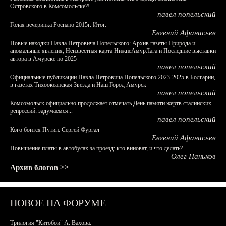
Островского в Комсомольске?!
павел попельский
Голая вечеринка Роснано 2015г. Итог.
Евгений Афанасьев
Новые находки Павла Петровича Попельского: Архив газеты Природа и
аномальные явления, Неизвестная карта НижнеАмурЛага и Последние выставки
автора в Амурске по 2025
павел попельский
Официальные публикации Павла Петровича Попельского 2023-2025 в Болгарии,
в газетах Тихоокеанская Звезда и Наш Город Амурск
павел попельский
Комсомольск официально продолжает отмечать День памяти жертв сталинских
репрессий: задумаемся...
павел попельский
Кого боится Путин: Сергей Фургал
Евгений Афанасьев
Повышение платы в автобусах за проезд: кто виноват, и что делать?
Олег Паньков
Архив блогов >>
НОВОЕ НА ФОРУМЕ
Трилогия "Китобои" А. Вахова.