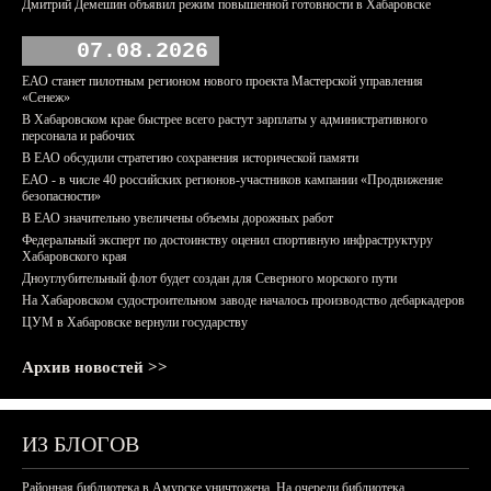
Дмитрий Демешин объявил режим повышенной готовности в Хабаровске
07.08.2026
ЕАО станет пилотным регионом нового проекта Мастерской управления
«Сенеж»
В Хабаровском крае быстрее всего растут зарплаты у административного
персонала и рабочих
В ЕАО обсудили стратегию сохранения исторической памяти
ЕАО - в числе 40 российских регионов-участников кампании «Продвижение
безопасности»
В ЕАО значительно увеличены объемы дорожных работ
Федеральный эксперт по достоинству оценил спортивную инфраструктуру
Хабаровского края
Дноуглубительный флот будет создан для Северного морского пути
На Хабаровском судостроительном заводе началось производство дебаркадеров
ЦУМ в Хабаровске вернули государству
Архив новостей >>
ИЗ БЛОГОВ
Районная библиотека в Амурске уничтожена. На очереди библиотека