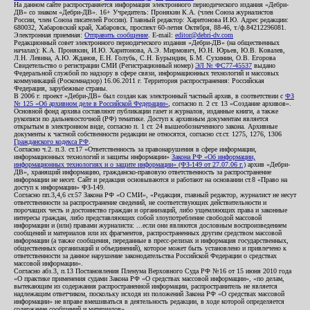
На данном сайте распространяется информация электронного периодического издания «Дебри-
ДВ» со знаком «Дебри-ДВ». 16+ Учредитель: Пронякин К.А. (член Союза журналистов
России, член Союза писателей России). Главный редактор: Харитонова И.Ю. Адрес редакции:
680032, Хабаровский край, Хабаровск, проспект 60-летия Октября, 88-46, т./ф.84212296081.
Электронная приемная:
Отправить сообщение
. E-mail:
editor@debri-dv.com
Редакционный совет электронного периодического издания «Дебри-ДВ» (на общественных
началах): К.А. Пронякин, И.Ю. Харитонова, А.Э. Мирмович, Ю.Н. Юрьев, Ю.В. Ковалев,
Л.Н. Левина, А.Ю. Жданов, Е.Н. Голубь, С.Н. Бурындин, Б.М. Сухинин, О.В. Егорова
Свидетельство о регистрации СМИ (Регистрационный номер)
ЭЛ № ФС77-45537
выдано
Федеральной службой по надзору в сфере связи, информационных технологий и массовых
коммуникаций (Роскомнадзор) 16.06.2011 г. Территория распространения: Российская
Федерация, зарубежные страны.
В 2006 г. проект «Дебри-ДВ» был создан как электронный частный архив, в соответствии с
ФЗ
№ 125 «Об архивном деле в Российской Федерации»
, согласно п. 2 ст. 13 «Создание архивов».
Основной фонд архива составляют публикации газет и журналов, изданные книги, а также
рукописи по дальневосточной (РФ) тематике. Доступ к архивным документам является
открытым в электронном виде, согласно п. 1 ст. 24 вышеобозначенного закона. Архивные
документы к частной собственности редакции не относятся, согласно ст.ст. 1275, 1276, 1306
Гражданского кодекса РФ
.
Согласно ч.2. п.3. ст.17 «Ответственность за правонарушения в сфере информации,
информационных технологий и защиты информации»
Закона РФ «Об информации,
информационных технологиях и о защите информации» (ФЗ-149 от 27.07.06 г.)
архив «Дебри-
ДВ», хранящий информацию, гражданско-правовую ответственность за распространение
информации не несет. Сайт и редакция основываются и работают на основании ст.8 «Право на
доступ к информации» ФЗ-149.
Согласно пп.3,4,6 ст.57 Закона РФ «О СМИ», «Редакция, главный редактор, журналист не несут
ответственности за распространение сведений, не соответствующих действительности и
порочащих честь и достоинство граждан и организаций, либо ущемляющих права и законные
интересы граждан, либо представляющих собой злоупотребление свободой массовой
информации и (или) правами журналиста: ...если они являются дословным воспроизведением
сообщений и материалов или их фрагментов, распространенных другим средством массовой
информации (а также сообщения, переданные в пресс-релизах и информация государственных,
общественных организаций и объединений), которое может быть установлено и привлечено к
ответственности за данное нарушение законодательства Российской Федерации о средствах
массовой информации».
Согласно абз.3, п.13 Постановления Пленума Верховного Суда РФ №16 от 15 июня 2010 года
«О практике применения судами Закона РФ «О средствах массовой информации», «по делам,
вытекающим из содержания распространенной информации, распространитель не является
надлежащим ответчиком, поскольку исходя из положений Закона РФ «О средствах массовой
информации» не вправе вмешиваться в деятельность редакции, в ходе которой определяется
содержание сообщений и материалов».