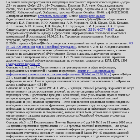
На данном сайте распространяется информация электронного периодического издания «Дебри-
ДВ» со знаком «Дебри-ДВ». 16+ Учредитель: Пронякин К.А. (член Союза журналистов
России, член Союза писателей России). Главный редактор: Харитонова И.Ю. Адрес редакции:
680032, Хабаровский край, Хабаровск, проспект 60-летия Октября, 88-46, т./ф.84212296081.
Электронная приемная:
Отправить сообщение
. E-mail:
editor@debri-dv.com
Редакционный совет электронного периодического издания «Дебри-ДВ» (на общественных
началах): К.А. Пронякин, И.Ю. Харитонова, А.Э. Мирмович, Ю.Н. Юрьев, Ю.В. Ковалев,
Л.Н. Левина, А.Ю. Жданов, Е.Н. Голубь, С.Н. Бурындин, Б.М. Сухинин, О.В. Егорова
Свидетельство о регистрации СМИ (Регистрационный номер)
ЭЛ № ФС77-45537
выдано
Федеральной службой по надзору в сфере связи, информационных технологий и массовых
коммуникаций (Роскомнадзор) 16.06.2011 г. Территория распространения: Российская
Федерация, зарубежные страны.
В 2006 г. проект «Дебри-ДВ» был создан как электронный частный архив, в соответствии с
ФЗ
№ 125 «Об архивном деле в Российской Федерации»
, согласно п. 2 ст. 13 «Создание архивов».
Основной фонд архива составляют публикации газет и журналов, изданные книги, а также
рукописи по дальневосточной (РФ) тематике. Доступ к архивным документам является
открытым в электронном виде, согласно п. 1 ст. 24 вышеобозначенного закона. Архивные
документы к частной собственности редакции не относятся, согласно ст.ст. 1275, 1276, 1306
Гражданского кодекса РФ
.
Согласно ч.2. п.3. ст.17 «Ответственность за правонарушения в сфере информации,
информационных технологий и защиты информации»
Закона РФ «Об информации,
информационных технологиях и о защите информации» (ФЗ-149 от 27.07.06 г.)
архив «Дебри-
ДВ», хранящий информацию, гражданско-правовую ответственность за распространение
информации не несет. Сайт и редакция основываются и работают на основании ст.8 «Право на
доступ к информации» ФЗ-149.
Согласно пп.3,4,6 ст.57 Закона РФ «О СМИ», «Редакция, главный редактор, журналист не несут
ответственности за распространение сведений, не соответствующих действительности и
порочащих честь и достоинство граждан и организаций, либо ущемляющих права и законные
интересы граждан, либо представляющих собой злоупотребление свободой массовой
информации и (или) правами журналиста: ...если они являются дословным воспроизведением
сообщений и материалов или их фрагментов, распространенных другим средством массовой
информации (а также сообщения, переданные в пресс-релизах и информация государственных,
общественных организаций и объединений), которое может быть установлено и привлечено к
ответственности за данное нарушение законодательства Российской Федерации о средствах
массовой информации».
Согласно абз.3, п.13 Постановления Пленума Верховного Суда РФ №16 от 15 июня 2010 года
«О практике применения судами Закона РФ «О средствах массовой информации», «по делам,
вытекающим из содержания распространенной информации, распространитель не является
надлежащим ответчиком, поскольку исходя из положений Закона РФ «О средствах массовой
информации» не вправе вмешиваться в деятельность редакции, в ходе которой определяется
содержание сообщений и материалов».