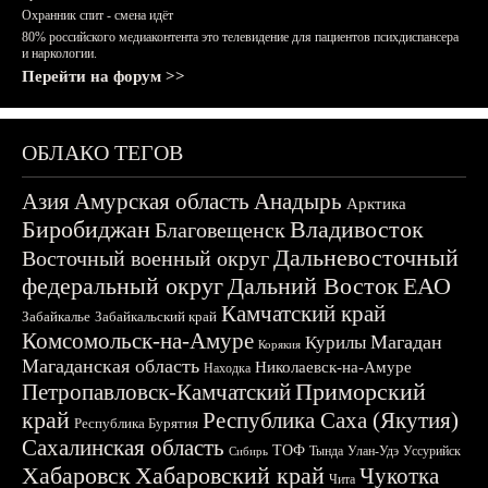
Охранник спит - смена идёт
80% российского медиаконтента это телевидение для пациентов психдиспансера
и наркологии.
Перейти на форум >>
ОБЛАКО ТЕГОВ
Азия
Амурская область
Анадырь
Арктика
Биробиджан
Владивосток
Благовещенск
Дальневосточный
Восточный военный округ
федеральный округ
Дальний Восток
ЕАО
Камчатский край
Забайкалье
Забайкальский край
Комсомольск-на-Амуре
Магадан
Курилы
Корякия
Магаданская область
Николаевск-на-Амуре
Находка
Приморский
Петропавловск-Камчатский
край
Республика Саха (Якутия)
Республика Бурятия
Сахалинская область
ТОФ
Тында
Улан-Удэ
Уссурийск
Сибирь
Хабаровск
Хабаровский край
Чукотка
Чита