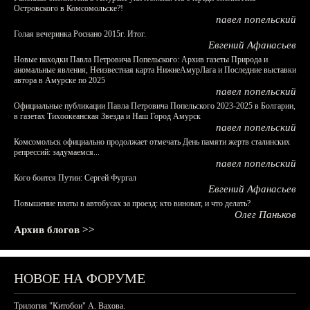
Островского в Комсомольске?!
павел попельский
Голая вечеринка Роснано 2015г. Итог.
Евгений Афанасьев
Новые находки Павла Петровича Попельского: Архив газеты Природа и
аномальные явления, Неизвестная карта НижнеАмурЛага и Последние выставки
автора в Амурске по 2025
павел попельский
Официальные публикации Павла Петровича Попельского 2023-2025 в Болгарии,
в газетах Тихоокеанская Звезда и Наш Город Амурск
павел попельский
Комсомольск официально продолжает отмечать День памяти жертв сталинских
репрессий: задумаемся...
павел попельский
Кого боится Путин: Сергей Фургал
Евгений Афанасьев
Повышение платы в автобусах за проезд: кто виноват, и что делать?
Олег Паньков
Архив блогов >>
НОВОЕ НА ФОРУМЕ
Трилогия "Китобои" А. Вахова.