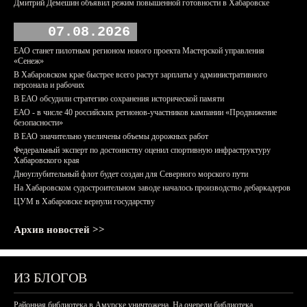
Дмитрий Демешин объявил режим повышенной готовности в Хабаровске
07.08.2026
ЕАО станет пилотным регионом нового проекта Мастерской управления
«Сенеж»
В Хабаровском крае быстрее всего растут зарплаты у административного
персонала и рабочих
В ЕАО обсудили стратегию сохранения исторической памяти
ЕАО - в числе 40 российских регионов-участников кампании «Продвижение
безопасности»
В ЕАО значительно увеличены объемы дорожных работ
Федеральный эксперт по достоинству оценил спортивную инфраструктуру
Хабаровского края
Дноуглубительный флот будет создан для Северного морского пути
На Хабаровском судостроительном заводе началось производство дебаркадеров
ЦУМ в Хабаровске вернули государству
Архив новостей >>
ИЗ БЛОГОВ
Районная библиотека в Амурске уничтожена. На очереди библиотека