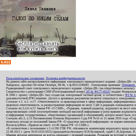
Пользовательское соглашение
,
Политика конфиденциальности
На данном сайте распространяется информация электронного периодического издания «Дебри-ДВ» с
Хабаровск, проспект 60-летия Октября, 88-46, т./ф.84212296081. Электронная приемная:
Отправить
Редакционный совет электронного периодического издания «Дебри-ДВ» (на общественных началах
Свидетельство о регистрации СМИ (Регистрационный номер)
ЭЛ № ФС77-45537
выдано Федеральной
В 2006 г. проект «Дебри-ДВ» был создан как электронный частный архив, в соответствии с
ФЗ № 12
дальневосточной (РФ) тематике. Доступ к архивным документам является открытым в электронном вид
Согласно ч.2. п.3. ст.17 «Ответственность за правонарушения в сфере информации, информационн
правовую ответственность за распространение информации не несет. Сайт и редакция основываются 
Согласно пп.3,4,6 ст.57 Закона РФ «О СМИ», «Редакция, главный редактор, журналист не несут отв
представляющих собой злоупотребление свободой массовой информации и (или) правами журналиста:
и информация государственных, общественных организаций и объединений), которое может быть уста
Согласно абз.3, п.13 Постановления Пленума Верховного Суда РФ №16 от 15 июня 2010 года «О пр
поскольку исходя из положений Закона РФ «О средствах массовой информации» не вправе вмешивать
Воспользуйтесь «Правом на ответ» (ст.46 Закона РФ «О СМИ»).
«В соответствии с положением ч.3 ст.196 ГПК РФ, обязанность компенсации морального вреда подле
22.08.2012 г. (дело №33-5325/2012) председательствующего И.И.Куликовой, судей С.И.Дорожко, Н
Мнения авторов материалов не всегда совпадают с позицией редакции. Редакция не вступает в перепи