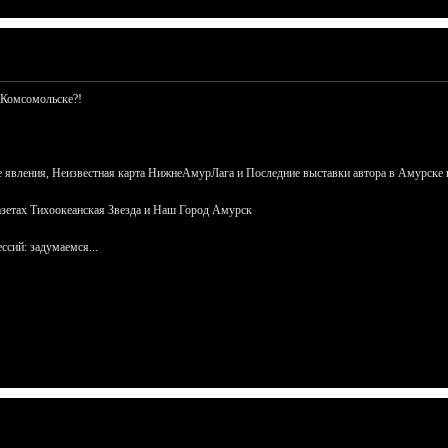
 Комсомольске?!
 явления, Неизвестная карта НижнеАмурЛага и Последние выставки автора в Амурске 
азетах Тихоокеанская Звезда и Наш Город Амурск
сий: задумаемся...