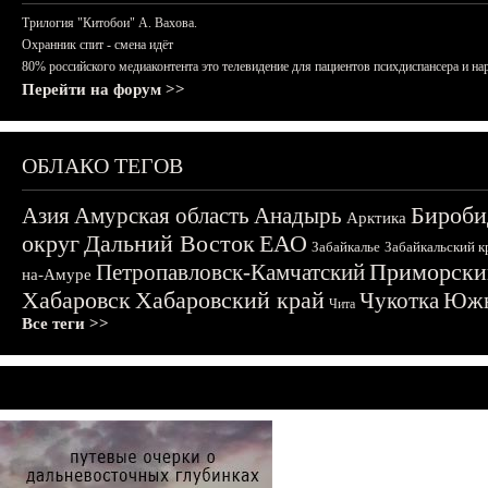
Трилогия "Китобои" А. Вахова.
Охранник спит - смена идёт
80% российского медиаконтента это телевидение для пациентов психдиспансера и на
Перейти на форум >>
ОБЛАКО ТЕГОВ
Бироби
Азия
Амурская область
Анадырь
Арктика
округ
Дальний Восток
ЕАО
Забайкалье
Забайкальский к
Приморски
Петропавловск-Камчатский
на-Амуре
Хабаровск
Хабаровский край
Чукотка
Южн
Чита
Все теги >>