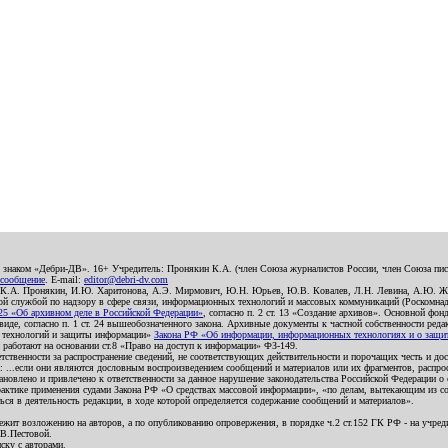
о знаком «Дебри-ДВ». 16+ Учредитель: Пронякин К.А. (член Союза журналистов России, член Союза писа
 сообщение
. E-mail:
editor@debri-dv.com
): К.А. Пронякин, И.Ю. Харитонова, А.Э. Мирмович, Ю.Н. Юрьев, Ю.В. Ковалев, Л.Н. Левина, А.Ю. Ж
 службой по надзору в сфере связи, информационных технологий и массовых коммуникаций (Роскомнадзо
5 «Об архивном деле в Российской Федерации»
, согласно п. 2 ст. 13 «Создание архивов». Основной фон
е, согласно п. 1 ст. 24 вышеобозначенного закона. Архивные документы к частной собственности редакци
ых технологий и защиты информации»
Закона РФ «Об информации, информационных технологиях и о защите
и работают на основании ст.8 «Право на доступ к информации» ФЗ-149.
етственности за распространение сведений, не соответствующих действительности и порочащих честь и д
 ...если они являются дословным воспроизведением сообщений и материалов или их фрагментов, распро
новлено и привлечено к ответственности за данное нарушение законодательства Российской Федерации о
актике применения судами Закона РФ «О средствах массовой информации», «по делам, вытекающим из со
ся в деятельность редакции, в ходе которой определяется содержание сообщений и материалов».
жит возложению на авторов, а по опубликованию опровержения, в порядке ч.2 ст.152 ГК РФ - на учредит
.В.Пестовой.
ску с авторами.