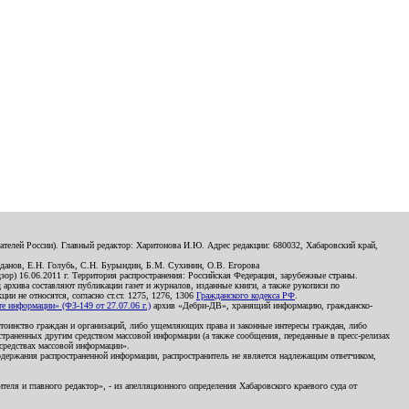
телей России). Главный редактор: Харитонова И.Ю. Адрес редакции: 680032, Хабаровский край,
данов, Е.Н. Голубь, С.Н. Бурындин, Б.М. Сухинин, О.В. Егорова
р) 16.06.2011 г. Территория распространения: Российская Федерация, зарубежные страны.
д архива составляют публикации газет и журналов, изданные книги, а также рукописи по
и не относятся, согласно ст.ст. 1275, 1276, 1306
Гражданского кодекса РФ
.
 информации» (ФЗ-149 от 27.07.06 г.)
архив «Дебри-ДВ», хранящий информацию, гражданско-
остоинство граждан и организаций, либо ущемляющих права и законные интересы граждан, либо
страненных другим средством массовой информации (а также сообщения, переданные в пресс-релизах
 средствах массовой информации».
держания распространенной информации, распространитель не является надлежащим ответчиком,
еля и главного редактор», - из апелляционного определения Хабаровского краевого суда от