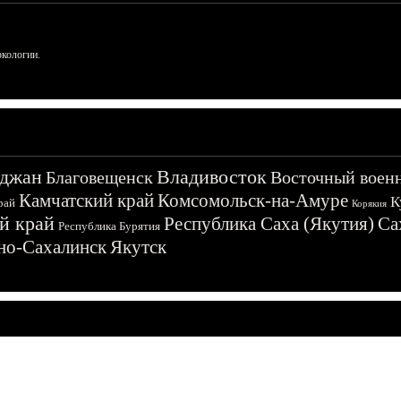
ркологии.
джан
Владивосток
Благовещенск
Восточный воен
Камчатский край
Комсомольск-на-Амуре
К
рай
Корякия
й край
Республика Саха (Якутия)
Са
Республика Бурятия
о-Сахалинск
Якутск