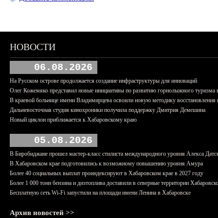
НОВОСТИ
06.08.2026
На Русском острове продолжается создание инфраструктуры для инноваций
Олег Кожемяко представил новые инициативы по развитию горнолыжного туризма 
В краевой больнице имени Владимирцева освоили новую методику восстановления п
Дальневосточная студия кинохроники получила поддержку Дмитрия Демешина
Новый циклон приближается к Хабаровскому краю
05.08.2026
В Биробиджане прошел мастер-класс стилиста международного уровня Алекса Датс
В Хабаровском крае подготовились к возможному повышению уровня Амура
Более 40 социальных выплат проиндексируют в Хабаровском крае в 2027 году
Более 1 000 тонн бензина и дизтоплива доставили в северные территории Хабаровск
Бесплатную сеть Wi-Fi запустили на площади имени Ленина в Хабаровске
Архив новостей >>