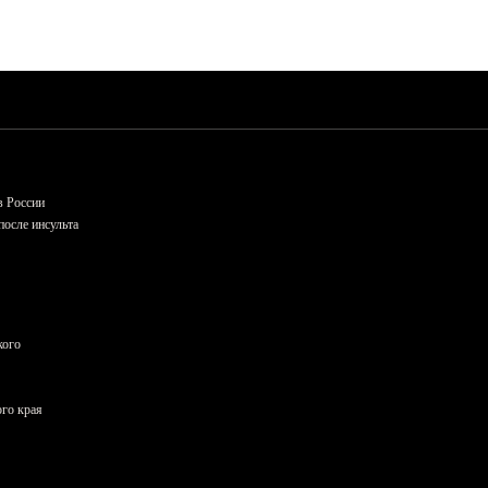
в России
осле инсульта
кого
ого края