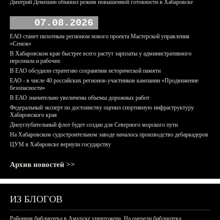
Дмитрий Демешин объявил режим повышенной готовности в Хабаровске
07.08.2026
ЕАО станет пилотным регионом нового проекта Мастерской управления
«Сенеж»
В Хабаровском крае быстрее всего растут зарплаты у административного
персонала и рабочих
В ЕАО обсудили стратегию сохранения исторической памяти
ЕАО - в числе 40 российских регионов-участников кампании «Продвижение
безопасности»
В ЕАО значительно увеличены объемы дорожных работ
Федеральный эксперт по достоинству оценил спортивную инфраструктуру
Хабаровского края
Дноуглубительный флот будет создан для Северного морского пути
На Хабаровском судостроительном заводе началось производство дебаркадеров
ЦУМ в Хабаровске вернули государству
Архив новостей >>
ИЗ БЛОГОВ
Районная библиотека в Амурске уничтожена. На очереди библиотека