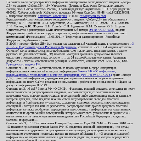
На данном сайте распространяется информация электронного периодического издания «Дебри-
ДВ» со знаком «Дебри-ДВ». 16+ Учредитель: Пронякин К.А. (член Союза журналистов
России, член Союза писателей России). Главный редактор: Харитонова И.Ю. Адрес редакции:
680032, Хабаровский край, Хабаровск, проспект 60-летия Октября, 88-46, т./ф.84212296081.
Электронная приемная:
Отправить сообщение
. E-mail:
editor@debri-dv.com
Редакционный совет электронного периодического издания «Дебри-ДВ» (на общественных
началах): К.А. Пронякин, И.Ю. Харитонова, А.Э. Мирмович, Ю.Н. Юрьев, Ю.В. Ковалев,
Л.Н. Левина, А.Ю. Жданов, Е.Н. Голубь, С.Н. Бурындин, Б.М. Сухинин, О.В. Егорова
Свидетельство о регистрации СМИ (Регистрационный номер)
ЭЛ № ФС77-45537
выдано
Федеральной службой по надзору в сфере связи, информационных технологий и массовых
коммуникаций (Роскомнадзор) 16.06.2011 г. Территория распространения: Российская
Федерация, зарубежные страны.
В 2006 г. проект «Дебри-ДВ» был создан как электронный частный архив, в соответствии с
ФЗ
№ 125 «Об архивном деле в Российской Федерации»
, согласно п. 2 ст. 13 «Создание архивов».
Основной фонд архива составляют публикации газет и журналов, изданные книги, а также
рукописи по дальневосточной (РФ) тематике. Доступ к архивным документам является
открытым в электронном виде, согласно п. 1 ст. 24 вышеобозначенного закона. Архивные
документы к частной собственности редакции не относятся, согласно ст.ст. 1275, 1276, 1306
Гражданского кодекса РФ
.
Согласно ч.2. п.3. ст.17 «Ответственность за правонарушения в сфере информации,
информационных технологий и защиты информации»
Закона РФ «Об информации,
информационных технологиях и о защите информации» (ФЗ-149 от 27.07.06 г.)
архив «Дебри-
ДВ», хранящий информацию, гражданско-правовую ответственность за распространение
информации не несет. Сайт и редакция основываются и работают на основании ст.8 «Право на
доступ к информации» ФЗ-149.
Согласно пп.3,4,6 ст.57 Закона РФ «О СМИ», «Редакция, главный редактор, журналист не несут
ответственности за распространение сведений, не соответствующих действительности и
порочащих честь и достоинство граждан и организаций, либо ущемляющих права и законные
интересы граждан, либо представляющих собой злоупотребление свободой массовой
информации и (или) правами журналиста: ...если они являются дословным воспроизведением
сообщений и материалов или их фрагментов, распространенных другим средством массовой
информации (а также сообщения, переданные в пресс-релизах и информация государственных,
общественных организаций и объединений), которое может быть установлено и привлечено к
ответственности за данное нарушение законодательства Российской Федерации о средствах
массовой информации».
Согласно абз.3, п.13 Постановления Пленума Верховного Суда РФ №16 от 15 июня 2010 года
«О практике применения судами Закона РФ «О средствах массовой информации», «по делам,
вытекающим из содержания распространенной информации, распространитель не является
надлежащим ответчиком, поскольку исходя из положений Закона РФ «О средствах массовой
информации» не вправе вмешиваться в деятельность редакции, в ходе которой определяется
содержание сообщений и материалов».