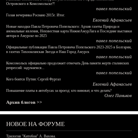
Островского в Комсомольске?!
павел попельский
Голая вечеринка Роснано 2015г. Итог.
Евгений Афанасьев
Новые находки Павла Петровича Попельского: Архив газеты Природа и
аномальные явления, Неизвестная карта НижнеАмурЛага и Последние выставки
автора в Амурске по 2025
павел попельский
Официальные публикации Павла Петровича Попельского 2023-2025 в Болгарии,
в газетах Тихоокеанская Звезда и Наш Город Амурск
павел попельский
Комсомольск официально продолжает отмечать День памяти жертв сталинских
репрессий: задумаемся...
павел попельский
Кого боится Путин: Сергей Фургал
Евгений Афанасьев
Повышение платы в автобусах за проезд: кто виноват, и что делать?
Олег Паньков
Архив блогов >>
НОВОЕ НА ФОРУМЕ
Трилогия "Китобои" А. Вахова.