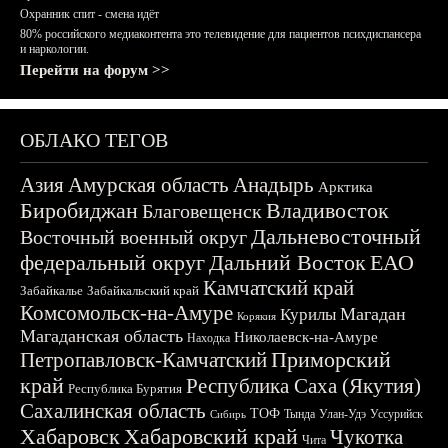
Охранник спит - смена идёт
80% российского медиаконтента это телевидение для пациентов психдиспансера
и наркологии.
Перейти на форум >>
ОБЛАКО ТЕГОВ
Азия
Амурская область
Анадырь
Арктика
Биробиджан
Владивосток
Благовещенск
Дальневосточный
Восточный военный округ
федеральный округ
Дальний Восток
ЕАО
Камчатский край
Забайкалье
Забайкальский край
Комсомольск-на-Амуре
Магадан
Курилы
Корякия
Магаданская область
Николаевск-на-Амуре
Находка
Приморский
Петропавловск-Камчатский
край
Республика Саха (Якутия)
Республика Бурятия
Сахалинская область
ТОФ
Тында
Улан-Удэ
Уссурийск
Сибирь
Хабаровск
Хабаровский край
Чукотка
Чита