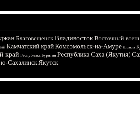
джан
Владивосток
Благовещенск
Восточный воен
Камчатский край
Комсомольск-на-Амуре
К
рай
Корякия
й край
Республика Саха (Якутия)
Са
Республика Бурятия
о-Сахалинск
Якутск