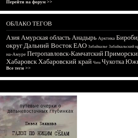
Перейти на форум >>
ОБЛАКО ТЕГОВ
Бироби
Азия
Амурская область
Анадырь
Арктика
округ
Дальний Восток
ЕАО
Забайкалье
Забайкальский к
Приморски
Петропавловск-Камчатский
на-Амуре
Хабаровск
Хабаровский край
Чукотка
Южн
Чита
Все теги >>