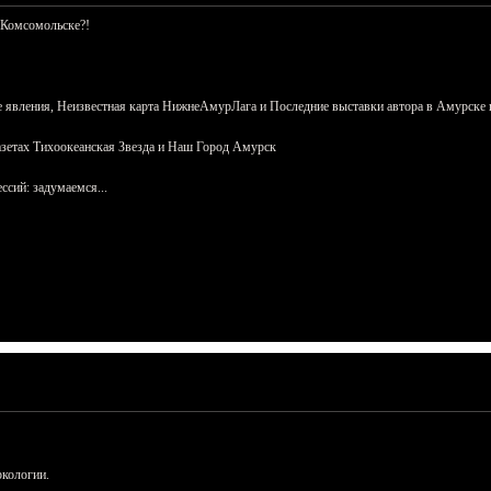
 Комсомольске?!
 явления, Неизвестная карта НижнеАмурЛага и Последние выставки автора в Амурске 
азетах Тихоокеанская Звезда и Наш Город Амурск
сий: задумаемся...
ркологии.