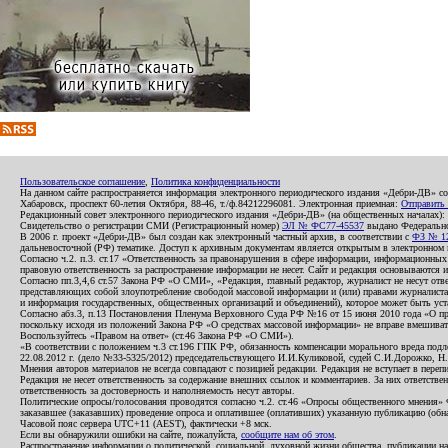
Пользовательское соглашение
,
Политика конфиденциальности
На данном сайте распространяется информация электронного периодического издания «Дебри-ДВ» с
Хабаровск, проспект 60-летия Октября, 88-46, т./ф.84212296081. Электронная приемная:
Отправить
Редакционный совет электронного периодического издания «Дебри-ДВ» (на общественных началах
Свидетельство о регистрации СМИ (Регистрационный номер)
ЭЛ № ФС77-45537
выдано Федеральной
В 2006 г. проект «Дебри-ДВ» был создан как электронный частный архив, в соответствии с
ФЗ № 12
дальневосточной (РФ) тематике. Доступ к архивным документам является открытым в электронном вид
Согласно ч.2. п.3. ст.17 «Ответственность за правонарушения в сфере информации, информационн
правовую ответственность за распространение информации не несет. Сайт и редакция основываются 
Согласно пп.3,4,6 ст.57 Закона РФ «О СМИ», «Редакция, главный редактор, журналист не несут отв
представляющих собой злоупотребление свободой массовой информации и (или) правами журналиста:
и информация государственных, общественных организаций и объединений), которое может быть уста
Согласно абз.3, п.13 Постановления Пленума Верховного Суда РФ №16 от 15 июня 2010 года «О пр
поскольку исходя из положений Закона РФ «О средствах массовой информации» не вправе вмешивать
Воспользуйтесь «Правом на ответ» (ст.46 Закона РФ «О СМИ»).
«В соответствии с положением ч.3 ст.196 ГПК РФ, обязанность компенсации морального вреда подле
22.08.2012 г. (дело №33-5325/2012) председательствующего И.И.Куликовой, судей С.И.Дорожко, Н
Мнения авторов материалов не всегда совпадают с позицией редакции. Редакция не вступает в перепи
Редакция не несет ответственность за содержание внешних ссылок и комментариев. За них ответств
ответственность за достоверность и наполняемость несут авторы.
Политические опросы/голосования проводятся согласно ч.2. ст.46 «Опросы общественного мнения» Фе
заказавшее (заказавших) проведение опроса и оплатившее (оплативших) указанную публикацию (обнаро
Часовой пояс сервера UTC+11 (AEST), фактически +8 мск.
Если вы обнаружили ошибки на сайте, пожалуйста,
сообщите нам об этом
.
Распространение информации о политической, социальной, духовной жизни общества, публикации на