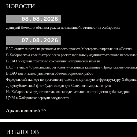
НОВОСТИ
08.08.2026
Дмитрий Демешин объявил режим повышенной готовности в Хабаровске
07.08.2026
ЕАО станет пилотным регионом нового проекта Мастерской управления «Сенеж»
В Хабаровском крае быстрее всего растут зарплаты у административного персонала 
В ЕАО обсудили стратегию сохранения исторической памяти
ЕАО - в числе 40 российских регионов-участников кампании «Продвижение безопас
В ЕАО значительно увеличены объемы дорожных работ
Федеральный эксперт по достоинству оценил спортивную инфраструктуру Хабаровс
Дноуглубительный флот будет создан для Северного морского пути
На Хабаровском судостроительном заводе началось производство дебаркадеров
ЦУМ в Хабаровске вернули государству
Архив новостей >>
ИЗ БЛОГОВ