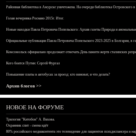
Районная библиотека в Амурске уничтожена. На очереди библиотека Островского в
Голая вечеринка Роснано 2015г. Итог.
Новые находки Павла Петровича Попельского: Архив газеты Природа и аномальные
Официальные публикации Павла Петровича Попельского 2023-2025 в Болгарии, в г
Комсомольск официально продолжает отмечать День памяти жертв сталинских репрес
Кого боится Путин: Сергей Фургал
Повышение платы в автобусах за проезд: кто виноват, и что делать?
Архив блогов >>
НОВОЕ НА ФОРУМЕ
Трилогия "Китобои" А. Вахова.
Охранник спит - смена идёт
80% российского медиаконтента это телевидение для пациентов психдиспансера и на