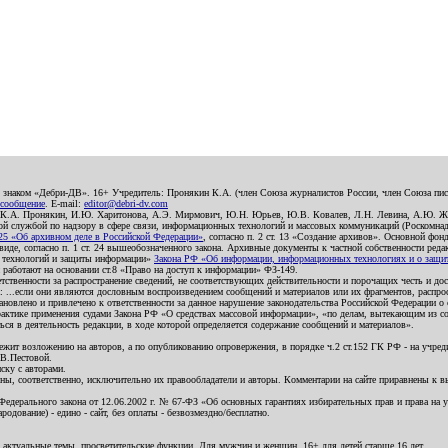
о знаком «Дебри-ДВ». 16+ Учредитель: Пронякин К.А. (член Союза журналистов России, член Союза писа
 сообщение
. E-mail:
editor@debri-dv.com
): К.А. Пронякин, И.Ю. Харитонова, А.Э. Мирмович, Ю.Н. Юрьев, Ю.В. Ковалев, Л.Н. Левина, А.Ю. Ж
 службой по надзору в сфере связи, информационных технологий и массовых коммуникаций (Роскомнадзо
5 «Об архивном деле в Российской Федерации»
, согласно п. 2 ст. 13 «Создание архивов». Основной фон
е, согласно п. 1 ст. 24 вышеобозначенного закона. Архивные документы к частной собственности редакци
ых технологий и защиты информации»
Закона РФ «Об информации, информационных технологиях и о защите
и работают на основании ст.8 «Право на доступ к информации» ФЗ-149.
етственности за распространение сведений, не соответствующих действительности и порочащих честь и д
 ...если они являются дословным воспроизведением сообщений и материалов или их фрагментов, распро
новлено и привлечено к ответственности за данное нарушение законодательства Российской Федерации о
актике применения судами Закона РФ «О средствах массовой информации», «по делам, вытекающим из со
ся в деятельность редакции, в ходе которой определяется содержание сообщений и материалов».
жит возложению на авторов, а по опубликованию опровержения, в порядке ч.2 ст.152 ГК РФ - на учредит
.В.Пестовой.
ску с авторами.
енны, соответственно, исключительно их правообладатели и авторы. Комментарии на сайте приравнены к
дерального закона от 12.06.2002 г. № 67-ФЗ «Об основных гарантиях избирательных прав и права на уча
дование) - едино - сайт, без оплаты - безвозмездно/бесплатно.
 актуальные темы, просветительские функции. Для мужчин и женщин. 16+ для детей старше 16 лет.