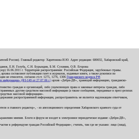
телей России). Главный редактор: Харитонова И.Ю. Адрес редакции: 680032, Хабаровский край,
данов, Е.Н. Голубь, С.Н. Бурындин, Б.М. Сухинин, О.В. Егорова
р) 16.06.2011 г. Территория распространения: Российская Федерация, зарубежные страны.
д архива составляют публикации газет и журналов, изданные книги, а также рукописи по
и не относятся, согласно ст.ст. 1275, 1276, 1306
Гражданского кодекса РФ
.
 информации» (ФЗ-149 от 27.07.06 г.)
архив «Дебри-ДВ», хранящий информацию, гражданско-
остоинство граждан и организаций, либо ущемляющих права и законные интересы граждан, либо
страненных другим средством массовой информации (а также сообщения, переданные в пресс-релизах
 средствах массовой информации».
держания распространенной информации, распространитель не является надлежащим ответчиком,
еля и главного редактор», - из апелляционного определения Хабаровского краевого суда от
 выражению мнения. Блоги и форум не входят в электронное периодическое издание «Дебри-ДВ»,
стие в референдуме граждан Российской Федерации»; считать, там где не указано: лицо (лица),