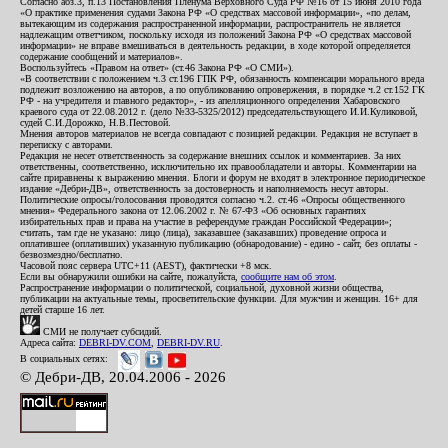
Согласно абз.3, п.13 Постановления Пленума Верховного Суда РФ №16 от 15 июня 2010 года
«О практике применения судами Закона РФ «О средствах массовой информации», «по делам,
вытекающим из содержания распространенной информации, распространитель не является
надлежащим ответчиком, поскольку исходя из положений Закона РФ «О средствах массовой
информации» не вправе вмешиваться в деятельность редакции, в ходе которой определяется
содержание сообщений и материалов».
Воспользуйтесь «Правом на ответ» (ст.46 Закона РФ «О СМИ»).
«В соответствии с положением ч.3 ст.196 ГПК РФ, обязанность компенсации морального вреда
подлежит возложению на авторов, а по опубликованию опровержения, в порядке ч.2 ст.152 ГК
РФ - на учредителя и главного редактор», - из апелляционного определения Хабаровского
краевого суда от 22.08.2012 г. (дело №33-5325/2012) председательствующего И.И.Куликовой,
судей С.И.Дорожко, Н.В.Пестовой.
Мнения авторов материалов не всегда совпадают с позицией редакции. Редакция не вступает в
переписку с авторами.
Редакция не несет ответственность за содержание внешних ссылок и комментариев. За них
ответственны, соответственно, исключительно их правообладатели и авторы. Комментарии на
сайте приравнены к выражению мнения. Блоги и форум не входят в электронное периодическое
издание «Дебри-ДВ», ответственность за достоверность и наполняемость несут авторы.
Политические опросы/голосования проводятся согласно ч.2. ст.46 «Опросы общественного
мнения» Федерального закона от 12.06.2002 г. № 67-ФЗ «Об основных гарантиях
избирательных прав и права на участие в референдуме граждан Российской Федерации»;
считать, там где не указано: лицо (лица), заказавшее (заказавших) проведение опроса и
оплатившее (оплативших) указанную публикацию (обнародование) - едино - сайт, без оплаты -
безвозмездно/бесплатно.
Часовой пояс сервера UTC+11 (AEST), фактически +8 мск.
Если вы обнаружили ошибки на сайте, пожалуйста,
сообщите нам об этом
.
Распространение информации о политической, социальной, духовной жизни общества,
публикации на актуальные темы, просветительские функции. Для мужчин и женщин. 16+ для
детей старше 16 лет.
СМИ не получает субсидий.
Адреса сайта:
DEBRI-DV.COM
,
DEBRI-DV.RU
.
В социальных сетях:
© Дебри-ДВ, 20.04.2006 - 2026