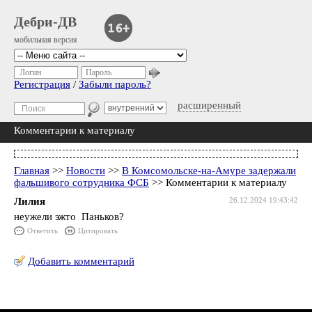
Дебри-ДВ
мобильная версия
Логин
Пароль
Регистрация
/
Забыли пароль?
расширенный
Комментарии к материалу
Главная
>>
Новости
>>
В Комсомольске-на-Амуре задержали
фальшивого сотрудника ФСБ
>> Комментарии к материалу
Лилия
26.12.2024 19:43:42
неужели эжто Паньков?
Ответить
Цитировать
Добавить комментарий