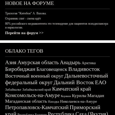
НОВОЕ НА ФОРУМЕ
Трилогия "Китобои" А. Вахова.
Охранник спит - смена идёт
80% российского медиаконтента это телевидение для пациентов психдиспансера
и наркологии.
Перейти на форум >>
ОБЛАКО ТЕГОВ
Азия
Амурская область
Анадырь
Арктика
Биробиджан
Владивосток
Благовещенск
Дальневосточный
Восточный военный округ
федеральный округ
Дальний Восток
ЕАО
Камчатский край
Забайкалье
Забайкальский край
Комсомольск-на-Амуре
Магадан
Курилы
Корякия
Магаданская область
Николаевск-на-Амуре
Находка
Приморский
Петропавловск-Камчатский
край
Республика Саха (Якутия)
Республика Бурятия