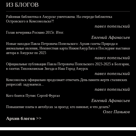
ИЗ БЛОГОВ
Районная библиотека в Амурске уничтожена. На очереди библиотека
Островского в Комсомольске?!
павел попельский
Голая вечеринка Роснано 2015г. Итог.
Евгений Афанасьев
Новые находки Павла Петровича Попельского: Архив газеты Природа и
аномальные явления, Неизвестная карта НижнеАмурЛага и Последние выставки
автора в Амурске по 2025
павел попельский
Официальные публикации Павла Петровича Попельского 2023-2025 в Болгарии,
в газетах Тихоокеанская Звезда и Наш Город Амурск
павел попельский
Комсомольск официально продолжает отмечать День памяти жертв сталинских
репрессий: задумаемся...
павел попельский
Кого боится Путин: Сергей Фургал
Евгений Афанасьев
Повышение платы в автобусах за проезд: кто виноват, и что делать?
Олег Паньков
Архив блогов >>