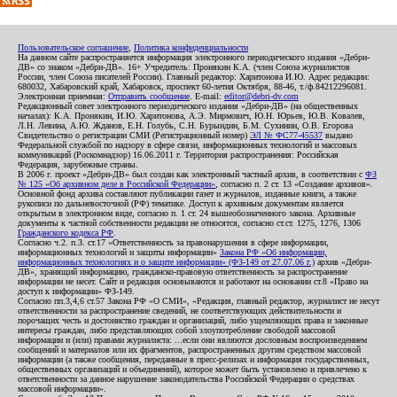
Пользовательское соглашение
,
Политика конфиденциальности
На данном сайте распространяется информация электронного периодического издания «Дебри-
ДВ» со знаком «Дебри-ДВ». 16+ Учредитель: Пронякин К.А. (член Союза журналистов
России, член Союза писателей России). Главный редактор: Харитонова И.Ю. Адрес редакции:
680032, Хабаровский край, Хабаровск, проспект 60-летия Октября, 88-46, т./ф.84212296081.
Электронная приемная:
Отправить сообщение
. E-mail:
editor@debri-dv.com
Редакционный совет электронного периодического издания «Дебри-ДВ» (на общественных
началах): К.А. Пронякин, И.Ю. Харитонова, А.Э. Мирмович, Ю.Н. Юрьев, Ю.В. Ковалев,
Л.Н. Левина, А.Ю. Жданов, Е.Н. Голубь, С.Н. Бурындин, Б.М. Сухинин, О.В. Егорова
Свидетельство о регистрации СМИ (Регистрационный номер)
ЭЛ № ФС77-45537
выдано
Федеральной службой по надзору в сфере связи, информационных технологий и массовых
коммуникаций (Роскомнадзор) 16.06.2011 г. Территория распространения: Российская
Федерация, зарубежные страны.
В 2006 г. проект «Дебри-ДВ» был создан как электронный частный архив, в соответствии с
ФЗ
№ 125 «Об архивном деле в Российской Федерации»
, согласно п. 2 ст. 13 «Создание архивов».
Основной фонд архива составляют публикации газет и журналов, изданные книги, а также
рукописи по дальневосточной (РФ) тематике. Доступ к архивным документам является
открытым в электронном виде, согласно п. 1 ст. 24 вышеобозначенного закона. Архивные
документы к частной собственности редакции не относятся, согласно ст.ст. 1275, 1276, 1306
Гражданского кодекса РФ
.
Согласно ч.2. п.3. ст.17 «Ответственность за правонарушения в сфере информации,
информационных технологий и защиты информации»
Закона РФ «Об информации,
информационных технологиях и о защите информации» (ФЗ-149 от 27.07.06 г.)
архив «Дебри-
ДВ», хранящий информацию, гражданско-правовую ответственность за распространение
информации не несет. Сайт и редакция основываются и работают на основании ст.8 «Право на
доступ к информации» ФЗ-149.
Согласно пп.3,4,6 ст.57 Закона РФ «О СМИ», «Редакция, главный редактор, журналист не несут
ответственности за распространение сведений, не соответствующих действительности и
порочащих честь и достоинство граждан и организаций, либо ущемляющих права и законные
интересы граждан, либо представляющих собой злоупотребление свободой массовой
информации и (или) правами журналиста: ...если они являются дословным воспроизведением
сообщений и материалов или их фрагментов, распространенных другим средством массовой
информации (а также сообщения, переданные в пресс-релизах и информация государственных,
общественных организаций и объединений), которое может быть установлено и привлечено к
ответственности за данное нарушение законодательства Российской Федерации о средствах
массовой информации».