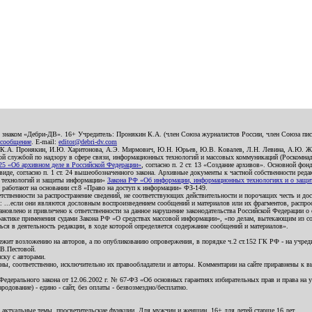
о знаком «Дебри-ДВ». 16+ Учредитель: Пронякин К.А. (член Союза журналистов России, член Союза писа
 сообщение
. E-mail:
editor@debri-dv.com
): К.А. Пронякин, И.Ю. Харитонова, А.Э. Мирмович, Ю.Н. Юрьев, Ю.В. Ковалев, Л.Н. Левина, А.Ю. Ж
 службой по надзору в сфере связи, информационных технологий и массовых коммуникаций (Роскомнадзо
5 «Об архивном деле в Российской Федерации»
, согласно п. 2 ст. 13 «Создание архивов». Основной фон
е, согласно п. 1 ст. 24 вышеобозначенного закона. Архивные документы к частной собственности редакци
ых технологий и защиты информации»
Закона РФ «Об информации, информационных технологиях и о защите
и работают на основании ст.8 «Право на доступ к информации» ФЗ-149.
етственности за распространение сведений, не соответствующих действительности и порочащих честь и д
 ...если они являются дословным воспроизведением сообщений и материалов или их фрагментов, распро
новлено и привлечено к ответственности за данное нарушение законодательства Российской Федерации о
актике применения судами Закона РФ «О средствах массовой информации», «по делам, вытекающим из со
ся в деятельность редакции, в ходе которой определяется содержание сообщений и материалов».
жит возложению на авторов, а по опубликованию опровержения, в порядке ч.2 ст.152 ГК РФ - на учредит
.В.Пестовой.
ску с авторами.
енны, соответственно, исключительно их правообладатели и авторы. Комментарии на сайте приравнены к
дерального закона от 12.06.2002 г. № 67-ФЗ «Об основных гарантиях избирательных прав и права на уча
дование) - едино - сайт, без оплаты - безвозмездно/бесплатно.
 актуальные темы, просветительские функции. Для мужчин и женщин. 16+ для детей старше 16 лет.