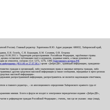
телей России). Главный редактор: Харитонова И.Ю. Адрес редакции: 680032, Хабаровский край,
данов, Е.Н. Голубь, С.Н. Бурындин, Б.М. Сухинин, О.В. Егорова
р) 16.06.2011 г. Территория распространения: Российская Федерация, зарубежные страны.
д архива составляют публикации газет и журналов, изданные книги, а также рукописи по
и не относятся, согласно ст.ст. 1275, 1276, 1306
Гражданского кодекса РФ
.
 информации» (ФЗ-149 от 27.07.06 г.)
архив «Дебри-ДВ», хранящий информацию, гражданско-
остоинство граждан и организаций, либо ущемляющих права и законные интересы граждан, либо
страненных другим средством массовой информации (а также сообщения, переданные в пресс-релизах
 средствах массовой информации».
держания распространенной информации, распространитель не является надлежащим ответчиком,
еля и главного редактор», - из апелляционного определения Хабаровского краевого суда от
 выражению мнения. Блоги и форум не входят в электронное периодическое издание «Дебри-ДВ»,
стие в референдуме граждан Российской Федерации»; считать, там где не указано: лицо (лица),