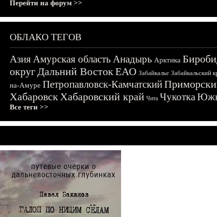
Перейти на форум >>
ОБЛАКО ТЕГОВ
Бироби
Азия
Амурская область
Анадырь
Арктика
округ
Дальний Восток
ЕАО
Забайкалье
Забайкальский к
Приморски
Петропавловск-Камчатский
на-Амуре
Хабаровск
Хабаровский край
Чукотка
Южн
Чита
Все теги >>