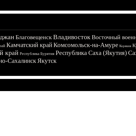
джан
Владивосток
Благовещенск
Восточный воен
Камчатский край
Комсомольск-на-Амуре
К
рай
Корякия
й край
Республика Саха (Якутия)
Са
Республика Бурятия
о-Сахалинск
Якутск