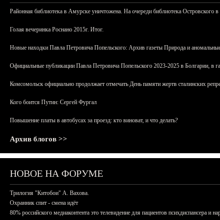
Районная библиотека в Амурске уничтожена. На очереди библиотека Островского в
Голая вечеринка Роснано 2015г. Итог.
Новые находки Павла Петровича Попельского: Архив газеты Природа и аномальные
Официальные публикации Павла Петровича Попельского 2023-2025 в Болгарии, в г
Комсомольск официально продолжает отмечать День памяти жертв сталинских репрес
Кого боится Путин: Сергей Фургал
Повышение платы в автобусах за проезд: кто виноват, и что делать?
Архив блогов >>
НОВОЕ НА ФОРУМЕ
Трилогия "Китобои" А. Вахова.
Охранник спит - смена идёт
80% российского медиаконтента это телевидение для пациентов психдиспансера и на