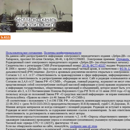
Пользовательское соглашение
,
Политика конфиденциальности
На данном сайте распространяется информация электронного периодического издания «Дебри-ДВ» с
Хабаровск, проспект 60-летия Октября, 88-46, т./ф.84212296081. Электронная приемная:
Отправить
Редакционный совет электронного периодического издания «Дебри-ДВ» (на общественных началах
Свидетельство о регистрации СМИ (Регистрационный номер)
ЭЛ № ФС77-45537
выдано Федеральной
В 2006 г. проект «Дебри-ДВ» был создан как электронный частный архив, в соответствии с
ФЗ № 12
дальневосточной (РФ) тематике. Доступ к архивным документам является открытым в электронном вид
Согласно ч.2. п.3. ст.17 «Ответственность за правонарушения в сфере информации, информационн
правовую ответственность за распространение информации не несет. Сайт и редакция основываются 
Согласно пп.3,4,6 ст.57 Закона РФ «О СМИ», «Редакция, главный редактор, журналист не несут отв
представляющих собой злоупотребление свободой массовой информации и (или) правами журналиста:
и информация государственных, общественных организаций и объединений), которое может быть уста
Согласно абз.3, п.13 Постановления Пленума Верховного Суда РФ №16 от 15 июня 2010 года «О пр
поскольку исходя из положений Закона РФ «О средствах массовой информации» не вправе вмешивать
Воспользуйтесь «Правом на ответ» (ст.46 Закона РФ «О СМИ»).
«В соответствии с положением ч.3 ст.196 ГПК РФ, обязанность компенсации морального вреда подле
22.08.2012 г. (дело №33-5325/2012) председательствующего И.И.Куликовой, судей С.И.Дорожко, Н
Мнения авторов материалов не всегда совпадают с позицией редакции. Редакция не вступает в перепи
Редакция не несет ответственность за содержание внешних ссылок и комментариев. За них ответств
ответственность за достоверность и наполняемость несут авторы.
Политические опросы/голосования проводятся согласно ч.2. ст.46 «Опросы общественного мнения» Фе
заказавшее (заказавших) проведение опроса и оплатившее (оплативших) указанную публикацию (обнаро
Часовой пояс сервера UTC+11 (AEST), фактически +8 мск.
Если вы обнаружили ошибки на сайте, пожалуйста,
сообщите нам об этом
.
Распространение информации о политической, социальной, духовной жизни общества, публикации на