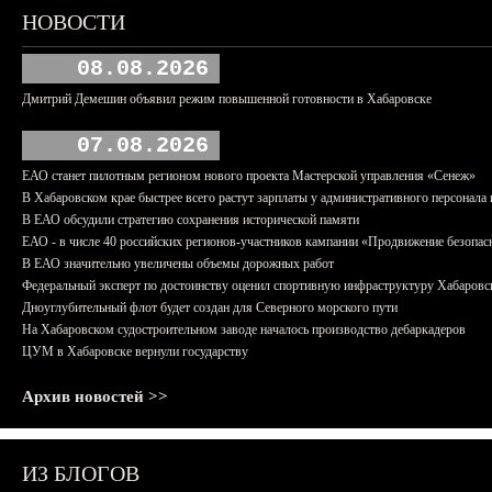
НОВОСТИ
08.08.2026
Дмитрий Демешин объявил режим повышенной готовности в Хабаровске
07.08.2026
ЕАО станет пилотным регионом нового проекта Мастерской управления «Сенеж»
В Хабаровском крае быстрее всего растут зарплаты у административного персонала 
В ЕАО обсудили стратегию сохранения исторической памяти
ЕАО - в числе 40 российских регионов-участников кампании «Продвижение безопас
В ЕАО значительно увеличены объемы дорожных работ
Федеральный эксперт по достоинству оценил спортивную инфраструктуру Хабаровс
Дноуглубительный флот будет создан для Северного морского пути
На Хабаровском судостроительном заводе началось производство дебаркадеров
ЦУМ в Хабаровске вернули государству
Архив новостей >>
ИЗ БЛОГОВ