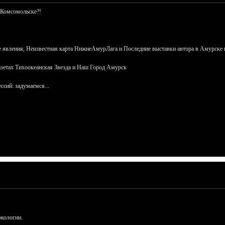
 Комсомольске?!
 явления, Неизвестная карта НижнеАмурЛага и Последние выставки автора в Амурске 
азетах Тихоокеанская Звезда и Наш Город Амурск
сий: задумаемся...
ркологии.