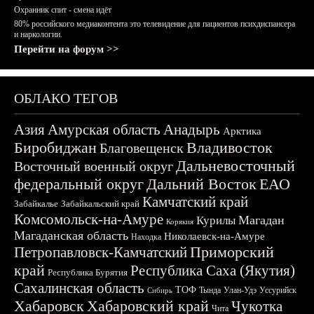
Охранник спит - смена идёт
80% российского медиаконтента это телевидение для пациентов психдиспансера
и наркологии.
Перейти на форум >>
ОБЛАКО ТЕГОВ
Азия
Амурская область
Анадырь
Арктика
Биробиджан
Владивосток
Благовещенск
Дальневосточный
Восточный военный округ
федеральный округ
Дальний Восток
ЕАО
Камчатский край
Забайкалье
Забайкальский край
Комсомольск-на-Амуре
Магадан
Курилы
Корякия
Магаданская область
Николаевск-на-Амуре
Находка
Приморский
Петропавловск-Камчатский
край
Республика Саха (Якутия)
Республика Бурятия
Сахалинская область
ТОФ
Тында
Улан-Удэ
Уссурийск
Сибирь
Хабаровск
Хабаровский край
Чукотка
Чита