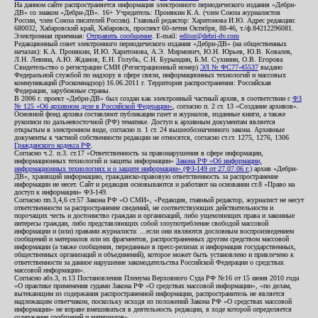
На данном сайте распространяется информация электронного периодического издания «Дебри-
ДВ» со знаком «Дебри-ДВ». 16+ Учредитель: Пронякин К.А. (член Союза журналистов
России, член Союза писателей России). Главный редактор: Харитонова И.Ю. Адрес редакции:
680032, Хабаровский край, Хабаровск, проспект 60-летия Октября, 88-46, т./ф.84212296081.
Электронная приемная:
Отправить сообщение
. E-mail:
editor@debri-dv.com
Редакционный совет электронного периодического издания «Дебри-ДВ» (на общественных
началах): К.А. Пронякин, И.Ю. Харитонова, А.Э. Мирмович, Ю.Н. Юрьев, Ю.В. Ковалев,
Л.Н. Левина, А.Ю. Жданов, Е.Н. Голубь, С.Н. Бурындин, Б.М. Сухинин, О.В. Егорова
Свидетельство о регистрации СМИ (Регистрационный номер)
ЭЛ № ФС77-45537
выдано
Федеральной службой по надзору в сфере связи, информационных технологий и массовых
коммуникаций (Роскомнадзор) 16.06.2011 г. Территория распространения: Российская
Федерация, зарубежные страны.
В 2006 г. проект «Дебри-ДВ» был создан как электронный частный архив, в соответствии с
ФЗ
№ 125 «Об архивном деле в Российской Федерации»
, согласно п. 2 ст. 13 «Создание архивов».
Основной фонд архива составляют публикации газет и журналов, изданные книги, а также
рукописи по дальневосточной (РФ) тематике. Доступ к архивным документам является
открытым в электронном виде, согласно п. 1 ст. 24 вышеобозначенного закона. Архивные
документы к частной собственности редакции не относятся, согласно ст.ст. 1275, 1276, 1306
Гражданского кодекса РФ
.
Согласно ч.2. п.3. ст.17 «Ответственность за правонарушения в сфере информации,
информационных технологий и защиты информации»
Закона РФ «Об информации,
информационных технологиях и о защите информации» (ФЗ-149 от 27.07.06 г.)
архив «Дебри-
ДВ», хранящий информацию, гражданско-правовую ответственность за распространение
информации не несет. Сайт и редакция основываются и работают на основании ст.8 «Право на
доступ к информации» ФЗ-149.
Согласно пп.3,4,6 ст.57 Закона РФ «О СМИ», «Редакция, главный редактор, журналист не несут
ответственности за распространение сведений, не соответствующих действительности и
порочащих честь и достоинство граждан и организаций, либо ущемляющих права и законные
интересы граждан, либо представляющих собой злоупотребление свободой массовой
информации и (или) правами журналиста: ...если они являются дословным воспроизведением
сообщений и материалов или их фрагментов, распространенных другим средством массовой
информации (а также сообщения, переданные в пресс-релизах и информация государственных,
общественных организаций и объединений), которое может быть установлено и привлечено к
ответственности за данное нарушение законодательства Российской Федерации о средствах
массовой информации».
Согласно абз.3, п.13 Постановления Пленума Верховного Суда РФ №16 от 15 июня 2010 года
«О практике применения судами Закона РФ «О средствах массовой информации», «по делам,
вытекающим из содержания распространенной информации, распространитель не является
надлежащим ответчиком, поскольку исходя из положений Закона РФ «О средствах массовой
информации» не вправе вмешиваться в деятельность редакции, в ходе которой определяется
содержание сообщений и материалов».