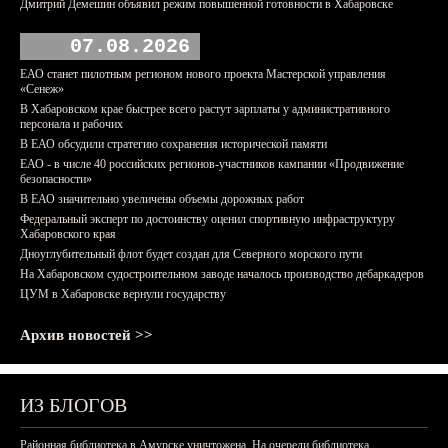
Дмитрий Демешин объявил режим повышенной готовности в Хабаровске
07.08.2026
ЕАО станет пилотным регионом нового проекта Мастерской управления
«Сенеж»
В Хабаровском крае быстрее всего растут зарплаты у административного
персонала и рабочих
В ЕАО обсудили стратегию сохранения исторической памяти
ЕАО - в числе 40 российских регионов-участников кампании «Продвижение
безопасности»
В ЕАО значительно увеличены объемы дорожных работ
Федеральный эксперт по достоинству оценил спортивную инфраструктуру
Хабаровского края
Дноуглубительный флот будет создан для Северного морского пути
На Хабаровском судостроительном заводе началось производство дебаркадеров
ЦУМ в Хабаровске вернули государству
Архив новостей >>
ИЗ БЛОГОВ
Районная библиотека в Амурске уничтожена. На очереди библиотека