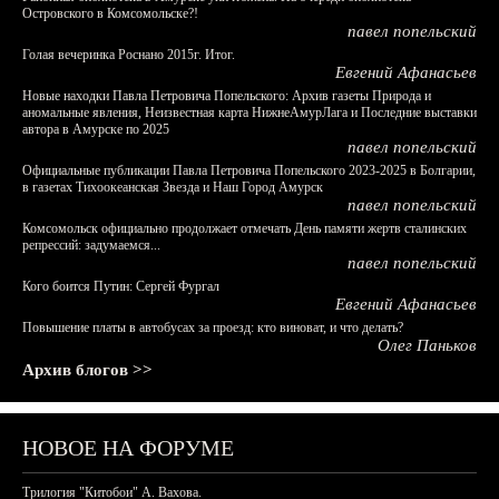
Островского в Комсомольске?!
павел попельский
Голая вечеринка Роснано 2015г. Итог.
Евгений Афанасьев
Новые находки Павла Петровича Попельского: Архив газеты Природа и
аномальные явления, Неизвестная карта НижнеАмурЛага и Последние выставки
автора в Амурске по 2025
павел попельский
Официальные публикации Павла Петровича Попельского 2023-2025 в Болгарии,
в газетах Тихоокеанская Звезда и Наш Город Амурск
павел попельский
Комсомольск официально продолжает отмечать День памяти жертв сталинских
репрессий: задумаемся...
павел попельский
Кого боится Путин: Сергей Фургал
Евгений Афанасьев
Повышение платы в автобусах за проезд: кто виноват, и что делать?
Олег Паньков
Архив блогов >>
НОВОЕ НА ФОРУМЕ
Трилогия "Китобои" А. Вахова.