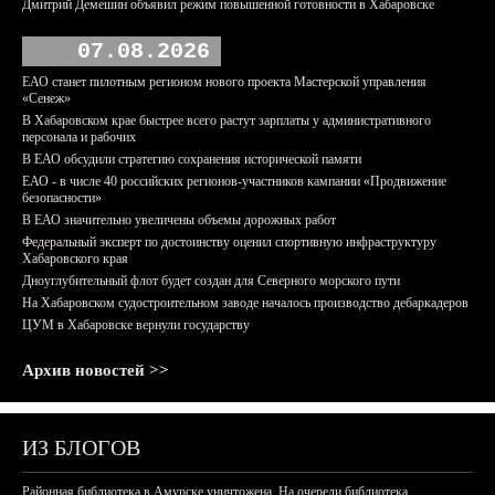
Дмитрий Демешин объявил режим повышенной готовности в Хабаровске
07.08.2026
ЕАО станет пилотным регионом нового проекта Мастерской управления
«Сенеж»
В Хабаровском крае быстрее всего растут зарплаты у административного
персонала и рабочих
В ЕАО обсудили стратегию сохранения исторической памяти
ЕАО - в числе 40 российских регионов-участников кампании «Продвижение
безопасности»
В ЕАО значительно увеличены объемы дорожных работ
Федеральный эксперт по достоинству оценил спортивную инфраструктуру
Хабаровского края
Дноуглубительный флот будет создан для Северного морского пути
На Хабаровском судостроительном заводе началось производство дебаркадеров
ЦУМ в Хабаровске вернули государству
Архив новостей >>
ИЗ БЛОГОВ
Районная библиотека в Амурске уничтожена. На очереди библиотека