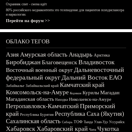
Охранник спит - смена идёт
80% российского медиаконтента это телевидение для пациентов психдиспансера
и наркологии.
Перейти на форум >>
ОБЛАКО ТЕГОВ
Азия
Амурская область
Анадырь
Арктика
Биробиджан
Владивосток
Благовещенск
Дальневосточный
Восточный военный округ
федеральный округ
Дальний Восток
ЕАО
Камчатский край
Забайкалье
Забайкальский край
Комсомольск-на-Амуре
Магадан
Курилы
Корякия
Магаданская область
Николаевск-на-Амуре
Находка
Приморский
Петропавловск-Камчатский
край
Республика Саха (Якутия)
Республика Бурятия
Сахалинская область
ТОФ
Тында
Улан-Удэ
Уссурийск
Сибирь
Хабаровск
Хабаровский край
Чукотка
Чита