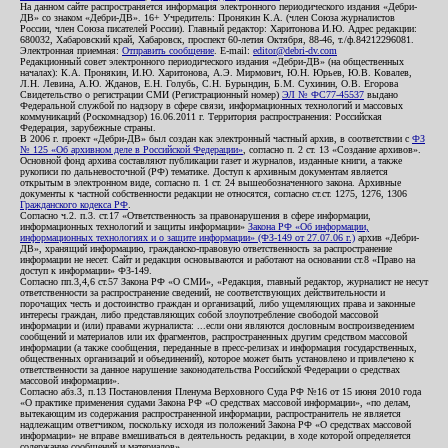
На данном сайте распространяется информация электронного периодического издания «Дебри-
ДВ» со знаком «Дебри-ДВ». 16+ Учредитель: Пронякин К.А. (член Союза журналистов
России, член Союза писателей России). Главный редактор: Харитонова И.Ю. Адрес редакции:
680032, Хабаровский край, Хабаровск, проспект 60-летия Октября, 88-46, т./ф.84212296081.
Электронная приемная:
Отправить сообщение
. E-mail:
editor@debri-dv.com
Редакционный совет электронного периодического издания «Дебри-ДВ» (на общественных
началах): К.А. Пронякин, И.Ю. Харитонова, А.Э. Мирмович, Ю.Н. Юрьев, Ю.В. Ковалев,
Л.Н. Левина, А.Ю. Жданов, Е.Н. Голубь, С.Н. Бурындин, Б.М. Сухинин, О.В. Егорова
Свидетельство о регистрации СМИ (Регистрационный номер)
ЭЛ № ФС77-45537
выдано
Федеральной службой по надзору в сфере связи, информационных технологий и массовых
коммуникаций (Роскомнадзор) 16.06.2011 г. Территория распространения: Российская
Федерация, зарубежные страны.
В 2006 г. проект «Дебри-ДВ» был создан как электронный частный архив, в соответствии с
ФЗ
№ 125 «Об архивном деле в Российской Федерации»
, согласно п. 2 ст. 13 «Создание архивов».
Основной фонд архива составляют публикации газет и журналов, изданные книги, а также
рукописи по дальневосточной (РФ) тематике. Доступ к архивным документам является
открытым в электронном виде, согласно п. 1 ст. 24 вышеобозначенного закона. Архивные
документы к частной собственности редакции не относятся, согласно ст.ст. 1275, 1276, 1306
Гражданского кодекса РФ
.
Согласно ч.2. п.3. ст.17 «Ответственность за правонарушения в сфере информации,
информационных технологий и защиты информации»
Закона РФ «Об информации,
информационных технологиях и о защите информации» (ФЗ-149 от 27.07.06 г.)
архив «Дебри-
ДВ», хранящий информацию, гражданско-правовую ответственность за распространение
информации не несет. Сайт и редакция основываются и работают на основании ст.8 «Право на
доступ к информации» ФЗ-149.
Согласно пп.3,4,6 ст.57 Закона РФ «О СМИ», «Редакция, главный редактор, журналист не несут
ответственности за распространение сведений, не соответствующих действительности и
порочащих честь и достоинство граждан и организаций, либо ущемляющих права и законные
интересы граждан, либо представляющих собой злоупотребление свободой массовой
информации и (или) правами журналиста: ...если они являются дословным воспроизведением
сообщений и материалов или их фрагментов, распространенных другим средством массовой
информации (а также сообщения, переданные в пресс-релизах и информация государственных,
общественных организаций и объединений), которое может быть установлено и привлечено к
ответственности за данное нарушение законодательства Российской Федерации о средствах
массовой информации».
Согласно абз.3, п.13 Постановления Пленума Верховного Суда РФ №16 от 15 июня 2010 года
«О практике применения судами Закона РФ «О средствах массовой информации», «по делам,
вытекающим из содержания распространенной информации, распространитель не является
надлежащим ответчиком, поскольку исходя из положений Закона РФ «О средствах массовой
информации» не вправе вмешиваться в деятельность редакции, в ходе которой определяется
содержание сообщений и материалов».