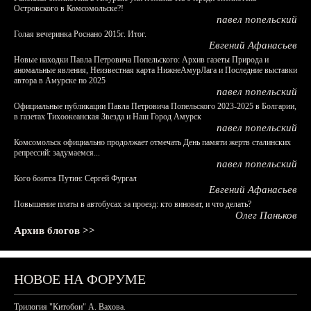
Островского в Комсомольске?!
павел попельский
Голая вечеринка Роснано 2015г. Итог.
Евгений Афанасьев
Новые находки Павла Петровича Попельского: Архив газеты Природа и
аномальные явления, Неизвестная карта НижнеАмурЛага и Последние выставки
автора в Амурске по 2025
павел попельский
Официальные публикации Павла Петровича Попельского 2023-2025 в Болгарии,
в газетах Тихоокеанская Звезда и Наш Город Амурск
павел попельский
Комсомольск официально продолжает отмечать День памяти жертв сталинских
репрессий: задумаемся...
павел попельский
Кого боится Путин: Сергей Фургал
Евгений Афанасьев
Повышение платы в автобусах за проезд: кто виноват, и что делать?
Олег Паньков
Архив блогов >>
НОВОЕ НА ФОРУМЕ
Трилогия "Китобои" А. Вахова.