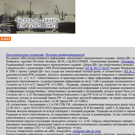
Пользовательское соглашение
,
Политика конфиденциальности
На данном сайте распространяется информация электронного периодического издания «Дебри-ДВ» с
Хабаровск, проспект 60-летия Октября, 88-46, т./ф.84212296081. Электронная приемная:
Отправить
Редакционный совет электронного периодического издания «Дебри-ДВ» (на общественных началах
Свидетельство о регистрации СМИ (Регистрационный номер)
ЭЛ № ФС77-45537
выдано Федеральной
В 2006 г. проект «Дебри-ДВ» был создан как электронный частный архив, в соответствии с
ФЗ № 12
дальневосточной (РФ) тематике. Доступ к архивным документам является открытым в электронном вид
Согласно ч.2. п.3. ст.17 «Ответственность за правонарушения в сфере информации, информационн
правовую ответственность за распространение информации не несет. Сайт и редакция основываются 
Согласно пп.3,4,6 ст.57 Закона РФ «О СМИ», «Редакция, главный редактор, журналист не несут отв
представляющих собой злоупотребление свободой массовой информации и (или) правами журналиста:
и информация государственных, общественных организаций и объединений), которое может быть уста
Согласно абз.3, п.13 Постановления Пленума Верховного Суда РФ №16 от 15 июня 2010 года «О пр
поскольку исходя из положений Закона РФ «О средствах массовой информации» не вправе вмешивать
Воспользуйтесь «Правом на ответ» (ст.46 Закона РФ «О СМИ»).
«В соответствии с положением ч.3 ст.196 ГПК РФ, обязанность компенсации морального вреда подле
22.08.2012 г. (дело №33-5325/2012) председательствующего И.И.Куликовой, судей С.И.Дорожко, Н
Мнения авторов материалов не всегда совпадают с позицией редакции. Редакция не вступает в перепи
Редакция не несет ответственность за содержание внешних ссылок и комментариев. За них ответств
ответственность за достоверность и наполняемость несут авторы.
Политические опросы/голосования проводятся согласно ч.2. ст.46 «Опросы общественного мнения» Фе
заказавшее (заказавших) проведение опроса и оплатившее (оплативших) указанную публикацию (обнаро
Часовой пояс сервера UTC+11 (AEST), фактически +8 мск.
Если вы обнаружили ошибки на сайте, пожалуйста,
сообщите нам об этом
.
Распространение информации о политической, социальной, духовной жизни общества, публикации на