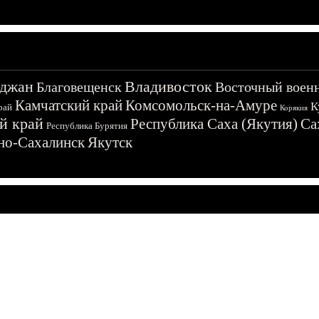
джан
Владивосток
Благовещенск
Восточный воен
Камчатский край
Комсомольск-на-Амуре
К
рай
Корякия
й край
Республика Саха (Якутия)
Са
Республика Бурятия
о-Сахалинск
Якутск