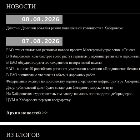
НОВОСТИ
08.08.2026
Дмитрий Демешин объявил режим повышенной готовности в Хабаровске
07.08.2026
ЕАО станет пилотным регионом нового проекта Мастерской управления «Сенеж»
В Хабаровском крае быстрее всего растут зарплаты у административного персонала 
В ЕАО обсудили стратегию сохранения исторической памяти
ЕАО - в числе 40 российских регионов-участников кампании «Продвижение безопас
В ЕАО значительно увеличены объемы дорожных работ
Федеральный эксперт по достоинству оценил спортивную инфраструктуру Хабаровс
Дноуглубительный флот будет создан для Северного морского пути
На Хабаровском судостроительном заводе началось производство дебаркадеров
ЦУМ в Хабаровске вернули государству
Архив новостей >>
ИЗ БЛОГОВ