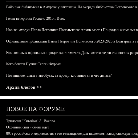
Районная библиотека в Амурске уничтожена. На очереди библиотека Островского в
Голая вечеринка Роснано 2015г. Итог.
Новые находки Павла Петровича Попельского: Архив газеты Природа и аномальные
Официальные публикации Павла Петровича Попельского 2023-2025 в Болгарии, в г
Комсомольск официально продолжает отмечать День памяти жертв сталинских репрес
Кого боится Путин: Сергей Фургал
Повышение платы в автобусах за проезд: кто виноват, и что делать?
Архив блогов >>
НОВОЕ НА ФОРУМЕ
Трилогия "Китобои" А. Вахова.
Охранник спит - смена идёт
80% российского медиаконтента это телевидение для пациентов психдиспансера и на