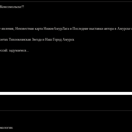
 Комсомольске?!
 явления, Неизвестная карта НижнеАмурЛага и Последние выставки автора в Амурске 
азетах Тихоокеанская Звезда и Наш Город Амурск
сий: задумаемся...
ркологии.