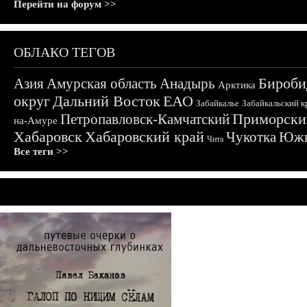
Перейти на форум >>
ОБЛАКО ТЕГОВ
Бироби
Азия
Амурская область
Анадырь
Арктика
округ
Дальний Восток
ЕАО
Забайкалье
Забайкальский к
Приморски
Петропавловск-Камчатский
на-Амуре
Хабаровск
Хабаровский край
Чукотка
Южн
Чита
Все теги >>