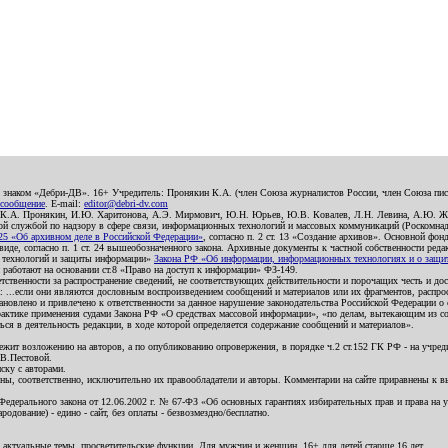
о знаком «Дебри-ДВ». 16+ Учредитель: Пронякин К.А. (член Союза журналистов России, член Союза писа
 сообщение
. E-mail:
editor@debri-dv.com
): К.А. Пронякин, И.Ю. Харитонова, А.Э. Мирмович, Ю.Н. Юрьев, Ю.В. Ковалев, Л.Н. Левина, А.Ю. Ж
 службой по надзору в сфере связи, информационных технологий и массовых коммуникаций (Роскомнадзо
5 «Об архивном деле в Российской Федерации»
, согласно п. 2 ст. 13 «Создание архивов». Основной фон
е, согласно п. 1 ст. 24 вышеобозначенного закона. Архивные документы к частной собственности редакци
ых технологий и защиты информации»
Закона РФ «Об информации, информационных технологиях и о защите
и работают на основании ст.8 «Право на доступ к информации» ФЗ-149.
етственности за распространение сведений, не соответствующих действительности и порочащих честь и д
 ...если они являются дословным воспроизведением сообщений и материалов или их фрагментов, распро
новлено и привлечено к ответственности за данное нарушение законодательства Российской Федерации о
актике применения судами Закона РФ «О средствах массовой информации», «по делам, вытекающим из со
ся в деятельность редакции, в ходе которой определяется содержание сообщений и материалов».
жит возложению на авторов, а по опубликованию опровержения, в порядке ч.2 ст.152 ГК РФ - на учредит
.В.Пестовой.
ску с авторами.
енны, соответственно, исключительно их правообладатели и авторы. Комментарии на сайте приравнены к
дерального закона от 12.06.2002 г. № 67-ФЗ «Об основных гарантиях избирательных прав и права на уча
дование) - едино - сайт, без оплаты - безвозмездно/бесплатно.
 актуальные темы, просветительские функции. Для мужчин и женщин. 16+ для детей старше 16 лет.