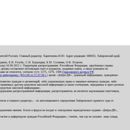
телей России). Главный редактор: Харитонова И.Ю. Адрес редакции: 680032, Хабаровский край,
данов, Е.Н. Голубь, С.Н. Бурындин, Б.М. Сухинин, О.В. Егорова
р) 16.06.2011 г. Территория распространения: Российская Федерация, зарубежные страны.
д архива составляют публикации газет и журналов, изданные книги, а также рукописи по
и не относятся, согласно ст.ст. 1275, 1276, 1306
Гражданского кодекса РФ
.
 информации» (ФЗ-149 от 27.07.06 г.)
архив «Дебри-ДВ», хранящий информацию, гражданско-
остоинство граждан и организаций, либо ущемляющих права и законные интересы граждан, либо
страненных другим средством массовой информации (а также сообщения, переданные в пресс-релизах
 средствах массовой информации».
держания распространенной информации, распространитель не является надлежащим ответчиком,
еля и главного редактор», - из апелляционного определения Хабаровского краевого суда от
 выражению мнения. Блоги и форум не входят в электронное периодическое издание «Дебри-ДВ»,
стие в референдуме граждан Российской Федерации»; считать, там где не указано: лицо (лица),