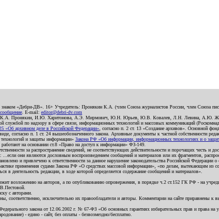
о знаком «Дебри-ДВ». 16+ Учредитель: Пронякин К.А. (член Союза журналистов России, член Союза писа
 сообщение
. E-mail:
editor@debri-dv.com
): К.А. Пронякин, И.Ю. Харитонова, А.Э. Мирмович, Ю.Н. Юрьев, Ю.В. Ковалев, Л.Н. Левина, А.Ю. Ж
 службой по надзору в сфере связи, информационных технологий и массовых коммуникаций (Роскомнадзо
5 «Об архивном деле в Российской Федерации»
, согласно п. 2 ст. 13 «Создание архивов». Основной фон
е, согласно п. 1 ст. 24 вышеобозначенного закона. Архивные документы к частной собственности редакци
ых технологий и защиты информации»
Закона РФ «Об информации, информационных технологиях и о защите
и работают на основании ст.8 «Право на доступ к информации» ФЗ-149.
етственности за распространение сведений, не соответствующих действительности и порочащих честь и д
 ...если они являются дословным воспроизведением сообщений и материалов или их фрагментов, распро
новлено и привлечено к ответственности за данное нарушение законодательства Российской Федерации о
актике применения судами Закона РФ «О средствах массовой информации», «по делам, вытекающим из со
ся в деятельность редакции, в ходе которой определяется содержание сообщений и материалов».
жит возложению на авторов, а по опубликованию опровержения, в порядке ч.2 ст.152 ГК РФ - на учредит
.В.Пестовой.
ску с авторами.
енны, соответственно, исключительно их правообладатели и авторы. Комментарии на сайте приравнены к
дерального закона от 12.06.2002 г. № 67-ФЗ «Об основных гарантиях избирательных прав и права на уча
дование) - едино - сайт, без оплаты - безвозмездно/бесплатно.