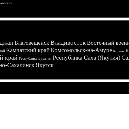
ркологии.
джан
Владивосток
Благовещенск
Восточный воен
Камчатский край
Комсомольск-на-Амуре
К
рай
Корякия
й край
Республика Саха (Якутия)
Са
Республика Бурятия
о-Сахалинск
Якутск