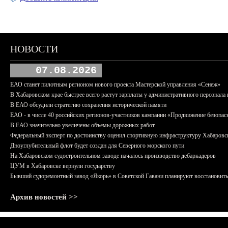
НОВОСТИ
07.08.2026
ЕАО станет пилотным регионом нового проекта Мастерской управления «Сенеж»
В Хабаровском крае быстрее всего растут зарплаты у административного персонала 
В ЕАО обсудили стратегию сохранения исторической памяти
ЕАО - в числе 40 российских регионов-участников кампании «Продвижение безопас
В ЕАО значительно увеличены объемы дорожных работ
Федеральный эксперт по достоинству оценил спортивную инфраструктуру Хабаровс
Дноуглубительный флот будет создан для Северного морского пути
На Хабаровском судостроительном заводе началось производство дебаркадеров
ЦУМ в Хабаровске вернули государству
Бывший судоремонтный завод «Якорь» в Советской Гавани планируют восстановить
Архив новостей >>