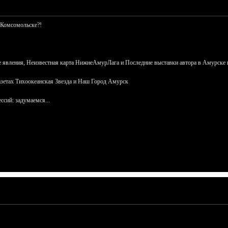
 Комсомольске?!
 явления, Неизвестная карта НижнеАмурЛага и Последние выставки автора в Амурске 
азетах Тихоокеанская Звезда и Наш Город Амурск
сий: задумаемся...