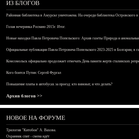
ИЗ БЛОГОВ
Районная библиотека в Амурске уничтожена. На очереди библиотека Островского в
Голая вечеринка Роснано 2015г. Итог.
Новые находки Павла Петровича Попельского: Архив газеты Природа и аномальные
Официальные публикации Павла Петровича Попельского 2023-2025 в Болгарии, в г
Комсомольск официально продолжает отмечать День памяти жертв сталинских репрес
Кого боится Путин: Сергей Фургал
Повышение платы в автобусах за проезд: кто виноват, и что делать?
Архив блогов >>
НОВОЕ НА ФОРУМЕ
Трилогия "Китобои" А. Вахова.
Охранник спит - смена идёт