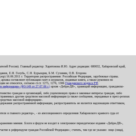
телей России). Главный редактор: Харитонова И.Ю. Адрес редакции: 680032, Хабаровский край,
данов, Е.Н. Голубь, С.Н. Бурындин, Б.М. Сухинин, О.В. Егорова
р) 16.06.2011 г. Территория распространения: Российская Федерация, зарубежные страны.
д архива составляют публикации газет и журналов, изданные книги, а также рукописи по
и не относятся, согласно ст.ст. 1275, 1276, 1306
Гражданского кодекса РФ
.
 информации» (ФЗ-149 от 27.07.06 г.)
архив «Дебри-ДВ», хранящий информацию, гражданско-
остоинство граждан и организаций, либо ущемляющих права и законные интересы граждан, либо
страненных другим средством массовой информации (а также сообщения, переданные в пресс-релизах
 средствах массовой информации».
держания распространенной информации, распространитель не является надлежащим ответчиком,
еля и главного редактор», - из апелляционного определения Хабаровского краевого суда от
 выражению мнения. Блоги и форум не входят в электронное периодическое издание «Дебри-ДВ»,
стие в референдуме граждан Российской Федерации»; считать, там где не указано: лицо (лица),