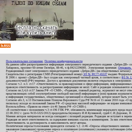
Пользовательское соглашение
,
Политика конфиденциальности
На данном сайте распространяется информация электронного периодического издания «Дебри-ДВ» с
Хабаровск, проспект 60-летия Октября, 88-46, т./ф.84212296081. Электронная приемная:
Отправить
Редакционный совет электронного периодического издания «Дебри-ДВ» (на общественных началах
Свидетельство о регистрации СМИ (Регистрационный номер)
ЭЛ № ФС77-45537
выдано Федеральной
В 2006 г. проект «Дебри-ДВ» был создан как электронный частный архив, в соответствии с
ФЗ № 12
дальневосточной (РФ) тематике. Доступ к архивным документам является открытым в электронном вид
Согласно ч.2. п.3. ст.17 «Ответственность за правонарушения в сфере информации, информационн
правовую ответственность за распространение информации не несет. Сайт и редакция основываются 
Согласно пп.3,4,6 ст.57 Закона РФ «О СМИ», «Редакция, главный редактор, журналист не несут отв
представляющих собой злоупотребление свободой массовой информации и (или) правами журналиста:
и информация государственных, общественных организаций и объединений), которое может быть уста
Согласно абз.3, п.13 Постановления Пленума Верховного Суда РФ №16 от 15 июня 2010 года «О пр
поскольку исходя из положений Закона РФ «О средствах массовой информации» не вправе вмешивать
Воспользуйтесь «Правом на ответ» (ст.46 Закона РФ «О СМИ»).
«В соответствии с положением ч.3 ст.196 ГПК РФ, обязанность компенсации морального вреда подле
22.08.2012 г. (дело №33-5325/2012) председательствующего И.И.Куликовой, судей С.И.Дорожко, Н
Мнения авторов материалов не всегда совпадают с позицией редакции. Редакция не вступает в перепи
Редакция не несет ответственность за содержание внешних ссылок и комментариев. За них ответств
ответственность за достоверность и наполняемость несут авторы.
Политические опросы/голосования проводятся согласно ч.2. ст.46 «Опросы общественного мнения» Фе
заказавшее (заказавших) проведение опроса и оплатившее (оплативших) указанную публикацию (обнаро