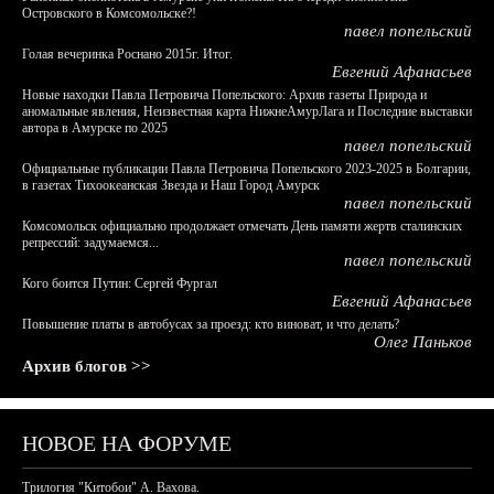
Островского в Комсомольске?!
павел попельский
Голая вечеринка Роснано 2015г. Итог.
Евгений Афанасьев
Новые находки Павла Петровича Попельского: Архив газеты Природа и
аномальные явления, Неизвестная карта НижнеАмурЛага и Последние выставки
автора в Амурске по 2025
павел попельский
Официальные публикации Павла Петровича Попельского 2023-2025 в Болгарии,
в газетах Тихоокеанская Звезда и Наш Город Амурск
павел попельский
Комсомольск официально продолжает отмечать День памяти жертв сталинских
репрессий: задумаемся...
павел попельский
Кого боится Путин: Сергей Фургал
Евгений Афанасьев
Повышение платы в автобусах за проезд: кто виноват, и что делать?
Олег Паньков
Архив блогов >>
НОВОЕ НА ФОРУМЕ
Трилогия "Китобои" А. Вахова.