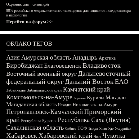
Охранник спит - смена идёт
80% российского медиаконтента это телевидение для пациентов психдиспансера
и наркологии.
Перейти на форум >>
ОБЛАКО ТЕГОВ
Азия
Амурская область
Анадырь
Арктика
Биробиджан
Владивосток
Благовещенск
Дальневосточный
Восточный военный округ
федеральный округ
Дальний Восток
ЕАО
Камчатский край
Забайкалье
Забайкальский край
Комсомольск-на-Амуре
Магадан
Курилы
Корякия
Магаданская область
Николаевск-на-Амуре
Находка
Приморский
Петропавловск-Камчатский
край
Республика Саха (Якутия)
Республика Бурятия
Сахалинская область
ТОФ
Тында
Улан-Удэ
Уссурийск
Сибирь
Хабаровск
Хабаровский край
Чукотка
Чита