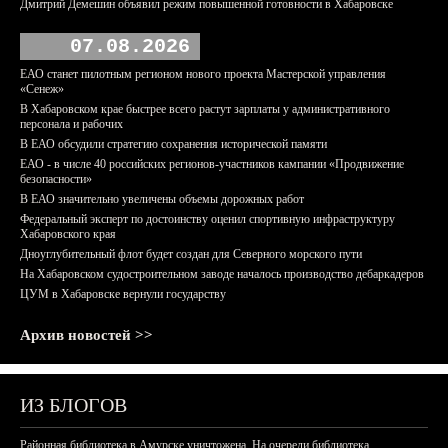
Дмитрий Демешин объявил режим повышенной готовности в Хабаровске
07.08.2026
ЕАО станет пилотным регионом нового проекта Мастерской управления
«Сенеж»
В Хабаровском крае быстрее всего растут зарплаты у административного
персонала и рабочих
В ЕАО обсудили стратегию сохранения исторической памяти
ЕАО - в числе 40 российских регионов-участников кампании «Продвижение
безопасности»
В ЕАО значительно увеличены объемы дорожных работ
Федеральный эксперт по достоинству оценил спортивную инфраструктуру
Хабаровского края
Дноуглубительный флот будет создан для Северного морского пути
На Хабаровском судостроительном заводе началось производство дебаркадеров
ЦУМ в Хабаровске вернули государству
Архив новостей >>
ИЗ БЛОГОВ
Районная библиотека в Амурске уничтожена. На очереди библиотека