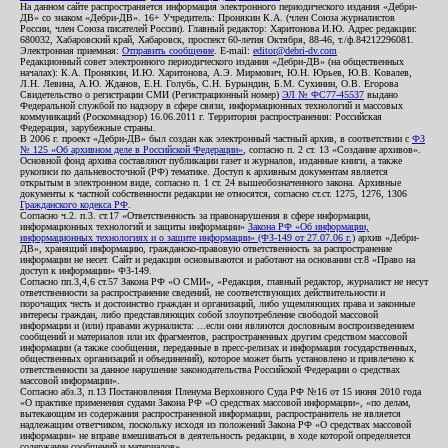
На данном сайте распространяется информация электронного периодического издания «Дебри-
ДВ» со знаком «Дебри-ДВ». 16+ Учредитель: Пронякин К.А. (член Союза журналистов
России, член Союза писателей России). Главный редактор: Харитонова И.Ю. Адрес редакции:
680032, Хабаровский край, Хабаровск, проспект 60-летия Октября, 88-46, т./ф.84212296081.
Электронная приемная:
Отправить сообщение
. E-mail:
editor@debri-dv.com
Редакционный совет электронного периодического издания «Дебри-ДВ» (на общественных
началах): К.А. Пронякин, И.Ю. Харитонова, А.Э. Мирмович, Ю.Н. Юрьев, Ю.В. Ковалев,
Л.Н. Левина, А.Ю. Жданов, Е.Н. Голубь, С.Н. Бурындин, Б.М. Сухинин, О.В. Егорова
Свидетельство о регистрации СМИ (Регистрационный номер)
ЭЛ № ФС77-45537
выдано
Федеральной службой по надзору в сфере связи, информационных технологий и массовых
коммуникаций (Роскомнадзор) 16.06.2011 г. Территория распространения: Российская
Федерация, зарубежные страны.
В 2006 г. проект «Дебри-ДВ» был создан как электронный частный архив, в соответствии с
ФЗ
№ 125 «Об архивном деле в Российской Федерации»
, согласно п. 2 ст. 13 «Создание архивов».
Основной фонд архива составляют публикации газет и журналов, изданные книги, а также
рукописи по дальневосточной (РФ) тематике. Доступ к архивным документам является
открытым в электронном виде, согласно п. 1 ст. 24 вышеобозначенного закона. Архивные
документы к частной собственности редакции не относятся, согласно ст.ст. 1275, 1276, 1306
Гражданского кодекса РФ
.
Согласно ч.2. п.3. ст.17 «Ответственность за правонарушения в сфере информации,
информационных технологий и защиты информации»
Закона РФ «Об информации,
информационных технологиях и о защите информации» (ФЗ-149 от 27.07.06 г.)
архив «Дебри-
ДВ», хранящий информацию, гражданско-правовую ответственность за распространение
информации не несет. Сайт и редакция основываются и работают на основании ст.8 «Право на
доступ к информации» ФЗ-149.
Согласно пп.3,4,6 ст.57 Закона РФ «О СМИ», «Редакция, главный редактор, журналист не несут
ответственности за распространение сведений, не соответствующих действительности и
порочащих честь и достоинство граждан и организаций, либо ущемляющих права и законные
интересы граждан, либо представляющих собой злоупотребление свободой массовой
информации и (или) правами журналиста: ...если они являются дословным воспроизведением
сообщений и материалов или их фрагментов, распространенных другим средством массовой
информации (а также сообщения, переданные в пресс-релизах и информация государственных,
общественных организаций и объединений), которое может быть установлено и привлечено к
ответственности за данное нарушение законодательства Российской Федерации о средствах
массовой информации».
Согласно абз.3, п.13 Постановления Пленума Верховного Суда РФ №16 от 15 июня 2010 года
«О практике применения судами Закона РФ «О средствах массовой информации», «по делам,
вытекающим из содержания распространенной информации, распространитель не является
надлежащим ответчиком, поскольку исходя из положений Закона РФ «О средствах массовой
информации» не вправе вмешиваться в деятельность редакции, в ходе которой определяется
содержание сообщений и материалов».