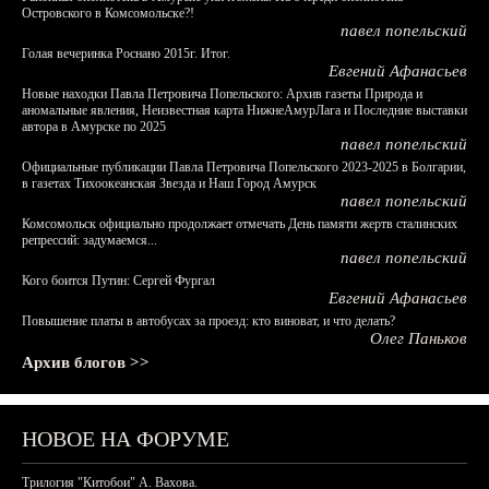
Островского в Комсомольске?!
павел попельский
Голая вечеринка Роснано 2015г. Итог.
Евгений Афанасьев
Новые находки Павла Петровича Попельского: Архив газеты Природа и
аномальные явления, Неизвестная карта НижнеАмурЛага и Последние выставки
автора в Амурске по 2025
павел попельский
Официальные публикации Павла Петровича Попельского 2023-2025 в Болгарии,
в газетах Тихоокеанская Звезда и Наш Город Амурск
павел попельский
Комсомольск официально продолжает отмечать День памяти жертв сталинских
репрессий: задумаемся...
павел попельский
Кого боится Путин: Сергей Фургал
Евгений Афанасьев
Повышение платы в автобусах за проезд: кто виноват, и что делать?
Олег Паньков
Архив блогов >>
НОВОЕ НА ФОРУМЕ
Трилогия "Китобои" А. Вахова.