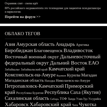
Охранник спит - смена идёт
80% российского медиаконтента это телевидение для пациентов психдиспансера
и наркологии.
Перейти на форум >>
ОБЛАКО ТЕГОВ
Азия
Амурская область
Анадырь
Арктика
Биробиджан
Владивосток
Благовещенск
Дальневосточный
Восточный военный округ
федеральный округ
Дальний Восток
ЕАО
Камчатский край
Забайкалье
Забайкальский край
Комсомольск-на-Амуре
Магадан
Курилы
Корякия
Магаданская область
Николаевск-на-Амуре
Находка
Приморский
Петропавловск-Камчатский
край
Республика Саха (Якутия)
Республика Бурятия
Сахалинская область
ТОФ
Тында
Улан-Удэ
Уссурийск
Сибирь
Хабаровск
Хабаровский край
Чукотка
Чита