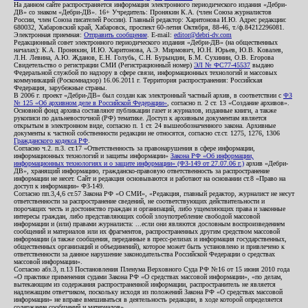
На данном сайте распространяется информация электронного периодического издания «Дебри-
ДВ» со знаком «Дебри-ДВ». 16+ Учредитель: Пронякин К.А. (член Союза журналистов
России, член Союза писателей России). Главный редактор: Харитонова И.Ю. Адрес редакции:
680032, Хабаровский край, Хабаровск, проспект 60-летия Октября, 88-46, т./ф.84212296081.
Электронная приемная:
Отправить сообщение
. E-mail:
editor@debri-dv.com
Редакционный совет электронного периодического издания «Дебри-ДВ» (на общественных
началах): К.А. Пронякин, И.Ю. Харитонова, А.Э. Мирмович, Ю.Н. Юрьев, Ю.В. Ковалев,
Л.Н. Левина, А.Ю. Жданов, Е.Н. Голубь, С.Н. Бурындин, Б.М. Сухинин, О.В. Егорова
Свидетельство о регистрации СМИ (Регистрационный номер)
ЭЛ № ФС77-45537
выдано
Федеральной службой по надзору в сфере связи, информационных технологий и массовых
коммуникаций (Роскомнадзор) 16.06.2011 г. Территория распространения: Российская
Федерация, зарубежные страны.
В 2006 г. проект «Дебри-ДВ» был создан как электронный частный архив, в соответствии с
ФЗ
№ 125 «Об архивном деле в Российской Федерации»
, согласно п. 2 ст. 13 «Создание архивов».
Основной фонд архива составляют публикации газет и журналов, изданные книги, а также
рукописи по дальневосточной (РФ) тематике. Доступ к архивным документам является
открытым в электронном виде, согласно п. 1 ст. 24 вышеобозначенного закона. Архивные
документы к частной собственности редакции не относятся, согласно ст.ст. 1275, 1276, 1306
Гражданского кодекса РФ
.
Согласно ч.2. п.3. ст.17 «Ответственность за правонарушения в сфере информации,
информационных технологий и защиты информации»
Закона РФ «Об информации,
информационных технологиях и о защите информации» (ФЗ-149 от 27.07.06 г.)
архив «Дебри-
ДВ», хранящий информацию, гражданско-правовую ответственность за распространение
информации не несет. Сайт и редакция основываются и работают на основании ст.8 «Право на
доступ к информации» ФЗ-149.
Согласно пп.3,4,6 ст.57 Закона РФ «О СМИ», «Редакция, главный редактор, журналист не несут
ответственности за распространение сведений, не соответствующих действительности и
порочащих честь и достоинство граждан и организаций, либо ущемляющих права и законные
интересы граждан, либо представляющих собой злоупотребление свободой массовой
информации и (или) правами журналиста: ...если они являются дословным воспроизведением
сообщений и материалов или их фрагментов, распространенных другим средством массовой
информации (а также сообщения, переданные в пресс-релизах и информация государственных,
общественных организаций и объединений), которое может быть установлено и привлечено к
ответственности за данное нарушение законодательства Российской Федерации о средствах
массовой информации».
Согласно абз.3, п.13 Постановления Пленума Верховного Суда РФ №16 от 15 июня 2010 года
«О практике применения судами Закона РФ «О средствах массовой информации», «по делам,
вытекающим из содержания распространенной информации, распространитель не является
надлежащим ответчиком, поскольку исходя из положений Закона РФ «О средствах массовой
информации» не вправе вмешиваться в деятельность редакции, в ходе которой определяется
содержание сообщений и материалов».