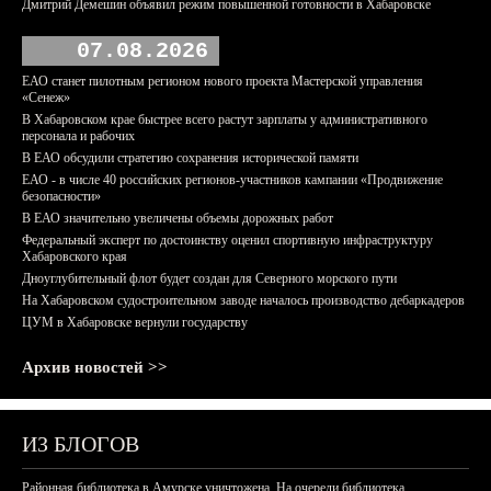
Дмитрий Демешин объявил режим повышенной готовности в Хабаровске
07.08.2026
ЕАО станет пилотным регионом нового проекта Мастерской управления
«Сенеж»
В Хабаровском крае быстрее всего растут зарплаты у административного
персонала и рабочих
В ЕАО обсудили стратегию сохранения исторической памяти
ЕАО - в числе 40 российских регионов-участников кампании «Продвижение
безопасности»
В ЕАО значительно увеличены объемы дорожных работ
Федеральный эксперт по достоинству оценил спортивную инфраструктуру
Хабаровского края
Дноуглубительный флот будет создан для Северного морского пути
На Хабаровском судостроительном заводе началось производство дебаркадеров
ЦУМ в Хабаровске вернули государству
Архив новостей >>
ИЗ БЛОГОВ
Районная библиотека в Амурске уничтожена. На очереди библиотека